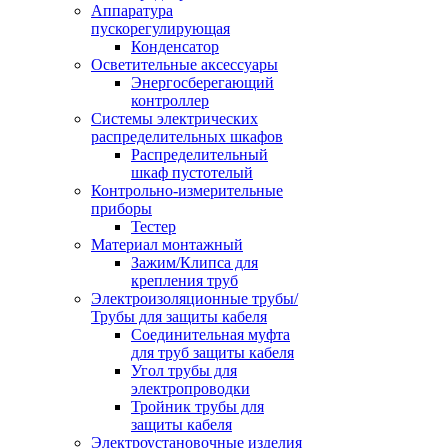
Аппаратура
пускорегулирующая
Конденсатор
Осветительные аксессуары
Энергосберегающий
контроллер
Системы электрических
распределительных шкафов
Распределительный
шкаф пустотелый
Контрольно-измерительные
приборы
Тестер
Материал монтажный
Зажим/Клипса для
крепления труб
Электроизоляционные трубы/
Трубы для защиты кабеля
Соединительная муфта
для труб защиты кабеля
Угол трубы для
электропроводки
Тройник трубы для
защиты кабеля
Электроустановочные изделия