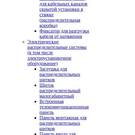
для кабельных каналов
скрытой установки в
стяжке
(распределительная
коробка)
Фиксатор для разгрузки
кабеля от натяжения
Электрические
распределительные системы
(в том числе
электроустановочное
оборудование)
Заглушка для
распределительных
щитков
Щиток
распределительный
малогабаритный
Встроенная
телекоммуникационная
панель
Панель монтажная для
распределительных
щитков
Панель ввода для