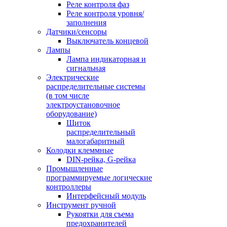
Реле контроля фаз
Реле контроля уровня/
заполнения
Датчики/сенсоры
Выключатель концевой
Лампы
Лампа индикаторная и
сигнальная
Электрические
распределительные системы
(в том числе
электроустановочное
оборудование)
Щиток
распределительный
малогабаритный
Колодки клеммные
DIN-рейка, G-рейка
Промышленные
программируемые логические
контроллеры
Интерфейсный модуль
Инструмент ручной
Рукоятки для съема
предохранителей