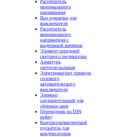
Расцепитель
минимального
напряжения
Вал рукоятки для
выключателя
Расцепитель
минимального
напряжения с
выдержкой времени
Элемент передний
светового индикатора
Арматура
светосигнальная
Электромагнит привода
силового
автоматического
выключателя
Элемент
соединительный для
сборных шин
Переходник на DIN
рейку
Контактор/магнитный
пускатель для
конденсаторов