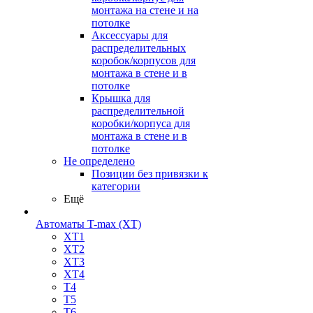
монтажа на стене и на
потолке
Аксессуары для
распределительных
коробок/корпусов для
монтажа в стене и в
потолке
Крышка для
распределительной
коробки/корпуса для
монтажа в стене и в
потолке
Не определено
Позиции без привязки к
категории
Ещё
Автоматы T-max (XT)
XT1
XT2
XT3
XT4
T4
T5
T6