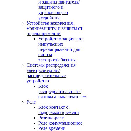
и защиты двигателя/
защитного и
управляющего
устройства
Устройства заземления,
молниезащиты и защиты от
перенапряжений
Устройство защиты от
импульсных
перенапряжений для
систем
электроснабжения
Системы распределения
электроэнергии/
распределительные
устройства
Блок
распределительный с
силовым выключателем
Реле
Блок-контакт с
выдержкой времени
Розетка-реле
Реле коммутационное
Реле времени