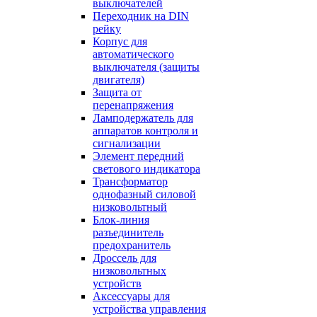
выключателей
Переходник на DIN
рейку
Корпус для
автоматического
выключателя (защиты
двигателя)
Защита от
перенапряжения
Ламподержатель для
аппаратов контроля и
сигнализации
Элемент передний
светового индикатора
Трансформатор
однофазный силовой
низковольтный
Блок-линия
разъединитель
предохранитель
Дроссель для
низковольтных
устройств
Аксессуары для
устройства управления