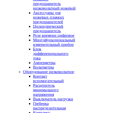
предохранитель
низковольтный ножевой
Аксессуары для
ножевых плавких
предохранителей
Цилиндрический
предохранитель
Реле времени цифровое
Многофункциональный
измерительный прибор
Блок
дифференциального
тока
Амперметры
Вольтметры
Оборудование низковольтное
Контакт
вспомогательный
Расцепитель
минимального
напряжения
Выключатель нагрузки
Гребенка
распределительная
Комплект