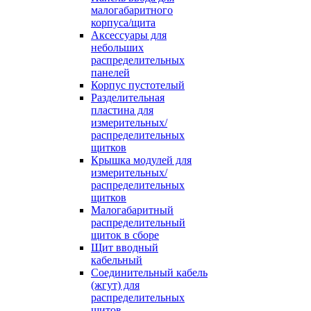
малогабаритного
корпуса/щита
Аксессуары для
небольших
распределительных
панелей
Корпус пустотелый
Разделительная
пластина для
измерительных/
распределительных
щитков
Крышка модулей для
измерительных/
распределительных
щитков
Малогабаритный
распределительный
щиток в сборе
Щит вводный
кабельный
Соединительный кабель
(жгут) для
распределительных
щитов