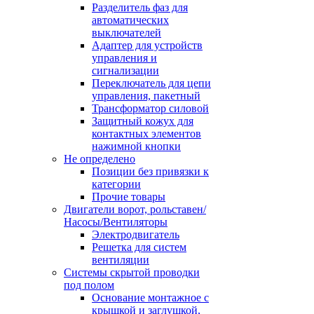
Разделитель фаз для
автоматических
выключателей
Адаптер для устройств
управления и
сигнализации
Переключатель для цепи
управления, пакетный
Трансформатор силовой
Защитный кожух для
контактных элементов
нажимной кнопки
Не определено
Позиции без привязки к
категории
Прочие товары
Двигатели ворот, рольставен/
Насосы/Вентиляторы
Электродвигатель
Решетка для систем
вентиляции
Системы скрытой проводки
под полом
Основание монтажное с
крышкой и заглушкой,