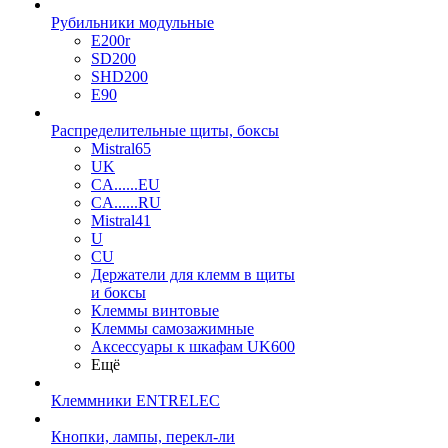
Рубильники модульные
E200r
SD200
SHD200
E90
Распределительные щиты, боксы
Mistral65
UK
CA......EU
CA......RU
Mistral41
U
CU
Держатели для клемм в щиты
и боксы
Клеммы винтовые
Клеммы самозажимные
Аксессуары к шкафам UK600
Ещё
Клеммники ENTRELEC
Кнопки, лампы, перекл-ли