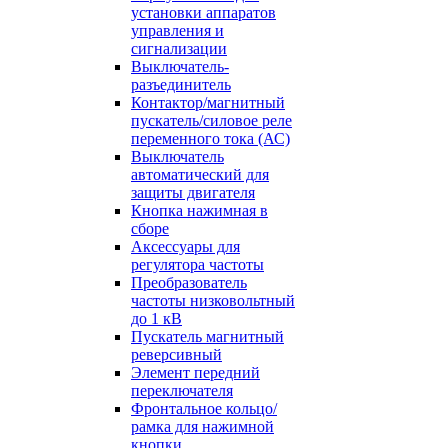
установки аппаратов
управления и
сигнализации
Выключатель-
разъединитель
Контактор/магнитный
пускатель/силовое реле
переменного тока (АС)
Выключатель
автоматический для
защиты двигателя
Кнопка нажимная в
сборе
Аксессуары для
регулятора частоты
Преобразователь
частоты низковольтный
до 1 кВ
Пускатель магнитный
реверсивный
Элемент передний
переключателя
Фронтальное кольцо/
рамка для нажимной
кнопки