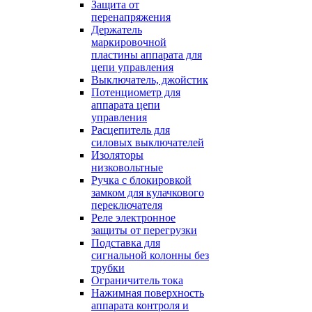
Защита от
перенапряжения
Держатель
маркировочной
пластины аппарата для
цепи управления
Выключатель, джойстик
Потенциометр для
аппарата цепи
управления
Расцепитель для
силовых выключателей
Изоляторы
низковольтные
Ручка с блокировкой
замком для кулачкового
переключателя
Реле электронное
защиты от перегрузки
Подставка для
сигнальной колонны без
трубки
Ограничитель тока
Нажимная поверхность
аппарата контроля и