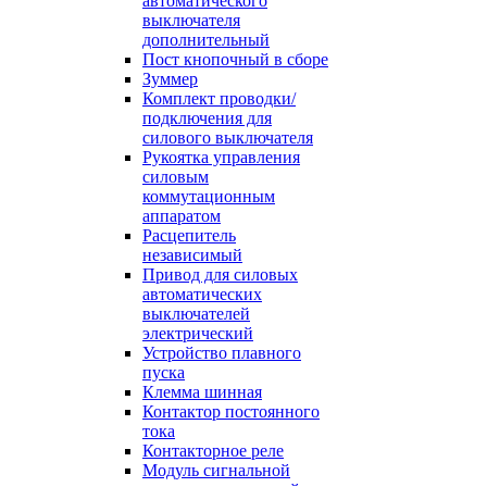
автоматического
выключателя
дополнительный
Пост кнопочный в сборе
Зуммер
Комплект проводки/
подключения для
силового выключателя
Рукоятка управления
силовым
коммутационным
аппаратом
Расцепитель
независимый
Привод для силовых
автоматических
выключателей
электрический
Устройство плавного
пуска
Клемма шинная
Контактор постоянного
тока
Контакторное реле
Модуль сигнальной