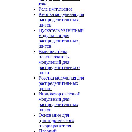
тока
Реле импульсное
Кнопка модульная для
распределительных
щитов
Пускатель магнитный
модульный для
распределительных
щитов
Выключатель/
переключатель
модульный для
распределительного
щита
Розетка модульная для
распределительных
щитов
Индикатор световой
модульный для
распределительных
щитов
Основание для
цилиндрического
предохранителя
Плавкий