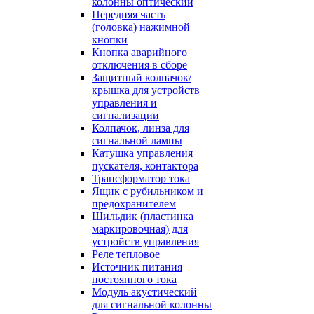
колонны оптический
Передняя часть
(головка) нажимной
кнопки
Кнопка аварийного
отключения в сборе
Защитный колпачок/
крышка для устройств
управления и
сигнализации
Колпачок, линза для
сигнальной лампы
Катушка управления
пускателя, контактора
Трансформатор тока
Ящик с рубильником и
предохранителем
Шильдик (пластинка
маркировочная) для
устройств управления
Реле тепловое
Источник питания
постоянного тока
Модуль акустический
для сигнальной колонны