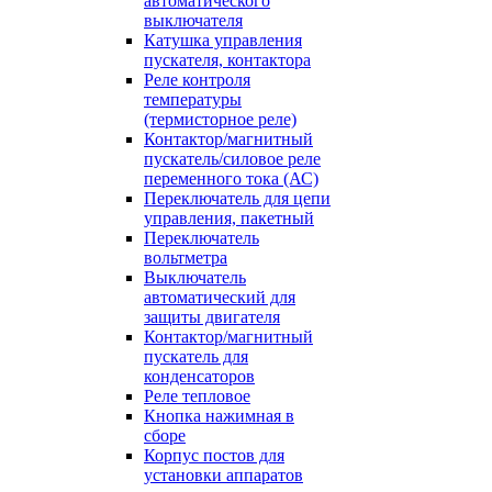
автоматического
выключателя
Катушка управления
пускателя, контактора
Реле контроля
температуры
(термисторное реле)
Контактор/магнитный
пускатель/силовое реле
переменного тока (АС)
Переключатель для цепи
управления, пакетный
Переключатель
вольтметра
Выключатель
автоматический для
защиты двигателя
Контактор/магнитный
пускатель для
конденсаторов
Реле тепловое
Кнопка нажимная в
сборе
Корпус постов для
установки аппаратов