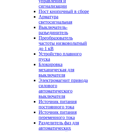
управления и
сигнализации
Пост кнопочный в сборе
Арматура
светосигнальная
Выключатель-
разъединитель
Преобразователь
частоты низковольтный
до 1 кВ
Устройство плавного
пуска
Блокировка
механическая для
выключателя
Электромагнит привода
силового
автоматического
выключателя
Источник питания
постоянного тока
Источник питания
переменного тока
Разделитель фаз для
автоматических