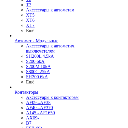
T7
Аксессуары к автоматам
XT5
XT6
XT7
Ещё
Автоматы Модульные
Аксессуары к автоматич.
выключателям
SH200L 4,5kA
S200 6kA
S200M 10kA
S800C 25kA
SH200 6kA
Ещё
Контакторы
Аксессуары к контакторам
AF09...AF38
AF40...AF370
A145 - AF1650
AX09-
B7