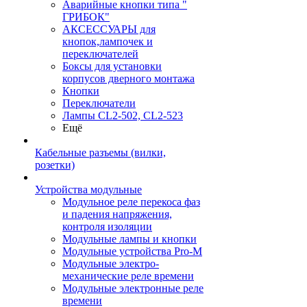
Аварийные кнопки типа "
ГРИБОК"
АКСЕССУАРЫ для
кнопок,лампочек и
переключателей
Боксы для установки
корпусов дверного монтажа
Кнопки
Переключатели
Лампы CL2-502, CL2-523
Ещё
Кабельные разъемы (вилки,
розетки)
Устройства модульные
Модульное реле перекоса фаз
и падения напряжения,
контроля изоляции
Модульные лампы и кнопки
Модульные устройства Pro-M
Модульные электро-
механические реле времени
Модульные электронные реле
времени