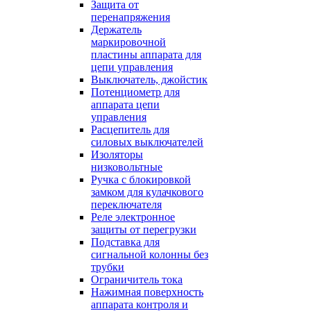
Защита от
перенапряжения
Держатель
маркировочной
пластины аппарата для
цепи управления
Выключатель, джойстик
Потенциометр для
аппарата цепи
управления
Расцепитель для
силовых выключателей
Изоляторы
низковольтные
Ручка с блокировкой
замком для кулачкового
переключателя
Реле электронное
защиты от перегрузки
Подставка для
сигнальной колонны без
трубки
Ограничитель тока
Нажимная поверхность
аппарата контроля и