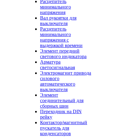
Расцепитель
минимального
напряжения
Вал рукоятки для
выключателя
Расцепитель
минимального
напряжения с
выдержкой времени
Элемент передний
светового индикатора
Арматура
светосигнальная
Электромагнит привода
силового
автоматического
выключателя
Элемент
соединительный для
сборных шин
Переходник на DIN
рейку
Контактор/магнитный
пускатель для
конденсаторов