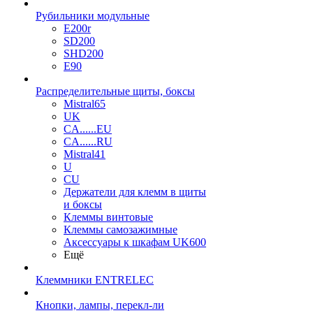
Рубильники модульные
E200r
SD200
SHD200
E90
Распределительные щиты, боксы
Mistral65
UK
CA......EU
CA......RU
Mistral41
U
CU
Держатели для клемм в щиты
и боксы
Клеммы винтовые
Клеммы самозажимные
Аксессуары к шкафам UK600
Ещё
Клеммники ENTRELEC
Кнопки, лампы, перекл-ли