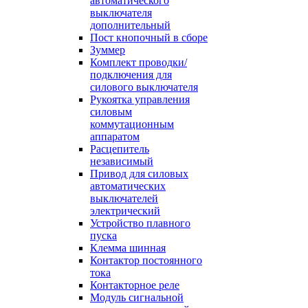
автоматического
выключателя
дополнительный
Пост кнопочный в сборе
Зуммер
Комплект проводки/
подключения для
силового выключателя
Рукоятка управления
силовым
коммутационным
аппаратом
Расцепитель
независимый
Привод для силовых
автоматических
выключателей
электрический
Устройство плавного
пуска
Клемма шинная
Контактор постоянного
тока
Контакторное реле
Модуль сигнальной