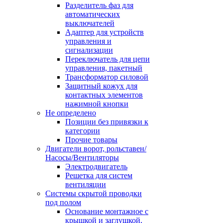
Разделитель фаз для
автоматических
выключателей
Адаптер для устройств
управления и
сигнализации
Переключатель для цепи
управления, пакетный
Трансформатор силовой
Защитный кожух для
контактных элементов
нажимной кнопки
Не определено
Позиции без привязки к
категории
Прочие товары
Двигатели ворот, рольставен/
Насосы/Вентиляторы
Электродвигатель
Решетка для систем
вентиляции
Системы скрытой проводки
под полом
Основание монтажное с
крышкой и заглушкой,