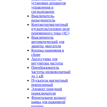
установки аппаратов
управления и
сигнализации
Выключатель-
разъединитель
Контактор/магнитный
пускатель/силовое реле
переменного тока (АС)
Выключатель
автоматический для
защиты двигателя
Кнопка нажимная в
сборе
Аксессуары для
регулятора частоты
Преобразователь
частоты низковольтный
до 1 кВ
Пускатель магнитный
реверсивный
Элемент передний
переключателя
Фронтальное кольцо/
рамка для нажимной
кнопки