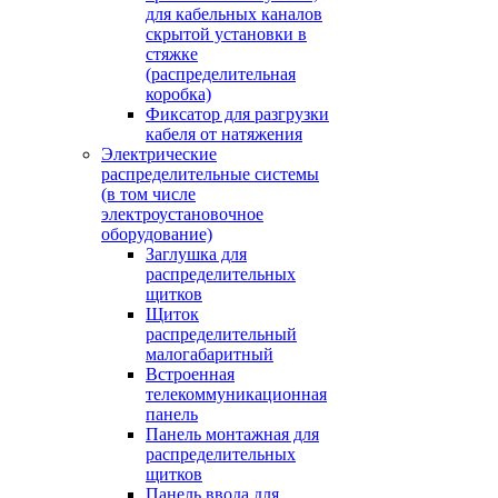
для кабельных каналов
скрытой установки в
стяжке
(распределительная
коробка)
Фиксатор для разгрузки
кабеля от натяжения
Электрические
распределительные системы
(в том числе
электроустановочное
оборудование)
Заглушка для
распределительных
щитков
Щиток
распределительный
малогабаритный
Встроенная
телекоммуникационная
панель
Панель монтажная для
распределительных
щитков
Панель ввода для