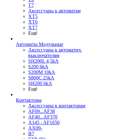
T7
Аксессуары к автоматам
XT5
XT6
XT7
Ещё
Автоматы Модульные
Аксессуары к автоматич.
выключателям
SH200L 4,5kA
S200 6kA
S200M 10kA
S800C 25kA
SH200 6kA
Ещё
Контакторы
Аксессуары к контакторам
AF09...AF38
AF40...AF370
A145 - AF1650
AX09-
B7