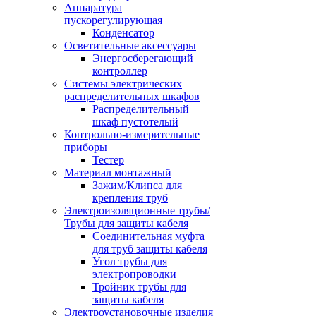
Аппаратура
пускорегулирующая
Конденсатор
Осветительные аксессуары
Энергосберегающий
контроллер
Системы электрических
распределительных шкафов
Распределительный
шкаф пустотелый
Контрольно-измерительные
приборы
Тестер
Материал монтажный
Зажим/Клипса для
крепления труб
Электроизоляционные трубы/
Трубы для защиты кабеля
Соединительная муфта
для труб защиты кабеля
Угол трубы для
электропроводки
Тройник трубы для
защиты кабеля
Электроустановочные изделия