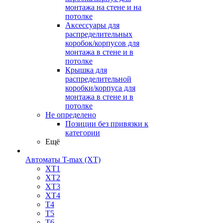
монтажа на стене и на
потолке
Аксессуары для
распределительных
коробок/корпусов для
монтажа в стене и в
потолке
Крышка для
распределительной
коробки/корпуса для
монтажа в стене и в
потолке
Не определено
Позиции без привязки к
категории
Ещё
Автоматы T-max (XT)
XT1
XT2
XT3
XT4
T4
T5
T6