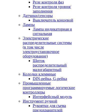
Реле контроля фаз
Реле контроля уровня/
заполнения
Датчики/сенсоры
Выключатель концевой
Лампы
Лампа индикаторная и
сигнальная
Электрические
распределительные системы
(в том числе
электроустановочное
оборудование)
Щиток
распределительный
малогабаритный
Колодки клеммные
DIN-рейка, G-рейка
Промышленные
программируемые логические
контроллеры
Интерфейсный модуль
Инструмент ручной
Рукоятки для съема
предохранителей