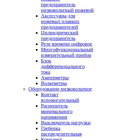
предохранитель
низковольтный ножевой
Аксессуары для
ножевых плавких
предохранителей
Цилиндрический
предохранитель
Реле времени цифровое
Многофункциональный
измерительный прибор
Блок
дифференциального
тока
Амперметры
Вольтметры
Оборудование низковольтное
Контакт
вспомогательный
Расцепитель
минимального
напряжения
Выключатель нагрузки
Гребенка
распределительная
Комплект