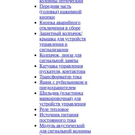
колонны оптический
Передняя часть
(головка) нажимной
кнопки
Кнопка аварийного
отключения в сборе
Защитный колпачок/
крышка для устройств
управления и
сигнализации
Колпачок, линза для
сигнальной лампы
Катушка управления
пускателя, контактора
Трансформатор тока
Ящик с рубильником и
предохранителем
Шильдик (пластинка
маркировочная) для
устройств управления
Реле тепловое
Источник питания
постоянного тока
Модуль акустический
для сигнальной колонны