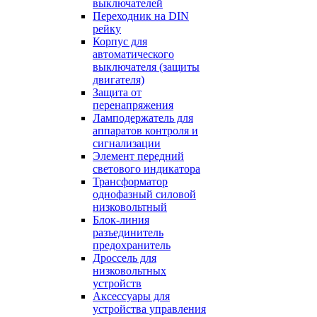
выключателей
Переходник на DIN
рейку
Корпус для
автоматического
выключателя (защиты
двигателя)
Защита от
перенапряжения
Ламподержатель для
аппаратов контроля и
сигнализации
Элемент передний
светового индикатора
Трансформатор
однофазный силовой
низковольтный
Блок-линия
разъединитель
предохранитель
Дроссель для
низковольтных
устройств
Аксессуары для
устройства управления