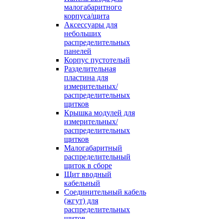
малогабаритного
корпуса/щита
Аксессуары для
небольших
распределительных
панелей
Корпус пустотелый
Разделительная
пластина для
измерительных/
распределительных
щитков
Крышка модулей для
измерительных/
распределительных
щитков
Малогабаритный
распределительный
щиток в сборе
Щит вводный
кабельный
Соединительный кабель
(жгут) для
распределительных
щитов