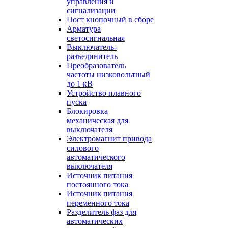
управления и
сигнализации
Пост кнопочный в сборе
Арматура
светосигнальная
Выключатель-
разъединитель
Преобразователь
частоты низковольтный
до 1 кВ
Устройство плавного
пуска
Блокировка
механическая для
выключателя
Электромагнит привода
силового
автоматического
выключателя
Источник питания
постоянного тока
Источник питания
переменного тока
Разделитель фаз для
автоматических