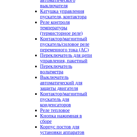
автоматического
выключателя
Катушка управления
пускателя, контактора
Реле контроля
температуры
(термисторное реле)
Контактор/магнитный
пускатель/силовое реле
переменного тока (АС)
Переключатель для цепи
управления, пакетный
Переключатель
вольтметра
Выключатель
автоматический для
защиты двигателя
Контактор/магнитный
пускатель для
конденсаторов
Реле тепловое
Кнопка нажимная в
сборе
Корпус постов для
установки аппаратов