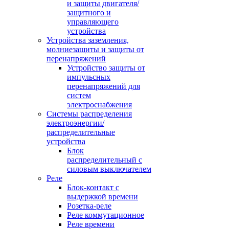
и защиты двигателя/
защитного и
управляющего
устройства
Устройства заземления,
молниезащиты и защиты от
перенапряжений
Устройство защиты от
импульсных
перенапряжений для
систем
электроснабжения
Системы распределения
электроэнергии/
распределительные
устройства
Блок
распределительный с
силовым выключателем
Реле
Блок-контакт с
выдержкой времени
Розетка-реле
Реле коммутационное
Реле времени