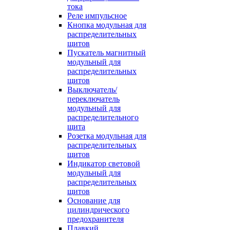
тока
Реле импульсное
Кнопка модульная для
распределительных
щитов
Пускатель магнитный
модульный для
распределительных
щитов
Выключатель/
переключатель
модульный для
распределительного
щита
Розетка модульная для
распределительных
щитов
Индикатор световой
модульный для
распределительных
щитов
Основание для
цилиндрического
предохранителя
Плавкий