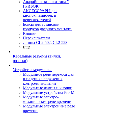
Аварийные кнопки типа "
ГРИБОК"
АКСЕССУАРЫ для
кнопок,лампочек и
переключателей
Боксы для установки
корпусов дверного монтажа
Кнопки
Переключатели
Лампы CL2-502, CL2-523
Ещё
Кабельные разъемы (вилки,
розетки)
Устройства модульные
Модульное реле перекоса фаз
и падения напряжения,
контроля изоляции
Модульные лампы и кнопки
Модульные устройства Pro-M
Модульные электро-
механические реле времени
Модульные электронные реле
времени