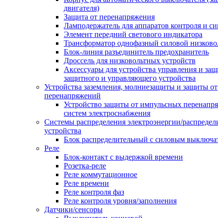
двигателя)
Защита от перенапряжения
Ламподержатель для аппаратов контроля и с
Элемент передний светового индикатора
Трансформатор однофазный силовой низков
Блок-линия разъединитель предохранитель
Дроссель для низковольтных устройств
Аксессуары для устройства управления и защ
защитного и управляющего устройства
Устройства заземления, молниезащиты и защиты от
перенапряжений
Устройство защиты от импульсных перенапр
систем электроснабжения
Системы распределения электроэнергии/распредел
устройства
Блок распределительный с силовым выключа
Реле
Блок-контакт с выдержкой времени
Розетка-реле
Реле коммутационное
Реле времени
Реле контроля фаз
Реле контроля уровня/заполнения
Датчики/сенсоры