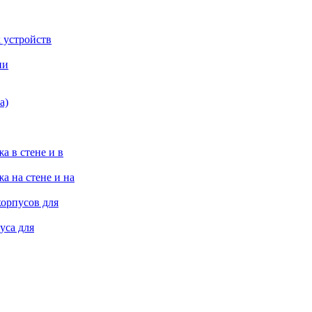
 устройств
ии
а)
а в стене и в
а на стене и на
корпусов для
уса для