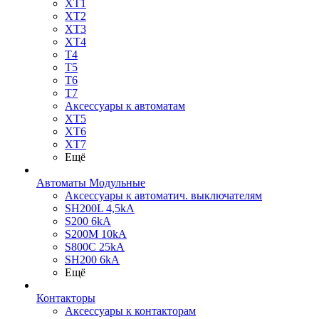
XT1
XT2
XT3
XT4
T4
T5
T6
T7
Аксессуары к автоматам
XT5
XT6
XT7
Ещё
Автоматы Модульные
Аксессуары к автоматич. выключателям
SH200L 4,5kA
S200 6kA
S200M 10kA
S800C 25kA
SH200 6kA
Ещё
Контакторы
Аксессуары к контакторам