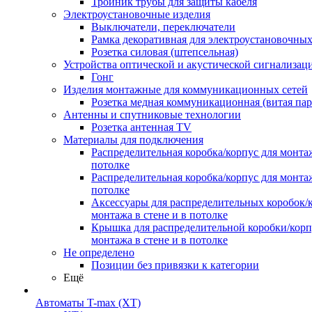
Тройник трубы для защиты кабеля
Электроустановочные изделия
Выключатели, переключатели
Рамка декоративная для электроустановочных
Розетка силовая (штепсельная)
Устройства оптической и акустической сигнализац
Гонг
Изделия монтажные для коммуникационных сетей
Розетка медная коммуникационная (витая пар
Антенны и спутниковые технологии
Розетка антенная TV
Материалы для подключения
Распределительная коробка/корпус для монтаж
потолке
Распределительная коробка/корпус для монтаж
потолке
Аксессуары для распределительных коробок/
монтажа в стене и в потолке
Крышка для распределительной коробки/корп
монтажа в стене и в потолке
Не определено
Позиции без привязки к категории
Ещё
Автоматы T-max (XT)