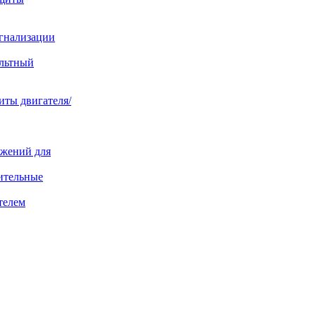
игнализации
ольтный
иты двигателя/
яжений для
ительные
телем