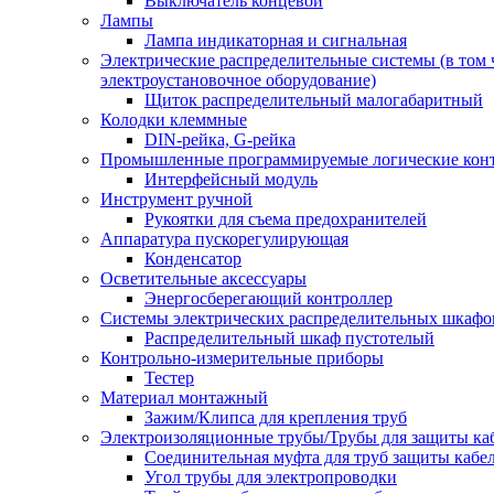
Выключатель концевой
Лампы
Лампа индикаторная и сигнальная
Электрические распределительные системы (в том 
электроустановочное оборудование)
Щиток распределительный малогабаритный
Колодки клеммные
DIN-рейка, G-рейка
Промышленные программируемые логические кон
Интерфейсный модуль
Инструмент ручной
Рукоятки для съема предохранителей
Аппаратура пускорегулирующая
Конденсатор
Осветительные аксессуары
Энергосберегающий контроллер
Системы электрических распределительных шкафо
Распределительный шкаф пустотелый
Контрольно-измерительные приборы
Тестер
Материал монтажный
Зажим/Клипса для крепления труб
Электроизоляционные трубы/Трубы для защиты ка
Соединительная муфта для труб защиты кабе
Угол трубы для электропроводки