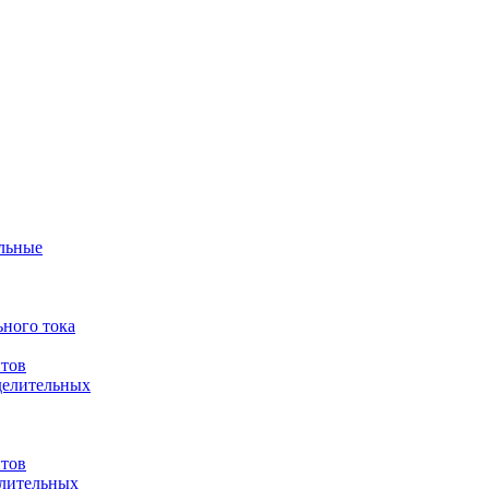
ульные
ного тока
итов
делительных
итов
елительных