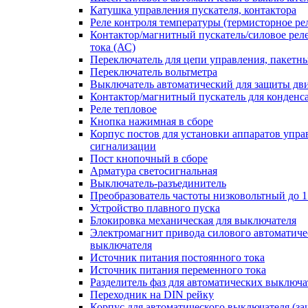
Катушка управления пускателя, контактора
Реле контроля температуры (термисторное ре
Контактор/магнитный пускатель/силовое рел
тока (АС)
Переключатель для цепи управления, пакетн
Переключатель вольтметра
Выключатель автоматический для защиты дви
Контактор/магнитный пускатель для конденс
Реле тепловое
Кнопка нажимная в сборе
Корпус постов для установки аппаратов упра
сигнализации
Пост кнопочный в сборе
Арматура светосигнальная
Выключатель-разъединитель
Преобразователь частоты низковольтный до 1
Устройство плавного пуска
Блокировка механическая для выключателя
Электромагнит привода силового автоматиче
выключателя
Источник питания постоянного тока
Источник питания переменного тока
Разделитель фаз для автоматических выключа
Переходник на DIN рейку
Корпус для автоматического выключателя (з