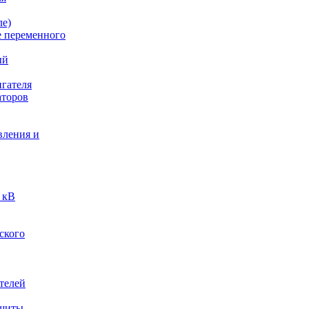
ле)
е переменного
ый
гателя
аторов
вления и
 кВ
ского
телей
ащиты