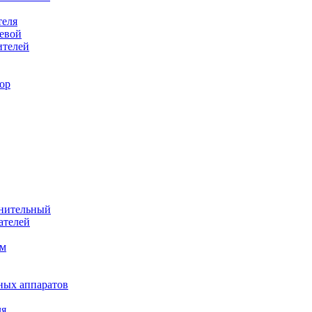
теля
евой
ителей
ор
лнительный
ателей
им
ных аппаратов
ля