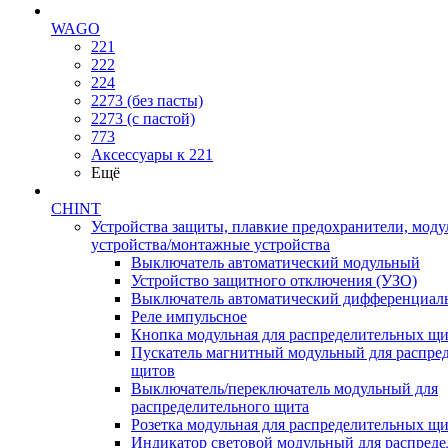
WAGO
221
222
224
2273 (без пасты)
2273 (с пастой)
773
Аксессуары к 221
Ещё
CHINT
Устройства защиты, плавкие предохранители, мод
устройства/монтажные устройства
Выключатель автоматический модульный
Устройство защитного отключения (УЗО)
Выключатель автоматический дифференциаль
Реле импульсное
Кнопка модульная для распределительных щ
Пускатель магнитный модульный для распре
щитов
Выключатель/переключатель модульный для
распределительного щита
Розетка модульная для распределительных щ
Индикатор световой модульный для распред