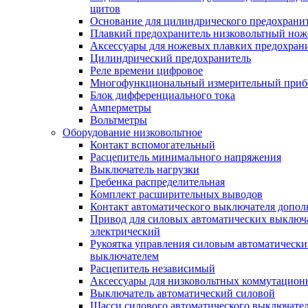
щитов
Основание для цилиндрического предохрани
Плавкий предохранитель низковольтный нож
Аксессуары для ножевых плавких предохран
Цилиндрический предохранитель
Реле времени цифровое
Многофункциональный измерительный приб
Блок дифференциального тока
Амперметры
Вольтметры
Оборудование низковольтное
Контакт вспомогательный
Расцепитель минимального напряжения
Выключатель нагрузки
Гребенка распределительная
Комплект расширительных выводов
Контакт автоматического выключателя допо
Привод для силовых автоматических выключ
электрический
Рукоятка управления силовым автоматическ
выключателем
Расцепитель независимый
Аксессуары для низковольтных коммутацион
Выключатель автоматический силовой
Шасси силового автоматического выключате