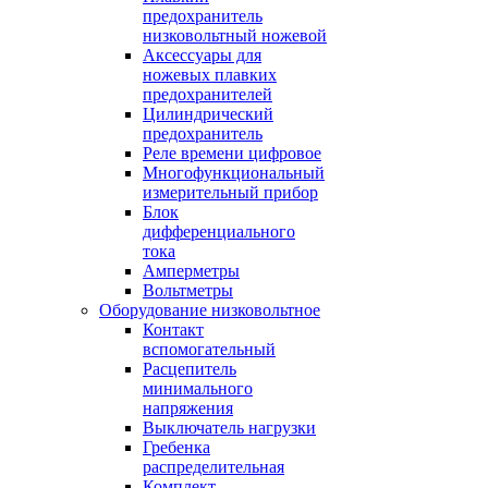
предохранитель
низковольтный ножевой
Аксессуары для
ножевых плавких
предохранителей
Цилиндрический
предохранитель
Реле времени цифровое
Многофункциональный
измерительный прибор
Блок
дифференциального
тока
Амперметры
Вольтметры
Оборудование низковольтное
Контакт
вспомогательный
Расцепитель
минимального
напряжения
Выключатель нагрузки
Гребенка
распределительная
Комплект