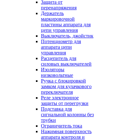
Защита от
перенапряжения
Держатель
маркировочной
пластины аппарата для
цепи управления
Выключатель, джойстик
Потенциометр для
аппарата цепи
управления
Расцепитель для
силовых выключателей
Изоляторы
низковольтные
Ручка с блокировкой
замком для кулачкового
переключателя
Реле электронное
защиты от перегрузки
Подставка для
сигнальной колонны без
трубки
Ограничитель тока
Нажимная поверхность
аппарата контроля и