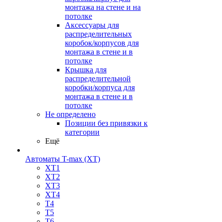
монтажа на стене и на
потолке
Аксессуары для
распределительных
коробок/корпусов для
монтажа в стене и в
потолке
Крышка для
распределительной
коробки/корпуса для
монтажа в стене и в
потолке
Не определено
Позиции без привязки к
категории
Ещё
Автоматы T-max (XT)
XT1
XT2
XT3
XT4
T4
T5
T6