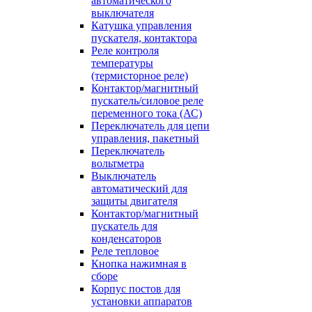
автоматического
выключателя
Катушка управления
пускателя, контактора
Реле контроля
температуры
(термисторное реле)
Контактор/магнитный
пускатель/силовое реле
переменного тока (АС)
Переключатель для цепи
управления, пакетный
Переключатель
вольтметра
Выключатель
автоматический для
защиты двигателя
Контактор/магнитный
пускатель для
конденсаторов
Реле тепловое
Кнопка нажимная в
сборе
Корпус постов для
установки аппаратов