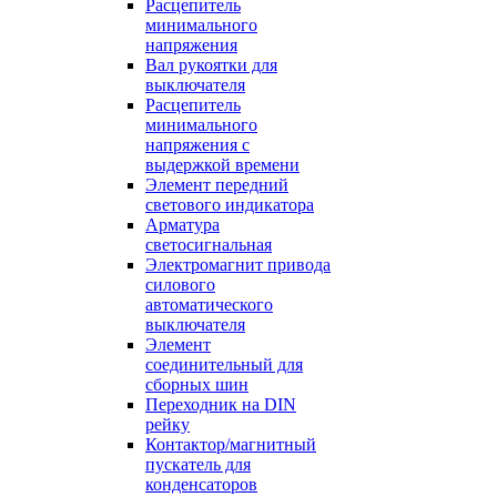
Расцепитель
минимального
напряжения
Вал рукоятки для
выключателя
Расцепитель
минимального
напряжения с
выдержкой времени
Элемент передний
светового индикатора
Арматура
светосигнальная
Электромагнит привода
силового
автоматического
выключателя
Элемент
соединительный для
сборных шин
Переходник на DIN
рейку
Контактор/магнитный
пускатель для
конденсаторов