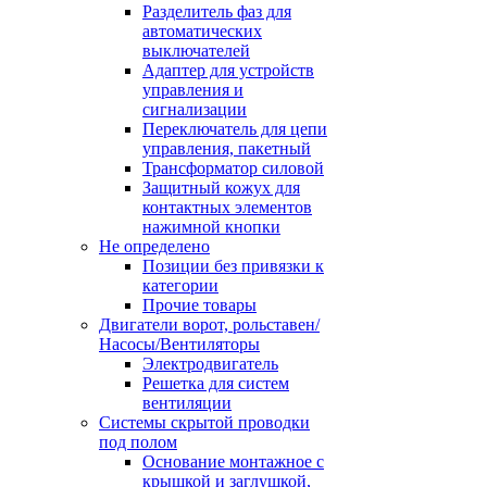
Разделитель фаз для
автоматических
выключателей
Адаптер для устройств
управления и
сигнализации
Переключатель для цепи
управления, пакетный
Трансформатор силовой
Защитный кожух для
контактных элементов
нажимной кнопки
Не определено
Позиции без привязки к
категории
Прочие товары
Двигатели ворот, рольставен/
Насосы/Вентиляторы
Электродвигатель
Решетка для систем
вентиляции
Системы скрытой проводки
под полом
Основание монтажное с
крышкой и заглушкой,