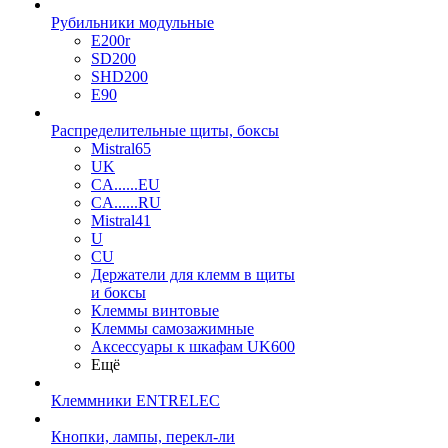
Рубильники модульные
E200r
SD200
SHD200
E90
Распределительные щиты, боксы
Mistral65
UK
CA......EU
CA......RU
Mistral41
U
CU
Держатели для клемм в щиты
и боксы
Клеммы винтовые
Клеммы самозажимные
Аксессуары к шкафам UK600
Ещё
Клеммники ENTRELEC
Кнопки, лампы, перекл-ли