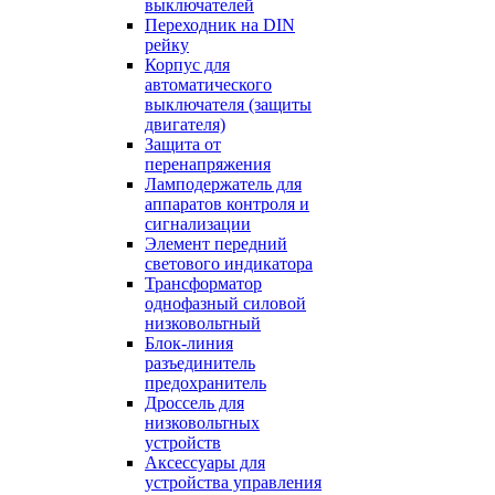
выключателей
Переходник на DIN
рейку
Корпус для
автоматического
выключателя (защиты
двигателя)
Защита от
перенапряжения
Ламподержатель для
аппаратов контроля и
сигнализации
Элемент передний
светового индикатора
Трансформатор
однофазный силовой
низковольтный
Блок-линия
разъединитель
предохранитель
Дроссель для
низковольтных
устройств
Аксессуары для
устройства управления