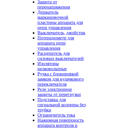
Защита от
перенапряжения
Держатель
маркировочной
пластины аппарата для
цепи управления
Выключатель, джойстик
Потенциометр для
аппарата цепи
управления
Расцепитель для
силовых выключателей
Изоляторы
низковольтные
Ручка с блокировкой
замком для кулачкового
переключателя
Реле электронное
защиты от перегрузки
Подставка для
сигнальной колонны без
трубки
Ограничитель тока
Нажимная поверхность
аппарата контроля и