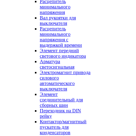
Расцепитель
минимального
напряжения
Вал рукоятки для
выключателя
Расцепитель
минимального
напряжения с
выдержкой времени
Элемент передний
светового индикатора
Арматура
светосигнальная
Электромагнит привода
силового
автоматического
выключателя
Элемент
соединительный для
сборных шин
Переходник на DIN
рейку
Контактор/магнитный
пускатель для
конденсаторов