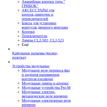
Аварийные кнопки типа "
ГРИБОК"
АКСЕССУАРЫ для
кнопок,лампочек и
переключателей
Боксы для установки
корпусов дверного монтажа
Кнопки
Переключатели
Лампы CL2-502, CL2-523
Ещё
Кабельные разъемы (вилки,
розетки)
Устройства модульные
Модульное реле перекоса фаз
и падения напряжения,
контроля изоляции
Модульные лампы и кнопки
Модульные устройства Pro-M
Модульные электро-
механические реле времени
Модульные электронные реле
времени