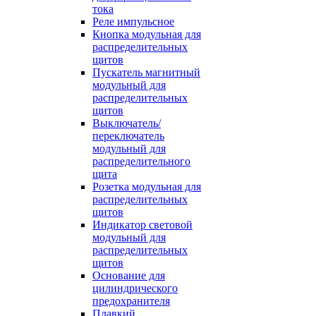
тока
Реле импульсное
Кнопка модульная для
распределительных
щитов
Пускатель магнитный
модульный для
распределительных
щитов
Выключатель/
переключатель
модульный для
распределительного
щита
Розетка модульная для
распределительных
щитов
Индикатор световой
модульный для
распределительных
щитов
Основание для
цилиндрического
предохранителя
Плавкий