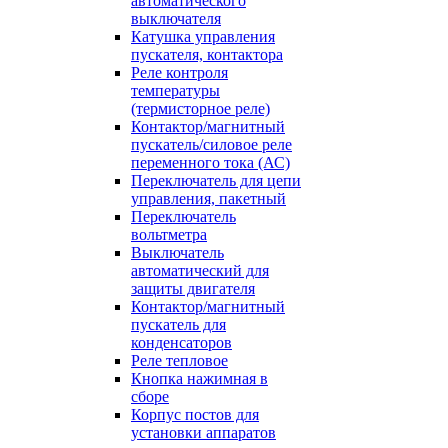
автоматического
выключателя
Катушка управления
пускателя, контактора
Реле контроля
температуры
(термисторное реле)
Контактор/магнитный
пускатель/силовое реле
переменного тока (АС)
Переключатель для цепи
управления, пакетный
Переключатель
вольтметра
Выключатель
автоматический для
защиты двигателя
Контактор/магнитный
пускатель для
конденсаторов
Реле тепловое
Кнопка нажимная в
сборе
Корпус постов для
установки аппаратов