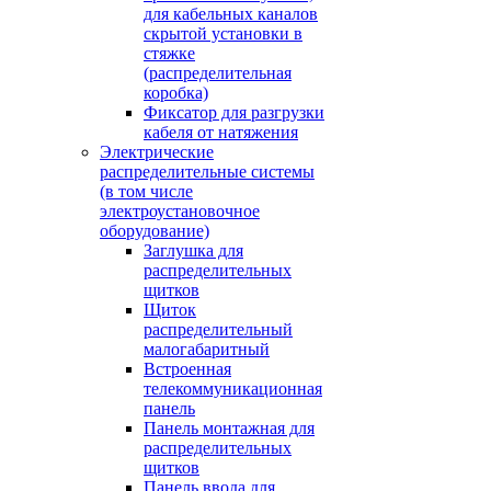
для кабельных каналов
скрытой установки в
стяжке
(распределительная
коробка)
Фиксатор для разгрузки
кабеля от натяжения
Электрические
распределительные системы
(в том числе
электроустановочное
оборудование)
Заглушка для
распределительных
щитков
Щиток
распределительный
малогабаритный
Встроенная
телекоммуникационная
панель
Панель монтажная для
распределительных
щитков
Панель ввода для