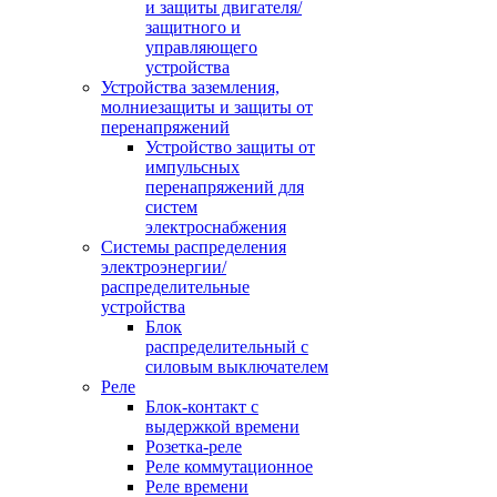
и защиты двигателя/
защитного и
управляющего
устройства
Устройства заземления,
молниезащиты и защиты от
перенапряжений
Устройство защиты от
импульсных
перенапряжений для
систем
электроснабжения
Системы распределения
электроэнергии/
распределительные
устройства
Блок
распределительный с
силовым выключателем
Реле
Блок-контакт с
выдержкой времени
Розетка-реле
Реле коммутационное
Реле времени