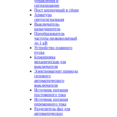
управления и
сигнализации
Пост кнопочный в сборе
Арматура
светосигнальная
Выключатель-
разъединитель
Преобразователь
частоты низковольтный
до 1 кВ
Устройство плавного
пуска
Блокировка
механическая для
выключателя
Электромагнит привода
силового
автоматического
выключателя
Источник питания
постоянного тока
Источник питания
переменного тока
Разделитель фаз для
автоматических