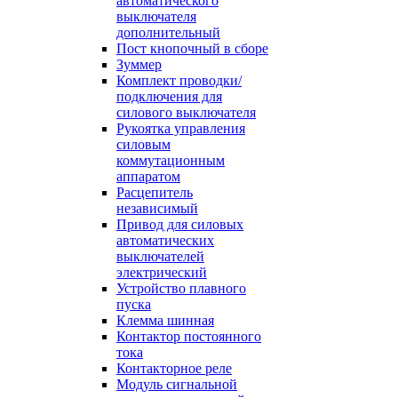
автоматического
выключателя
дополнительный
Пост кнопочный в сборе
Зуммер
Комплект проводки/
подключения для
силового выключателя
Рукоятка управления
силовым
коммутационным
аппаратом
Расцепитель
независимый
Привод для силовых
автоматических
выключателей
электрический
Устройство плавного
пуска
Клемма шинная
Контактор постоянного
тока
Контакторное реле
Модуль сигнальной