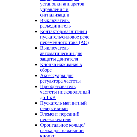
установки аппаратов
управления и
сигнализации
Выключатель-
разъединитель
Контактор/магнитный
пускатель/силовое реле
переменного тока (АС)
Выключатель
автоматический для
защиты двигателя
Кнопка нажимная в
сборе
Аксессуары для
регулятора частоты
Преобразователь
частоты низковольтный
до 1 кВ
Пускатель магнитный
реверсивный
Элемент передний
переключателя
Фронтальное кольцо/
рамка для нажимной
кнопки