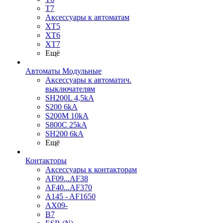
T7
Аксессуары к автоматам
XT5
XT6
XT7
Ещё
Автоматы Модульные
Аксессуары к автоматич.
выключателям
SH200L 4,5kA
S200 6kA
S200M 10kA
S800C 25kA
SH200 6kA
Ещё
Контакторы
Аксессуары к контакторам
AF09...AF38
AF40...AF370
A145 - AF1650
AX09-
B7