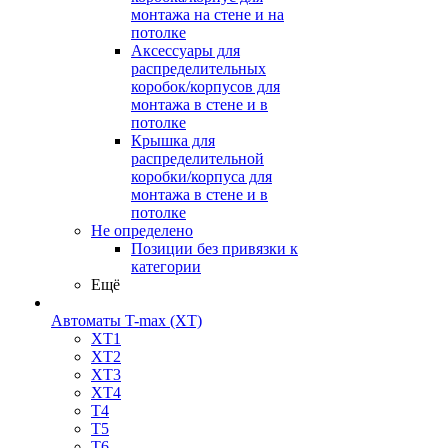
монтажа на стене и на
потолке
Аксессуары для
распределительных
коробок/корпусов для
монтажа в стене и в
потолке
Крышка для
распределительной
коробки/корпуса для
монтажа в стене и в
потолке
Не определено
Позиции без привязки к
категории
Ещё
Автоматы T-max (XT)
XT1
XT2
XT3
XT4
T4
T5
T6