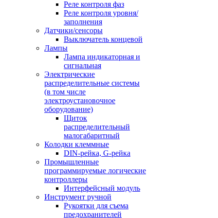
Реле контроля фаз
Реле контроля уровня/
заполнения
Датчики/сенсоры
Выключатель концевой
Лампы
Лампа индикаторная и
сигнальная
Электрические
распределительные системы
(в том числе
электроустановочное
оборудование)
Щиток
распределительный
малогабаритный
Колодки клеммные
DIN-рейка, G-рейка
Промышленные
программируемые логические
контроллеры
Интерфейсный модуль
Инструмент ручной
Рукоятки для съема
предохранителей