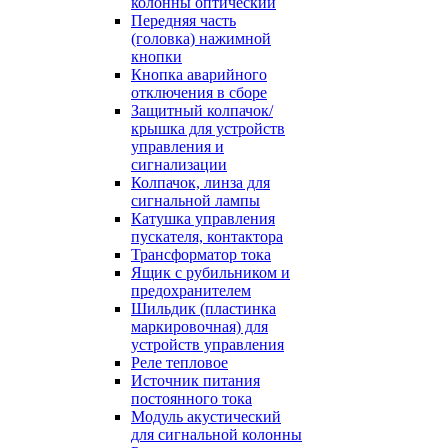
колонны оптический
Передняя часть
(головка) нажимной
кнопки
Кнопка аварийного
отключения в сборе
Защитный колпачок/
крышка для устройств
управления и
сигнализации
Колпачок, линза для
сигнальной лампы
Катушка управления
пускателя, контактора
Трансформатор тока
Ящик с рубильником и
предохранителем
Шильдик (пластинка
маркировочная) для
устройств управления
Реле тепловое
Источник питания
постоянного тока
Модуль акустический
для сигнальной колонны