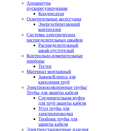
Аппаратура
пускорегулирующая
Конденсатор
Осветительные аксессуары
Энергосберегающий
контроллер
Системы электрических
распределительных шкафов
Распределительный
шкаф пустотелый
Контрольно-измерительные
приборы
Тестер
Материал монтажный
Зажим/Клипса для
крепления труб
Электроизоляционные трубы/
Трубы для защиты кабеля
Соединительная муфта
для труб защиты кабеля
Угол трубы для
электропроводки
Тройник трубы для
защиты кабеля
Электроустановочные изделия