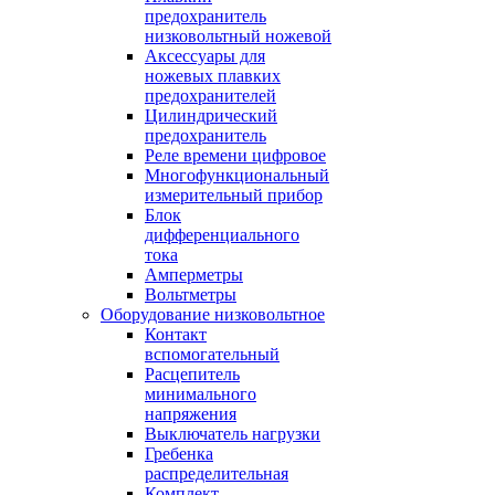
предохранитель
низковольтный ножевой
Аксессуары для
ножевых плавких
предохранителей
Цилиндрический
предохранитель
Реле времени цифровое
Многофункциональный
измерительный прибор
Блок
дифференциального
тока
Амперметры
Вольтметры
Оборудование низковольтное
Контакт
вспомогательный
Расцепитель
минимального
напряжения
Выключатель нагрузки
Гребенка
распределительная
Комплект