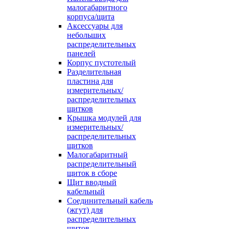
малогабаритного
корпуса/щита
Аксессуары для
небольших
распределительных
панелей
Корпус пустотелый
Разделительная
пластина для
измерительных/
распределительных
щитков
Крышка модулей для
измерительных/
распределительных
щитков
Малогабаритный
распределительный
щиток в сборе
Щит вводный
кабельный
Соединительный кабель
(жгут) для
распределительных
щитов