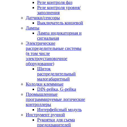
Реле контроля фаз
Реле контроля уровня/
заполнения
Датчики/сенсоры
Выключатель концевой
Лампы
Лампа индикаторная и
сигнальная
Электрические
распределительные системы
(в том числе
электроустановочное
оборудование)
Щиток
распределительный
малогабаритный
Колодки клеммные
DIN-рейка, G-рейка
Промышленные
программируемые логические
контроллеры
Интерфейсный модуль
Инструмент ручной
Рукоятки для съема
предохранителей