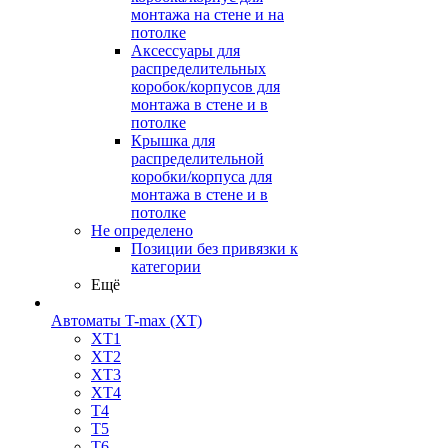
монтажа на стене и на
потолке
Аксессуары для
распределительных
коробок/корпусов для
монтажа в стене и в
потолке
Крышка для
распределительной
коробки/корпуса для
монтажа в стене и в
потолке
Не определено
Позиции без привязки к
категории
Ещё
Автоматы T-max (XT)
XT1
XT2
XT3
XT4
T4
T5
T6