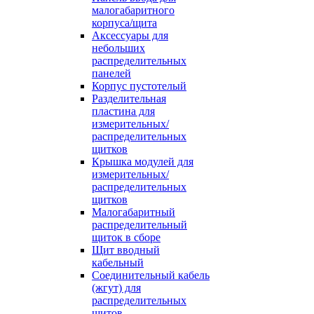
малогабаритного
корпуса/щита
Аксессуары для
небольших
распределительных
панелей
Корпус пустотелый
Разделительная
пластина для
измерительных/
распределительных
щитков
Крышка модулей для
измерительных/
распределительных
щитков
Малогабаритный
распределительный
щиток в сборе
Щит вводный
кабельный
Соединительный кабель
(жгут) для
распределительных
щитов