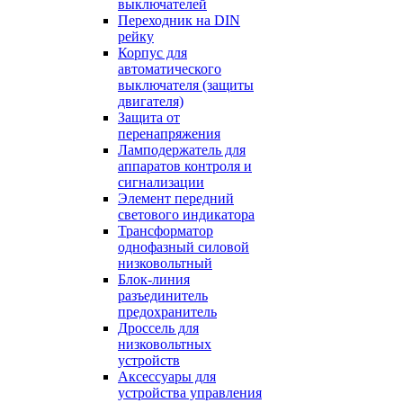
выключателей
Переходник на DIN
рейку
Корпус для
автоматического
выключателя (защиты
двигателя)
Защита от
перенапряжения
Ламподержатель для
аппаратов контроля и
сигнализации
Элемент передний
светового индикатора
Трансформатор
однофазный силовой
низковольтный
Блок-линия
разъединитель
предохранитель
Дроссель для
низковольтных
устройств
Аксессуары для
устройства управления