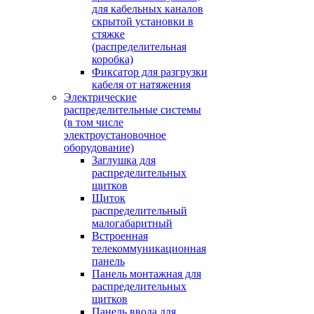
для кабельных каналов
скрытой установки в
стяжке
(распределительная
коробка)
Фиксатор для разгрузки
кабеля от натяжения
Электрические
распределительные системы
(в том числе
электроустановочное
оборудование)
Заглушка для
распределительных
щитков
Щиток
распределительный
малогабаритный
Встроенная
телекоммуникационная
панель
Панель монтажная для
распределительных
щитков
Панель ввода для