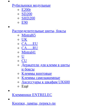
Рубильники модульные
E200r
SD200
SHD200
E90
Распределительные щиты, боксы
Mistral65
UK
CA......EU
CA......RU
Mistral41
U
CU
Держатели для клемм в щиты
и боксы
Клеммы винтовые
Клеммы самозажимные
Аксессуары к шкафам UK600
Ещё
Клеммники ENTRELEC
Кнопки, лампы, перекл-ли