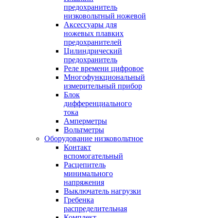
предохранитель
низковольтный ножевой
Аксессуары для
ножевых плавких
предохранителей
Цилиндрический
предохранитель
Реле времени цифровое
Многофункциональный
измерительный прибор
Блок
дифференциального
тока
Амперметры
Вольтметры
Оборудование низковольтное
Контакт
вспомогательный
Расцепитель
минимального
напряжения
Выключатель нагрузки
Гребенка
распределительная
Комплект