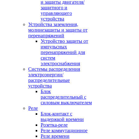
и защиты двигателя/
защитного и
управляющего
устройства
Устройства заземления,
молниезащиты и защиты от
перенапряжений
Устройство защиты от
импульсных
перенапряжений для
систем
электроснабжения
Системы распределения
электроэнергии/
распределительные
устройства
Блок
распределительный с
силовым выключателем
Реле
Блок-контакт с
выдержкой времени
Розетка-реле
Реле коммутационное
Реле времени