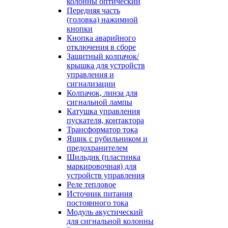
колонны оптический
Передняя часть
(головка) нажимной
кнопки
Кнопка аварийного
отключения в сборе
Защитный колпачок/
крышка для устройств
управления и
сигнализации
Колпачок, линза для
сигнальной лампы
Катушка управления
пускателя, контактора
Трансформатор тока
Ящик с рубильником и
предохранителем
Шильдик (пластинка
маркировочная) для
устройств управления
Реле тепловое
Источник питания
постоянного тока
Модуль акустический
для сигнальной колонны