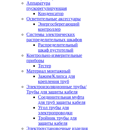
Аппаратура
пускорегулирующая
Конденсатор
Осветительные аксессуары
Энергосберегающий
контроллер
Системы электрических
распределительных шкафов
Распределительный
шкаф пустотелый
Контрольно-измерительные
приборы
Тестер
Материал монтажный
Зажим/Клипса для
крепления труб
Электроизоляционные трубы/
Трубы для защиты кабеля
Соединительная муфта
для труб защиты кабеля
Угол трубы для
электропроводки
Тройник трубы для
защиты кабеля
Электроустановочные изделия