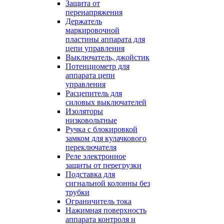
Защита от
перенапряжения
Держатель
маркировочной
пластины аппарата для
цепи управления
Выключатель, джойстик
Потенциометр для
аппарата цепи
управления
Расцепитель для
силовых выключателей
Изоляторы
низковольтные
Ручка с блокировкой
замком для кулачкового
переключателя
Реле электронное
защиты от перегрузки
Подставка для
сигнальной колонны без
трубки
Ограничитель тока
Нажимная поверхность
аппарата контроля и