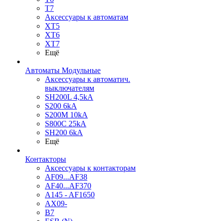
T7
Аксессуары к автоматам
XT5
XT6
XT7
Ещё
Автоматы Модульные
Аксессуары к автоматич.
выключателям
SH200L 4,5kA
S200 6kA
S200M 10kA
S800C 25kA
SH200 6kA
Ещё
Контакторы
Аксессуары к контакторам
AF09...AF38
AF40...AF370
A145 - AF1650
AX09-
B7