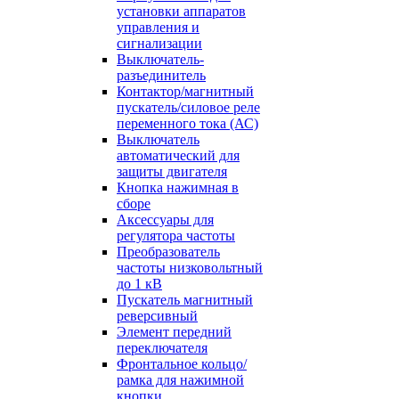
установки аппаратов
управления и
сигнализации
Выключатель-
разъединитель
Контактор/магнитный
пускатель/силовое реле
переменного тока (АС)
Выключатель
автоматический для
защиты двигателя
Кнопка нажимная в
сборе
Аксессуары для
регулятора частоты
Преобразователь
частоты низковольтный
до 1 кВ
Пускатель магнитный
реверсивный
Элемент передний
переключателя
Фронтальное кольцо/
рамка для нажимной
кнопки