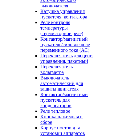
автоматического
выключателя
Катушка управления
пускателя, контактора
Реле контроля
температуры
(термисторное реле)
Контактор/магнитный
пускатель/силовое реле
переменного тока (АС)
Переключатель для цепи
управления, пакетный
Переключатель
вольтметра
Выключатель
автоматический для
защиты двигателя
Контактор/магнитный
пускатель для
конденсаторов
Реле тепловое
Кнопка нажимная в
сборе
Корпус постов для
установки аппаратов