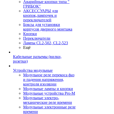
Аварийные кнопки типа "
ГРИБОК"
АКСЕССУАРЫ для
кнопок,лампочек и
переключателей
Боксы для установки
корпусов дверного монтажа
Кнопки
Переключатели
Лампы CL2-502, CL2-523
Ещё
Кабельные разъемы (вилки,
розетки)
Устройства модульные
Модульное реле перекоса фаз
и падения напряжения,
контроля изоляции
Модульные лампы и кнопки
Модульные устройства Pro-M
Модульные электро-
механические реле времени
Модульные электронные реле
времени