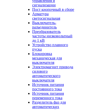
управления и
сигнализации
Пост кнопочный в сборе
Арматура
светосигнальная
Выключатель-
разъединитель
Преобразователь
частоты низковольтный
до 1 кВ
Устройство плавного
пуска
Блокировка
механическая для
выключателя
Электромагнит привода
силового
автоматического
выключателя
Источник питания
постоянного тока
Источник питания
переменного тока
Разделитель фаз для
автоматических