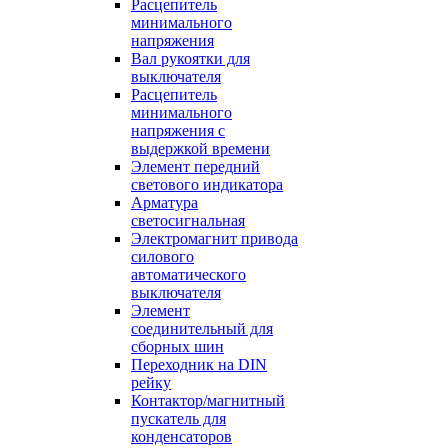
Расцепитель
минимального
напряжения
Вал рукоятки для
выключателя
Расцепитель
минимального
напряжения с
выдержкой времени
Элемент передний
светового индикатора
Арматура
светосигнальная
Электромагнит привода
силового
автоматического
выключателя
Элемент
соединительный для
сборных шин
Переходник на DIN
рейку
Контактор/магнитный
пускатель для
конденсаторов