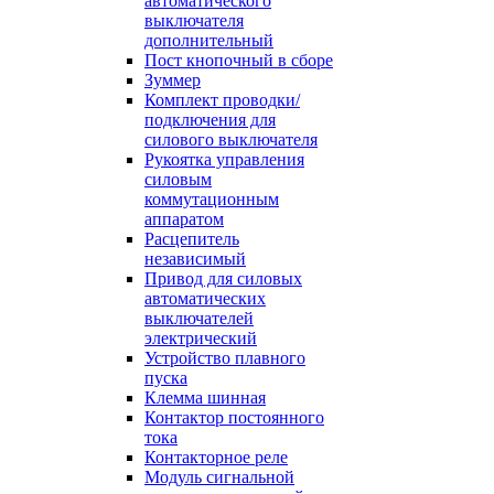
автоматического
выключателя
дополнительный
Пост кнопочный в сборе
Зуммер
Комплект проводки/
подключения для
силового выключателя
Рукоятка управления
силовым
коммутационным
аппаратом
Расцепитель
независимый
Привод для силовых
автоматических
выключателей
электрический
Устройство плавного
пуска
Клемма шинная
Контактор постоянного
тока
Контакторное реле
Модуль сигнальной