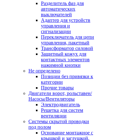
Разделитель фаз для
автоматических
выключателей
Адаптер для устройств
управления и
сигнализации
Переключатель для цепи
управления, пакетный
Трансформатор силовой
Защитный кожух для
контактных элементов
нажимной кнопки
Не определено
Позиции без привязки к
категории
Прочие товары
Двигатели ворот, рольставен/
Насосы/Вентиляторы
Электродвигатель
Решетка для систем
вентиляции
Системы скрытой проводки
под полом
Основание монтажное с
крышкой и заглушкой,