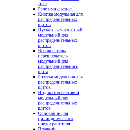
тока
Реле импульсное
Кнопка модульная для
распределительных
щитов
Пускатель магнитный
модульный для
распределительных
щитов
Выключатель/
переключатель
модульный для
распределительного
щита
Розетка модульная для
распределительных
щитов
Индикатор световой
модульный для
распределительных
щитов
Основание для
цилиндрического
предохранителя
Плавкий