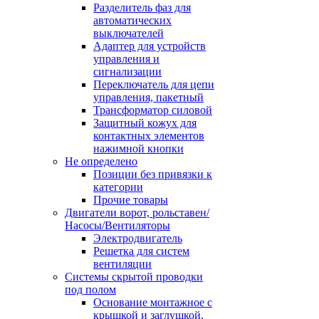
Разделитель фаз для
автоматических
выключателей
Адаптер для устройств
управления и
сигнализации
Переключатель для цепи
управления, пакетный
Трансформатор силовой
Защитный кожух для
контактных элементов
нажимной кнопки
Не определено
Позиции без привязки к
категории
Прочие товары
Двигатели ворот, рольставен/
Насосы/Вентиляторы
Электродвигатель
Решетка для систем
вентиляции
Системы скрытой проводки
под полом
Основание монтажное с
крышкой и заглушкой,