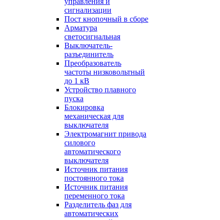
управления и
сигнализации
Пост кнопочный в сборе
Арматура
светосигнальная
Выключатель-
разъединитель
Преобразователь
частоты низковольтный
до 1 кВ
Устройство плавного
пуска
Блокировка
механическая для
выключателя
Электромагнит привода
силового
автоматического
выключателя
Источник питания
постоянного тока
Источник питания
переменного тока
Разделитель фаз для
автоматических