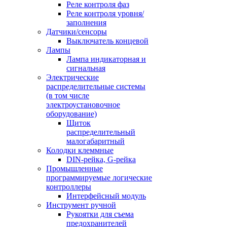
Реле контроля фаз
Реле контроля уровня/
заполнения
Датчики/сенсоры
Выключатель концевой
Лампы
Лампа индикаторная и
сигнальная
Электрические
распределительные системы
(в том числе
электроустановочное
оборудование)
Щиток
распределительный
малогабаритный
Колодки клеммные
DIN-рейка, G-рейка
Промышленные
программируемые логические
контроллеры
Интерфейсный модуль
Инструмент ручной
Рукоятки для съема
предохранителей