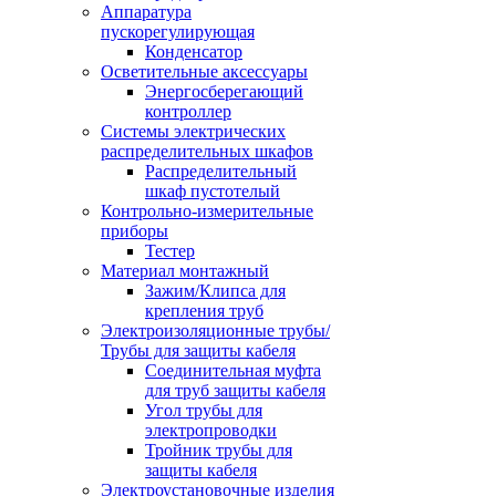
Аппаратура
пускорегулирующая
Конденсатор
Осветительные аксессуары
Энергосберегающий
контроллер
Системы электрических
распределительных шкафов
Распределительный
шкаф пустотелый
Контрольно-измерительные
приборы
Тестер
Материал монтажный
Зажим/Клипса для
крепления труб
Электроизоляционные трубы/
Трубы для защиты кабеля
Соединительная муфта
для труб защиты кабеля
Угол трубы для
электропроводки
Тройник трубы для
защиты кабеля
Электроустановочные изделия