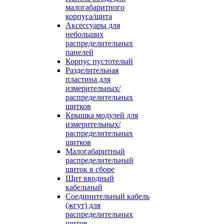
малогабаритного
корпуса/щита
Аксессуары для
небольших
распределительных
панелей
Корпус пустотелый
Разделительная
пластина для
измерительных/
распределительных
щитков
Крышка модулей для
измерительных/
распределительных
щитков
Малогабаритный
распределительный
щиток в сборе
Щит вводный
кабельный
Соединительный кабель
(жгут) для
распределительных
щитов