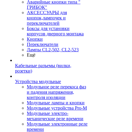
Аварийные кнопки типа "
ГРИБОК"
АКСЕССУАРЫ для
кнопок,лампочек и
переключателей
Боксы для установки
корпусов дверного монтажа
Кнопки
Переключатели
Лампы CL2-502, CL2-523
Ещё
Кабельные разъемы (вилки,
розетки)
Устройства модульные
Модульное реле перекоса фаз
и падения напряжения,
контроля изоляции
Модульные лампы и кнопки
Модульные устройства Pro-M
Модульные электро-
механические реле времени
Модульные электронные реле
времени