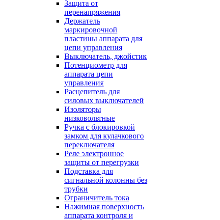
Защита от
перенапряжения
Держатель
маркировочной
пластины аппарата для
цепи управления
Выключатель, джойстик
Потенциометр для
аппарата цепи
управления
Расцепитель для
силовых выключателей
Изоляторы
низковольтные
Ручка с блокировкой
замком для кулачкового
переключателя
Реле электронное
защиты от перегрузки
Подставка для
сигнальной колонны без
трубки
Ограничитель тока
Нажимная поверхность
аппарата контроля и