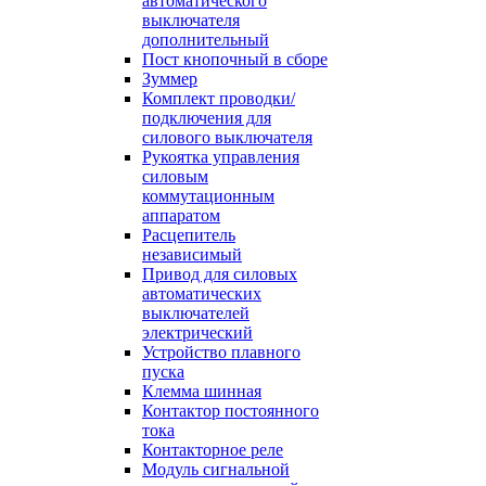
автоматического
выключателя
дополнительный
Пост кнопочный в сборе
Зуммер
Комплект проводки/
подключения для
силового выключателя
Рукоятка управления
силовым
коммутационным
аппаратом
Расцепитель
независимый
Привод для силовых
автоматических
выключателей
электрический
Устройство плавного
пуска
Клемма шинная
Контактор постоянного
тока
Контакторное реле
Модуль сигнальной