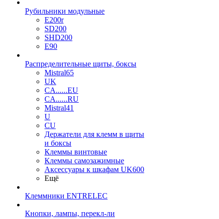
Рубильники модульные
E200r
SD200
SHD200
E90
Распределительные щиты, боксы
Mistral65
UK
CA......EU
CA......RU
Mistral41
U
CU
Держатели для клемм в щиты
и боксы
Клеммы винтовые
Клеммы самозажимные
Аксессуары к шкафам UK600
Ещё
Клеммники ENTRELEC
Кнопки, лампы, перекл-ли