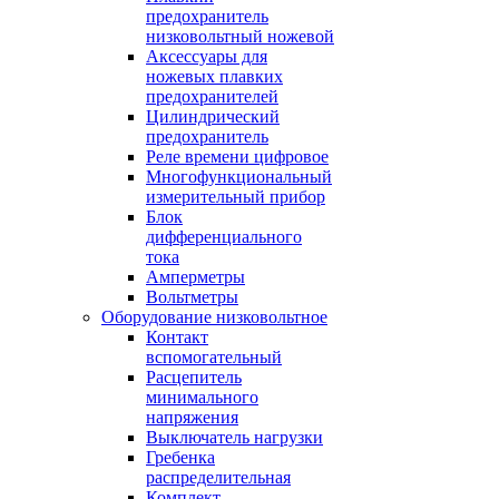
предохранитель
низковольтный ножевой
Аксессуары для
ножевых плавких
предохранителей
Цилиндрический
предохранитель
Реле времени цифровое
Многофункциональный
измерительный прибор
Блок
дифференциального
тока
Амперметры
Вольтметры
Оборудование низковольтное
Контакт
вспомогательный
Расцепитель
минимального
напряжения
Выключатель нагрузки
Гребенка
распределительная
Комплект