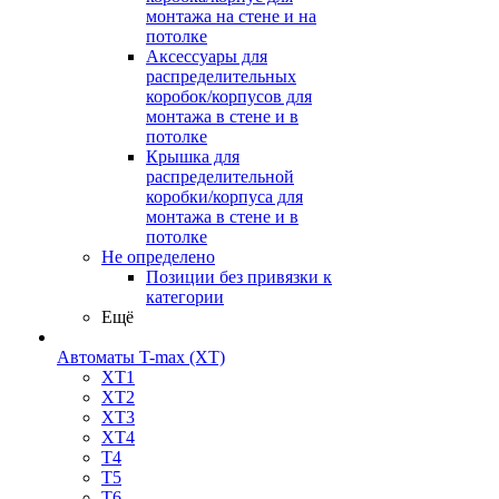
монтажа на стене и на
потолке
Аксессуары для
распределительных
коробок/корпусов для
монтажа в стене и в
потолке
Крышка для
распределительной
коробки/корпуса для
монтажа в стене и в
потолке
Не определено
Позиции без привязки к
категории
Ещё
Автоматы T-max (XT)
XT1
XT2
XT3
XT4
T4
T5
T6