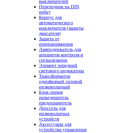
выключателей
Переходник на DIN
рейку
Корпус для
автоматического
выключателя (защиты
двигателя)
Защита от
перенапряжения
Ламподержатель для
аппаратов контроля и
сигнализации
Элемент передний
светового индикатора
Трансформатор
однофазный силовой
низковольтный
Блок-линия
разъединитель
предохранитель
Дроссель для
низковольтных
устройств
Аксессуары для
устройства управления