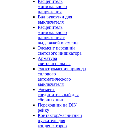
Расцепитель
минимального
напряжения
Вал рукоятки для
выключателя
Расцепитель
минимального
напряжения с
выдержкой времени
Элемент передний
светового индикатора
Арматура
светосигнальная
Электромагнит привода
силового
автоматического
выключателя
Элемент
соединительный для
сборных шин
Переходник на DIN
рейку
Контактор/магнитный
пускатель для
конденсаторов