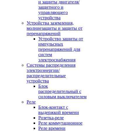
и защиты двигателя/
защитного и
управляющего
устройства
Устройства заземления,
молниезащиты и защиты от
перенапряжений
Устройство защиты от
импульсных
перенапряжений для
систем
электроснабжения
Системы распределения
электроэнергии/
распределительные
устройства
Блок
распределительный с
силовым выключателем
Реле
Блок-контакт с
выдержкой времени
Розетка-реле
Реле коммутационное
Реле времени