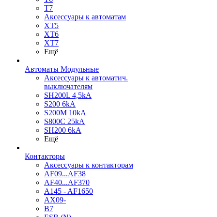
T7
Аксессуары к автоматам
XT5
XT6
XT7
Ещё
Автоматы Модульные
Аксессуары к автоматич.
выключателям
SH200L 4,5kA
S200 6kA
S200M 10kA
S800C 25kA
SH200 6kA
Ещё
Контакторы
Аксессуары к контакторам
AF09...AF38
AF40...AF370
A145 - AF1650
AX09-
B7