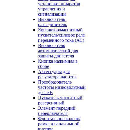
установки аппаратов
управления и
сигнализации
Выключатель-
разъединитель
Контактор/магнитный
пускатель/силовое реле
переменного тока (АС)
Выключатель
автоматический для
защиты двигателя
Кнопка нажимная в
сборе
Аксессуары для
регулятора частоты
Преобразователь
частоты низковольтный
до 1 кВ
Пускатель магнитный
реверсивный
Элемент передний
переключателя
Фронтальное кольцо/
рамка для нажимной
кнопки