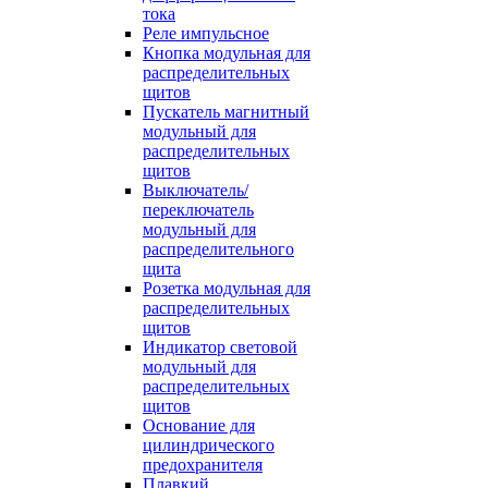
тока
Реле импульсное
Кнопка модульная для
распределительных
щитов
Пускатель магнитный
модульный для
распределительных
щитов
Выключатель/
переключатель
модульный для
распределительного
щита
Розетка модульная для
распределительных
щитов
Индикатор световой
модульный для
распределительных
щитов
Основание для
цилиндрического
предохранителя
Плавкий