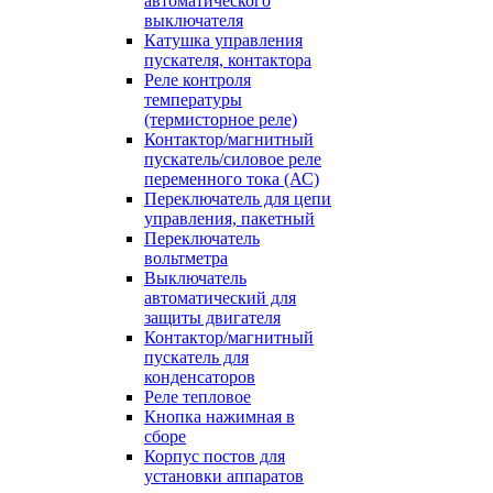
автоматического
выключателя
Катушка управления
пускателя, контактора
Реле контроля
температуры
(термисторное реле)
Контактор/магнитный
пускатель/силовое реле
переменного тока (АС)
Переключатель для цепи
управления, пакетный
Переключатель
вольтметра
Выключатель
автоматический для
защиты двигателя
Контактор/магнитный
пускатель для
конденсаторов
Реле тепловое
Кнопка нажимная в
сборе
Корпус постов для
установки аппаратов