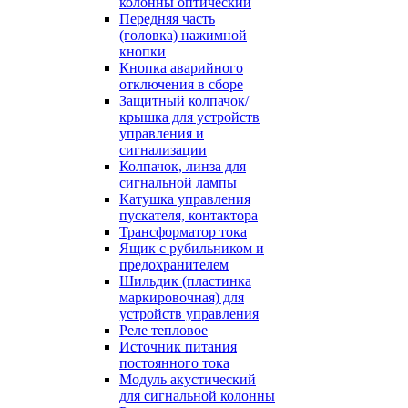
колонны оптический
Передняя часть
(головка) нажимной
кнопки
Кнопка аварийного
отключения в сборе
Защитный колпачок/
крышка для устройств
управления и
сигнализации
Колпачок, линза для
сигнальной лампы
Катушка управления
пускателя, контактора
Трансформатор тока
Ящик с рубильником и
предохранителем
Шильдик (пластинка
маркировочная) для
устройств управления
Реле тепловое
Источник питания
постоянного тока
Модуль акустический
для сигнальной колонны