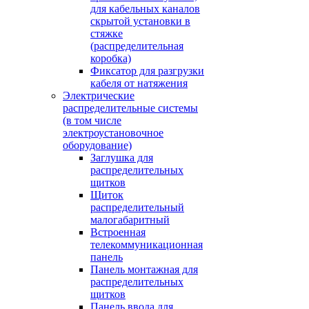
для кабельных каналов
скрытой установки в
стяжке
(распределительная
коробка)
Фиксатор для разгрузки
кабеля от натяжения
Электрические
распределительные системы
(в том числе
электроустановочное
оборудование)
Заглушка для
распределительных
щитков
Щиток
распределительный
малогабаритный
Встроенная
телекоммуникационная
панель
Панель монтажная для
распределительных
щитков
Панель ввода для