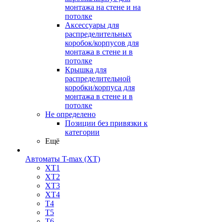
монтажа на стене и на
потолке
Аксессуары для
распределительных
коробок/корпусов для
монтажа в стене и в
потолке
Крышка для
распределительной
коробки/корпуса для
монтажа в стене и в
потолке
Не определено
Позиции без привязки к
категории
Ещё
Автоматы T-max (XT)
XT1
XT2
XT3
XT4
T4
T5
T6