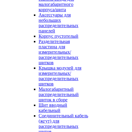
малогабаритного
корпуса/щита
Аксессуары для
небольших
распределительных
панелей
Корпус пустотелый
Разделительная
пластина для
измерительных/
распределительных
щитков
Крышка модулей для
измерительных/
распределительных
щитков
Малогабаритный
распределительный
щиток в сборе
Щит вводный
кабельный
Соединительный кабель
(жгут) для
распределительных
щитов