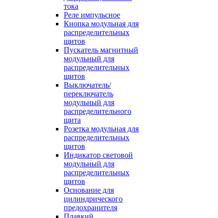
тока
Реле импульсное
Кнопка модульная для
распределительных
щитов
Пускатель магнитный
модульный для
распределительных
щитов
Выключатель/
переключатель
модульный для
распределительного
щита
Розетка модульная для
распределительных
щитов
Индикатор световой
модульный для
распределительных
щитов
Основание для
цилиндрического
предохранителя
Плавкий