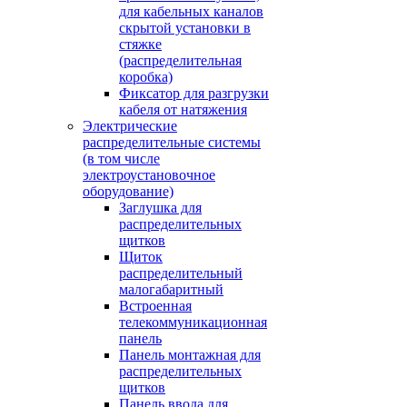
для кабельных каналов
скрытой установки в
стяжке
(распределительная
коробка)
Фиксатор для разгрузки
кабеля от натяжения
Электрические
распределительные системы
(в том числе
электроустановочное
оборудование)
Заглушка для
распределительных
щитков
Щиток
распределительный
малогабаритный
Встроенная
телекоммуникационная
панель
Панель монтажная для
распределительных
щитков
Панель ввода для