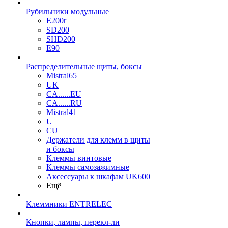
Рубильники модульные
E200r
SD200
SHD200
E90
Распределительные щиты, боксы
Mistral65
UK
CA......EU
CA......RU
Mistral41
U
CU
Держатели для клемм в щиты
и боксы
Клеммы винтовые
Клеммы самозажимные
Аксессуары к шкафам UK600
Ещё
Клеммники ENTRELEC
Кнопки, лампы, перекл-ли