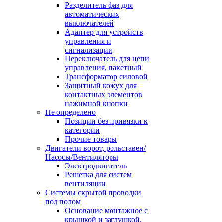
Разделитель фаз для
автоматических
выключателей
Адаптер для устройств
управления и
сигнализации
Переключатель для цепи
управления, пакетный
Трансформатор силовой
Защитный кожух для
контактных элементов
нажимной кнопки
Не определено
Позиции без привязки к
категории
Прочие товары
Двигатели ворот, рольставен/
Насосы/Вентиляторы
Электродвигатель
Решетка для систем
вентиляции
Системы скрытой проводки
под полом
Основание монтажное с
крышкой и заглушкой,