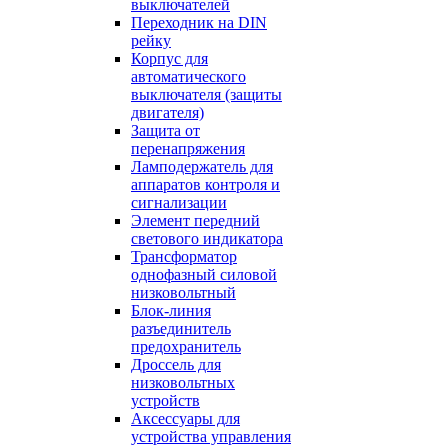
выключателей
Переходник на DIN
рейку
Корпус для
автоматического
выключателя (защиты
двигателя)
Защита от
перенапряжения
Ламподержатель для
аппаратов контроля и
сигнализации
Элемент передний
светового индикатора
Трансформатор
однофазный силовой
низковольтный
Блок-линия
разъединитель
предохранитель
Дроссель для
низковольтных
устройств
Аксессуары для
устройства управления