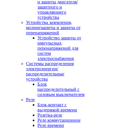
и защиты двигателя/
защитного и
управляющего
устройства
Устройства заземления,
молниезащиты и защиты от
перенапряжений
Устройство защиты от
импульсных
перенапряжений для
систем
электроснабжения
Системы распределения
электроэнергии/
распределительные
устройства
Блок
распределительный с
силовым выключателем
Реле
Блок-контакт с
выдержкой времени
Розетка-реле
Реле коммутационное
Реле времени