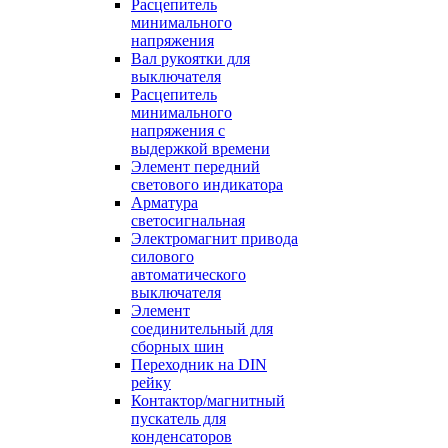
Расцепитель
минимального
напряжения
Вал рукоятки для
выключателя
Расцепитель
минимального
напряжения с
выдержкой времени
Элемент передний
светового индикатора
Арматура
светосигнальная
Электромагнит привода
силового
автоматического
выключателя
Элемент
соединительный для
сборных шин
Переходник на DIN
рейку
Контактор/магнитный
пускатель для
конденсаторов