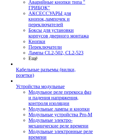
Аварийные кнопки типа "
ГРИБОК"
АКСЕССУАРЫ для
кнопок,лампочек и
переключателей
Боксы для установки
корпусов дверного монтажа
Кнопки
Переключатели
Лампы CL2-502, CL2-523
Ещё
Кабельные разъемы (вилки,
розетки)
Устройства модульные
Модульное реле перекоса фаз
и падения напряжения,
контроля изоляции
Модульные лампы и кнопки
Модульные устройства Pro-M
Модульные электро-
механические реле времени
Модульные электронные реле
времени