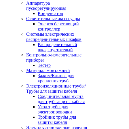
Аппаратура
пускорегулирующая
Конденсатор
Осветительные аксессуары
Энергосберегающий
контроллер
Системы электрических
распределительных шкафов
Распределительный
шкаф пустотелый
Контрольно-измерительные
приборы
Тестер
Материал монтажный
Зажим/Клипса для
крепления труб
Электроизоляционные трубы/
Трубы для защиты кабеля
Соединительная муфта
для труб защиты кабеля
Угол трубы для
электропроводки
Тройник трубы для
защиты кабеля
Электроустановочные изделия