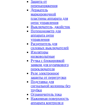
Защита от
перенапряжения
Держатель
маркировочной
пластины аппарата для
цепи управления
Выключатель, джойстик
Потенциометр для
аппарата цепи
управления
Расцепитель для
силовых выключателей
Изоляторы
низковольтные
Ручка с блокировкой
замком для кулачкового
переключателя
Реле электронное
защиты от перегрузки
Подставка для
сигнальной колонны без
трубки
Ограничитель тока
Нажимная поверхность
аппарата контроля и