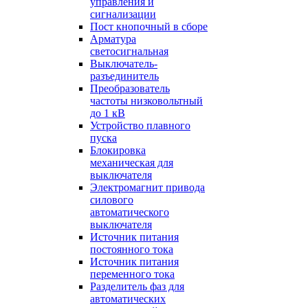
управления и
сигнализации
Пост кнопочный в сборе
Арматура
светосигнальная
Выключатель-
разъединитель
Преобразователь
частоты низковольтный
до 1 кВ
Устройство плавного
пуска
Блокировка
механическая для
выключателя
Электромагнит привода
силового
автоматического
выключателя
Источник питания
постоянного тока
Источник питания
переменного тока
Разделитель фаз для
автоматических