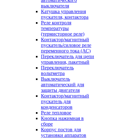
автоматического
выключателя
Катушка управления
пускателя, контактора
Реле контроля
температуры
(термисторное реле)
Контактор/магнитный
пускатель/силовое реле
переменного тока (АС)
Переключатель для цепи
управления, пакетный
Переключатель
вольтметра
Выключатель
автоматический для
защиты двигателя
Контактор/магнитный
пускатель для
конденсаторов
Реле тепловое
Кнопка нажимная в
сборе
Корпус постов для
установки аппаратов