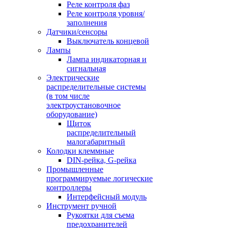
Реле контроля фаз
Реле контроля уровня/
заполнения
Датчики/сенсоры
Выключатель концевой
Лампы
Лампа индикаторная и
сигнальная
Электрические
распределительные системы
(в том числе
электроустановочное
оборудование)
Щиток
распределительный
малогабаритный
Колодки клеммные
DIN-рейка, G-рейка
Промышленные
программируемые логические
контроллеры
Интерфейсный модуль
Инструмент ручной
Рукоятки для съема
предохранителей