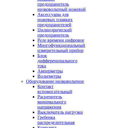
предохранитель
низковольтный ножевой
Аксессуары для
ножевых плавких
предохранителей
Цилиндрический
предохранитель
Реле времени цифровое
Многофункциональный
измерительный прибор
Блок
дифференциального
тока
Амперметры
Вольтметры
Оборудование низковольтное
Контакт
вспомогательный
Расцепитель
минимального
напряжения
Выключатель нагрузки
Гребенка
распределительная
Комплект