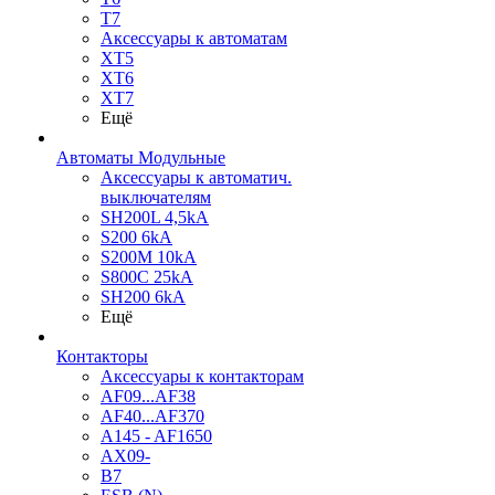
T7
Аксессуары к автоматам
XT5
XT6
XT7
Ещё
Автоматы Модульные
Аксессуары к автоматич.
выключателям
SH200L 4,5kA
S200 6kA
S200M 10kA
S800C 25kA
SH200 6kA
Ещё
Контакторы
Аксессуары к контакторам
AF09...AF38
AF40...AF370
A145 - AF1650
AX09-
B7