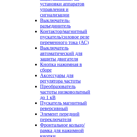
установки аппаратов
управления и
сигнализации
Выключатель-
разъединитель
Контактор/магнитный
пускатель/силовое реле
переменного тока (АС)
Выключатель
автоматический для
защиты двигателя
Кнопка нажимная в
сборе
Аксессуары для
регулятора частоты
Преобразователь
частоты низковольтный
до 1 кВ
Пускатель магнитный
реверсивный
Элемент передний
переключателя
Фронтальное кольцо/
рамка для нажимной
кнопки