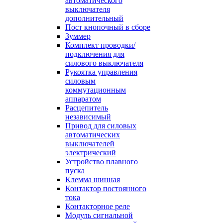
автоматического
выключателя
дополнительный
Пост кнопочный в сборе
Зуммер
Комплект проводки/
подключения для
силового выключателя
Рукоятка управления
силовым
коммутационным
аппаратом
Расцепитель
независимый
Привод для силовых
автоматических
выключателей
электрический
Устройство плавного
пуска
Клемма шинная
Контактор постоянного
тока
Контакторное реле
Модуль сигнальной