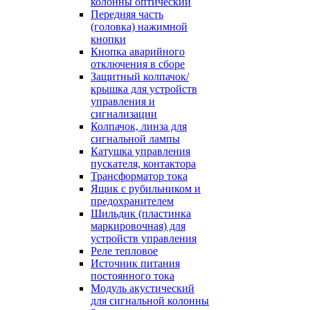
колонны оптический
Передняя часть
(головка) нажимной
кнопки
Кнопка аварийного
отключения в сборе
Защитный колпачок/
крышка для устройств
управления и
сигнализации
Колпачок, линза для
сигнальной лампы
Катушка управления
пускателя, контактора
Трансформатор тока
Ящик с рубильником и
предохранителем
Шильдик (пластинка
маркировочная) для
устройств управления
Реле тепловое
Источник питания
постоянного тока
Модуль акустический
для сигнальной колонны