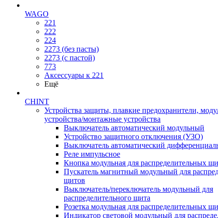
WAGO
221
222
224
2273 (без пасты)
2273 (с пастой)
773
Аксессуары к 221
Ещё
CHINT
Устройства защиты, плавкие предохранители, мод
устройства/монтажные устройства
Выключатель автоматический модульный
Устройство защитного отключения (УЗО)
Выключатель автоматический дифференциаль
Реле импульсное
Кнопка модульная для распределительных щ
Пускатель магнитный модульный для распре
щитов
Выключатель/переключатель модульный для
распределительного щита
Розетка модульная для распределительных щ
Индикатор световой модульный для распред