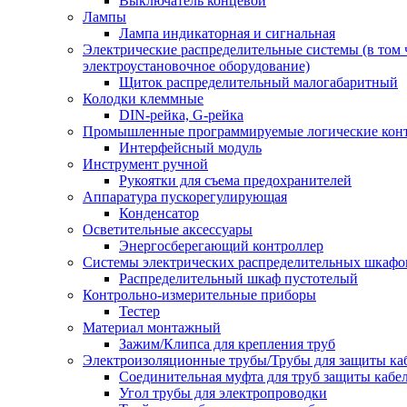
Выключатель концевой
Лампы
Лампа индикаторная и сигнальная
Электрические распределительные системы (в том 
электроустановочное оборудование)
Щиток распределительный малогабаритный
Колодки клеммные
DIN-рейка, G-рейка
Промышленные программируемые логические кон
Интерфейсный модуль
Инструмент ручной
Рукоятки для съема предохранителей
Аппаратура пускорегулирующая
Конденсатор
Осветительные аксессуары
Энергосберегающий контроллер
Системы электрических распределительных шкафо
Распределительный шкаф пустотелый
Контрольно-измерительные приборы
Тестер
Материал монтажный
Зажим/Клипса для крепления труб
Электроизоляционные трубы/Трубы для защиты ка
Соединительная муфта для труб защиты кабе
Угол трубы для электропроводки