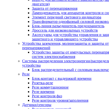
двигателя)
Защита от перенапряжения
Ламподержатель для аппаратов контроля и с
Элемент передний светового индикатора
Трансформатор однофазный силовой низков
Блок-линия разъединитель предохранитель
Дроссель для низковольтных устройств
Аксессуары для устройства управления и защ
защитного и управляющего устройства
Устройства заземления, молниезащиты и защиты от
перенапряжений
Устройство защиты от импульсных перенапр
систем электроснабжения
Системы распределения электроэнергии/распредел
устройства
Блок распределительный с силовым выключа
Реле
Блок-контакт с выдержкой времени
Розетка-реле
Реле коммутационное
Реле времени
Реле контроля фаз
Реле контроля уровня/заполнения
Датчики/сенсоры