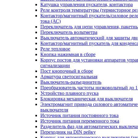
Катушка управления пускателя, контактора
Реле контроля температуры (термисторное ре
Контактор/магнитный пускатель/силовое рел
тока (АС)
Переключатель для цепи управления, пакетн
Переключатель вольтметра
Выключатель автоматический для защиты дви
Контактор/магнитный пускатель для конденс
Реле тепловое
Кнопка нажимная в сборе
Корпус постов для установки аппаратов упра
сигнализации
Пост кнопочный в сборе
Арматура светосигнальная
Выключатель-разъединитель
Преобразователь частоты низковольтный до 1
Устройство плавного пуска
Блокировка механическая для выключателя
Электромагнит привода силового автоматиче
выключателя
Источник питания постоянного тока
Источник питания переменного тока
Разделитель фаз для автоматических выключа
Переходник на DIN рейку
Корпус для автоматического выключателя (з