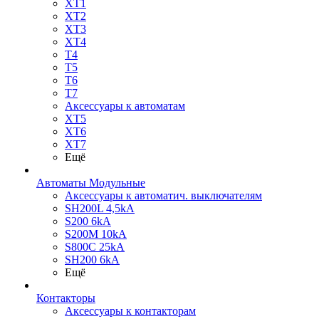
XT1
XT2
XT3
XT4
T4
T5
T6
T7
Аксессуары к автоматам
XT5
XT6
XT7
Ещё
Автоматы Модульные
Аксессуары к автоматич. выключателям
SH200L 4,5kA
S200 6kA
S200M 10kA
S800C 25kA
SH200 6kA
Ещё
Контакторы
Аксессуары к контакторам