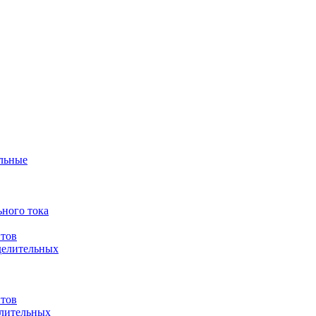
ульные
ного тока
итов
делительных
итов
елительных