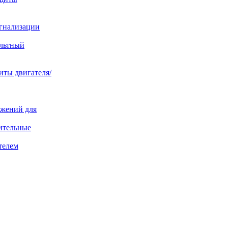
игнализации
ольтный
иты двигателя/
яжений для
ительные
телем