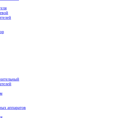
теля
евой
ителей
ор
лнительный
ателей
им
ных аппаратов
ля