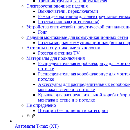
Тройник трубы для защиты кабеля
Электроустановочные изделия
Выключатели, переключатели
Рамка декоративная для электроустановочных
Розетка силовая (штепсельная)
Устройства оптической и акустической сигнализац
Гонг
Изделия монтажные для коммуникационных сетей
Розетка медная коммуникационная (витая пар
Антенны и спутниковые технологии
Розетка антенная TV
Материалы для подключения
Распределительная коробка/корпус для монтаж
потолке
Распределительная коробка/корпус для монтаж
потолке
Аксессуары для распределительных коробок/
монтажа в стене и в потолке
Крышка для распределительной коробки/корп
монтажа в стене и в потолке
Не определено
Позиции без привязки к категории
Ещё
Автоматы T-max (XT)