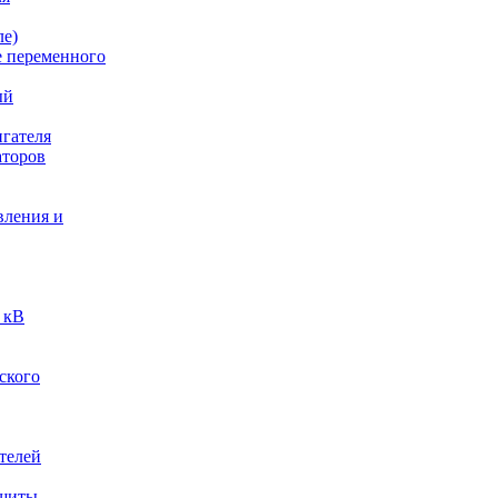
ле)
е переменного
ый
гателя
аторов
вления и
 кВ
ского
телей
ащиты