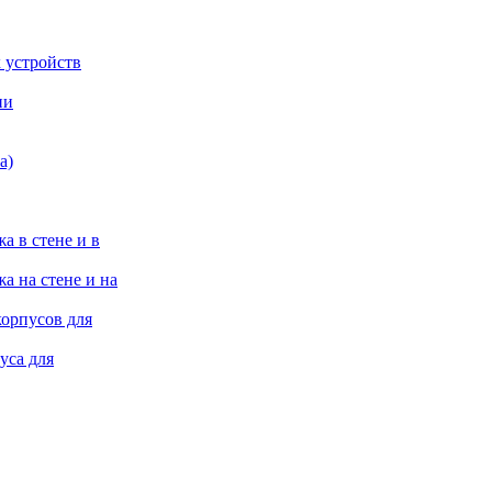
 устройств
ии
а)
а в стене и в
а на стене и на
корпусов для
уса для