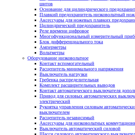
щитов
Основание для цилиндрического предохрани
Плавкий предохранитель низковольтный нож
Аксессуары для ножевых плавких предохран
Цилиндрический предохранитель
Реле времени цифровое
Многофункциональный измерительный приб
Блок дифференциального тока
Амперметры
Вольтметры
Оборудование низковольтное
Контакт вспомогательный
Расцепитель минимального напряжения
Выключатель нагрузки
Гребенка распределительная
Комплект расширительных выводов
Контакт автоматического выключателя допо
Привод для силовых автоматических выключ
электрический
Рукоятка управления силовым автоматическ
выключателем
Расцепитель независимый
Аксессуары для низковольтных коммутацион
Выключатель автоматический силовой
Шасси силового автоматического выключате