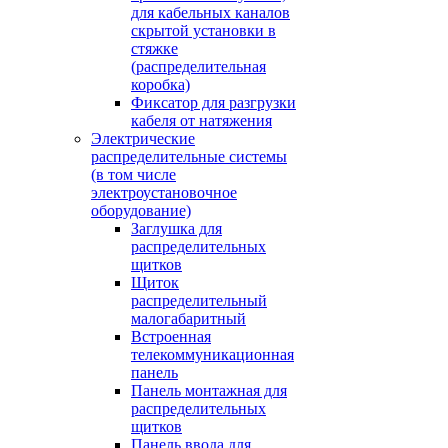
для кабельных каналов
скрытой установки в
стяжке
(распределительная
коробка)
Фиксатор для разгрузки
кабеля от натяжения
Электрические
распределительные системы
(в том числе
электроустановочное
оборудование)
Заглушка для
распределительных
щитков
Щиток
распределительный
малогабаритный
Встроенная
телекоммуникационная
панель
Панель монтажная для
распределительных
щитков
Панель ввода для