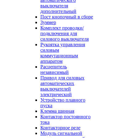
автоматического
выключателя
дополнительный
Пост кнопочный в сборе
Зуммер
Комплект проводки/
подключения для
силового выключателя
Рукоятка управления
силовым
коммутационным
аппаратом
Расцепитель
независимый
Привод для силовых
автоматических
выключателей
электрический
Устройство плавного
пуска
Клемма шинная
Контактор постоянного
тока
Контакторное реле
Модуль сигнальной