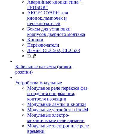
Аварийные кнопки типа "
ГРИБОК"
АКСЕССУАРЫ для
кнопок,лампочек и
переключателей
Боксы для установки
корпусов дверного монтажа
Кнопки
Переключатели
Лампы CL2-502, CL2-523
Ещё
Кабельные разъемы (вилки,
розетки)
Устройства модульные
Модульное реле перекоса фаз
и падения напряжения,
контроля изоляции
Модульные лампы и кнопки
Модульные устройства Pro-M
Модульные электро-
механические реле времени
Модульные электронные реле
времени