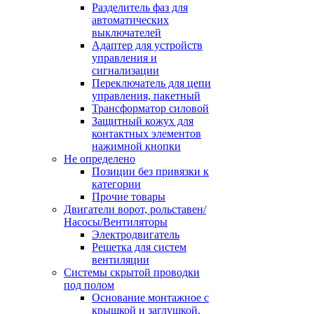
Разделитель фаз для
автоматических
выключателей
Адаптер для устройств
управления и
сигнализации
Переключатель для цепи
управления, пакетный
Трансформатор силовой
Защитный кожух для
контактных элементов
нажимной кнопки
Не определено
Позиции без привязки к
категории
Прочие товары
Двигатели ворот, рольставен/
Насосы/Вентиляторы
Электродвигатель
Решетка для систем
вентиляции
Системы скрытой проводки
под полом
Основание монтажное с
крышкой и заглушкой,