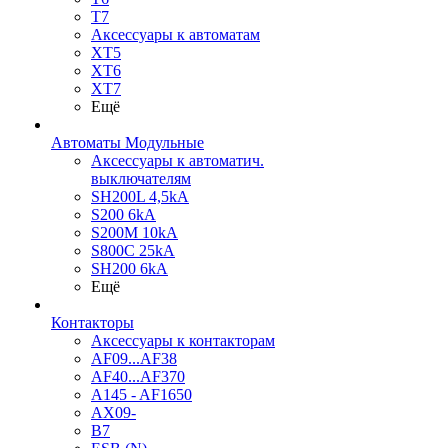
T7
Аксессуары к автоматам
XT5
XT6
XT7
Ещё
Автоматы Модульные
Аксессуары к автоматич.
выключателям
SH200L 4,5kA
S200 6kA
S200M 10kA
S800C 25kA
SH200 6kA
Ещё
Контакторы
Аксессуары к контакторам
AF09...AF38
AF40...AF370
A145 - AF1650
AX09-
B7