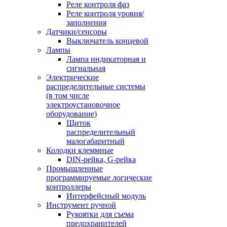
Реле контроля фаз
Реле контроля уровня/
заполнения
Датчики/сенсоры
Выключатель концевой
Лампы
Лампа индикаторная и
сигнальная
Электрические
распределительные системы
(в том числе
электроустановочное
оборудование)
Щиток
распределительный
малогабаритный
Колодки клеммные
DIN-рейка, G-рейка
Промышленные
программируемые логические
контроллеры
Интерфейсный модуль
Инструмент ручной
Рукоятки для съема
предохранителей