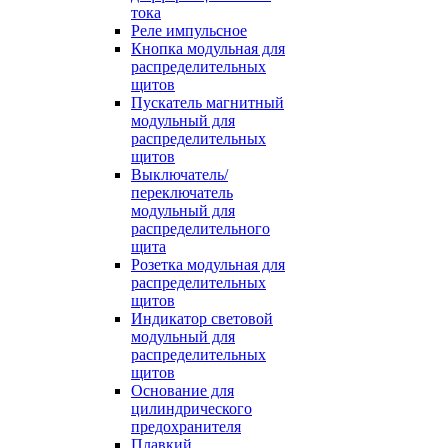
тока
Реле импульсное
Кнопка модульная для
распределительных
щитов
Пускатель магнитный
модульный для
распределительных
щитов
Выключатель/
переключатель
модульный для
распределительного
щита
Розетка модульная для
распределительных
щитов
Индикатор световой
модульный для
распределительных
щитов
Основание для
цилиндрического
предохранителя
Плавкий