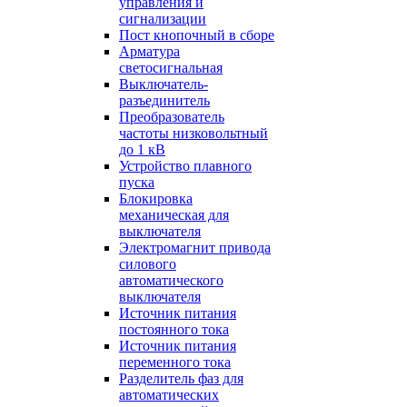
управления и
сигнализации
Пост кнопочный в сборе
Арматура
светосигнальная
Выключатель-
разъединитель
Преобразователь
частоты низковольтный
до 1 кВ
Устройство плавного
пуска
Блокировка
механическая для
выключателя
Электромагнит привода
силового
автоматического
выключателя
Источник питания
постоянного тока
Источник питания
переменного тока
Разделитель фаз для
автоматических