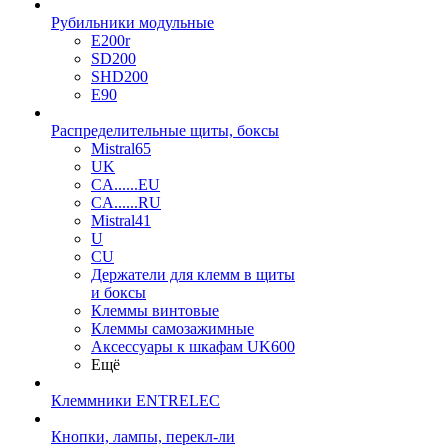
Рубильники модульные
E200r
SD200
SHD200
E90
Распределительные щиты, боксы
Mistral65
UK
CA......EU
CA......RU
Mistral41
U
CU
Держатели для клемм в щиты
и боксы
Клеммы винтовые
Клеммы самозажимные
Аксессуары к шкафам UK600
Ещё
Клеммники ENTRELEC
Кнопки, лампы, перекл-ли