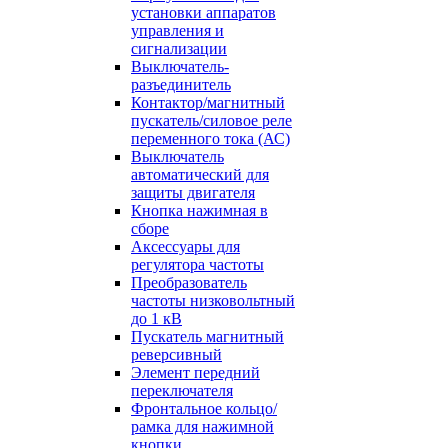
установки аппаратов
управления и
сигнализации
Выключатель-
разъединитель
Контактор/магнитный
пускатель/силовое реле
переменного тока (АС)
Выключатель
автоматический для
защиты двигателя
Кнопка нажимная в
сборе
Аксессуары для
регулятора частоты
Преобразователь
частоты низковольтный
до 1 кВ
Пускатель магнитный
реверсивный
Элемент передний
переключателя
Фронтальное кольцо/
рамка для нажимной
кнопки