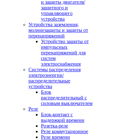
и защиты двигателя/
защитного и
управляющего
устройства
Устройства заземления,
молниезащиты и защиты от
перенапряжений
Устройство защиты от
импульсных
перенапряжений для
систем
электроснабжения
Системы распределения
электроэнергии/
распределительные
устройства
Блок
распределительный с
силовым выключателем
Реле
Блок-контакт с
выдержкой времени
Розетка-реле
Реле коммутационное
Реле времени