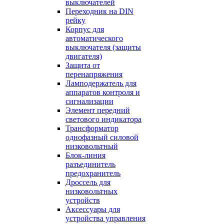
выключателей
Переходник на DIN
рейку
Корпус для
автоматического
выключателя (защиты
двигателя)
Защита от
перенапряжения
Ламподержатель для
аппаратов контроля и
сигнализации
Элемент передний
светового индикатора
Трансформатор
однофазный силовой
низковольтный
Блок-линия
разъединитель
предохранитель
Дроссель для
низковольтных
устройств
Аксессуары для
устройства управления