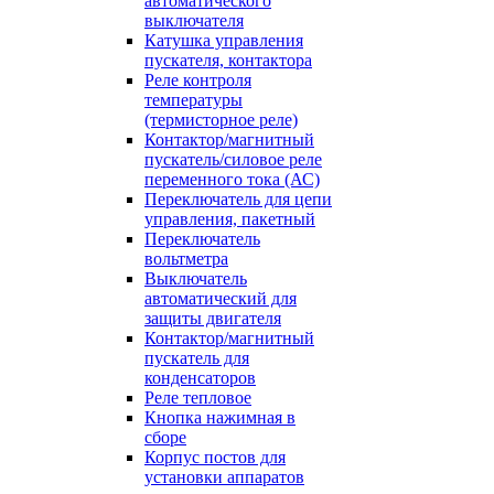
автоматического
выключателя
Катушка управления
пускателя, контактора
Реле контроля
температуры
(термисторное реле)
Контактор/магнитный
пускатель/силовое реле
переменного тока (АС)
Переключатель для цепи
управления, пакетный
Переключатель
вольтметра
Выключатель
автоматический для
защиты двигателя
Контактор/магнитный
пускатель для
конденсаторов
Реле тепловое
Кнопка нажимная в
сборе
Корпус постов для
установки аппаратов