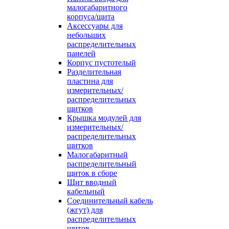
малогабаритного
корпуса/щита
Аксессуары для
небольших
распределительных
панелей
Корпус пустотелый
Разделительная
пластина для
измерительных/
распределительных
щитков
Крышка модулей для
измерительных/
распределительных
щитков
Малогабаритный
распределительный
щиток в сборе
Щит вводный
кабельный
Соединительный кабель
(жгут) для
распределительных
щитов