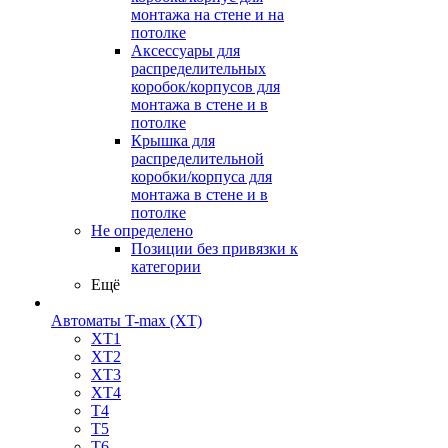
монтажа на стене и на
потолке
Аксессуары для
распределительных
коробок/корпусов для
монтажа в стене и в
потолке
Крышка для
распределительной
коробки/корпуса для
монтажа в стене и в
потолке
Не определено
Позиции без привязки к
категории
Ещё
Автоматы T-max (XT)
XT1
XT2
XT3
XT4
T4
T5
T6