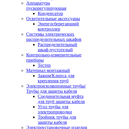
Аппаратура
пускорегулирующая
Конденсатор
Осветительные аксессуары
Энергосберегающий
контроллер
Системы электрических
распределительных шкафов
Распределительный
шкаф пустотелый
Контрольно-измерительные
приборы
Тестер
Материал монтажный
Зажим/Клипса для
крепления труб
Электроизоляционные трубы/
Трубы для защиты кабеля
Соединительная муфта
для труб защиты кабеля
Угол трубы для
электропроводки
Тройник трубы для
защиты кабеля
Электроустановочные изделия