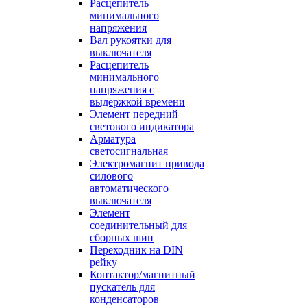
Расцепитель
минимального
напряжения
Вал рукоятки для
выключателя
Расцепитель
минимального
напряжения с
выдержкой времени
Элемент передний
светового индикатора
Арматура
светосигнальная
Электромагнит привода
силового
автоматического
выключателя
Элемент
соединительный для
сборных шин
Переходник на DIN
рейку
Контактор/магнитный
пускатель для
конденсаторов