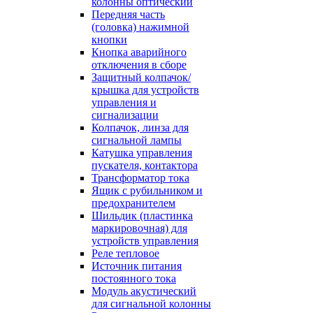
колонны оптический
Передняя часть
(головка) нажимной
кнопки
Кнопка аварийного
отключения в сборе
Защитный колпачок/
крышка для устройств
управления и
сигнализации
Колпачок, линза для
сигнальной лампы
Катушка управления
пускателя, контактора
Трансформатор тока
Ящик с рубильником и
предохранителем
Шильдик (пластинка
маркировочная) для
устройств управления
Реле тепловое
Источник питания
постоянного тока
Модуль акустический
для сигнальной колонны