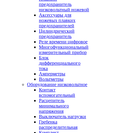
предохранитель
низковольтный ножевой
Аксессуары для
ножевых плавких
предохранителей
Цилиндрический
предохранитель
Реле времени цифровое
Многофункциональный
измерительный прибор
Блок
дифференциального
тока
Амперметры
Вольтметры
Оборудование низковольтное
Контакт
вспомогательный
Расцепитель
минимального
напряжения
Выключатель нагрузки
Гребенка
распределительная
Комплект