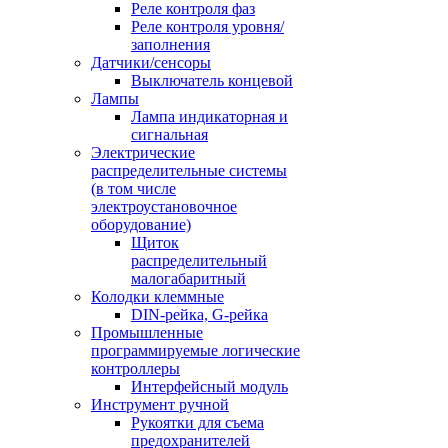
Реле контроля фаз
Реле контроля уровня/
заполнения
Датчики/сенсоры
Выключатель концевой
Лампы
Лампа индикаторная и
сигнальная
Электрические
распределительные системы
(в том числе
электроустановочное
оборудование)
Щиток
распределительный
малогабаритный
Колодки клеммные
DIN-рейка, G-рейка
Промышленные
программируемые логические
контроллеры
Интерфейсный модуль
Инструмент ручной
Рукоятки для съема
предохранителей