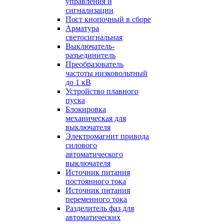
управления и
сигнализации
Пост кнопочный в сборе
Арматура
светосигнальная
Выключатель-
разъединитель
Преобразователь
частоты низковольтный
до 1 кВ
Устройство плавного
пуска
Блокировка
механическая для
выключателя
Электромагнит привода
силового
автоматического
выключателя
Источник питания
постоянного тока
Источник питания
переменного тока
Разделитель фаз для
автоматических