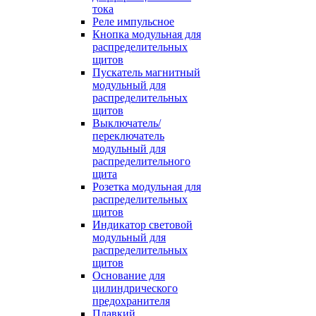
тока
Реле импульсное
Кнопка модульная для
распределительных
щитов
Пускатель магнитный
модульный для
распределительных
щитов
Выключатель/
переключатель
модульный для
распределительного
щита
Розетка модульная для
распределительных
щитов
Индикатор световой
модульный для
распределительных
щитов
Основание для
цилиндрического
предохранителя
Плавкий