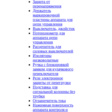
Защита от
перенапряжения
Держатель
маркировочной
пластины аппарата для
цепи управления
Выключатель, джойстик
Потенциометр для
аппарата цепи
управления
Расцепитель для
силовых выключателей
Изоляторы
низковольтные
Ручка с блокировкой
замком для кулачкового
переключателя
Реле электронное
защиты от перегрузки
Подставка для
сигнальной колонны без
трубки
Ограничитель тока
Нажимная поверхность
аппарата контроля и