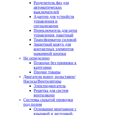
Разделитель фаз для
автоматических
выключателей
Адаптер для устройств
управления и
сигнализации
Переключатель для цепи
управления, пакетный
Трансформатор силовой
Защитный кожух для
контактных элементов
нажимной кнопки
Не определено
Позиции без привязки к
категории
Прочие товары
Двигатели ворот, рольставен/
Насосы/Вентиляторы
Электродвигатель
Решетка для систем
вентиляции
Системы скрытой проводки
под полом
Основание монтажное с
крышкой и заглушкой,