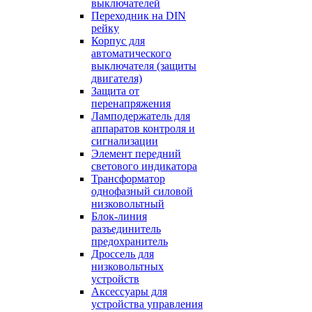
выключателей
Переходник на DIN
рейку
Корпус для
автоматического
выключателя (защиты
двигателя)
Защита от
перенапряжения
Ламподержатель для
аппаратов контроля и
сигнализации
Элемент передний
светового индикатора
Трансформатор
однофазный силовой
низковольтный
Блок-линия
разъединитель
предохранитель
Дроссель для
низковольтных
устройств
Аксессуары для
устройства управления