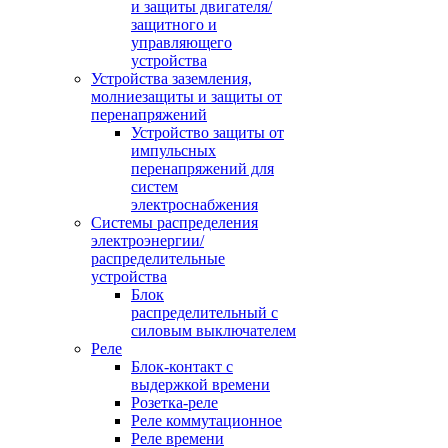
и защиты двигателя/
защитного и
управляющего
устройства
Устройства заземления,
молниезащиты и защиты от
перенапряжений
Устройство защиты от
импульсных
перенапряжений для
систем
электроснабжения
Системы распределения
электроэнергии/
распределительные
устройства
Блок
распределительный с
силовым выключателем
Реле
Блок-контакт с
выдержкой времени
Розетка-реле
Реле коммутационное
Реле времени