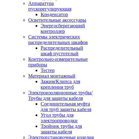
Аппаратура
пускорегулирующая
Конденсатор
Осветительные аксессуары
Энергосберегающий
контроллер
Системы электрических
распределительных шкафов
Распределительный
шкаф пустотелый
Контрольно-измерительные
приборы
Тестер
Материал монтажный
Зажим/Клипса для
крепления труб
Электроизоляционные трубы/
Трубы для защиты кабеля
Соединительная муфта
для труб защиты кабеля
Угол трубы для
электропроводки
Тройник трубы для
защиты кабеля
Электроустановочные изделия