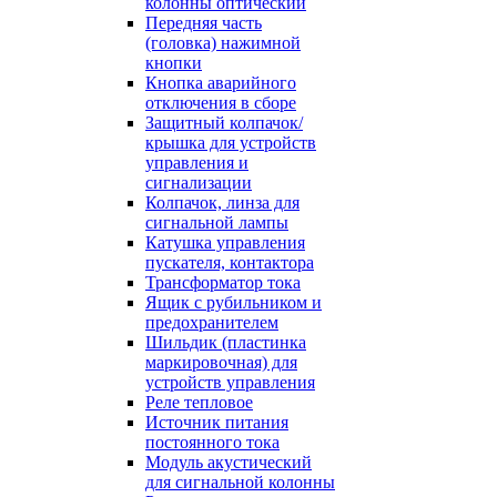
колонны оптический
Передняя часть
(головка) нажимной
кнопки
Кнопка аварийного
отключения в сборе
Защитный колпачок/
крышка для устройств
управления и
сигнализации
Колпачок, линза для
сигнальной лампы
Катушка управления
пускателя, контактора
Трансформатор тока
Ящик с рубильником и
предохранителем
Шильдик (пластинка
маркировочная) для
устройств управления
Реле тепловое
Источник питания
постоянного тока
Модуль акустический
для сигнальной колонны