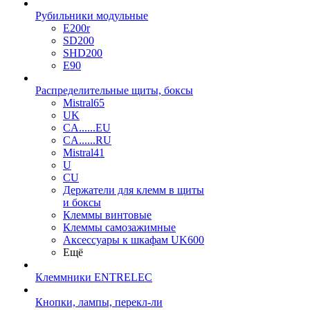
Рубильники модульные
E200r
SD200
SHD200
E90
Распределительные щиты, боксы
Mistral65
UK
CA......EU
CA......RU
Mistral41
U
CU
Держатели для клемм в щиты
и боксы
Клеммы винтовые
Клеммы самозажимные
Аксессуары к шкафам UK600
Ещё
Клеммники ENTRELEC
Кнопки, лампы, перекл-ли