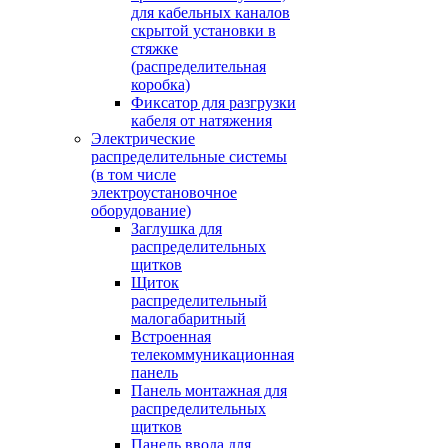
для кабельных каналов
скрытой установки в
стяжке
(распределительная
коробка)
Фиксатор для разгрузки
кабеля от натяжения
Электрические
распределительные системы
(в том числе
электроустановочное
оборудование)
Заглушка для
распределительных
щитков
Щиток
распределительный
малогабаритный
Встроенная
телекоммуникационная
панель
Панель монтажная для
распределительных
щитков
Панель ввода для