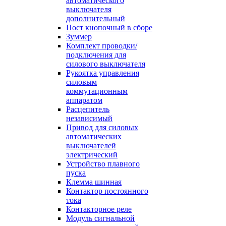
автоматического
выключателя
дополнительный
Пост кнопочный в сборе
Зуммер
Комплект проводки/
подключения для
силового выключателя
Рукоятка управления
силовым
коммутационным
аппаратом
Расцепитель
независимый
Привод для силовых
автоматических
выключателей
электрический
Устройство плавного
пуска
Клемма шинная
Контактор постоянного
тока
Контакторное реле
Модуль сигнальной