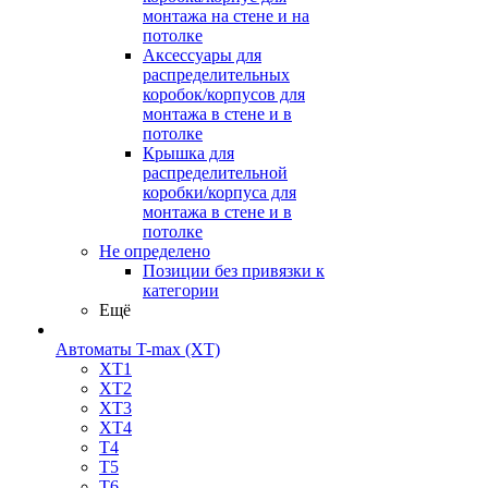
монтажа на стене и на
потолке
Аксессуары для
распределительных
коробок/корпусов для
монтажа в стене и в
потолке
Крышка для
распределительной
коробки/корпуса для
монтажа в стене и в
потолке
Не определено
Позиции без привязки к
категории
Ещё
Автоматы T-max (XT)
XT1
XT2
XT3
XT4
T4
T5
T6