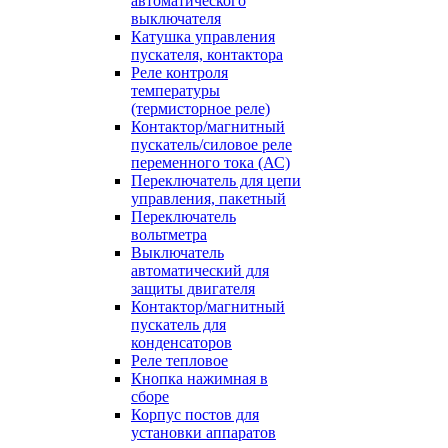
автоматического
выключателя
Катушка управления
пускателя, контактора
Реле контроля
температуры
(термисторное реле)
Контактор/магнитный
пускатель/силовое реле
переменного тока (АС)
Переключатель для цепи
управления, пакетный
Переключатель
вольтметра
Выключатель
автоматический для
защиты двигателя
Контактор/магнитный
пускатель для
конденсаторов
Реле тепловое
Кнопка нажимная в
сборе
Корпус постов для
установки аппаратов