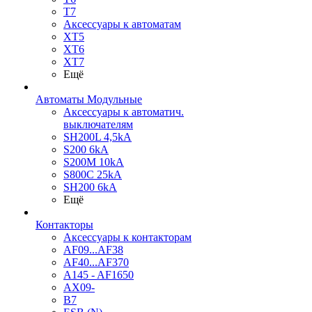
T7
Аксессуары к автоматам
XT5
XT6
XT7
Ещё
Автоматы Модульные
Аксессуары к автоматич.
выключателям
SH200L 4,5kA
S200 6kA
S200M 10kA
S800C 25kA
SH200 6kA
Ещё
Контакторы
Аксессуары к контакторам
AF09...AF38
AF40...AF370
A145 - AF1650
AX09-
B7