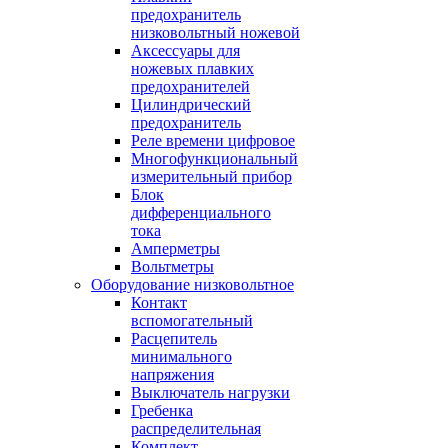
предохранитель
низковольтный ножевой
Аксессуары для
ножевых плавких
предохранителей
Цилиндрический
предохранитель
Реле времени цифровое
Многофункциональный
измерительный прибор
Блок
дифференциального
тока
Амперметры
Вольтметры
Оборудование низковольтное
Контакт
вспомогательный
Расцепитель
минимального
напряжения
Выключатель нагрузки
Гребенка
распределительная
Комплект