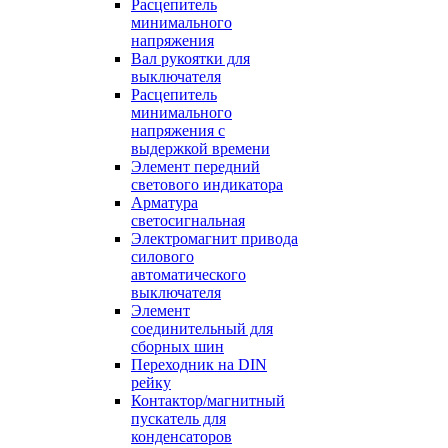
Расцепитель
минимального
напряжения
Вал рукоятки для
выключателя
Расцепитель
минимального
напряжения с
выдержкой времени
Элемент передний
светового индикатора
Арматура
светосигнальная
Электромагнит привода
силового
автоматического
выключателя
Элемент
соединительный для
сборных шин
Переходник на DIN
рейку
Контактор/магнитный
пускатель для
конденсаторов