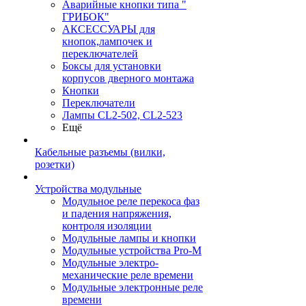
Аварийные кнопки типа "
ГРИБОК"
АКСЕССУАРЫ для
кнопок,лампочек и
переключателей
Боксы для установки
корпусов дверного монтажа
Кнопки
Переключатели
Лампы CL2-502, CL2-523
Ещё
Кабельные разъемы (вилки,
розетки)
Устройства модульные
Модульное реле перекоса фаз
и падения напряжения,
контроля изоляции
Модульные лампы и кнопки
Модульные устройства Pro-M
Модульные электро-
механические реле времени
Модульные электронные реле
времени