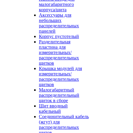
малогабаритного
корпуса/щита
Аксессуары для
небольших
распределительных
панелей
Корпус пустотелый
Разделительная
пластина для
измерительных/
распределительных
щитков
Крышка модулей для
измерительных/
распределительных
щитков
Малогабаритный
распределительный
щиток в сборе
Щит вводный
кабельный
Соединительный кабель
(жгут) для
распределительных
щитов