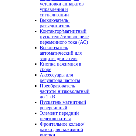
установки аппаратов
управления и
сигнализации
Выключатель-
разъединитель
Контактор/магнитный
пускатель/силовое реле
переменного тока (АС)
Выключатель
автоматический для
защиты двигателя
Кнопка нажимная в
сборе
Аксессуары для
регулятора частоты
Преобразователь
частоты низковольтный
до 1 кВ
Пускатель магнитный
реверсивный
Элемент передний
переключателя
Фронтальное кольцо/
рамка для нажимной
кнопки