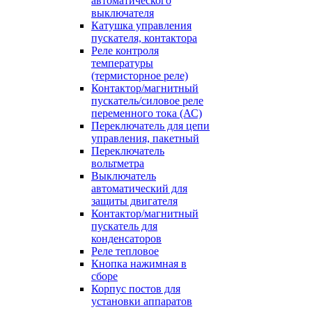
автоматического
выключателя
Катушка управления
пускателя, контактора
Реле контроля
температуры
(термисторное реле)
Контактор/магнитный
пускатель/силовое реле
переменного тока (АС)
Переключатель для цепи
управления, пакетный
Переключатель
вольтметра
Выключатель
автоматический для
защиты двигателя
Контактор/магнитный
пускатель для
конденсаторов
Реле тепловое
Кнопка нажимная в
сборе
Корпус постов для
установки аппаратов