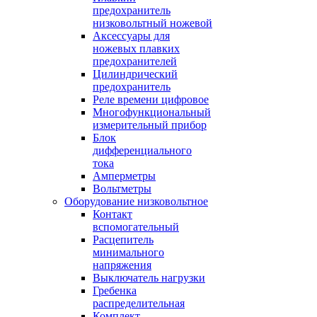
предохранитель
низковольтный ножевой
Аксессуары для
ножевых плавких
предохранителей
Цилиндрический
предохранитель
Реле времени цифровое
Многофункциональный
измерительный прибор
Блок
дифференциального
тока
Амперметры
Вольтметры
Оборудование низковольтное
Контакт
вспомогательный
Расцепитель
минимального
напряжения
Выключатель нагрузки
Гребенка
распределительная
Комплект