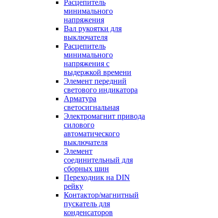
Расцепитель
минимального
напряжения
Вал рукоятки для
выключателя
Расцепитель
минимального
напряжения с
выдержкой времени
Элемент передний
светового индикатора
Арматура
светосигнальная
Электромагнит привода
силового
автоматического
выключателя
Элемент
соединительный для
сборных шин
Переходник на DIN
рейку
Контактор/магнитный
пускатель для
конденсаторов