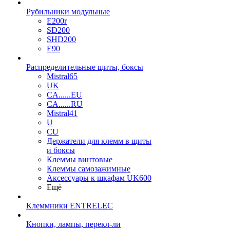
Рубильники модульные
E200r
SD200
SHD200
E90
Распределительные щиты, боксы
Mistral65
UK
CA......EU
CA......RU
Mistral41
U
CU
Держатели для клемм в щиты
и боксы
Клеммы винтовые
Клеммы самозажимные
Аксессуары к шкафам UK600
Ещё
Клеммники ENTRELEC
Кнопки, лампы, перекл-ли