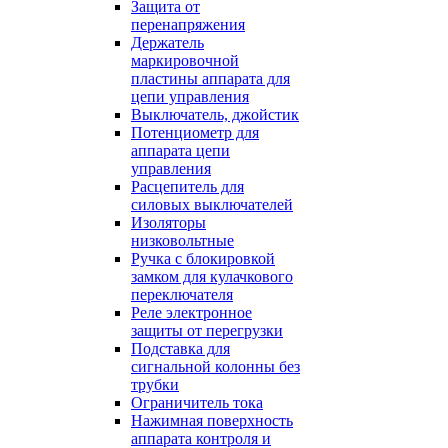
Защита от
перенапряжения
Держатель
маркировочной
пластины аппарата для
цепи управления
Выключатель, джойстик
Потенциометр для
аппарата цепи
управления
Расцепитель для
силовых выключателей
Изоляторы
низковольтные
Ручка с блокировкой
замком для кулачкового
переключателя
Реле электронное
защиты от перегрузки
Подставка для
сигнальной колонны без
трубки
Ограничитель тока
Нажимная поверхность
аппарата контроля и