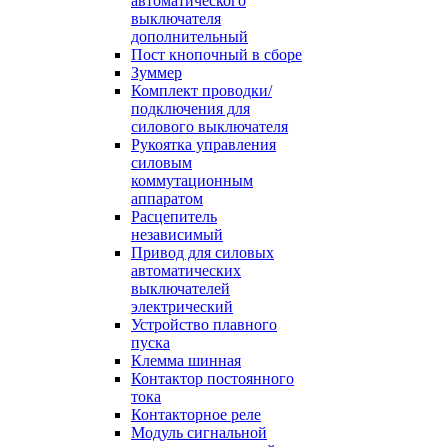
автоматического
выключателя
дополнительный
Пост кнопочный в сборе
Зуммер
Комплект проводки/
подключения для
силового выключателя
Рукоятка управления
силовым
коммутационным
аппаратом
Расцепитель
независимый
Привод для силовых
автоматических
выключателей
электрический
Устройство плавного
пуска
Клемма шинная
Контактор постоянного
тока
Контакторное реле
Модуль сигнальной