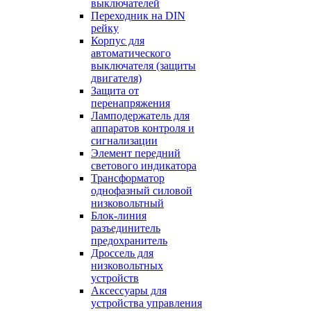
выключателей
Переходник на DIN
рейку
Корпус для
автоматического
выключателя (защиты
двигателя)
Защита от
перенапряжения
Ламподержатель для
аппаратов контроля и
сигнализации
Элемент передний
светового индикатора
Трансформатор
однофазный силовой
низковольтный
Блок-линия
разъединитель
предохранитель
Дроссель для
низковольтных
устройств
Аксессуары для
устройства управления