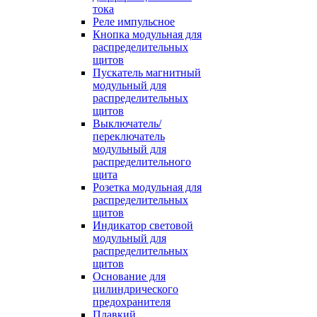
тока
Реле импульсное
Кнопка модульная для
распределительных
щитов
Пускатель магнитный
модульный для
распределительных
щитов
Выключатель/
переключатель
модульный для
распределительного
щита
Розетка модульная для
распределительных
щитов
Индикатор световой
модульный для
распределительных
щитов
Основание для
цилиндрического
предохранителя
Плавкий