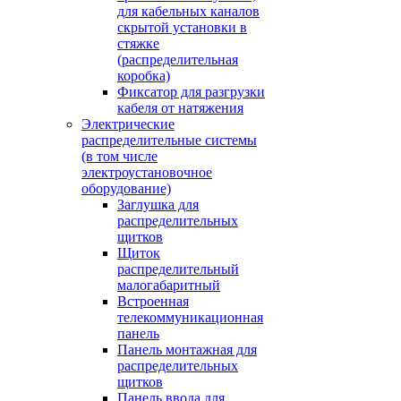
для кабельных каналов
скрытой установки в
стяжке
(распределительная
коробка)
Фиксатор для разгрузки
кабеля от натяжения
Электрические
распределительные системы
(в том числе
электроустановочное
оборудование)
Заглушка для
распределительных
щитков
Щиток
распределительный
малогабаритный
Встроенная
телекоммуникационная
панель
Панель монтажная для
распределительных
щитков
Панель ввода для