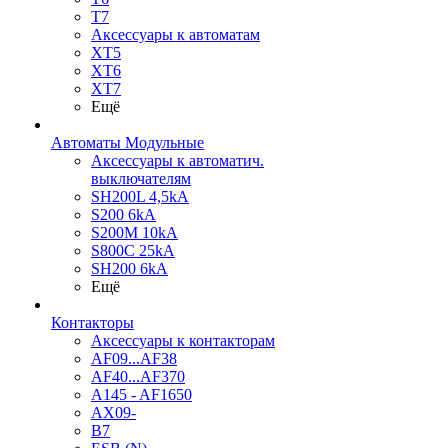
T7
Аксессуары к автоматам
XT5
XT6
XT7
Ещё
Автоматы Модульные
Аксессуары к автоматич.
выключателям
SH200L 4,5kA
S200 6kA
S200M 10kA
S800C 25kA
SH200 6kA
Ещё
Контакторы
Аксессуары к контакторам
AF09...AF38
AF40...AF370
A145 - AF1650
AX09-
B7