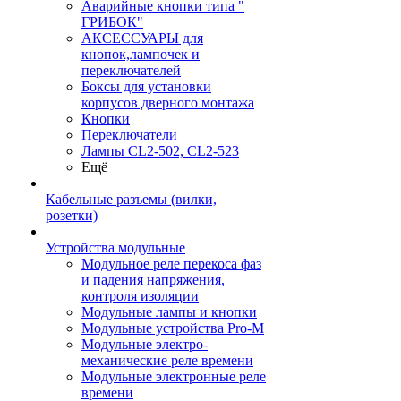
Аварийные кнопки типа "
ГРИБОК"
АКСЕССУАРЫ для
кнопок,лампочек и
переключателей
Боксы для установки
корпусов дверного монтажа
Кнопки
Переключатели
Лампы CL2-502, CL2-523
Ещё
Кабельные разъемы (вилки,
розетки)
Устройства модульные
Модульное реле перекоса фаз
и падения напряжения,
контроля изоляции
Модульные лампы и кнопки
Модульные устройства Pro-M
Модульные электро-
механические реле времени
Модульные электронные реле
времени