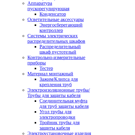
Аппаратура
пускорегулирующая
Конденсатор
Осветительные аксессуары
Энергосберегающий
контроллер
Системы электрических
распределительных шкафов
Распределительный
шкаф пустотелый
Контрольно-измерительные
приборы
Тестер
Материал монтажный
Зажим/Клипса для
крепления труб
Электроизоляционные трубы/
Трубы для защиты кабеля
Соединительная муфта
для труб защиты кабеля
Угол трубы для
электропроводки
Тройник трубы для
защиты кабеля
Электроустановочные изделия