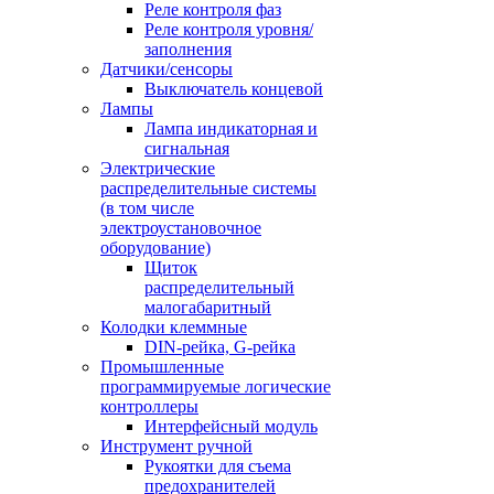
Реле контроля фаз
Реле контроля уровня/
заполнения
Датчики/сенсоры
Выключатель концевой
Лампы
Лампа индикаторная и
сигнальная
Электрические
распределительные системы
(в том числе
электроустановочное
оборудование)
Щиток
распределительный
малогабаритный
Колодки клеммные
DIN-рейка, G-рейка
Промышленные
программируемые логические
контроллеры
Интерфейсный модуль
Инструмент ручной
Рукоятки для съема
предохранителей