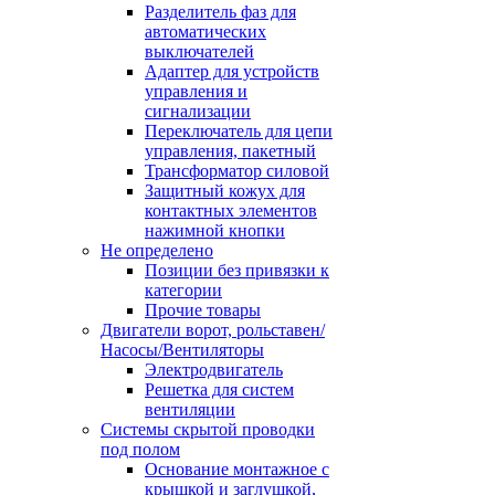
Разделитель фаз для
автоматических
выключателей
Адаптер для устройств
управления и
сигнализации
Переключатель для цепи
управления, пакетный
Трансформатор силовой
Защитный кожух для
контактных элементов
нажимной кнопки
Не определено
Позиции без привязки к
категории
Прочие товары
Двигатели ворот, рольставен/
Насосы/Вентиляторы
Электродвигатель
Решетка для систем
вентиляции
Системы скрытой проводки
под полом
Основание монтажное с
крышкой и заглушкой,