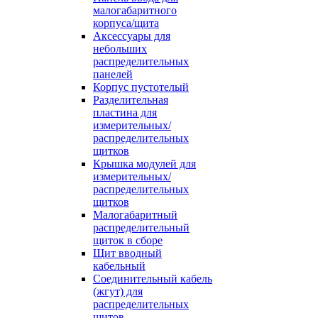
малогабаритного
корпуса/щита
Аксессуары для
небольших
распределительных
панелей
Корпус пустотелый
Разделительная
пластина для
измерительных/
распределительных
щитков
Крышка модулей для
измерительных/
распределительных
щитков
Малогабаритный
распределительный
щиток в сборе
Щит вводный
кабельный
Соединительный кабель
(жгут) для
распределительных
щитов