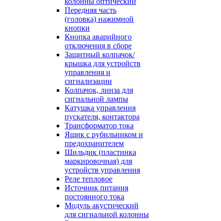
колонны оптический
Передняя часть
(головка) нажимной
кнопки
Кнопка аварийного
отключения в сборе
Защитный колпачок/
крышка для устройств
управления и
сигнализации
Колпачок, линза для
сигнальной лампы
Катушка управления
пускателя, контактора
Трансформатор тока
Ящик с рубильником и
предохранителем
Шильдик (пластинка
маркировочная) для
устройств управления
Реле тепловое
Источник питания
постоянного тока
Модуль акустический
для сигнальной колонны