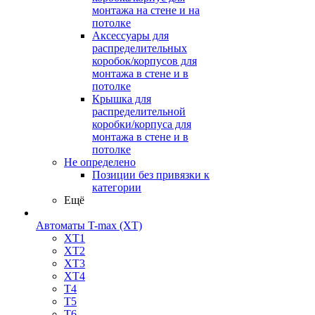
монтажа на стене и на
потолке
Аксессуары для
распределительных
коробок/корпусов для
монтажа в стене и в
потолке
Крышка для
распределительной
коробки/корпуса для
монтажа в стене и в
потолке
Не определено
Позиции без привязки к
категории
Ещё
Автоматы T-max (XT)
XT1
XT2
XT3
XT4
T4
T5
T6