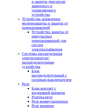
и защиты двигателя/
защитного и
управляющего
устройства
Устройства заземления,
молниезащиты и защиты от
перенапряжений
Устройство защиты от
импульсных
перенапряжений для
систем
электроснабжения
Системы распределения
электроэнергии/
распределительные
устройства
Блок
распределительный с
силовым выключателем
Реле
Блок-контакт с
выдержкой времени
Розетка-реле
Реле коммутационное
Реле времени