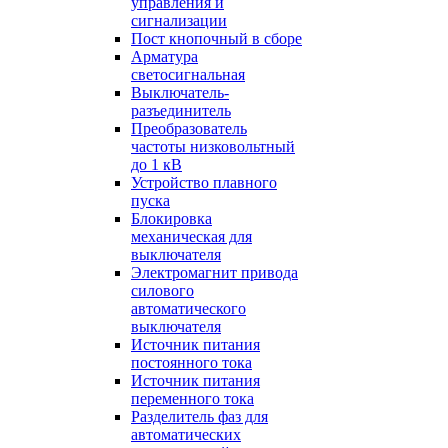
управления и
сигнализации
Пост кнопочный в сборе
Арматура
светосигнальная
Выключатель-
разъединитель
Преобразователь
частоты низковольтный
до 1 кВ
Устройство плавного
пуска
Блокировка
механическая для
выключателя
Электромагнит привода
силового
автоматического
выключателя
Источник питания
постоянного тока
Источник питания
переменного тока
Разделитель фаз для
автоматических