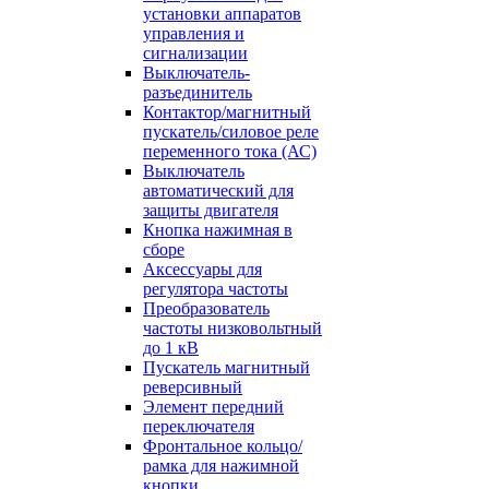
установки аппаратов
управления и
сигнализации
Выключатель-
разъединитель
Контактор/магнитный
пускатель/силовое реле
переменного тока (АС)
Выключатель
автоматический для
защиты двигателя
Кнопка нажимная в
сборе
Аксессуары для
регулятора частоты
Преобразователь
частоты низковольтный
до 1 кВ
Пускатель магнитный
реверсивный
Элемент передний
переключателя
Фронтальное кольцо/
рамка для нажимной
кнопки