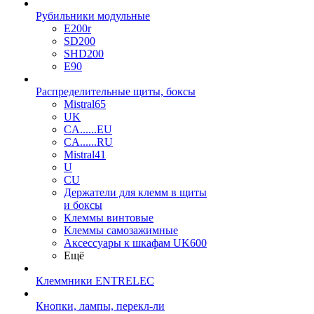
Рубильники модульные
E200r
SD200
SHD200
E90
Распределительные щиты, боксы
Mistral65
UK
CA......EU
CA......RU
Mistral41
U
CU
Держатели для клемм в щиты
и боксы
Клеммы винтовые
Клеммы самозажимные
Аксессуары к шкафам UK600
Ещё
Клеммники ENTRELEC
Кнопки, лампы, перекл-ли