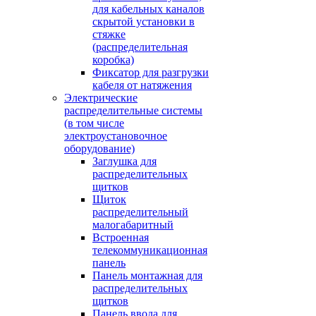
для кабельных каналов
скрытой установки в
стяжке
(распределительная
коробка)
Фиксатор для разгрузки
кабеля от натяжения
Электрические
распределительные системы
(в том числе
электроустановочное
оборудование)
Заглушка для
распределительных
щитков
Щиток
распределительный
малогабаритный
Встроенная
телекоммуникационная
панель
Панель монтажная для
распределительных
щитков
Панель ввода для