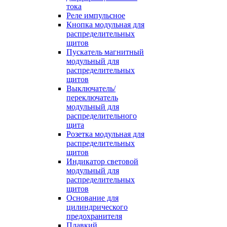
тока
Реле импульсное
Кнопка модульная для
распределительных
щитов
Пускатель магнитный
модульный для
распределительных
щитов
Выключатель/
переключатель
модульный для
распределительного
щита
Розетка модульная для
распределительных
щитов
Индикатор световой
модульный для
распределительных
щитов
Основание для
цилиндрического
предохранителя
Плавкий