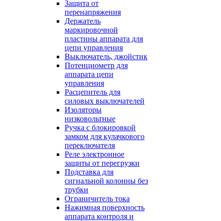
Защита от
перенапряжения
Держатель
маркировочной
пластины аппарата для
цепи управления
Выключатель, джойстик
Потенциометр для
аппарата цепи
управления
Расцепитель для
силовых выключателей
Изоляторы
низковольтные
Ручка с блокировкой
замком для кулачкового
переключателя
Реле электронное
защиты от перегрузки
Подставка для
сигнальной колонны без
трубки
Ограничитель тока
Нажимная поверхность
аппарата контроля и