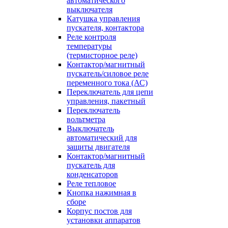
автоматического
выключателя
Катушка управления
пускателя, контактора
Реле контроля
температуры
(термисторное реле)
Контактор/магнитный
пускатель/силовое реле
переменного тока (АС)
Переключатель для цепи
управления, пакетный
Переключатель
вольтметра
Выключатель
автоматический для
защиты двигателя
Контактор/магнитный
пускатель для
конденсаторов
Реле тепловое
Кнопка нажимная в
сборе
Корпус постов для
установки аппаратов