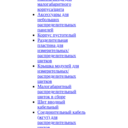
малогабаритного
корпуса/щита
Аксессуары для
небольших
распределительных
панелей
Корпус пустотелый
Разделительная
пластина для
измерительных/
распределительных
щитков
Крышка модулей для
измерительных/
распределительных
щитков
Малогабаритный
распределительный
щиток в сборе
Щит вводный
кабельный
Соединительный кабель
(жгут) для
распределительных
щитов