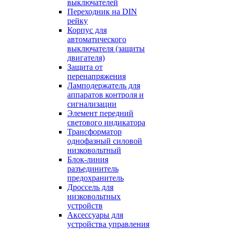
выключателей
Переходник на DIN
рейку
Корпус для
автоматического
выключателя (защиты
двигателя)
Защита от
перенапряжения
Ламподержатель для
аппаратов контроля и
сигнализации
Элемент передний
светового индикатора
Трансформатор
однофазный силовой
низковольтный
Блок-линия
разъединитель
предохранитель
Дроссель для
низковольтных
устройств
Аксессуары для
устройства управления