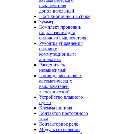
автоматического
выключателя
дополнительный
Пост кнопочный в сборе
Зуммер
Комплект проводки/
подключения для
силового выключателя
Рукоятка управления
силовым
коммутационным
аппаратом
Расцепитель
независимый
Привод для силовых
автоматических
выключателей
электрический
Устройство плавного
пуска
Клемма шинная
Контактор постоянного
тока
Контакторное реле
Модуль сигнальной