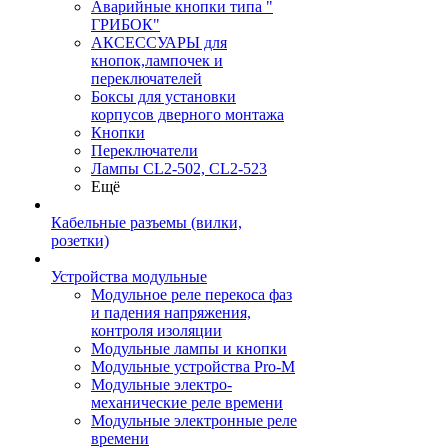
Аварийные кнопки типа "
ГРИБОК"
АКСЕССУАРЫ для
кнопок,лампочек и
переключателей
Боксы для установки
корпусов дверного монтажа
Кнопки
Переключатели
Лампы CL2-502, CL2-523
Ещё
Кабельные разъемы (вилки,
розетки)
Устройства модульные
Модульное реле перекоса фаз
и падения напряжения,
контроля изоляции
Модульные лампы и кнопки
Модульные устройства Pro-M
Модульные электро-
механические реле времени
Модульные электронные реле
времени