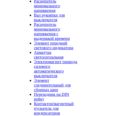
Расцепитель
минимального
напряжения
Вал рукоятки для
выключателя
Расцепитель
минимального
напряжения с
выдержкой времени
Элемент передний
светового индикатора
Арматура
светосигнальная
Электромагнит привода
силового
автоматического
выключателя
Элемент
соединительный для
сборных шин
Переходник на DIN
рейку
Контактор/магнитный
пускатель для
конденсаторов