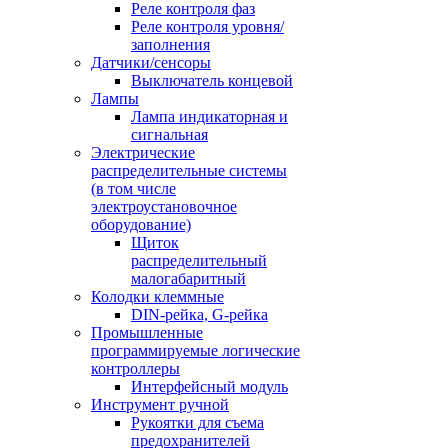
Реле контроля фаз
Реле контроля уровня/
заполнения
Датчики/сенсоры
Выключатель концевой
Лампы
Лампа индикаторная и
сигнальная
Электрические
распределительные системы
(в том числе
электроустановочное
оборудование)
Щиток
распределительный
малогабаритный
Колодки клеммные
DIN-рейка, G-рейка
Промышленные
программируемые логические
контроллеры
Интерфейсный модуль
Инструмент ручной
Рукоятки для съема
предохранителей