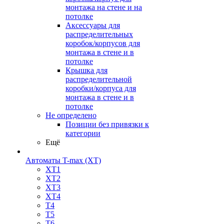
монтажа на стене и на
потолке
Аксессуары для
распределительных
коробок/корпусов для
монтажа в стене и в
потолке
Крышка для
распределительной
коробки/корпуса для
монтажа в стене и в
потолке
Не определено
Позиции без привязки к
категории
Ещё
Автоматы T-max (XT)
XT1
XT2
XT3
XT4
T4
T5
T6