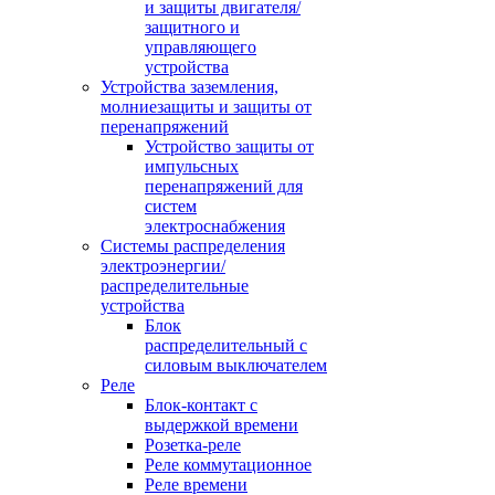
и защиты двигателя/
защитного и
управляющего
устройства
Устройства заземления,
молниезащиты и защиты от
перенапряжений
Устройство защиты от
импульсных
перенапряжений для
систем
электроснабжения
Системы распределения
электроэнергии/
распределительные
устройства
Блок
распределительный с
силовым выключателем
Реле
Блок-контакт с
выдержкой времени
Розетка-реле
Реле коммутационное
Реле времени