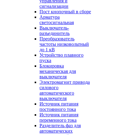
управления и
сигнализации
Пост кнопочный в сборе
Арматура
светосигнальная
Выключатель-
разъединитель
Преобразователь
частоты низковольтный
до 1 кВ
Устройство плавного
пуска
Блокировка
механическая для
выключателя
Электромагнит привода
силового
автоматического
выключателя
Источник питания
постоянного тока
Источник питания
переменного тока
Разделитель фаз для
автоматических