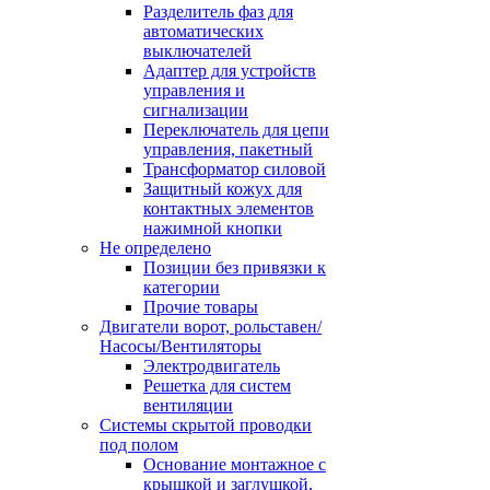
Разделитель фаз для
автоматических
выключателей
Адаптер для устройств
управления и
сигнализации
Переключатель для цепи
управления, пакетный
Трансформатор силовой
Защитный кожух для
контактных элементов
нажимной кнопки
Не определено
Позиции без привязки к
категории
Прочие товары
Двигатели ворот, рольставен/
Насосы/Вентиляторы
Электродвигатель
Решетка для систем
вентиляции
Системы скрытой проводки
под полом
Основание монтажное с
крышкой и заглушкой,