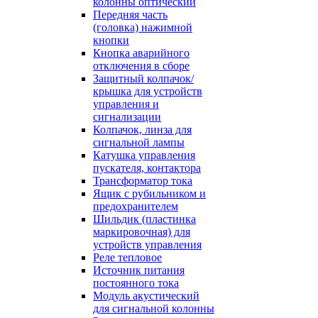
колонны оптический
Передняя часть
(головка) нажимной
кнопки
Кнопка аварийного
отключения в сборе
Защитный колпачок/
крышка для устройств
управления и
сигнализации
Колпачок, линза для
сигнальной лампы
Катушка управления
пускателя, контактора
Трансформатор тока
Ящик с рубильником и
предохранителем
Шильдик (пластинка
маркировочная) для
устройств управления
Реле тепловое
Источник питания
постоянного тока
Модуль акустический
для сигнальной колонны