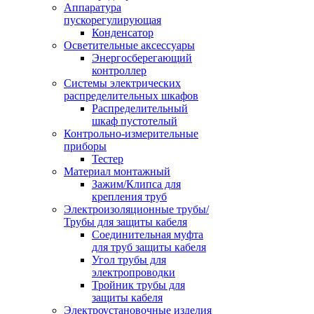
Аппаратура
пускорегулирующая
Конденсатор
Осветительные аксессуары
Энергосберегающий
контроллер
Системы электрических
распределительных шкафов
Распределительный
шкаф пустотелый
Контрольно-измерительные
приборы
Тестер
Материал монтажный
Зажим/Клипса для
крепления труб
Электроизоляционные трубы/
Трубы для защиты кабеля
Соединительная муфта
для труб защиты кабеля
Угол трубы для
электропроводки
Тройник трубы для
защиты кабеля
Электроустановочные изделия