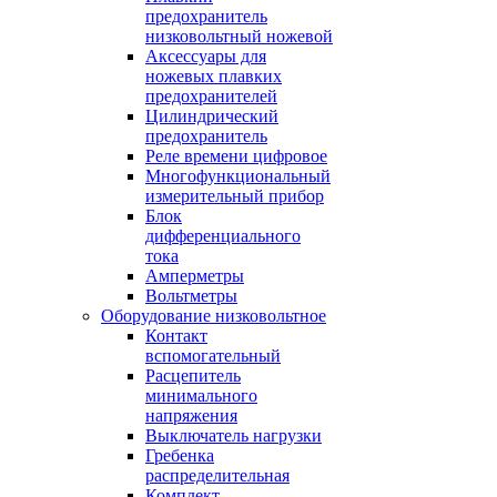
предохранитель
низковольтный ножевой
Аксессуары для
ножевых плавких
предохранителей
Цилиндрический
предохранитель
Реле времени цифровое
Многофункциональный
измерительный прибор
Блок
дифференциального
тока
Амперметры
Вольтметры
Оборудование низковольтное
Контакт
вспомогательный
Расцепитель
минимального
напряжения
Выключатель нагрузки
Гребенка
распределительная
Комплект