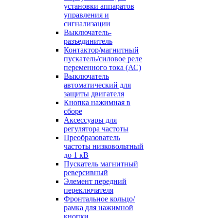
установки аппаратов
управления и
сигнализации
Выключатель-
разъединитель
Контактор/магнитный
пускатель/силовое реле
переменного тока (АС)
Выключатель
автоматический для
защиты двигателя
Кнопка нажимная в
сборе
Аксессуары для
регулятора частоты
Преобразователь
частоты низковольтный
до 1 кВ
Пускатель магнитный
реверсивный
Элемент передний
переключателя
Фронтальное кольцо/
рамка для нажимной
кнопки