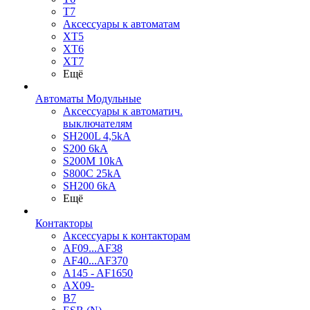
T7
Аксессуары к автоматам
XT5
XT6
XT7
Ещё
Автоматы Модульные
Аксессуары к автоматич.
выключателям
SH200L 4,5kA
S200 6kA
S200M 10kA
S800C 25kA
SH200 6kA
Ещё
Контакторы
Аксессуары к контакторам
AF09...AF38
AF40...AF370
A145 - AF1650
AX09-
B7