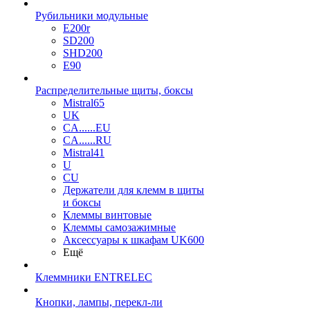
Рубильники модульные
E200r
SD200
SHD200
E90
Распределительные щиты, боксы
Mistral65
UK
CA......EU
CA......RU
Mistral41
U
CU
Держатели для клемм в щиты
и боксы
Клеммы винтовые
Клеммы самозажимные
Аксессуары к шкафам UK600
Ещё
Клеммники ENTRELEC
Кнопки, лампы, перекл-ли