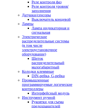
Реле контроля фаз
Реле контроля уровня/
заполнения
Датчики/сенсоры
Выключатель концевой
Лампы
Лампа индикаторная и
сигнальная
Электрические
распределительные системы
(в том числе
электроустановочное
оборудование)
Щиток
распределительный
малогабаритный
Колодки клеммные
DIN-рейка, G-рейка
Промышленные
программируемые логические
контроллеры
Интерфейсный модуль
Инструмент ручной
Рукоятки для съема
предохранителей