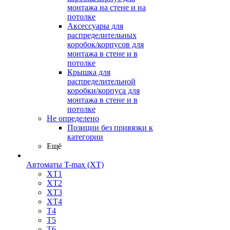
монтажа на стене и на
потолке
Аксессуары для
распределительных
коробок/корпусов для
монтажа в стене и в
потолке
Крышка для
распределительной
коробки/корпуса для
монтажа в стене и в
потолке
Не определено
Позиции без привязки к
категории
Ещё
Автоматы T-max (XT)
XT1
XT2
XT3
XT4
T4
T5
T6