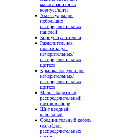
малогабаритного
корпуса/щита
Аксессуары для
небольших
распределительных
панелей
Корпус пустотелый
Разделительная
пластина для
измерительных/
распределительных
щитков
Крышка модулей для
измерительных/
распределительных
щитков
Малогабаритный
распределительный
щиток в сборе
Щит вводный
кабельный
Соединительный кабель
(жгут) для
распределительных
щитов