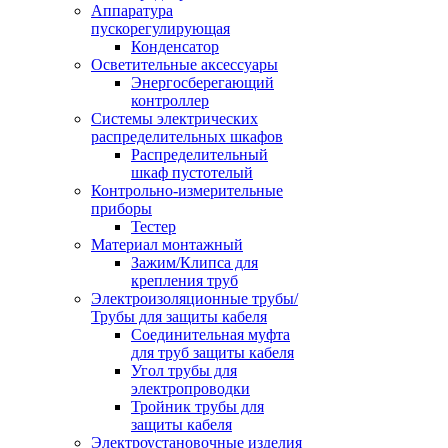
Аппаратура
пускорегулирующая
Конденсатор
Осветительные аксессуары
Энергосберегающий
контроллер
Системы электрических
распределительных шкафов
Распределительный
шкаф пустотелый
Контрольно-измерительные
приборы
Тестер
Материал монтажный
Зажим/Клипса для
крепления труб
Электроизоляционные трубы/
Трубы для защиты кабеля
Соединительная муфта
для труб защиты кабеля
Угол трубы для
электропроводки
Тройник трубы для
защиты кабеля
Электроустановочные изделия