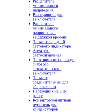
Расцепитель
минимального
напряжения
Вал рукоятки для
выключателя
Расцепитель
минимального
напряжения с
выдержкой времени
Элемент передний
светового индикатора
Арматура
светосигнальная
Электромагнит привода
силового
автоматического
выключателя
Элемент
соединительный для
сборных шин
Переходник на DIN
рейку
Контактор/магнитный
пускатель для
конденсаторов