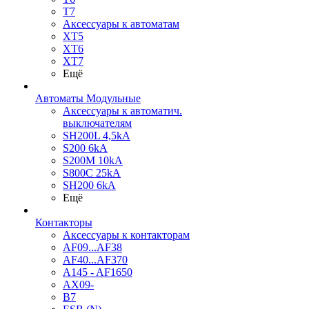
T7
Аксессуары к автоматам
XT5
XT6
XT7
Ещё
Автоматы Модульные
Аксессуары к автоматич.
выключателям
SH200L 4,5kA
S200 6kA
S200M 10kA
S800C 25kA
SH200 6kA
Ещё
Контакторы
Аксессуары к контакторам
AF09...AF38
AF40...AF370
A145 - AF1650
AX09-
B7