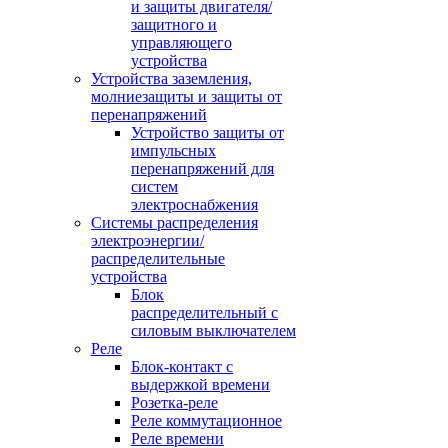
и защиты двигателя/
защитного и
управляющего
устройства
Устройства заземления,
молниезащиты и защиты от
перенапряжений
Устройство защиты от
импульсных
перенапряжений для
систем
электроснабжения
Системы распределения
электроэнергии/
распределительные
устройства
Блок
распределительный с
силовым выключателем
Реле
Блок-контакт с
выдержкой времени
Розетка-реле
Реле коммутационное
Реле времени