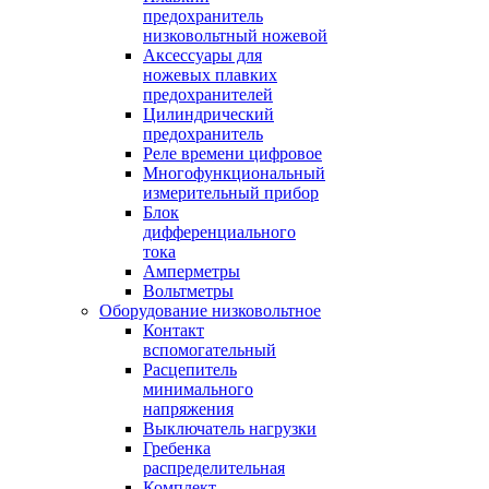
предохранитель
низковольтный ножевой
Аксессуары для
ножевых плавких
предохранителей
Цилиндрический
предохранитель
Реле времени цифровое
Многофункциональный
измерительный прибор
Блок
дифференциального
тока
Амперметры
Вольтметры
Оборудование низковольтное
Контакт
вспомогательный
Расцепитель
минимального
напряжения
Выключатель нагрузки
Гребенка
распределительная
Комплект