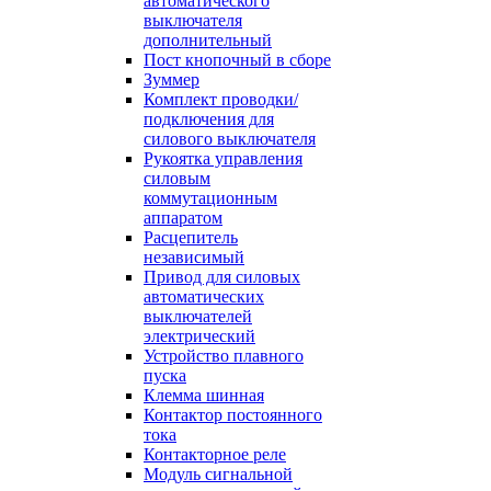
автоматического
выключателя
дополнительный
Пост кнопочный в сборе
Зуммер
Комплект проводки/
подключения для
силового выключателя
Рукоятка управления
силовым
коммутационным
аппаратом
Расцепитель
независимый
Привод для силовых
автоматических
выключателей
электрический
Устройство плавного
пуска
Клемма шинная
Контактор постоянного
тока
Контакторное реле
Модуль сигнальной