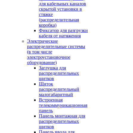
для кабельных каналов
скрытой установки в
стяжке
(распределительная
коробка)
Фиксатор для разгрузки
кабеля от натяжения
Электрические
распределительные системы
(в том числе
электроустановочное
оборудование)
Заглушка для
распределительных
щитков
Щиток
распределительный
малогабаритный
Встроенная
телекоммуникационная
панель
Панель монтажная для
распределительных
щитков
Панель ввода для