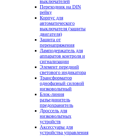
выключателей
Переходник на DIN
рейку
Корпус для
автоматического
выключателя (защиты
двигателя)
Защита от
перенапряжения
Ламподержатель для
аппаратов контроля и
сигнализации
Элемент передний
светового индикатора
Трансформатор
однофазный силовой
низковольтный
Блок-линия
разъединитель
предохранитель
Дроссель для
низковольтных
устройств
Аксессуары для
устройства управления