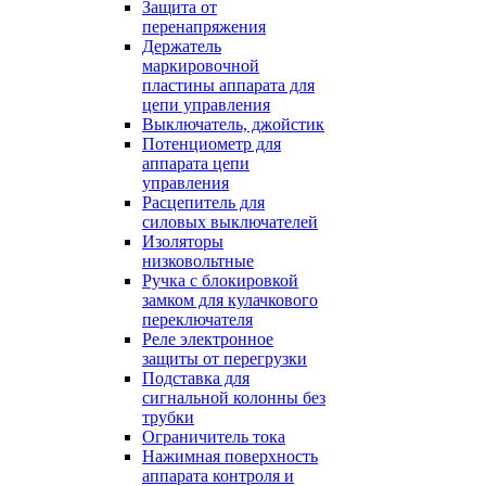
Защита от
перенапряжения
Держатель
маркировочной
пластины аппарата для
цепи управления
Выключатель, джойстик
Потенциометр для
аппарата цепи
управления
Расцепитель для
силовых выключателей
Изоляторы
низковольтные
Ручка с блокировкой
замком для кулачкового
переключателя
Реле электронное
защиты от перегрузки
Подставка для
сигнальной колонны без
трубки
Ограничитель тока
Нажимная поверхность
аппарата контроля и