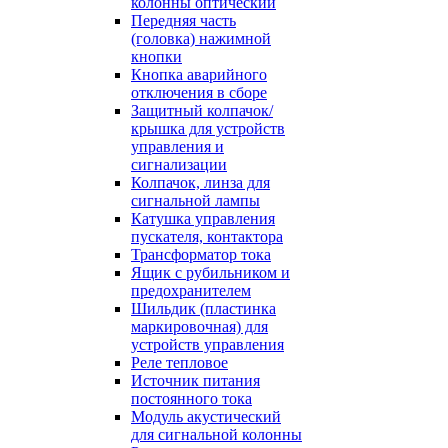
колонны оптический
Передняя часть
(головка) нажимной
кнопки
Кнопка аварийного
отключения в сборе
Защитный колпачок/
крышка для устройств
управления и
сигнализации
Колпачок, линза для
сигнальной лампы
Катушка управления
пускателя, контактора
Трансформатор тока
Ящик с рубильником и
предохранителем
Шильдик (пластинка
маркировочная) для
устройств управления
Реле тепловое
Источник питания
постоянного тока
Модуль акустический
для сигнальной колонны