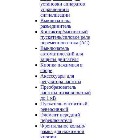
установки аппаратов
управления и
сигнализации
Выключатель-
разъединитель
Контактор/магнитный
пускатель/силовое реле
переменного тока (АС)
Выключатель
автоматический для
защиты двигателя
Кнопка нажимная в
сборе
Аксессуары для
регулятора частоты
Преобразователь
частоты низковольтный
до 1 кВ
Пускатель магнитный
реверсивный
Элемент передний
переключателя
Фронтальное кольцо/
рамка для нажимной
кнопки