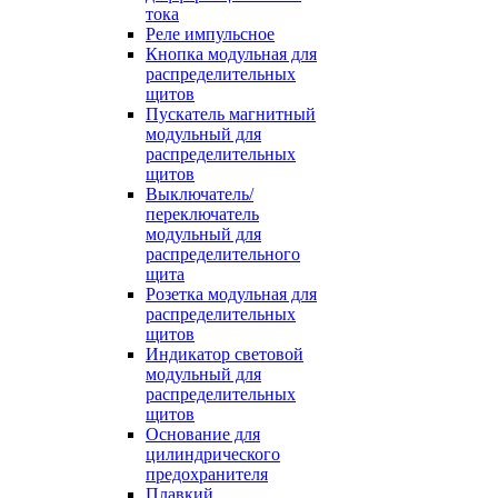
тока
Реле импульсное
Кнопка модульная для
распределительных
щитов
Пускатель магнитный
модульный для
распределительных
щитов
Выключатель/
переключатель
модульный для
распределительного
щита
Розетка модульная для
распределительных
щитов
Индикатор световой
модульный для
распределительных
щитов
Основание для
цилиндрического
предохранителя
Плавкий