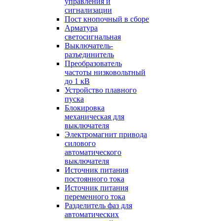
управления и
сигнализации
Пост кнопочный в сборе
Арматура
светосигнальная
Выключатель-
разъединитель
Преобразователь
частоты низковольтный
до 1 кВ
Устройство плавного
пуска
Блокировка
механическая для
выключателя
Электромагнит привода
силового
автоматического
выключателя
Источник питания
постоянного тока
Источник питания
переменного тока
Разделитель фаз для
автоматических