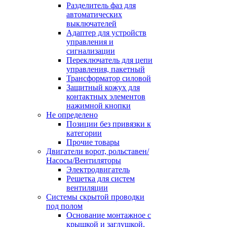
Разделитель фаз для
автоматических
выключателей
Адаптер для устройств
управления и
сигнализации
Переключатель для цепи
управления, пакетный
Трансформатор силовой
Защитный кожух для
контактных элементов
нажимной кнопки
Не определено
Позиции без привязки к
категории
Прочие товары
Двигатели ворот, рольставен/
Насосы/Вентиляторы
Электродвигатель
Решетка для систем
вентиляции
Системы скрытой проводки
под полом
Основание монтажное с
крышкой и заглушкой,