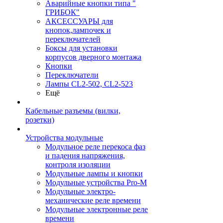
Аварийные кнопки типа "
ГРИБОК"
АКСЕССУАРЫ для
кнопок,лампочек и
переключателей
Боксы для установки
корпусов дверного монтажа
Кнопки
Переключатели
Лампы CL2-502, CL2-523
Ещё
Кабельные разъемы (вилки,
розетки)
Устройства модульные
Модульное реле перекоса фаз
и падения напряжения,
контроля изоляции
Модульные лампы и кнопки
Модульные устройства Pro-M
Модульные электро-
механические реле времени
Модульные электронные реле
времени