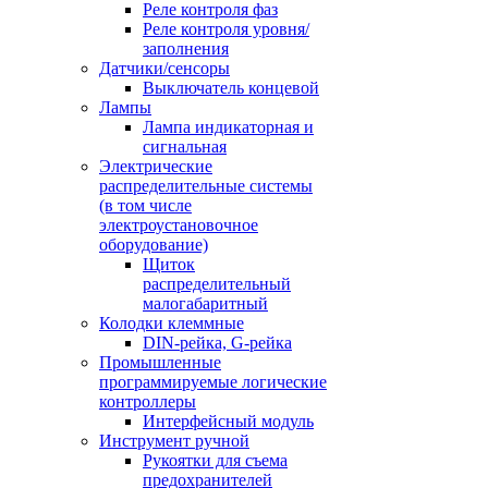
Реле контроля фаз
Реле контроля уровня/
заполнения
Датчики/сенсоры
Выключатель концевой
Лампы
Лампа индикаторная и
сигнальная
Электрические
распределительные системы
(в том числе
электроустановочное
оборудование)
Щиток
распределительный
малогабаритный
Колодки клеммные
DIN-рейка, G-рейка
Промышленные
программируемые логические
контроллеры
Интерфейсный модуль
Инструмент ручной
Рукоятки для съема
предохранителей