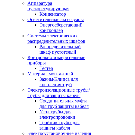
Аппаратура
пускорегулирующая
Конденсатор
Осветительные аксессуары
Энергосберегающий
контроллер
Системы электрических
распределительных шкафов
Распределительный
шкаф пустотелый
Контрольно-измерительные
приборы
Тестер
Материал монтажный
Зажим/Клипса для
крепления труб
Электроизоляционные трубы/
Трубы для защиты кабеля
Соединительная муфта
для труб защиты кабеля
Угол трубы для
электропроводки
Тройник трубы для
защиты кабеля
Электроустановочные изделия