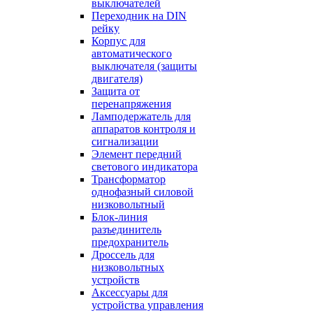
выключателей
Переходник на DIN
рейку
Корпус для
автоматического
выключателя (защиты
двигателя)
Защита от
перенапряжения
Ламподержатель для
аппаратов контроля и
сигнализации
Элемент передний
светового индикатора
Трансформатор
однофазный силовой
низковольтный
Блок-линия
разъединитель
предохранитель
Дроссель для
низковольтных
устройств
Аксессуары для
устройства управления