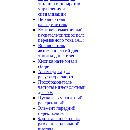
установки аппаратов
управления и
сигнализации
Выключатель-
разъединитель
Контактор/магнитный
пускатель/силовое реле
переменного тока (АС)
Выключатель
автоматический для
защиты двигателя
Кнопка нажимная в
сборе
Аксессуары для
регулятора частоты
Преобразователь
частоты низковольтный
до 1 кВ
Пускатель магнитный
реверсивный
Элемент передний
переключателя
Фронтальное кольцо/
рамка для нажимной
кнопки