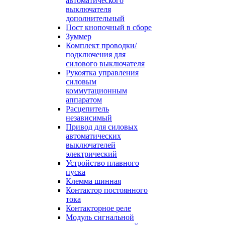
автоматического
выключателя
дополнительный
Пост кнопочный в сборе
Зуммер
Комплект проводки/
подключения для
силового выключателя
Рукоятка управления
силовым
коммутационным
аппаратом
Расцепитель
независимый
Привод для силовых
автоматических
выключателей
электрический
Устройство плавного
пуска
Клемма шинная
Контактор постоянного
тока
Контакторное реле
Модуль сигнальной