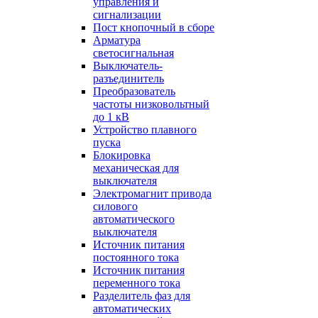
управления и
сигнализации
Пост кнопочный в сборе
Арматура
светосигнальная
Выключатель-
разъединитель
Преобразователь
частоты низковольтный
до 1 кВ
Устройство плавного
пуска
Блокировка
механическая для
выключателя
Электромагнит привода
силового
автоматического
выключателя
Источник питания
постоянного тока
Источник питания
переменного тока
Разделитель фаз для
автоматических