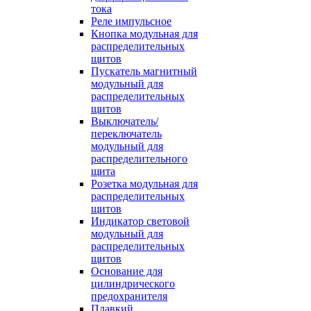
тока
Реле импульсное
Кнопка модульная для
распределительных
щитов
Пускатель магнитный
модульный для
распределительных
щитов
Выключатель/
переключатель
модульный для
распределительного
щита
Розетка модульная для
распределительных
щитов
Индикатор световой
модульный для
распределительных
щитов
Основание для
цилиндрического
предохранителя
Плавкий