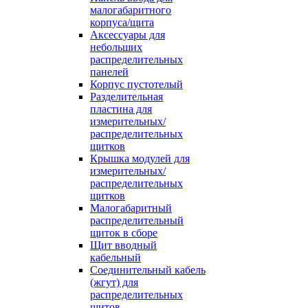
малогабаритного
корпуса/щита
Аксессуары для
небольших
распределительных
панелей
Корпус пустотелый
Разделительная
пластина для
измерительных/
распределительных
щитков
Крышка модулей для
измерительных/
распределительных
щитков
Малогабаритный
распределительный
щиток в сборе
Щит вводный
кабельный
Соединительный кабель
(жгут) для
распределительных
щитов