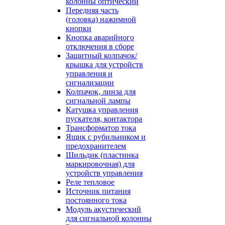
колонны оптический
Передняя часть
(головка) нажимной
кнопки
Кнопка аварийного
отключения в сборе
Защитный колпачок/
крышка для устройств
управления и
сигнализации
Колпачок, линза для
сигнальной лампы
Катушка управления
пускателя, контактора
Трансформатор тока
Ящик с рубильником и
предохранителем
Шильдик (пластинка
маркировочная) для
устройств управления
Реле тепловое
Источник питания
постоянного тока
Модуль акустический
для сигнальной колонны