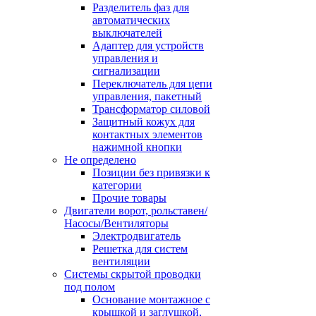
Разделитель фаз для
автоматических
выключателей
Адаптер для устройств
управления и
сигнализации
Переключатель для цепи
управления, пакетный
Трансформатор силовой
Защитный кожух для
контактных элементов
нажимной кнопки
Не определено
Позиции без привязки к
категории
Прочие товары
Двигатели ворот, рольставен/
Насосы/Вентиляторы
Электродвигатель
Решетка для систем
вентиляции
Системы скрытой проводки
под полом
Основание монтажное с
крышкой и заглушкой,