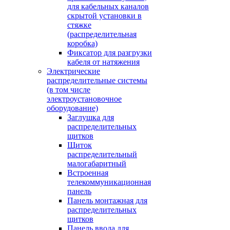
для кабельных каналов
скрытой установки в
стяжке
(распределительная
коробка)
Фиксатор для разгрузки
кабеля от натяжения
Электрические
распределительные системы
(в том числе
электроустановочное
оборудование)
Заглушка для
распределительных
щитков
Щиток
распределительный
малогабаритный
Встроенная
телекоммуникационная
панель
Панель монтажная для
распределительных
щитков
Панель ввода для