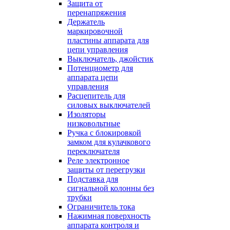
Защита от
перенапряжения
Держатель
маркировочной
пластины аппарата для
цепи управления
Выключатель, джойстик
Потенциометр для
аппарата цепи
управления
Расцепитель для
силовых выключателей
Изоляторы
низковольтные
Ручка с блокировкой
замком для кулачкового
переключателя
Реле электронное
защиты от перегрузки
Подставка для
сигнальной колонны без
трубки
Ограничитель тока
Нажимная поверхность
аппарата контроля и