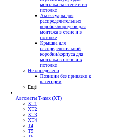
монтажа на стене и на
потолке
Аксессуары для
распределительных
коробок/корпусов для
монтажа в стене и в
потолке
Крышка для
распределительной
коробки/корпуса для
монтажа в стене и в
потолке
Не определено
Позиции без привязки к
категории
Ещё
Автоматы T-max (XT)
XT1
XT2
XT3
XT4
T4
T5
T6