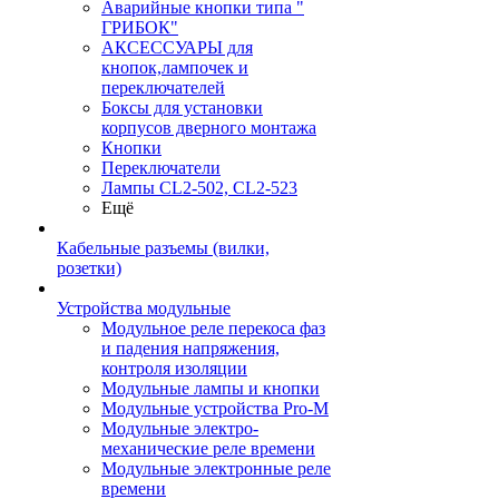
Аварийные кнопки типа "
ГРИБОК"
АКСЕССУАРЫ для
кнопок,лампочек и
переключателей
Боксы для установки
корпусов дверного монтажа
Кнопки
Переключатели
Лампы CL2-502, CL2-523
Ещё
Кабельные разъемы (вилки,
розетки)
Устройства модульные
Модульное реле перекоса фаз
и падения напряжения,
контроля изоляции
Модульные лампы и кнопки
Модульные устройства Pro-M
Модульные электро-
механические реле времени
Модульные электронные реле
времени