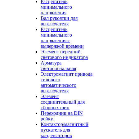
Расцепитель
минимального
напряжения
Вал рукоятки для
выключателя
Расцепитель
минимального
напряжения с
выдержкой времени
Элемент передний
светового индикатора
Арматура
светосигнальная
Электромагнит привода
силового
автоматического
выключателя
Элемент
соединительный для
сборных шин
Переходник на DIN
рейку
Контактор/магнитный
пускатель для
конденсаторов