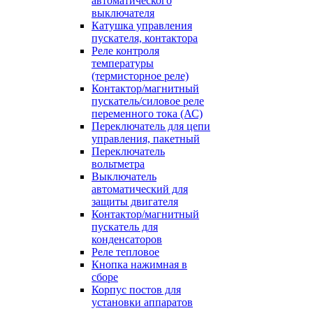
автоматического
выключателя
Катушка управления
пускателя, контактора
Реле контроля
температуры
(термисторное реле)
Контактор/магнитный
пускатель/силовое реле
переменного тока (АС)
Переключатель для цепи
управления, пакетный
Переключатель
вольтметра
Выключатель
автоматический для
защиты двигателя
Контактор/магнитный
пускатель для
конденсаторов
Реле тепловое
Кнопка нажимная в
сборе
Корпус постов для
установки аппаратов