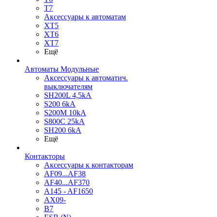
T7
Аксессуары к автоматам
XT5
XT6
XT7
Ещё
Автоматы Модульные
Аксессуары к автоматич.
выключателям
SH200L 4,5kA
S200 6kA
S200M 10kA
S800C 25kA
SH200 6kA
Ещё
Контакторы
Аксессуары к контакторам
AF09...AF38
AF40...AF370
A145 - AF1650
AX09-
B7