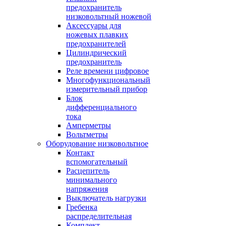
предохранитель
низковольтный ножевой
Аксессуары для
ножевых плавких
предохранителей
Цилиндрический
предохранитель
Реле времени цифровое
Многофункциональный
измерительный прибор
Блок
дифференциального
тока
Амперметры
Вольтметры
Оборудование низковольтное
Контакт
вспомогательный
Расцепитель
минимального
напряжения
Выключатель нагрузки
Гребенка
распределительная
Комплект