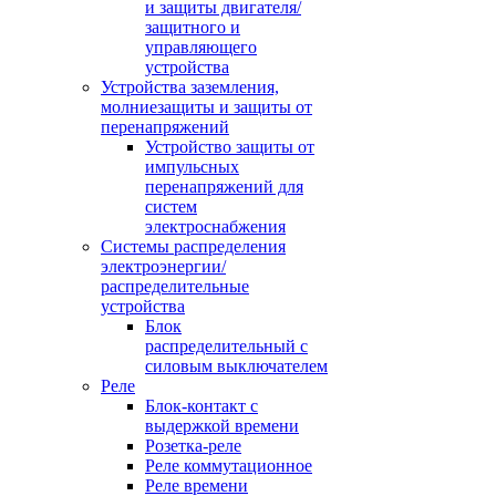
и защиты двигателя/
защитного и
управляющего
устройства
Устройства заземления,
молниезащиты и защиты от
перенапряжений
Устройство защиты от
импульсных
перенапряжений для
систем
электроснабжения
Системы распределения
электроэнергии/
распределительные
устройства
Блок
распределительный с
силовым выключателем
Реле
Блок-контакт с
выдержкой времени
Розетка-реле
Реле коммутационное
Реле времени