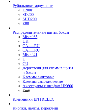
Рубильники модульные
E200r
SD200
SHD200
E90
Распределительные щиты, боксы
Mistral65
UK
CA......EU
CA......RU
Mistral41
U
CU
Держатели для клемм в щиты
и боксы
Клеммы винтовые
Клеммы самозажимные
Аксессуары к шкафам UK600
Ещё
Клеммники ENTRELEC
Кнопки, лампы, перекл-ли