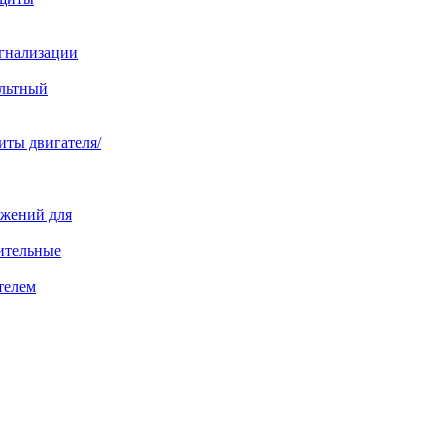
игнализации
ольтный
иты двигателя/
яжений для
ительные
телем