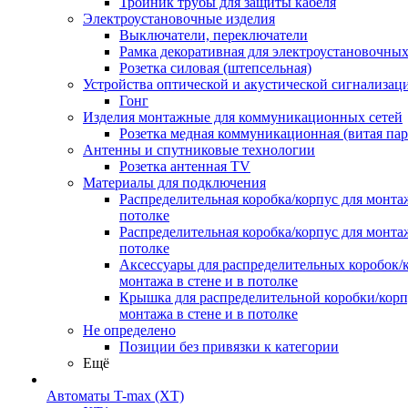
Тройник трубы для защиты кабеля
Электроустановочные изделия
Выключатели, переключатели
Рамка декоративная для электроустановочных
Розетка силовая (штепсельная)
Устройства оптической и акустической сигнализац
Гонг
Изделия монтажные для коммуникационных сетей
Розетка медная коммуникационная (витая пар
Антенны и спутниковые технологии
Розетка антенная TV
Материалы для подключения
Распределительная коробка/корпус для монтаж
потолке
Распределительная коробка/корпус для монтаж
потолке
Аксессуары для распределительных коробок/
монтажа в стене и в потолке
Крышка для распределительной коробки/корп
монтажа в стене и в потолке
Не определено
Позиции без привязки к категории
Ещё
Автоматы T-max (XT)