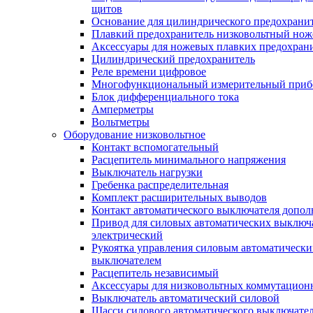
щитов
Основание для цилиндрического предохрани
Плавкий предохранитель низковольтный нож
Аксессуары для ножевых плавких предохран
Цилиндрический предохранитель
Реле времени цифровое
Многофункциональный измерительный приб
Блок дифференциального тока
Амперметры
Вольтметры
Оборудование низковольтное
Контакт вспомогательный
Расцепитель минимального напряжения
Выключатель нагрузки
Гребенка распределительная
Комплект расширительных выводов
Контакт автоматического выключателя допо
Привод для силовых автоматических выключ
электрический
Рукоятка управления силовым автоматическ
выключателем
Расцепитель независимый
Аксессуары для низковольтных коммутацион
Выключатель автоматический силовой
Шасси силового автоматического выключате