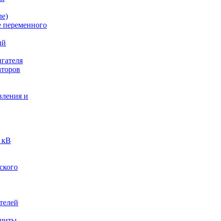
ле)
е переменного
ый
гателя
аторов
вления и
 кВ
ского
телей
ащиты