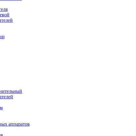
теля
евой
ителей
ор
лнительный
ателей
им
ных аппаратов
ля