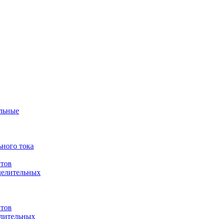
ульные
ного тока
итов
делительных
итов
елительных