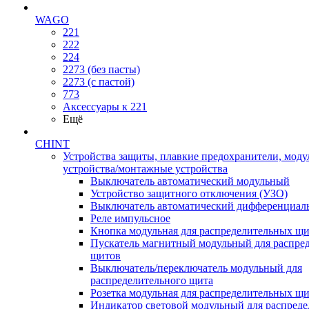
WAGO
221
222
224
2273 (без пасты)
2273 (с пастой)
773
Аксессуары к 221
Ещё
CHINT
Устройства защиты, плавкие предохранители, мод
устройства/монтажные устройства
Выключатель автоматический модульный
Устройство защитного отключения (УЗО)
Выключатель автоматический дифференциаль
Реле импульсное
Кнопка модульная для распределительных щ
Пускатель магнитный модульный для распре
щитов
Выключатель/переключатель модульный для
распределительного щита
Розетка модульная для распределительных щ
Индикатор световой модульный для распред