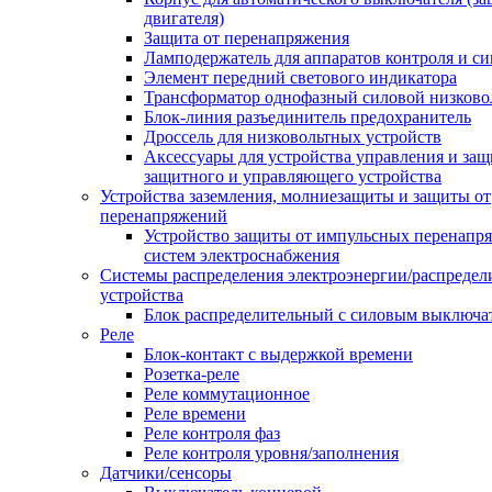
двигателя)
Защита от перенапряжения
Ламподержатель для аппаратов контроля и с
Элемент передний светового индикатора
Трансформатор однофазный силовой низков
Блок-линия разъединитель предохранитель
Дроссель для низковольтных устройств
Аксессуары для устройства управления и защ
защитного и управляющего устройства
Устройства заземления, молниезащиты и защиты от
перенапряжений
Устройство защиты от импульсных перенапр
систем электроснабжения
Системы распределения электроэнергии/распредел
устройства
Блок распределительный с силовым выключа
Реле
Блок-контакт с выдержкой времени
Розетка-реле
Реле коммутационное
Реле времени
Реле контроля фаз
Реле контроля уровня/заполнения
Датчики/сенсоры