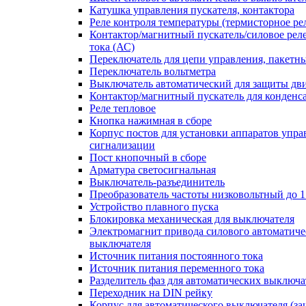
Катушка управления пускателя, контактора
Реле контроля температуры (термисторное ре
Контактор/магнитный пускатель/силовое рел
тока (АС)
Переключатель для цепи управления, пакетн
Переключатель вольтметра
Выключатель автоматический для защиты дви
Контактор/магнитный пускатель для конденс
Реле тепловое
Кнопка нажимная в сборе
Корпус постов для установки аппаратов упра
сигнализации
Пост кнопочный в сборе
Арматура светосигнальная
Выключатель-разъединитель
Преобразователь частоты низковольтный до 1
Устройство плавного пуска
Блокировка механическая для выключателя
Электромагнит привода силового автоматиче
выключателя
Источник питания постоянного тока
Источник питания переменного тока
Разделитель фаз для автоматических выключа
Переходник на DIN рейку
Корпус для автоматического выключателя (з