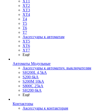
XT1
XT2
XT3
XT4
T4
T5
T6
T7
Аксессуары к автоматам
XT5
XT6
XT7
Ещё
Автоматы Модульные
Аксессуары к автоматич. выключателям
SH200L 4,5kA
S200 6kA
S200M 10kA
S800C 25kA
SH200 6kA
Ещё
Контакторы
Аксессуары к контакторам