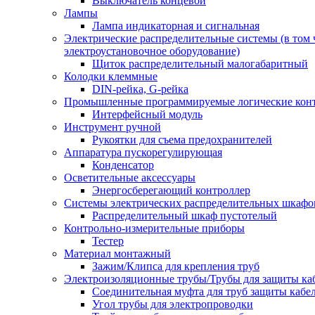
Выключатель концевой
Лампы
Лампа индикаторная и сигнальная
Электрические распределительные системы (в том 
электроустановочное оборудование)
Щиток распределительный малогабаритный
Колодки клеммные
DIN-рейка, G-рейка
Промышленные программируемые логические кон
Интерфейсный модуль
Инструмент ручной
Рукоятки для съема предохранителей
Аппаратура пускорегулирующая
Конденсатор
Осветительные аксессуары
Энергосберегающий контроллер
Системы электрических распределительных шкафо
Распределительный шкаф пустотелый
Контрольно-измерительные приборы
Тестер
Материал монтажный
Зажим/Клипса для крепления труб
Электроизоляционные трубы/Трубы для защиты ка
Соединительная муфта для труб защиты кабе
Угол трубы для электропроводки