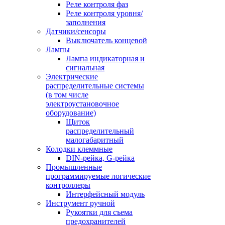
Реле контроля фаз
Реле контроля уровня/
заполнения
Датчики/сенсоры
Выключатель концевой
Лампы
Лампа индикаторная и
сигнальная
Электрические
распределительные системы
(в том числе
электроустановочное
оборудование)
Щиток
распределительный
малогабаритный
Колодки клеммные
DIN-рейка, G-рейка
Промышленные
программируемые логические
контроллеры
Интерфейсный модуль
Инструмент ручной
Рукоятки для съема
предохранителей