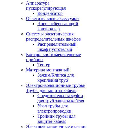
Аппаратура
пускорегулирующая
Конденсатор
Осветительные аксессуары
Энергосберегающий
контроллер
Системы электрических
распределительных шкафов
Распределительный
шкаф пустотелый
Контрольно-измерительные
приборы
Тестер
Материал монтажный
Зажим/Клипса для
крепления труб
Электроизоляционные трубы/
Трубы для защиты кабеля
Соединительная муфта
для труб защиты кабеля
Угол трубы для
электропроводки
Тройник трубы для
защиты кабеля
Электроустановочные изделия