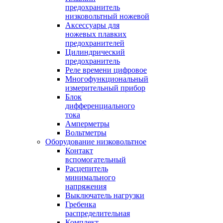
предохранитель
низковольтный ножевой
Аксессуары для
ножевых плавких
предохранителей
Цилиндрический
предохранитель
Реле времени цифровое
Многофункциональный
измерительный прибор
Блок
дифференциального
тока
Амперметры
Вольтметры
Оборудование низковольтное
Контакт
вспомогательный
Расцепитель
минимального
напряжения
Выключатель нагрузки
Гребенка
распределительная
Комплект