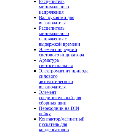
Расцепитель
минимального
напряжения
Вал рукоятки для
выключателя
Расцепитель
минимального
напряжения с
выдержкой времени
Элемент передний
светового индикатора
Арматура
светосигнальная
Электромагнит привода
силового
автоматического
выключателя
Элемент
соединительный для
сборных шин
Переходник на DIN
рейку
Контактор/магнитный
пускатель для
конденсаторов