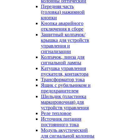
колонны оптический
Передняя часть
(головка) нажимной
кнопки
Кнопка аварийного
отключения в сборе
Защитный колпачок/
крышка для устройств
управления и
сигнализации
Колпачок, линза для
сигнальной лампы
Катушка управления
пускателя, контактора
Трансформатор тока
Ящик с рубильником и
предохранителем
Шильдик (пластинка
маркировочная) для
устройств управления
Реле тепловое
Источник питания
постоянного тока
Модуль акустический
для сигнальной колонны