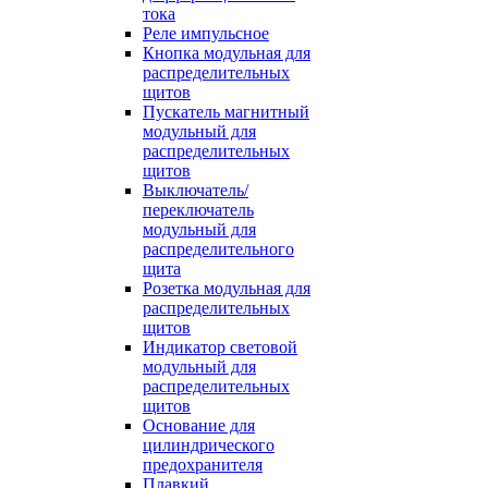
тока
Реле импульсное
Кнопка модульная для
распределительных
щитов
Пускатель магнитный
модульный для
распределительных
щитов
Выключатель/
переключатель
модульный для
распределительного
щита
Розетка модульная для
распределительных
щитов
Индикатор световой
модульный для
распределительных
щитов
Основание для
цилиндрического
предохранителя
Плавкий