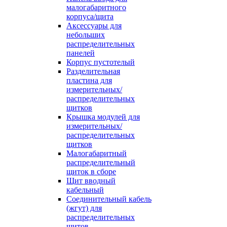
малогабаритного
корпуса/щита
Аксессуары для
небольших
распределительных
панелей
Корпус пустотелый
Разделительная
пластина для
измерительных/
распределительных
щитков
Крышка модулей для
измерительных/
распределительных
щитков
Малогабаритный
распределительный
щиток в сборе
Щит вводный
кабельный
Соединительный кабель
(жгут) для
распределительных
щитов