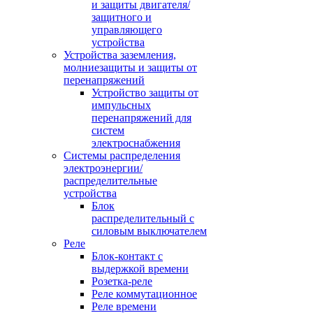
и защиты двигателя/
защитного и
управляющего
устройства
Устройства заземления,
молниезащиты и защиты от
перенапряжений
Устройство защиты от
импульсных
перенапряжений для
систем
электроснабжения
Системы распределения
электроэнергии/
распределительные
устройства
Блок
распределительный с
силовым выключателем
Реле
Блок-контакт с
выдержкой времени
Розетка-реле
Реле коммутационное
Реле времени