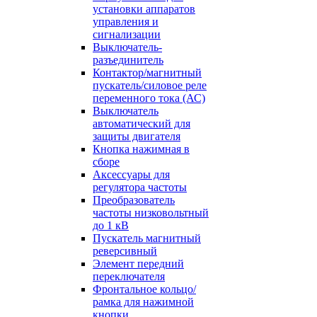
установки аппаратов
управления и
сигнализации
Выключатель-
разъединитель
Контактор/магнитный
пускатель/силовое реле
переменного тока (АС)
Выключатель
автоматический для
защиты двигателя
Кнопка нажимная в
сборе
Аксессуары для
регулятора частоты
Преобразователь
частоты низковольтный
до 1 кВ
Пускатель магнитный
реверсивный
Элемент передний
переключателя
Фронтальное кольцо/
рамка для нажимной
кнопки