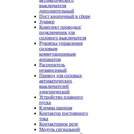
автоматического
выключателя
дополнительный
Пост кнопочный в сборе
Зуммер
Комплект проводки/
подключения для
силового выключателя
Рукоятка управления
силовым
коммутационным
аппаратом
Расцепитель
независимый
Привод для силовых
автоматических
выключателей
электрический
Устройство плавного
пуска
Клемма шинная
Контактор постоянного
тока
Контакторное реле
Модуль сигнальной