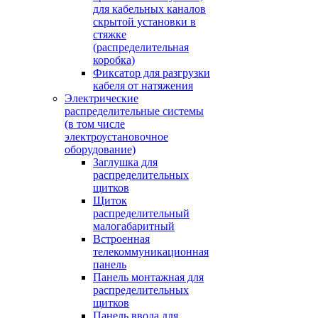
для кабельных каналов
скрытой установки в
стяжке
(распределительная
коробка)
Фиксатор для разгрузки
кабеля от натяжения
Электрические
распределительные системы
(в том числе
электроустановочное
оборудование)
Заглушка для
распределительных
щитков
Щиток
распределительный
малогабаритный
Встроенная
телекоммуникационная
панель
Панель монтажная для
распределительных
щитков
Панель ввода для