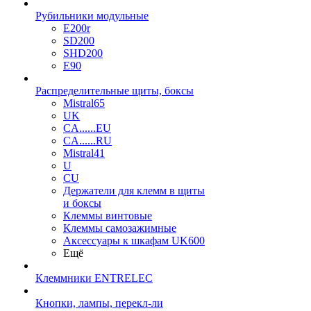
Рубильники модульные
E200r
SD200
SHD200
E90
Распределительные щиты, боксы
Mistral65
UK
CA......EU
CA......RU
Mistral41
U
CU
Держатели для клемм в щиты
и боксы
Клеммы винтовые
Клеммы самозажимные
Аксессуары к шкафам UK600
Ещё
Клеммники ENTRELEC
Кнопки, лампы, перекл-ли