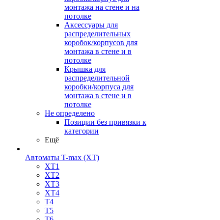
монтажа на стене и на
потолке
Аксессуары для
распределительных
коробок/корпусов для
монтажа в стене и в
потолке
Крышка для
распределительной
коробки/корпуса для
монтажа в стене и в
потолке
Не определено
Позиции без привязки к
категории
Ещё
Автоматы T-max (XT)
XT1
XT2
XT3
XT4
T4
T5
T6