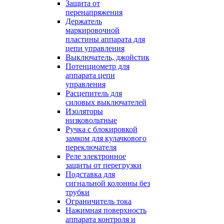
Защита от
перенапряжения
Держатель
маркировочной
пластины аппарата для
цепи управления
Выключатель, джойстик
Потенциометр для
аппарата цепи
управления
Расцепитель для
силовых выключателей
Изоляторы
низковольтные
Ручка с блокировкой
замком для кулачкового
переключателя
Реле электронное
защиты от перегрузки
Подставка для
сигнальной колонны без
трубки
Ограничитель тока
Нажимная поверхность
аппарата контроля и