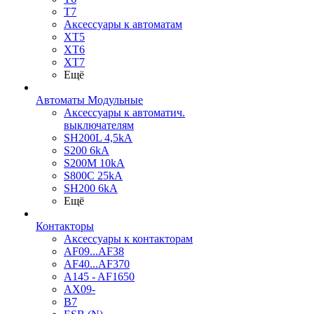
T7
Аксессуары к автоматам
XT5
XT6
XT7
Ещё
Автоматы Модульные
Аксессуары к автоматич.
выключателям
SH200L 4,5kA
S200 6kA
S200M 10kA
S800C 25kA
SH200 6kA
Ещё
Контакторы
Аксессуары к контакторам
AF09...AF38
AF40...AF370
A145 - AF1650
AX09-
B7