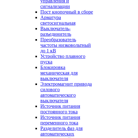
управления и
сигнализации
Пост кнопочный в сборе
Арматура
светосигнальная
Выключатель-
разъединитель
Преобразователь
частоты низковольтный
до 1 кВ
Устройство плавного
пуска
Блокировка
механическая для
выключателя
Электромагнит привода
силового
автоматического
выключателя
Источник питания
постоянного тока
Источник питания
переменного тока
Разделитель фаз для
автоматических