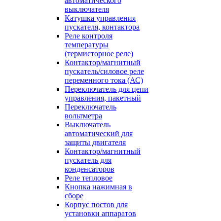
автоматического
выключателя
Катушка управления
пускателя, контактора
Реле контроля
температуры
(термисторное реле)
Контактор/магнитный
пускатель/силовое реле
переменного тока (АС)
Переключатель для цепи
управления, пакетный
Переключатель
вольтметра
Выключатель
автоматический для
защиты двигателя
Контактор/магнитный
пускатель для
конденсаторов
Реле тепловое
Кнопка нажимная в
сборе
Корпус постов для
установки аппаратов