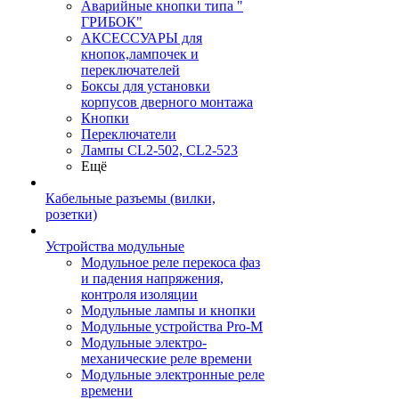
Аварийные кнопки типа "
ГРИБОК"
АКСЕССУАРЫ для
кнопок,лампочек и
переключателей
Боксы для установки
корпусов дверного монтажа
Кнопки
Переключатели
Лампы CL2-502, CL2-523
Ещё
Кабельные разъемы (вилки,
розетки)
Устройства модульные
Модульное реле перекоса фаз
и падения напряжения,
контроля изоляции
Модульные лампы и кнопки
Модульные устройства Pro-M
Модульные электро-
механические реле времени
Модульные электронные реле
времени