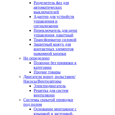
Разделитель фаз для
автоматических
выключателей
Адаптер для устройств
управления и
сигнализации
Переключатель для цепи
управления, пакетный
Трансформатор силовой
Защитный кожух для
контактных элементов
нажимной кнопки
Не определено
Позиции без привязки к
категории
Прочие товары
Двигатели ворот, рольставен/
Насосы/Вентиляторы
Электродвигатель
Решетка для систем
вентиляции
Системы скрытой проводки
под полом
Основание монтажное с
крышкой и заглушкой,