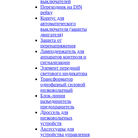
выключателей
Переходник на DIN
рейку
Корпус для
автоматического
выключателя (защиты
двигателя)
Защита от
перенапряжения
Ламподержатель для
аппаратов контроля и
сигнализации
Элемент передний
светового индикатора
Трансформатор
однофазный силовой
низковольтный
Блок-линия
разъединитель
предохранитель
Дроссель для
низковольтных
устройств
Аксессуары для
устройства управления