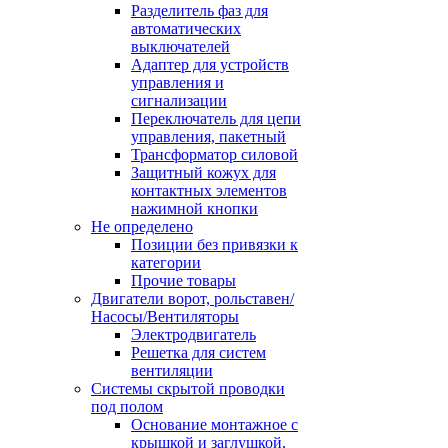
Разделитель фаз для
автоматических
выключателей
Адаптер для устройств
управления и
сигнализации
Переключатель для цепи
управления, пакетный
Трансформатор силовой
Защитный кожух для
контактных элементов
нажимной кнопки
Не определено
Позиции без привязки к
категории
Прочие товары
Двигатели ворот, рольставен/
Насосы/Вентиляторы
Электродвигатель
Решетка для систем
вентиляции
Системы скрытой проводки
под полом
Основание монтажное с
крышкой и заглушкой,