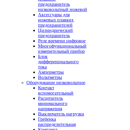
предохранитель
низковольтный ножевой
Аксессуары для
ножевых плавких
предохранителей
Цилиндрический
предохранитель
Реле времени цифровое
Многофункциональный
измерительный прибор
Блок
дифференциального
тока
Амперметры
Вольтметры
Оборудование низковольтное
Контакт
вспомогательный
Расцепитель
минимального
напряжения
Выключатель нагрузки
Гребенка
распределительная
Комплект