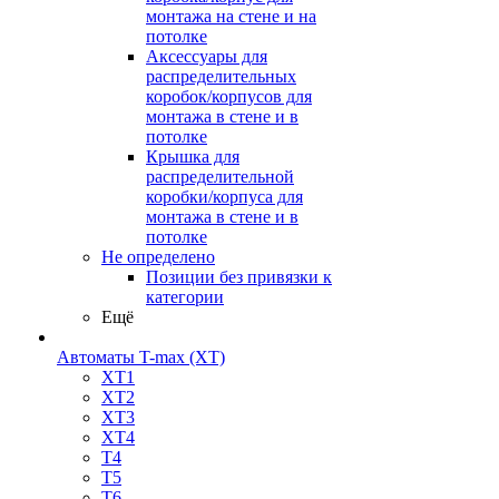
монтажа на стене и на
потолке
Аксессуары для
распределительных
коробок/корпусов для
монтажа в стене и в
потолке
Крышка для
распределительной
коробки/корпуса для
монтажа в стене и в
потолке
Не определено
Позиции без привязки к
категории
Ещё
Автоматы T-max (XT)
XT1
XT2
XT3
XT4
T4
T5
T6