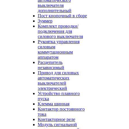
автоматического
выключателя
дополнительный
Пост кнопочный в сборе
Зуммер
Комплект проводки/
подключения для
силового выключателя
Рукоятка управления
силовым
коммутационным
аппаратом
Расцепитель
независимый
Привод для силовых
автоматических
выключателей
электрический
Устройство плавного
пуска
Клемма шинная
Контактор постоянного
тока
Контакторное реле
Модуль сигнальной