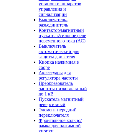
установки аппаратов
управления и
сигнализации
Выключатель-
разъединитель
Контактор/магнитный
пускатель/силовое реле
переменного тока (АС)
Выключатель
автоматический для
защиты двигателя
Кнопка нажимная в
сборе
Аксессуары для
регулятора частоты
Преобразователь
частоты низковольтный
до 1 кВ
Пускатель магнитный
реверсивный
Элемент передний
переключателя
Фронтальное кольцо/
рамка для нажимной
кнопки