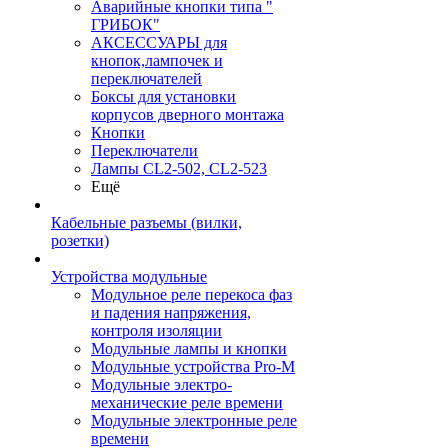
Аварийные кнопки типа "
ГРИБОК"
АКСЕССУАРЫ для
кнопок,лампочек и
переключателей
Боксы для установки
корпусов дверного монтажа
Кнопки
Переключатели
Лампы CL2-502, CL2-523
Ещё
Кабельные разъемы (вилки,
розетки)
Устройства модульные
Модульное реле перекоса фаз
и падения напряжения,
контроля изоляции
Модульные лампы и кнопки
Модульные устройства Pro-M
Модульные электро-
механические реле времени
Модульные электронные реле
времени