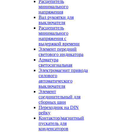
Расцепитель
минимального
напряжения
Вал рукоятки для
выключателя
Расцепитель
минимального
напряжения с
выдержкой времени
Элемент передний
светового индикатора
Арматура
светосигнальная
Электромагнит привода
силового
автоматического
выключателя
Элемент
соединительный для
сборных шин
Переходник на DIN
рейку
Контактор/магнитный
пускатель для
конденсаторов