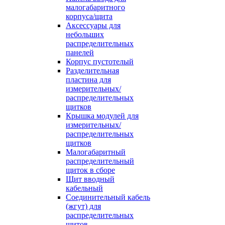
малогабаритного
корпуса/щита
Аксессуары для
небольших
распределительных
панелей
Корпус пустотелый
Разделительная
пластина для
измерительных/
распределительных
щитков
Крышка модулей для
измерительных/
распределительных
щитков
Малогабаритный
распределительный
щиток в сборе
Щит вводный
кабельный
Соединительный кабель
(жгут) для
распределительных
щитов