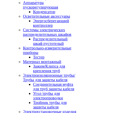
Аппаратура
пускорегулирующая
Конденсатор
Осветительные аксессуары
Энергосберегающий
контроллер
Системы электрических
распределительных шкафов
Распределительный
шкаф пустотелый
Контрольно-измерительные
приборы
Тестер
Материал монтажный
Зажим/Клипса для
крепления труб
Электроизоляционные трубы/
Трубы для защиты кабеля
Соединительная муфта
для труб защиты кабеля
Угол трубы для
электропроводки
Тройник трубы для
защиты кабеля
Электроустановочные изделия