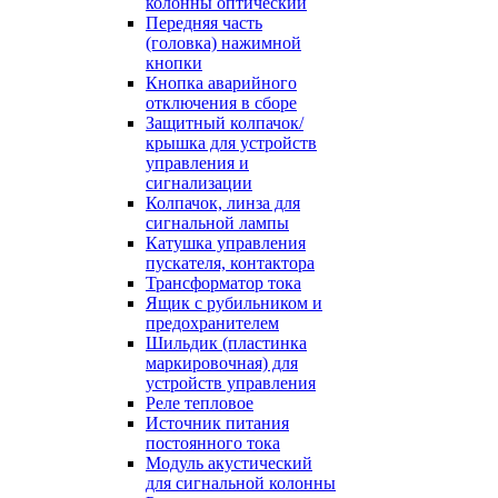
колонны оптический
Передняя часть
(головка) нажимной
кнопки
Кнопка аварийного
отключения в сборе
Защитный колпачок/
крышка для устройств
управления и
сигнализации
Колпачок, линза для
сигнальной лампы
Катушка управления
пускателя, контактора
Трансформатор тока
Ящик с рубильником и
предохранителем
Шильдик (пластинка
маркировочная) для
устройств управления
Реле тепловое
Источник питания
постоянного тока
Модуль акустический
для сигнальной колонны