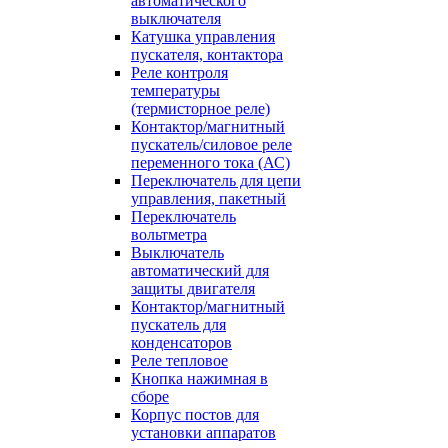
автоматического
выключателя
Катушка управления
пускателя, контактора
Реле контроля
температуры
(термисторное реле)
Контактор/магнитный
пускатель/силовое реле
переменного тока (АС)
Переключатель для цепи
управления, пакетный
Переключатель
вольтметра
Выключатель
автоматический для
защиты двигателя
Контактор/магнитный
пускатель для
конденсаторов
Реле тепловое
Кнопка нажимная в
сборе
Корпус постов для
установки аппаратов