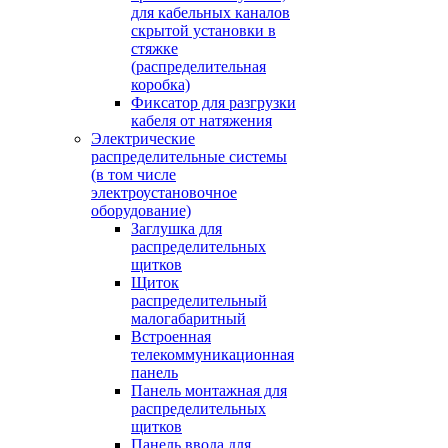
для кабельных каналов
скрытой установки в
стяжке
(распределительная
коробка)
Фиксатор для разгрузки
кабеля от натяжения
Электрические
распределительные системы
(в том числе
электроустановочное
оборудование)
Заглушка для
распределительных
щитков
Щиток
распределительный
малогабаритный
Встроенная
телекоммуникационная
панель
Панель монтажная для
распределительных
щитков
Панель ввода для