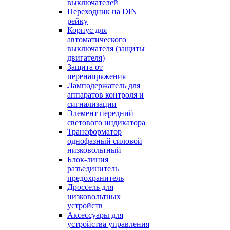
выключателей
Переходник на DIN
рейку
Корпус для
автоматического
выключателя (защиты
двигателя)
Защита от
перенапряжения
Ламподержатель для
аппаратов контроля и
сигнализации
Элемент передний
светового индикатора
Трансформатор
однофазный силовой
низковольтный
Блок-линия
разъединитель
предохранитель
Дроссель для
низковольтных
устройств
Аксессуары для
устройства управления