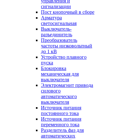
управления и
сигнализации
Пост кнопочный в сборе
Арматура
светосигнальная
Выключатель-
разъединитель
Преобразователь
частоты низковольтный
до 1 кВ
Устройство плавного
пуска
Блокировка
механическая для
выключателя
Электромагнит привода
силового
автоматического
выключателя
Источник питания
постоянного тока
Источник питания
переменного тока
Разделитель фаз для
автоматических