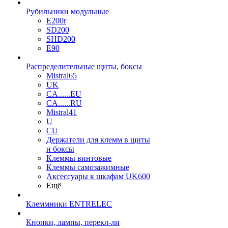
Рубильники модульные
E200r
SD200
SHD200
E90
Распределительные щиты, боксы
Mistral65
UK
CA......EU
CA......RU
Mistral41
U
CU
Держатели для клемм в щиты
и боксы
Клеммы винтовые
Клеммы самозажимные
Аксессуары к шкафам UK600
Ещё
Клеммники ENTRELEC
Кнопки, лампы, перекл-ли