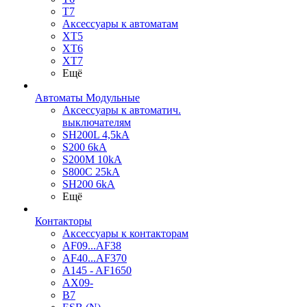
T7
Аксессуары к автоматам
XT5
XT6
XT7
Ещё
Автоматы Модульные
Аксессуары к автоматич.
выключателям
SH200L 4,5kA
S200 6kA
S200M 10kA
S800C 25kA
SH200 6kA
Ещё
Контакторы
Аксессуары к контакторам
AF09...AF38
AF40...AF370
A145 - AF1650
AX09-
B7