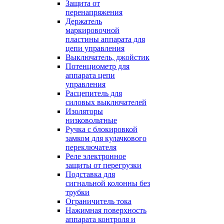
Защита от
перенапряжения
Держатель
маркировочной
пластины аппарата для
цепи управления
Выключатель, джойстик
Потенциометр для
аппарата цепи
управления
Расцепитель для
силовых выключателей
Изоляторы
низковольтные
Ручка с блокировкой
замком для кулачкового
переключателя
Реле электронное
защиты от перегрузки
Подставка для
сигнальной колонны без
трубки
Ограничитель тока
Нажимная поверхность
аппарата контроля и