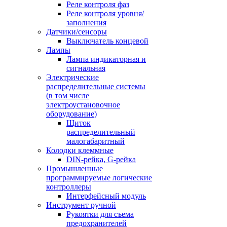
Реле контроля фаз
Реле контроля уровня/
заполнения
Датчики/сенсоры
Выключатель концевой
Лампы
Лампа индикаторная и
сигнальная
Электрические
распределительные системы
(в том числе
электроустановочное
оборудование)
Щиток
распределительный
малогабаритный
Колодки клеммные
DIN-рейка, G-рейка
Промышленные
программируемые логические
контроллеры
Интерфейсный модуль
Инструмент ручной
Рукоятки для съема
предохранителей