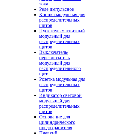
тока
Реле импульсное
Кнопка модульная для
распределительных
щитов
Пускатель магнитный
модульный для
распределительных
щитов
Выключатель/
переключатель
модульный для
распределительного
щита
Розетка модульная для
распределительных
щитов
Индикатор световой
модульный для
распределительных
щитов
Основание для
цилиндрического
предохранителя
Плавкий