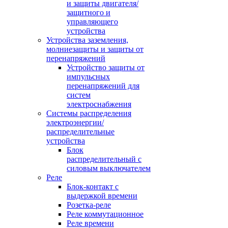
и защиты двигателя/
защитного и
управляющего
устройства
Устройства заземления,
молниезащиты и защиты от
перенапряжений
Устройство защиты от
импульсных
перенапряжений для
систем
электроснабжения
Системы распределения
электроэнергии/
распределительные
устройства
Блок
распределительный с
силовым выключателем
Реле
Блок-контакт с
выдержкой времени
Розетка-реле
Реле коммутационное
Реле времени