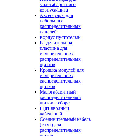
малогабаритного
корпуса/щита
Аксессуары для
небольших
распределительных
панелей
Корпус пустотелый
Разделительная
пластина для
измерительных/
распределительных
щитков
Крышка модулей для
измерительных/
распределительных
щитков
Малогабаритный
распределительный
щиток в сборе
Щит вводный
кабельный
Соединительный кабель
(жгут) для
распределительных
щитов