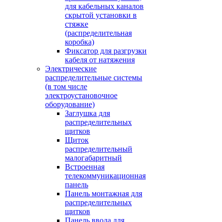
для кабельных каналов
скрытой установки в
стяжке
(распределительная
коробка)
Фиксатор для разгрузки
кабеля от натяжения
Электрические
распределительные системы
(в том числе
электроустановочное
оборудование)
Заглушка для
распределительных
щитков
Щиток
распределительный
малогабаритный
Встроенная
телекоммуникационная
панель
Панель монтажная для
распределительных
щитков
Панель ввода для