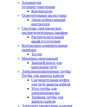
Аппаратура
пускорегулирующая
Конденсатор
Осветительные аксессуары
Энергосберегающий
контроллер
Системы электрических
распределительных шкафов
Распределительный
шкаф пустотелый
Контрольно-измерительные
приборы
Тестер
Материал монтажный
Зажим/Клипса для
крепления труб
Электроизоляционные трубы/
Трубы для защиты кабеля
Соединительная муфта
для труб защиты кабеля
Угол трубы для
электропроводки
Тройник трубы для
защиты кабеля
Электроустановочные изделия