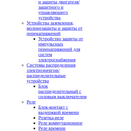
и защиты двигателя/
защитного и
управляющего
устройства
Устройства заземления,
молниезащиты и защиты от
перенапряжений
Устройство защиты от
импульсных
перенапряжений для
систем
электроснабжения
Системы распределения
электроэнергии/
распределительные
устройства
Блок
распределительный с
силовым выключателем
Реле
Блок-контакт с
выдержкой времени
Розетка-реле
Реле коммутационное
Реле времени