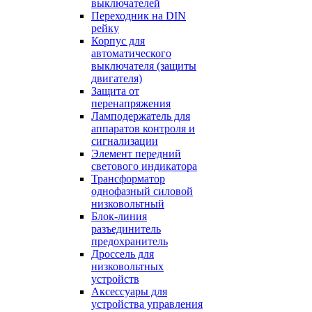
выключателей
Переходник на DIN
рейку
Корпус для
автоматического
выключателя (защиты
двигателя)
Защита от
перенапряжения
Ламподержатель для
аппаратов контроля и
сигнализации
Элемент передний
светового индикатора
Трансформатор
однофазный силовой
низковольтный
Блок-линия
разъединитель
предохранитель
Дроссель для
низковольтных
устройств
Аксессуары для
устройства управления