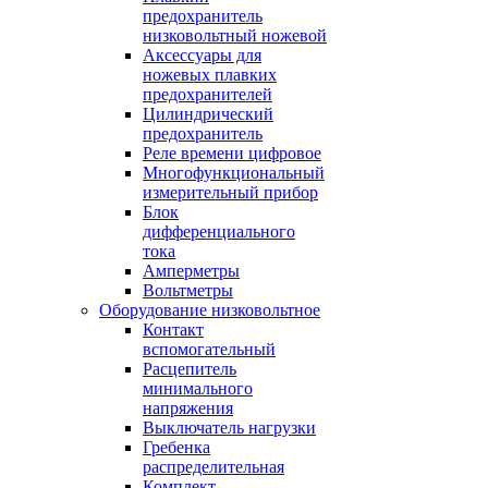
предохранитель
низковольтный ножевой
Аксессуары для
ножевых плавких
предохранителей
Цилиндрический
предохранитель
Реле времени цифровое
Многофункциональный
измерительный прибор
Блок
дифференциального
тока
Амперметры
Вольтметры
Оборудование низковольтное
Контакт
вспомогательный
Расцепитель
минимального
напряжения
Выключатель нагрузки
Гребенка
распределительная
Комплект