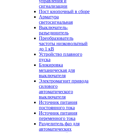
управления и
сигнализации
Пост кнопочный в сборе
Арматура
светосигнальная
Выключатель-
разъединитель
Преобразователь
частоты низковольтный
до 1 кВ
Устройство плавного
пуска
Блокировка
механическая для
выключателя
Электромагнит привода
силового
автоматического
выключателя
Источник питания
постоянного тока
Источник питания
переменного тока
Разделитель фаз для
автоматических