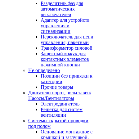
Разделитель фаз для
автоматических
выключателей
Адаптер для устройств
управления и
сигнализации
Переключатель для цепи
управления, пакетный
Трансформатор силовой
Защитный кожух для
контактных элементов
нажимной кнопки
Не определено
Позиции без привязки к
категории
Прочие товары
Двигатели ворот, рольставен/
Насосы/Вентиляторы
Электродвигатель
Решетка для систем
вентиляции
Системы скрытой проводки
под полом
Основание монтажное с
крышкой и заглушкой,