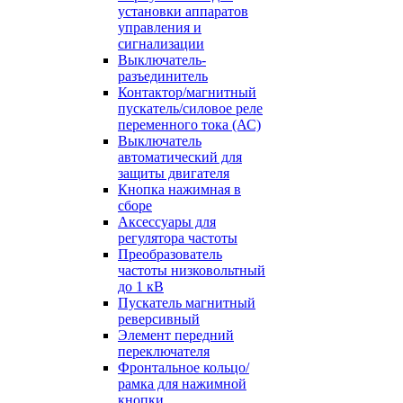
установки аппаратов
управления и
сигнализации
Выключатель-
разъединитель
Контактор/магнитный
пускатель/силовое реле
переменного тока (АС)
Выключатель
автоматический для
защиты двигателя
Кнопка нажимная в
сборе
Аксессуары для
регулятора частоты
Преобразователь
частоты низковольтный
до 1 кВ
Пускатель магнитный
реверсивный
Элемент передний
переключателя
Фронтальное кольцо/
рамка для нажимной
кнопки