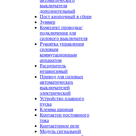
автоматического
выключателя
дополнительный
Пост кнопочный в сборе
Зуммер
Комплект проводки/
подключения для
силового выключателя
Рукоятка управления
силовым
коммутационным
аппаратом
Расцепитель
независимый
Привод для силовых
автоматических
выключателей
электрический
Устройство плавного
пуска
Клемма шинная
Контактор постоянного
тока
Контакторное реле
Модуль сигнальной