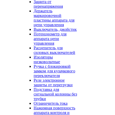
Защита от
перенапряжения
Держатель
маркировочной
пластины аппарата для
цепи управления
Выключатель, джойстик
Потенциометр для
аппарата цепи
управления
Расцепитель для
силовых выключателей
Изоляторы
низковольтные
Ручка с блокировкой
замком для кулачкового
переключателя
Реле электронное
защиты от перегрузки
Подставка для
сигнальной колонны без
трубки
Ограничитель тока
Нажимная поверхность
аппарата контроля и