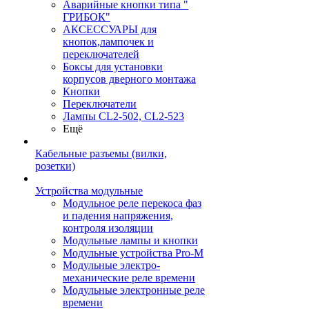
Аварийные кнопки типа "
ГРИБОК"
АКСЕССУАРЫ для
кнопок,лампочек и
переключателей
Боксы для установки
корпусов дверного монтажа
Кнопки
Переключатели
Лампы CL2-502, CL2-523
Ещё
Кабельные разъемы (вилки,
розетки)
Устройства модульные
Модульное реле перекоса фаз
и падения напряжения,
контроля изоляции
Модульные лампы и кнопки
Модульные устройства Pro-M
Модульные электро-
механические реле времени
Модульные электронные реле
времени