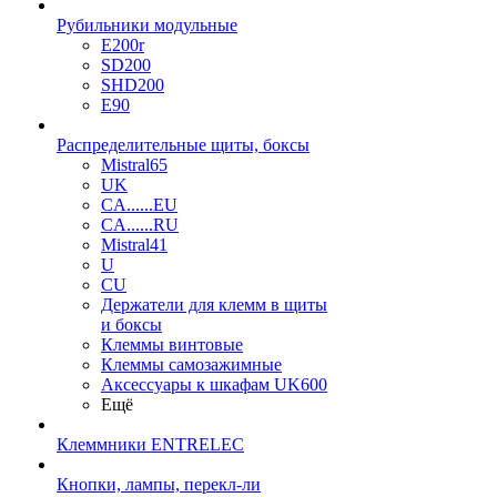
Рубильники модульные
E200r
SD200
SHD200
E90
Распределительные щиты, боксы
Mistral65
UK
CA......EU
CA......RU
Mistral41
U
CU
Держатели для клемм в щиты
и боксы
Клеммы винтовые
Клеммы самозажимные
Аксессуары к шкафам UK600
Ещё
Клеммники ENTRELEC
Кнопки, лампы, перекл-ли