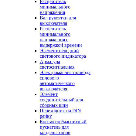
Расцепитель
минимального
напряжения
Вал рукоятки для
выключателя
Расцепитель
минимального
напряжения с
выдержкой времени
Элемент передний
светового индикатора
Арматура
светосигнальная
Электромагнит привода
силового
автоматического
выключателя
Элемент
соединительный для
сборных шин
Переходник на DIN
рейку
Контактор/магнитный
пускатель для
конденсаторов