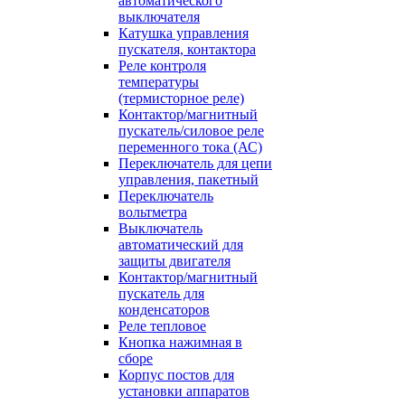
автоматического
выключателя
Катушка управления
пускателя, контактора
Реле контроля
температуры
(термисторное реле)
Контактор/магнитный
пускатель/силовое реле
переменного тока (АС)
Переключатель для цепи
управления, пакетный
Переключатель
вольтметра
Выключатель
автоматический для
защиты двигателя
Контактор/магнитный
пускатель для
конденсаторов
Реле тепловое
Кнопка нажимная в
сборе
Корпус постов для
установки аппаратов