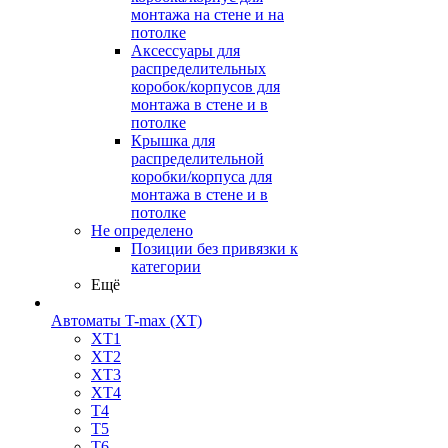
монтажа на стене и на
потолке
Аксессуары для
распределительных
коробок/корпусов для
монтажа в стене и в
потолке
Крышка для
распределительной
коробки/корпуса для
монтажа в стене и в
потолке
Не определено
Позиции без привязки к
категории
Ещё
Автоматы T-max (XT)
XT1
XT2
XT3
XT4
T4
T5
T6