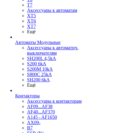
T7
Аксессуары к автоматам
XT5
XT6
XT7
Ещё
Автоматы Модульные
Аксессуары к автоматич.
выключателям
SH200L 4,5kA
S200 6kA
S200M 10kA
S800C 25kA
SH200 6kA
Ещё
Контакторы
Аксессуары к контакторам
AF09...AF38
AF40...AF370
A145 - AF1650
AX09-
B7