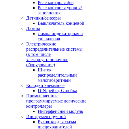
Реле контроля фаз
Реле контроля уровня/
заполнения
Датчики/сенсоры
Выключатель концевой
Лампы
Лампа индикаторная и
сигнальная
Электрические
распределительные системы
(в том числе
электроустановочное
оборудование)
Щиток
распределительный
малогабаритный
Колодки клеммные
DIN-рейка, G-рейка
Промышленные
программируемые логические
контроллеры
Интерфейсный модуль
Инструмент ручной
Рукоятки для съема
предохранителей