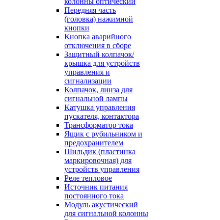
колонны оптический
Передняя часть
(головка) нажимной
кнопки
Кнопка аварийного
отключения в сборе
Защитный колпачок/
крышка для устройств
управления и
сигнализации
Колпачок, линза для
сигнальной лампы
Катушка управления
пускателя, контактора
Трансформатор тока
Ящик с рубильником и
предохранителем
Шильдик (пластинка
маркировочная) для
устройств управления
Реле тепловое
Источник питания
постоянного тока
Модуль акустический
для сигнальной колонны