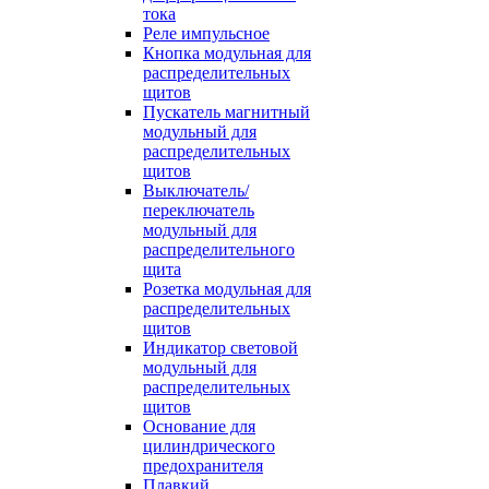
тока
Реле импульсное
Кнопка модульная для
распределительных
щитов
Пускатель магнитный
модульный для
распределительных
щитов
Выключатель/
переключатель
модульный для
распределительного
щита
Розетка модульная для
распределительных
щитов
Индикатор световой
модульный для
распределительных
щитов
Основание для
цилиндрического
предохранителя
Плавкий