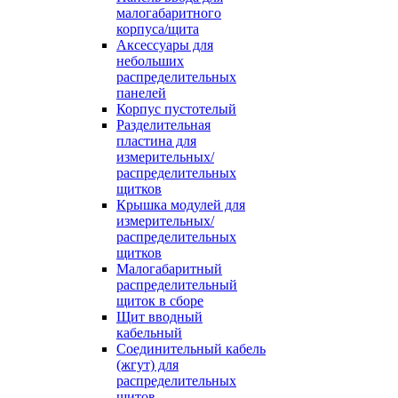
малогабаритного
корпуса/щита
Аксессуары для
небольших
распределительных
панелей
Корпус пустотелый
Разделительная
пластина для
измерительных/
распределительных
щитков
Крышка модулей для
измерительных/
распределительных
щитков
Малогабаритный
распределительный
щиток в сборе
Щит вводный
кабельный
Соединительный кабель
(жгут) для
распределительных
щитов