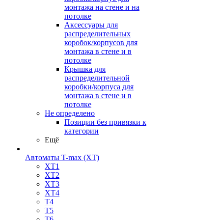
монтажа на стене и на
потолке
Аксессуары для
распределительных
коробок/корпусов для
монтажа в стене и в
потолке
Крышка для
распределительной
коробки/корпуса для
монтажа в стене и в
потолке
Не определено
Позиции без привязки к
категории
Ещё
Автоматы T-max (XT)
XT1
XT2
XT3
XT4
T4
T5
T6