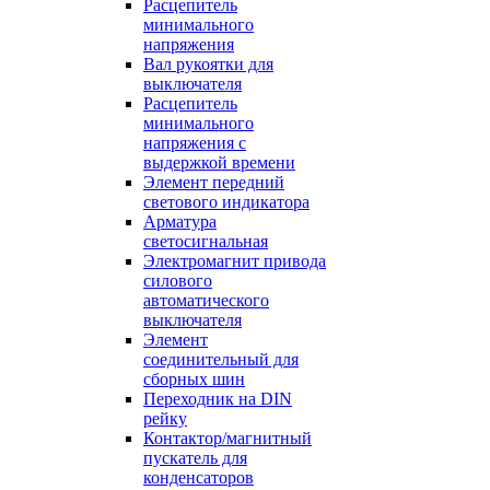
Расцепитель
минимального
напряжения
Вал рукоятки для
выключателя
Расцепитель
минимального
напряжения с
выдержкой времени
Элемент передний
светового индикатора
Арматура
светосигнальная
Электромагнит привода
силового
автоматического
выключателя
Элемент
соединительный для
сборных шин
Переходник на DIN
рейку
Контактор/магнитный
пускатель для
конденсаторов