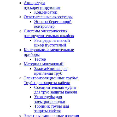
Аппаратура
пускорегулирующая
Конденсатор
Осветительные аксессуары
Энергосберегающий
контроллер
Системы электрических
распределительных шкафов
Распределительный
шкаф пустотелый
Контрольно-измерительные
приборы
Тестер
Материал монтажный
Зажим/Клипса для
крепления труб
Электроизоляционные трубы/
Трубы для защиты кабеля
Соединительная муфта
для труб защиты кабеля
Угол трубы для
электропроводки
Тройник трубы для
защиты кабеля
Электроустановочные изделия