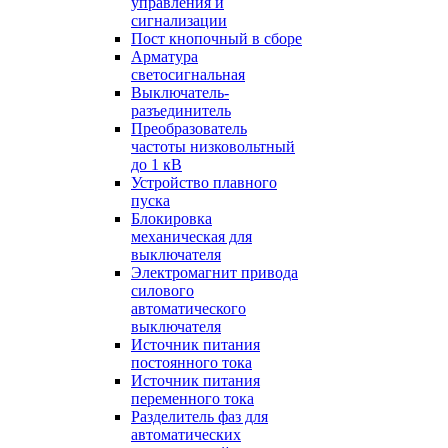
управления и
сигнализации
Пост кнопочный в сборе
Арматура
светосигнальная
Выключатель-
разъединитель
Преобразователь
частоты низковольтный
до 1 кВ
Устройство плавного
пуска
Блокировка
механическая для
выключателя
Электромагнит привода
силового
автоматического
выключателя
Источник питания
постоянного тока
Источник питания
переменного тока
Разделитель фаз для
автоматических