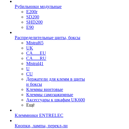
Рубильники модульные
E200r
SD200
SHD200
E90
Распределительные щиты, боксы
Mistral65
UK
CA......EU
CA......RU
Mistral41
U
CU
Держатели для клемм в щиты
и боксы
Клеммы винтовые
Клеммы самозажимные
Аксессуары к шкафам UK600
Ещё
Клеммники ENTRELEC
Кнопки, лампы, перекл-ли