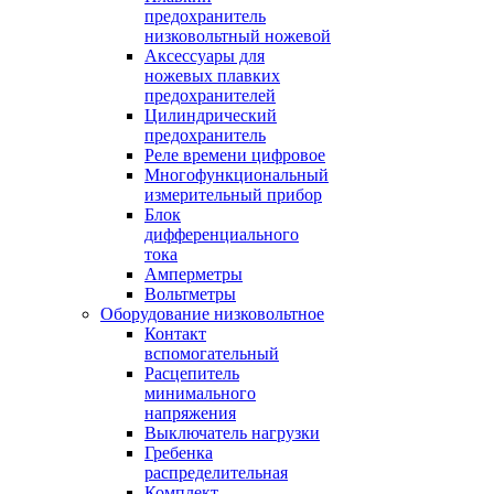
предохранитель
низковольтный ножевой
Аксессуары для
ножевых плавких
предохранителей
Цилиндрический
предохранитель
Реле времени цифровое
Многофункциональный
измерительный прибор
Блок
дифференциального
тока
Амперметры
Вольтметры
Оборудование низковольтное
Контакт
вспомогательный
Расцепитель
минимального
напряжения
Выключатель нагрузки
Гребенка
распределительная
Комплект