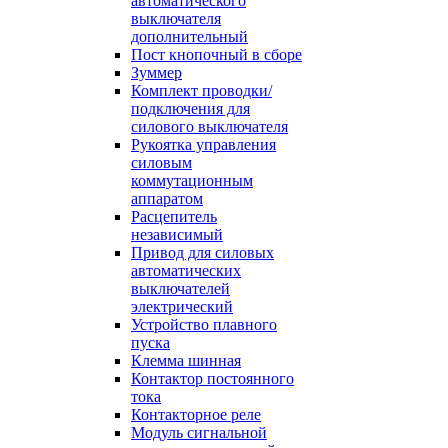
автоматического
выключателя
дополнительный
Пост кнопочный в сборе
Зуммер
Комплект проводки/
подключения для
силового выключателя
Рукоятка управления
силовым
коммутационным
аппаратом
Расцепитель
независимый
Привод для силовых
автоматических
выключателей
электрический
Устройство плавного
пуска
Клемма шинная
Контактор постоянного
тока
Контакторное реле
Модуль сигнальной