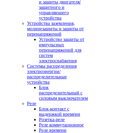
и защиты двигателя/
защитного и
управляющего
устройства
Устройства заземления,
молниезащиты и защиты от
перенапряжений
Устройство защиты от
импульсных
перенапряжений для
систем
электроснабжения
Системы распределения
электроэнергии/
распределительные
устройства
Блок
распределительный с
силовым выключателем
Реле
Блок-контакт с
выдержкой времени
Розетка-реле
Реле коммутационное
Реле времени