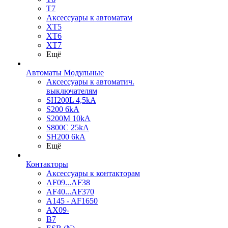
T7
Аксессуары к автоматам
XT5
XT6
XT7
Ещё
Автоматы Модульные
Аксессуары к автоматич.
выключателям
SH200L 4,5kA
S200 6kA
S200M 10kA
S800C 25kA
SH200 6kA
Ещё
Контакторы
Аксессуары к контакторам
AF09...AF38
AF40...AF370
A145 - AF1650
AX09-
B7