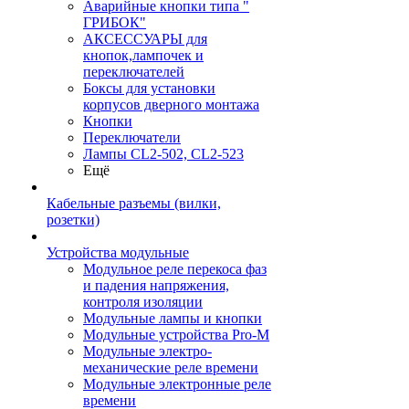
Аварийные кнопки типа "
ГРИБОК"
АКСЕССУАРЫ для
кнопок,лампочек и
переключателей
Боксы для установки
корпусов дверного монтажа
Кнопки
Переключатели
Лампы CL2-502, CL2-523
Ещё
Кабельные разъемы (вилки,
розетки)
Устройства модульные
Модульное реле перекоса фаз
и падения напряжения,
контроля изоляции
Модульные лампы и кнопки
Модульные устройства Pro-M
Модульные электро-
механические реле времени
Модульные электронные реле
времени