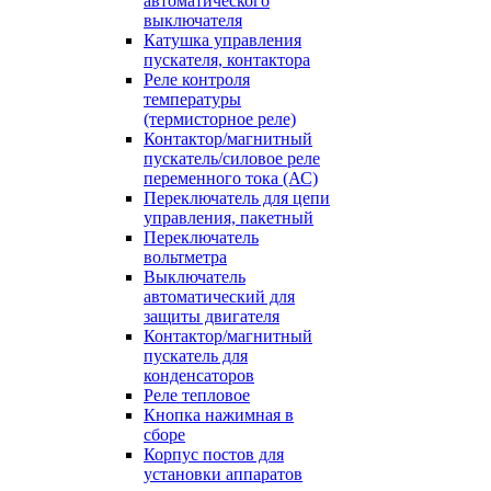
автоматического
выключателя
Катушка управления
пускателя, контактора
Реле контроля
температуры
(термисторное реле)
Контактор/магнитный
пускатель/силовое реле
переменного тока (АС)
Переключатель для цепи
управления, пакетный
Переключатель
вольтметра
Выключатель
автоматический для
защиты двигателя
Контактор/магнитный
пускатель для
конденсаторов
Реле тепловое
Кнопка нажимная в
сборе
Корпус постов для
установки аппаратов