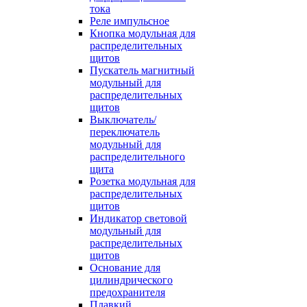
тока
Реле импульсное
Кнопка модульная для
распределительных
щитов
Пускатель магнитный
модульный для
распределительных
щитов
Выключатель/
переключатель
модульный для
распределительного
щита
Розетка модульная для
распределительных
щитов
Индикатор световой
модульный для
распределительных
щитов
Основание для
цилиндрического
предохранителя
Плавкий