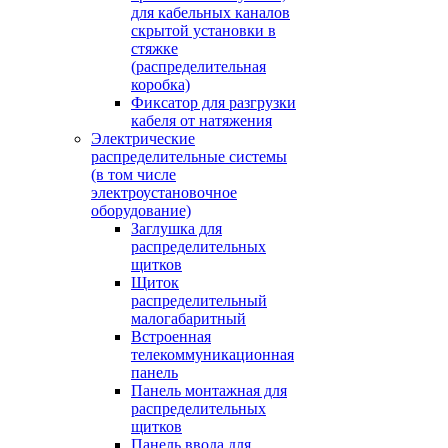
для кабельных каналов
скрытой установки в
стяжке
(распределительная
коробка)
Фиксатор для разгрузки
кабеля от натяжения
Электрические
распределительные системы
(в том числе
электроустановочное
оборудование)
Заглушка для
распределительных
щитков
Щиток
распределительный
малогабаритный
Встроенная
телекоммуникационная
панель
Панель монтажная для
распределительных
щитков
Панель ввода для