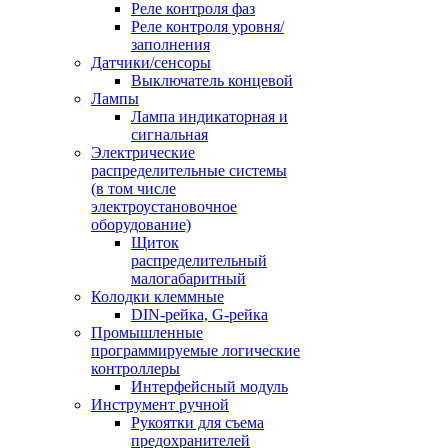
Реле контроля фаз
Реле контроля уровня/
заполнения
Датчики/сенсоры
Выключатель концевой
Лампы
Лампа индикаторная и
сигнальная
Электрические
распределительные системы
(в том числе
электроустановочное
оборудование)
Щиток
распределительный
малогабаритный
Колодки клеммные
DIN-рейка, G-рейка
Промышленные
программируемые логические
контроллеры
Интерфейсный модуль
Инструмент ручной
Рукоятки для съема
предохранителей