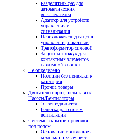
Разделитель фаз для
автоматических
выключателей
Адаптер для устройств
управления и
сигнализации
Переключатель для цепи
управления, пакетный
Трансформатор силовой
Защитный кожух для
контактных элементов
нажимной кнопки
Не определено
Позиции без привязки к
категории
Прочие товары
Двигатели ворот, рольставен/
Насосы/Вентиляторы
Электродвигатель
Решетка для систем
вентиляции
Системы скрытой проводки
под полом
Основание монтажное с
крышкой и заглушкой,