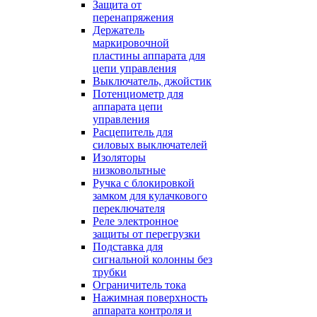
Защита от
перенапряжения
Держатель
маркировочной
пластины аппарата для
цепи управления
Выключатель, джойстик
Потенциометр для
аппарата цепи
управления
Расцепитель для
силовых выключателей
Изоляторы
низковольтные
Ручка с блокировкой
замком для кулачкового
переключателя
Реле электронное
защиты от перегрузки
Подставка для
сигнальной колонны без
трубки
Ограничитель тока
Нажимная поверхность
аппарата контроля и