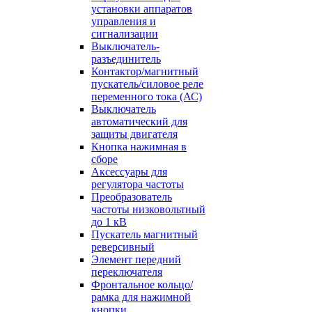
установки аппаратов
управления и
сигнализации
Выключатель-
разъединитель
Контактор/магнитный
пускатель/силовое реле
переменного тока (АС)
Выключатель
автоматический для
защиты двигателя
Кнопка нажимная в
сборе
Аксессуары для
регулятора частоты
Преобразователь
частоты низковольтный
до 1 кВ
Пускатель магнитный
реверсивный
Элемент передний
переключателя
Фронтальное кольцо/
рамка для нажимной
кнопки