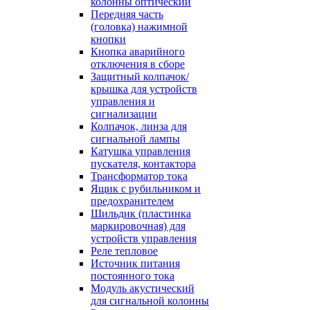
колонны оптический
Передняя часть
(головка) нажимной
кнопки
Кнопка аварийного
отключения в сборе
Защитный колпачок/
крышка для устройств
управления и
сигнализации
Колпачок, линза для
сигнальной лампы
Катушка управления
пускателя, контактора
Трансформатор тока
Ящик с рубильником и
предохранителем
Шильдик (пластинка
маркировочная) для
устройств управления
Реле тепловое
Источник питания
постоянного тока
Модуль акустический
для сигнальной колонны