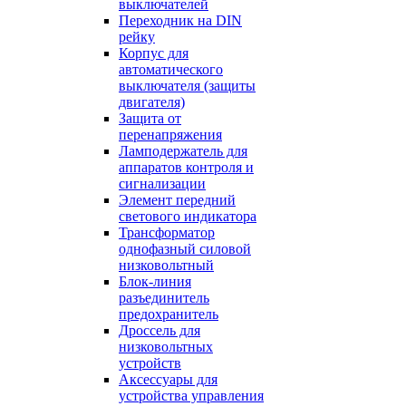
выключателей
Переходник на DIN
рейку
Корпус для
автоматического
выключателя (защиты
двигателя)
Защита от
перенапряжения
Ламподержатель для
аппаратов контроля и
сигнализации
Элемент передний
светового индикатора
Трансформатор
однофазный силовой
низковольтный
Блок-линия
разъединитель
предохранитель
Дроссель для
низковольтных
устройств
Аксессуары для
устройства управления