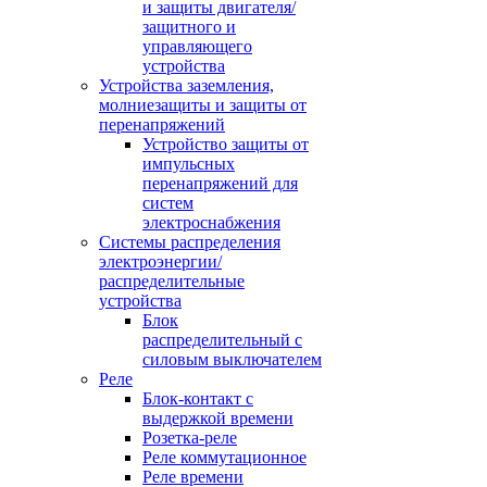
и защиты двигателя/
защитного и
управляющего
устройства
Устройства заземления,
молниезащиты и защиты от
перенапряжений
Устройство защиты от
импульсных
перенапряжений для
систем
электроснабжения
Системы распределения
электроэнергии/
распределительные
устройства
Блок
распределительный с
силовым выключателем
Реле
Блок-контакт с
выдержкой времени
Розетка-реле
Реле коммутационное
Реле времени