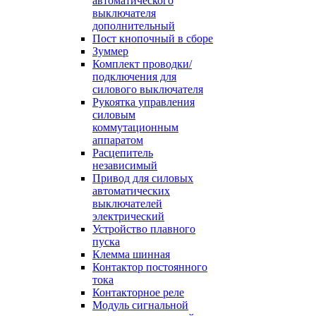
автоматического
выключателя
дополнительный
Пост кнопочный в сборе
Зуммер
Комплект проводки/
подключения для
силового выключателя
Рукоятка управления
силовым
коммутационным
аппаратом
Расцепитель
независимый
Привод для силовых
автоматических
выключателей
электрический
Устройство плавного
пуска
Клемма шинная
Контактор постоянного
тока
Контакторное реле
Модуль сигнальной