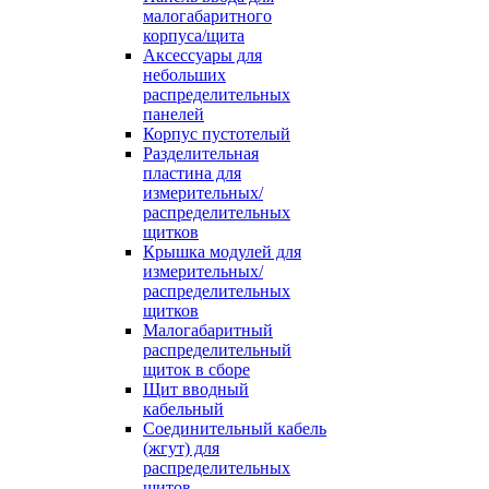
малогабаритного
корпуса/щита
Аксессуары для
небольших
распределительных
панелей
Корпус пустотелый
Разделительная
пластина для
измерительных/
распределительных
щитков
Крышка модулей для
измерительных/
распределительных
щитков
Малогабаритный
распределительный
щиток в сборе
Щит вводный
кабельный
Соединительный кабель
(жгут) для
распределительных
щитов