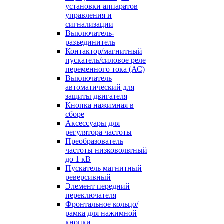
установки аппаратов
управления и
сигнализации
Выключатель-
разъединитель
Контактор/магнитный
пускатель/силовое реле
переменного тока (АС)
Выключатель
автоматический для
защиты двигателя
Кнопка нажимная в
сборе
Аксессуары для
регулятора частоты
Преобразователь
частоты низковольтный
до 1 кВ
Пускатель магнитный
реверсивный
Элемент передний
переключателя
Фронтальное кольцо/
рамка для нажимной
кнопки