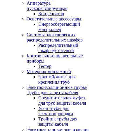
Аппаратура
пускорегулирующая
Конденсатор
Осветительные аксессуары
Энергосберегающий
контроллер
Системы электрических
распределительных шкафов
Распределительный
шкаф пустотелый
Контрольно-измерительные
приборы
Тестер
Материал монтажный
Зажим/Клипса для
крепления труб
Электроизоляционные трубы/
Трубы для защиты кабеля
Соединительная муфта
для труб защиты кабеля
Угол трубы для
электропроводки
Тройник трубы для
защиты кабеля
Электроустановочные изделия