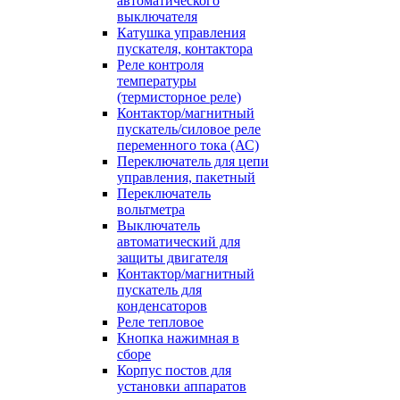
автоматического
выключателя
Катушка управления
пускателя, контактора
Реле контроля
температуры
(термисторное реле)
Контактор/магнитный
пускатель/силовое реле
переменного тока (АС)
Переключатель для цепи
управления, пакетный
Переключатель
вольтметра
Выключатель
автоматический для
защиты двигателя
Контактор/магнитный
пускатель для
конденсаторов
Реле тепловое
Кнопка нажимная в
сборе
Корпус постов для
установки аппаратов