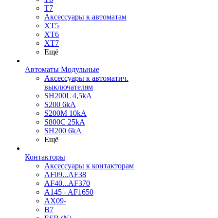
T7
Аксессуары к автоматам
XT5
XT6
XT7
Ещё
Автоматы Модульные
Аксессуары к автоматич.
выключателям
SH200L 4,5kA
S200 6kA
S200M 10kA
S800C 25kA
SH200 6kA
Ещё
Контакторы
Аксессуары к контакторам
AF09...AF38
AF40...AF370
A145 - AF1650
AX09-
B7