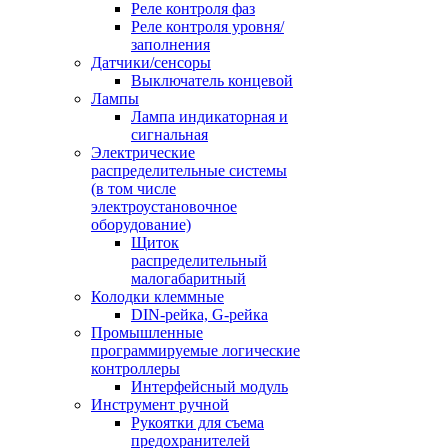
Реле контроля фаз
Реле контроля уровня/
заполнения
Датчики/сенсоры
Выключатель концевой
Лампы
Лампа индикаторная и
сигнальная
Электрические
распределительные системы
(в том числе
электроустановочное
оборудование)
Щиток
распределительный
малогабаритный
Колодки клеммные
DIN-рейка, G-рейка
Промышленные
программируемые логические
контроллеры
Интерфейсный модуль
Инструмент ручной
Рукоятки для съема
предохранителей