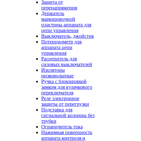
Защита от
перенапряжения
Держатель
маркировочной
пластины аппарата для
цепи управления
Выключатель, джойстик
Потенциометр для
аппарата цепи
управления
Расцепитель для
силовых выключателей
Изоляторы
низковольтные
Ручка с блокировкой
замком для кулачкового
переключателя
Реле электронное
защиты от перегрузки
Подставка для
сигнальной колонны без
трубки
Ограничитель тока
Нажимная поверхность
аппарата контроля и