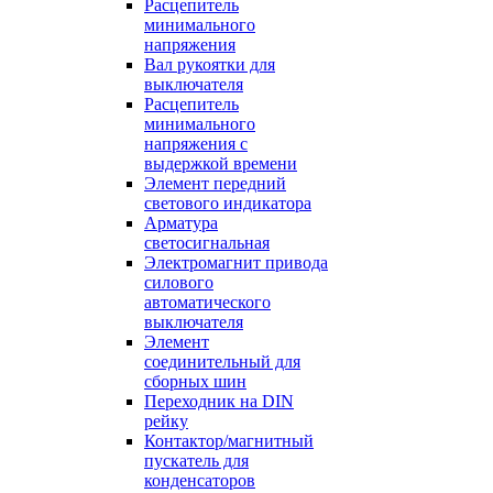
Расцепитель
минимального
напряжения
Вал рукоятки для
выключателя
Расцепитель
минимального
напряжения с
выдержкой времени
Элемент передний
светового индикатора
Арматура
светосигнальная
Электромагнит привода
силового
автоматического
выключателя
Элемент
соединительный для
сборных шин
Переходник на DIN
рейку
Контактор/магнитный
пускатель для
конденсаторов