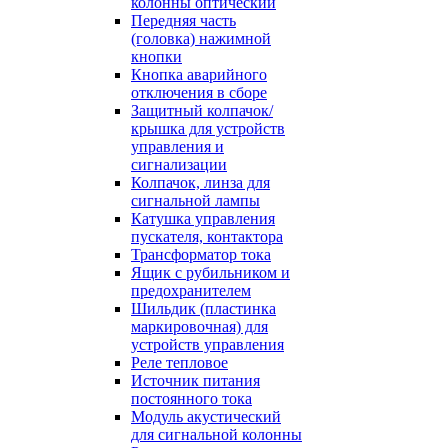
колонны оптический
Передняя часть
(головка) нажимной
кнопки
Кнопка аварийного
отключения в сборе
Защитный колпачок/
крышка для устройств
управления и
сигнализации
Колпачок, линза для
сигнальной лампы
Катушка управления
пускателя, контактора
Трансформатор тока
Ящик с рубильником и
предохранителем
Шильдик (пластинка
маркировочная) для
устройств управления
Реле тепловое
Источник питания
постоянного тока
Модуль акустический
для сигнальной колонны