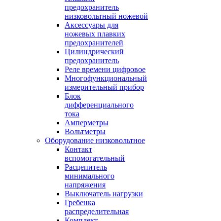
предохранитель
низковольтный ножевой
Аксессуары для
ножевых плавких
предохранителей
Цилиндрический
предохранитель
Реле времени цифровое
Многофункциональный
измерительный прибор
Блок
дифференциального
тока
Амперметры
Вольтметры
Оборудование низковольтное
Контакт
вспомогательный
Расцепитель
минимального
напряжения
Выключатель нагрузки
Гребенка
распределительная
Комплект