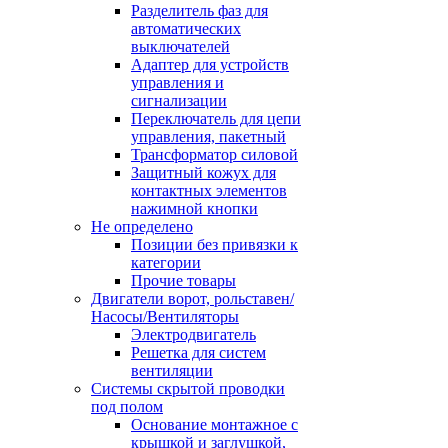
Разделитель фаз для
автоматических
выключателей
Адаптер для устройств
управления и
сигнализации
Переключатель для цепи
управления, пакетный
Трансформатор силовой
Защитный кожух для
контактных элементов
нажимной кнопки
Не определено
Позиции без привязки к
категории
Прочие товары
Двигатели ворот, рольставен/
Насосы/Вентиляторы
Электродвигатель
Решетка для систем
вентиляции
Системы скрытой проводки
под полом
Основание монтажное с
крышкой и заглушкой,