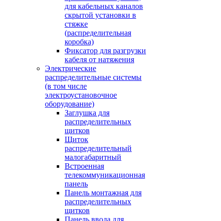
для кабельных каналов
скрытой установки в
стяжке
(распределительная
коробка)
Фиксатор для разгрузки
кабеля от натяжения
Электрические
распределительные системы
(в том числе
электроустановочное
оборудование)
Заглушка для
распределительных
щитков
Щиток
распределительный
малогабаритный
Встроенная
телекоммуникационная
панель
Панель монтажная для
распределительных
щитков
Панель ввода для