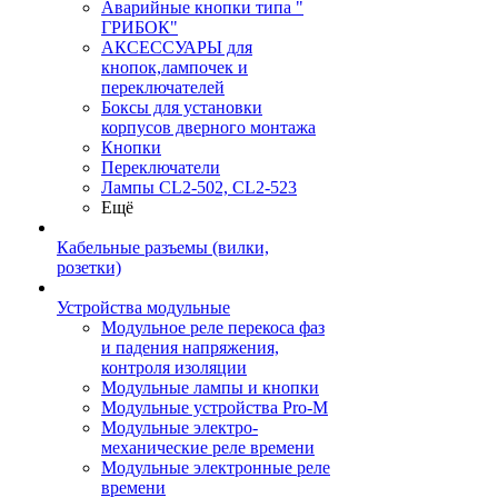
Аварийные кнопки типа "
ГРИБОК"
АКСЕССУАРЫ для
кнопок,лампочек и
переключателей
Боксы для установки
корпусов дверного монтажа
Кнопки
Переключатели
Лампы CL2-502, CL2-523
Ещё
Кабельные разъемы (вилки,
розетки)
Устройства модульные
Модульное реле перекоса фаз
и падения напряжения,
контроля изоляции
Модульные лампы и кнопки
Модульные устройства Pro-M
Модульные электро-
механические реле времени
Модульные электронные реле
времени