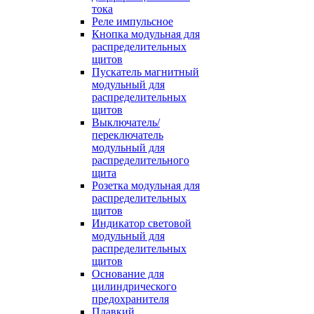
тока
Реле импульсное
Кнопка модульная для
распределительных
щитов
Пускатель магнитный
модульный для
распределительных
щитов
Выключатель/
переключатель
модульный для
распределительного
щита
Розетка модульная для
распределительных
щитов
Индикатор световой
модульный для
распределительных
щитов
Основание для
цилиндрического
предохранителя
Плавкий