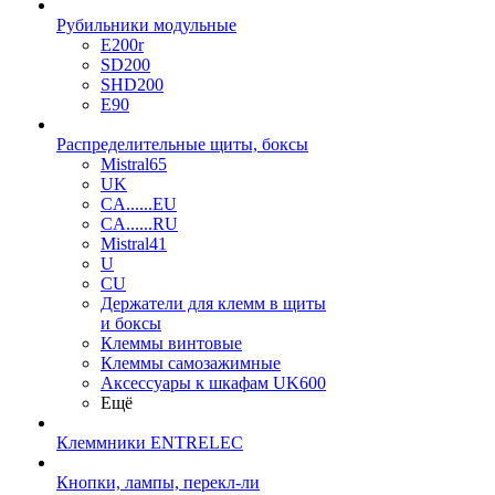
Рубильники модульные
E200r
SD200
SHD200
E90
Распределительные щиты, боксы
Mistral65
UK
CA......EU
CA......RU
Mistral41
U
CU
Держатели для клемм в щиты
и боксы
Клеммы винтовые
Клеммы самозажимные
Аксессуары к шкафам UK600
Ещё
Клеммники ENTRELEC
Кнопки, лампы, перекл-ли