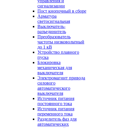
управления и
сигнализации
Пост кнопочный в сборе
Арматура
светосигнальная
Выключатель-
разъединитель
Преобразователь
частоты низковольтный
до 1 кВ
Устройство плавного
пуска
Блокировка
механическая для
выключателя
Электромагнит привода
силового
автоматического
выключателя
Источник питания
постоянного тока
Источник питания
переменного тока
Разделитель фаз для
автоматических