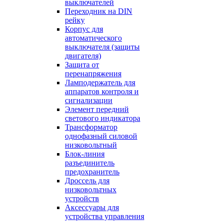
выключателей
Переходник на DIN
рейку
Корпус для
автоматического
выключателя (защиты
двигателя)
Защита от
перенапряжения
Ламподержатель для
аппаратов контроля и
сигнализации
Элемент передний
светового индикатора
Трансформатор
однофазный силовой
низковольтный
Блок-линия
разъединитель
предохранитель
Дроссель для
низковольтных
устройств
Аксессуары для
устройства управления