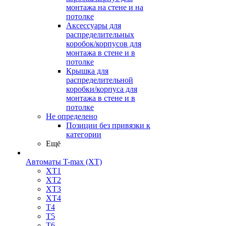
монтажа на стене и на
потолке
Аксессуары для
распределительных
коробок/корпусов для
монтажа в стене и в
потолке
Крышка для
распределительной
коробки/корпуса для
монтажа в стене и в
потолке
Не определено
Позиции без привязки к
категории
Ещё
Автоматы T-max (XT)
XT1
XT2
XT3
XT4
T4
T5
T6