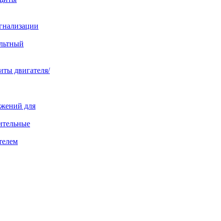
игнализации
ольтный
иты двигателя/
яжений для
ительные
телем