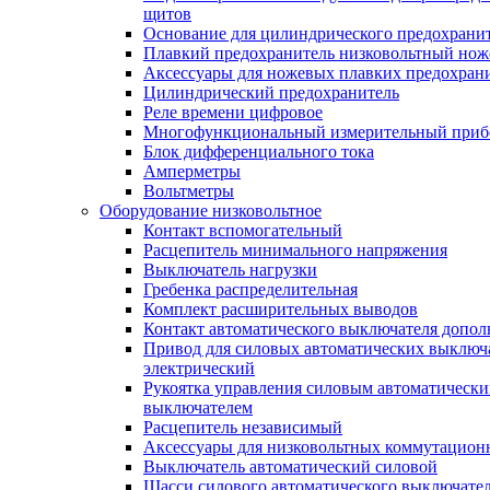
щитов
Основание для цилиндрического предохрани
Плавкий предохранитель низковольтный нож
Аксессуары для ножевых плавких предохран
Цилиндрический предохранитель
Реле времени цифровое
Многофункциональный измерительный приб
Блок дифференциального тока
Амперметры
Вольтметры
Оборудование низковольтное
Контакт вспомогательный
Расцепитель минимального напряжения
Выключатель нагрузки
Гребенка распределительная
Комплект расширительных выводов
Контакт автоматического выключателя допо
Привод для силовых автоматических выключ
электрический
Рукоятка управления силовым автоматическ
выключателем
Расцепитель независимый
Аксессуары для низковольтных коммутацион
Выключатель автоматический силовой
Шасси силового автоматического выключате