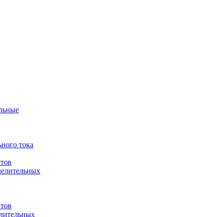
ульные
ного тока
итов
делительных
итов
елительных