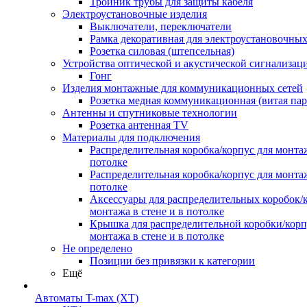
Тройник трубы для защиты кабеля
Электроустановочные изделия
Выключатели, переключатели
Рамка декоративная для электроустановочных
Розетка силовая (штепсельная)
Устройства оптической и акустической сигнализац
Гонг
Изделия монтажные для коммуникационных сетей
Розетка медная коммуникационная (витая пар
Антенны и спутниковые технологии
Розетка антенная TV
Материалы для подключения
Распределительная коробка/корпус для монтаж
потолке
Распределительная коробка/корпус для монтаж
потолке
Аксессуары для распределительных коробок/
монтажа в стене и в потолке
Крышка для распределительной коробки/корп
монтажа в стене и в потолке
Не определено
Позиции без привязки к категории
Ещё
Автоматы T-max (XT)