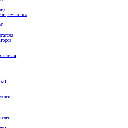
ле)
е переменного
ый
гателя
аторов
вления и
 кВ
ского
телей
ащиты