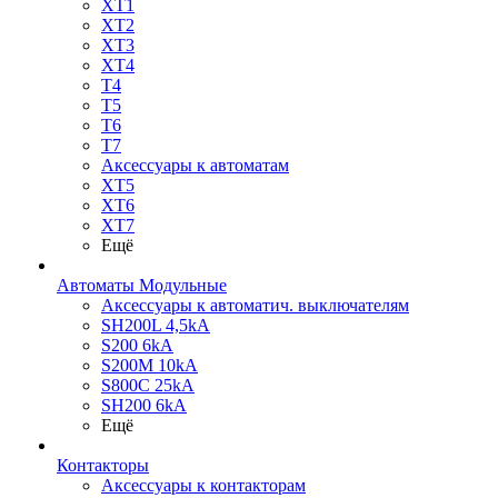
XT1
XT2
XT3
XT4
T4
T5
T6
T7
Аксессуары к автоматам
XT5
XT6
XT7
Ещё
Автоматы Модульные
Аксессуары к автоматич. выключателям
SH200L 4,5kA
S200 6kA
S200M 10kA
S800C 25kA
SH200 6kA
Ещё
Контакторы
Аксессуары к контакторам