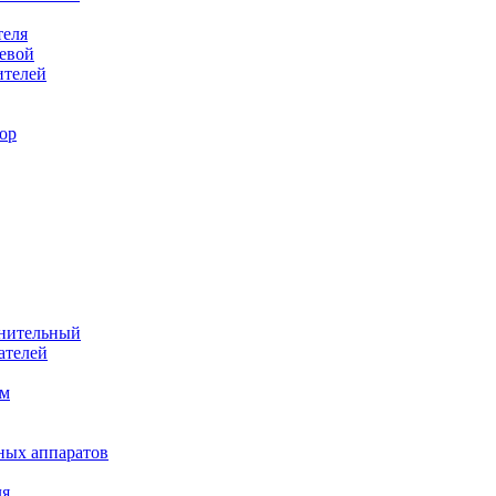
теля
евой
ителей
ор
лнительный
ателей
им
ных аппаратов
ля