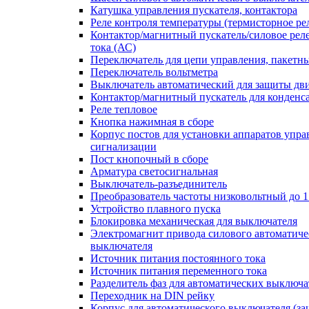
Катушка управления пускателя, контактора
Реле контроля температуры (термисторное ре
Контактор/магнитный пускатель/силовое рел
тока (АС)
Переключатель для цепи управления, пакетн
Переключатель вольтметра
Выключатель автоматический для защиты дви
Контактор/магнитный пускатель для конденс
Реле тепловое
Кнопка нажимная в сборе
Корпус постов для установки аппаратов упра
сигнализации
Пост кнопочный в сборе
Арматура светосигнальная
Выключатель-разъединитель
Преобразователь частоты низковольтный до 1
Устройство плавного пуска
Блокировка механическая для выключателя
Электромагнит привода силового автоматиче
выключателя
Источник питания постоянного тока
Источник питания переменного тока
Разделитель фаз для автоматических выключа
Переходник на DIN рейку
Корпус для автоматического выключателя (з