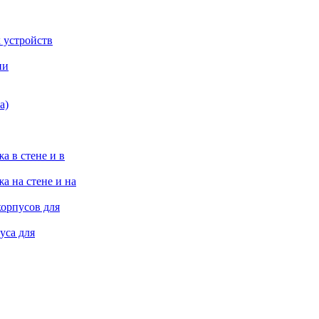
 устройств
ии
а)
а в стене и в
а на стене и на
корпусов для
уса для