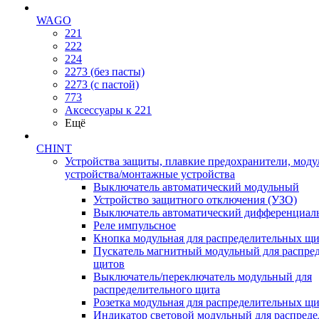
WAGO
221
222
224
2273 (без пасты)
2273 (с пастой)
773
Аксессуары к 221
Ещё
CHINT
Устройства защиты, плавкие предохранители, мод
устройства/монтажные устройства
Выключатель автоматический модульный
Устройство защитного отключения (УЗО)
Выключатель автоматический дифференциаль
Реле импульсное
Кнопка модульная для распределительных щ
Пускатель магнитный модульный для распре
щитов
Выключатель/переключатель модульный для
распределительного щита
Розетка модульная для распределительных щ
Индикатор световой модульный для распред