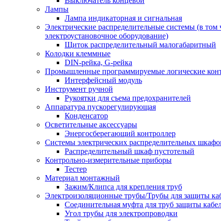
Выключатель концевой
Лампы
Лампа индикаторная и сигнальная
Электрические распределительные системы (в том 
электроустановочное оборудование)
Щиток распределительный малогабаритный
Колодки клеммные
DIN-рейка, G-рейка
Промышленные программируемые логические кон
Интерфейсный модуль
Инструмент ручной
Рукоятки для съема предохранителей
Аппаратура пускорегулирующая
Конденсатор
Осветительные аксессуары
Энергосберегающий контроллер
Системы электрических распределительных шкафо
Распределительный шкаф пустотелый
Контрольно-измерительные приборы
Тестер
Материал монтажный
Зажим/Клипса для крепления труб
Электроизоляционные трубы/Трубы для защиты ка
Соединительная муфта для труб защиты кабе
Угол трубы для электропроводки