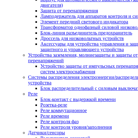
двигателя)
Защита от перенапряжения
Ламподержатель для аппаратов контроля и с
Элемент передний светового индикатора
Трансформатор однофазный силовой низков
Блок-линия разъединитель предохранитель
Дроссель для низковольтных устройств
Аксессуары для устройства управления и защ
защитного и управляющего устройства
Устройства заземления, молниезащиты и защиты от
перенапряжений
Устройство защиты от импульсных перенапр
систем электроснабжения
Системы распределения электроэнергии/распредел
устройства
Блок распределительный с силовым выключа
Реле
Блок-контакт с выдержкой времени
Розетка-реле
Реле коммутационное
Реле времени
Реле контроля фаз
Реле контроля уровня/заполнения
Датчики/сенсоры