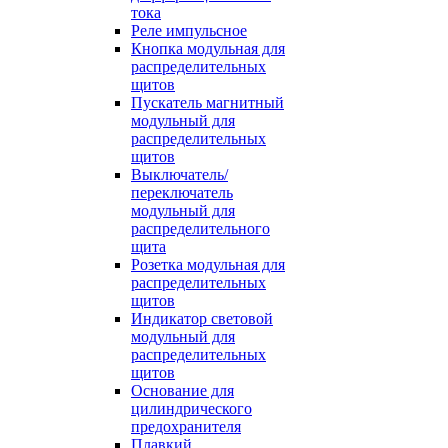
тока
Реле импульсное
Кнопка модульная для
распределительных
щитов
Пускатель магнитный
модульный для
распределительных
щитов
Выключатель/
переключатель
модульный для
распределительного
щита
Розетка модульная для
распределительных
щитов
Индикатор световой
модульный для
распределительных
щитов
Основание для
цилиндрического
предохранителя
Плавкий