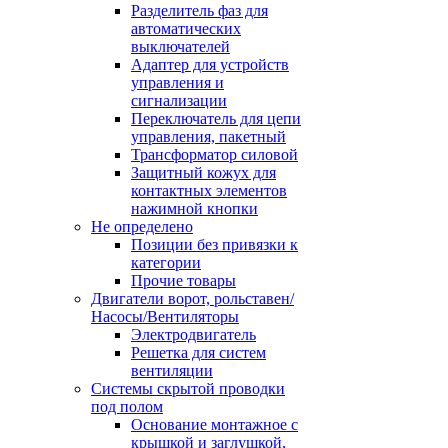
Разделитель фаз для
автоматических
выключателей
Адаптер для устройств
управления и
сигнализации
Переключатель для цепи
управления, пакетный
Трансформатор силовой
Защитный кожух для
контактных элементов
нажимной кнопки
Не определено
Позиции без привязки к
категории
Прочие товары
Двигатели ворот, рольставен/
Насосы/Вентиляторы
Электродвигатель
Решетка для систем
вентиляции
Системы скрытой проводки
под полом
Основание монтажное с
крышкой и заглушкой,