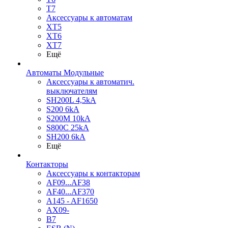
T7
Аксессуары к автоматам
XT5
XT6
XT7
Ещё
Автоматы Модульные
Аксессуары к автоматич.
выключателям
SH200L 4,5kA
S200 6kA
S200M 10kA
S800C 25kA
SH200 6kA
Ещё
Контакторы
Аксессуары к контакторам
AF09...AF38
AF40...AF370
A145 - AF1650
AX09-
B7