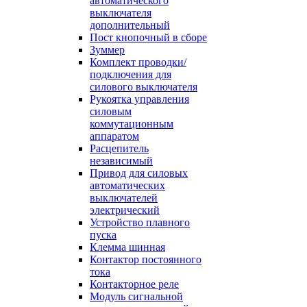
автоматического
выключателя
дополнительный
Пост кнопочный в сборе
Зуммер
Комплект проводки/
подключения для
силового выключателя
Рукоятка управления
силовым
коммутационным
аппаратом
Расцепитель
независимый
Привод для силовых
автоматических
выключателей
электрический
Устройство плавного
пуска
Клемма шинная
Контактор постоянного
тока
Контакторное реле
Модуль сигнальной