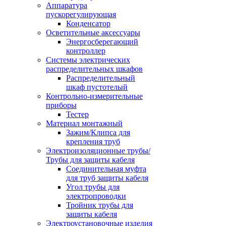
Аппаратура
пускорегулирующая
Конденсатор
Осветительные аксессуары
Энергосберегающий
контроллер
Системы электрических
распределительных шкафов
Распределительный
шкаф пустотелый
Контрольно-измерительные
приборы
Тестер
Материал монтажный
Зажим/Клипса для
крепления труб
Электроизоляционные трубы/
Трубы для защиты кабеля
Соединительная муфта
для труб защиты кабеля
Угол трубы для
электропроводки
Тройник трубы для
защиты кабеля
Электроустановочные изделия