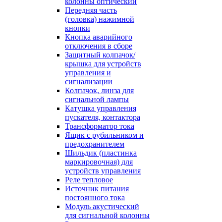
колонны оптический
Передняя часть
(головка) нажимной
кнопки
Кнопка аварийного
отключения в сборе
Защитный колпачок/
крышка для устройств
управления и
сигнализации
Колпачок, линза для
сигнальной лампы
Катушка управления
пускателя, контактора
Трансформатор тока
Ящик с рубильником и
предохранителем
Шильдик (пластинка
маркировочная) для
устройств управления
Реле тепловое
Источник питания
постоянного тока
Модуль акустический
для сигнальной колонны