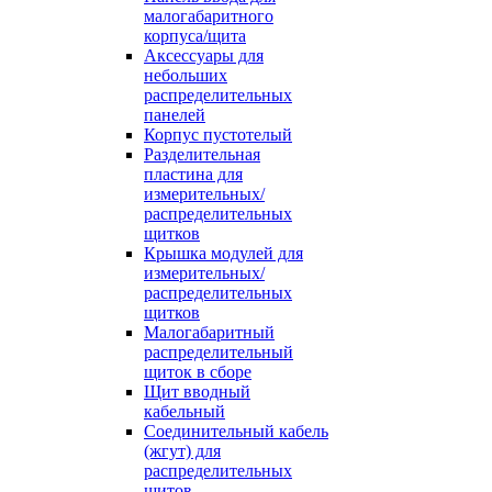
малогабаритного
корпуса/щита
Аксессуары для
небольших
распределительных
панелей
Корпус пустотелый
Разделительная
пластина для
измерительных/
распределительных
щитков
Крышка модулей для
измерительных/
распределительных
щитков
Малогабаритный
распределительный
щиток в сборе
Щит вводный
кабельный
Соединительный кабель
(жгут) для
распределительных
щитов