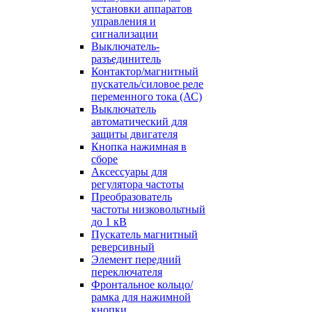
установки аппаратов
управления и
сигнализации
Выключатель-
разъединитель
Контактор/магнитный
пускатель/силовое реле
переменного тока (АС)
Выключатель
автоматический для
защиты двигателя
Кнопка нажимная в
сборе
Аксессуары для
регулятора частоты
Преобразователь
частоты низковольтный
до 1 кВ
Пускатель магнитный
реверсивный
Элемент передний
переключателя
Фронтальное кольцо/
рамка для нажимной
кнопки