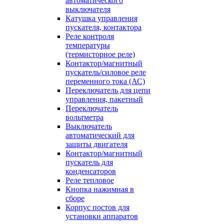
автоматического
выключателя
Катушка управления
пускателя, контактора
Реле контроля
температуры
(термисторное реле)
Контактор/магнитный
пускатель/силовое реле
переменного тока (АС)
Переключатель для цепи
управления, пакетный
Переключатель
вольтметра
Выключатель
автоматический для
защиты двигателя
Контактор/магнитный
пускатель для
конденсаторов
Реле тепловое
Кнопка нажимная в
сборе
Корпус постов для
установки аппаратов