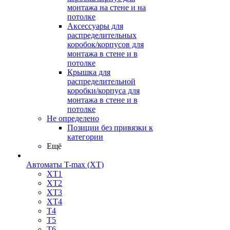
монтажа на стене и на
потолке
Аксессуары для
распределительных
коробок/корпусов для
монтажа в стене и в
потолке
Крышка для
распределительной
коробки/корпуса для
монтажа в стене и в
потолке
Не определено
Позиции без привязки к
категории
Ещё
Автоматы T-max (XT)
XT1
XT2
XT3
XT4
T4
T5
T6