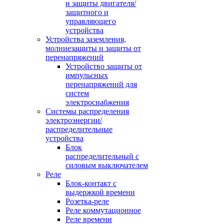
и защиты двигателя/
защитного и
управляющего
устройства
Устройства заземления,
молниезащиты и защиты от
перенапряжений
Устройство защиты от
импульсных
перенапряжений для
систем
электроснабжения
Системы распределения
электроэнергии/
распределительные
устройства
Блок
распределительный с
силовым выключателем
Реле
Блок-контакт с
выдержкой времени
Розетка-реле
Реле коммутационное
Реле времени