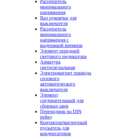
Расцепитель
минимального
напряжения
Вал рукоятки для
выключателя
Расцепитель
минимального
напряжения с
выдержкой времени
Элемент передний
светового индикатора
Арматура
светосигнальная
Электромагнит привода
силового
автоматического
выключателя
Элемент
соединительный для
сборных шин
Переходник на DIN
рейку
Контактор/магнитный
пускатель для
конденсаторов