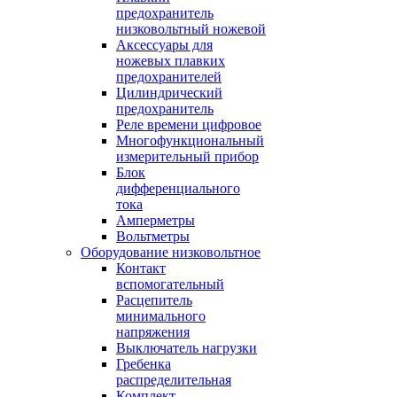
предохранитель
низковольтный ножевой
Аксессуары для
ножевых плавких
предохранителей
Цилиндрический
предохранитель
Реле времени цифровое
Многофункциональный
измерительный прибор
Блок
дифференциального
тока
Амперметры
Вольтметры
Оборудование низковольтное
Контакт
вспомогательный
Расцепитель
минимального
напряжения
Выключатель нагрузки
Гребенка
распределительная
Комплект