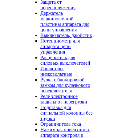
Защита от
перенапряжения
Держатель
маркировочной
пластины аппарата для
цепи управления
Выключатель, джойстик
Потенциометр для
аппарата цепи
управления
Расцепитель для
силовых выключателей
Изоляторы
низковольтные
Ручка с блокировкой
замком для кулачкового
переключателя
Реле электронное
защиты от перегрузки
Подставка для
сигнальной колонны без
трубки
Ограничитель тока
Нажимная поверхность
аппарата контроля и