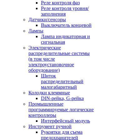
Реле контроля фаз
Реле контроля уровня/
заполнения
Датчики/сенсоры
Выключатель концевой
Лампы
Лампа индикаторная и
сигнальная
Электрические
распределительные системы
(в том числе
электроустановочное
оборудование)
Щиток
распределительный
малогабаритный
Колодки клеммные
DIN-рейка, G-рейка
Промышленные
программируемые логические
контроллеры
Интерфейсный модуль
Инструмент ручной
Рукоятки для съема
предохранителей