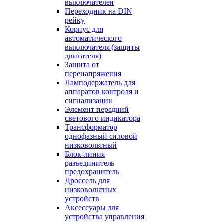
выключателей
Переходник на DIN
рейку
Корпус для
автоматического
выключателя (защиты
двигателя)
Защита от
перенапряжения
Ламподержатель для
аппаратов контроля и
сигнализации
Элемент передний
светового индикатора
Трансформатор
однофазный силовой
низковольтный
Блок-линия
разъединитель
предохранитель
Дроссель для
низковольтных
устройств
Аксессуары для
устройства управления