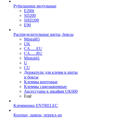
Рубильники модульные
E200r
SD200
SHD200
E90
Распределительные щиты, боксы
Mistral65
UK
CA......EU
CA......RU
Mistral41
U
CU
Держатели для клемм в щиты
и боксы
Клеммы винтовые
Клеммы самозажимные
Аксессуары к шкафам UK600
Ещё
Клеммники ENTRELEC
Кнопки, лампы, перекл-ли