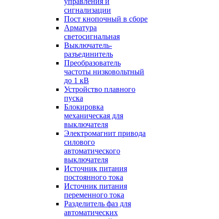
управления и
сигнализации
Пост кнопочный в сборе
Арматура
светосигнальная
Выключатель-
разъединитель
Преобразователь
частоты низковольтный
до 1 кВ
Устройство плавного
пуска
Блокировка
механическая для
выключателя
Электромагнит привода
силового
автоматического
выключателя
Источник питания
постоянного тока
Источник питания
переменного тока
Разделитель фаз для
автоматических