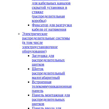
для кабельных каналов
скрытой установки в
стяжке
(распределительная
коробка)
Фиксатор для разгрузки
кабеля от натяжения
Электрические
распределительные системы
(в том числе
электроустановочное
оборудование)
Заглушка для
распределительных
щитков
Щиток
распределительный
малогабаритный
Встроенная
телекоммуникационная
панель
Панель монтажная для
распределительных
щитков
Панель ввода для