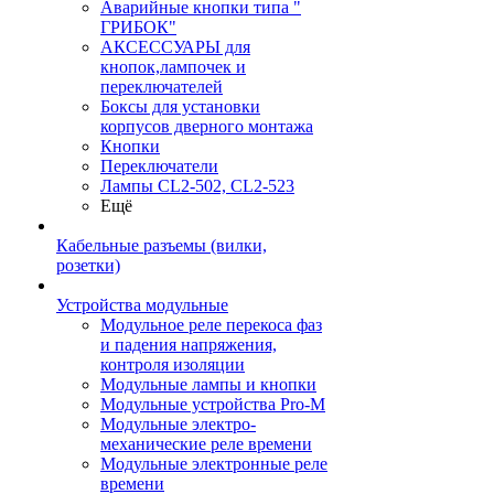
Аварийные кнопки типа "
ГРИБОК"
АКСЕССУАРЫ для
кнопок,лампочек и
переключателей
Боксы для установки
корпусов дверного монтажа
Кнопки
Переключатели
Лампы CL2-502, CL2-523
Ещё
Кабельные разъемы (вилки,
розетки)
Устройства модульные
Модульное реле перекоса фаз
и падения напряжения,
контроля изоляции
Модульные лампы и кнопки
Модульные устройства Pro-M
Модульные электро-
механические реле времени
Модульные электронные реле
времени