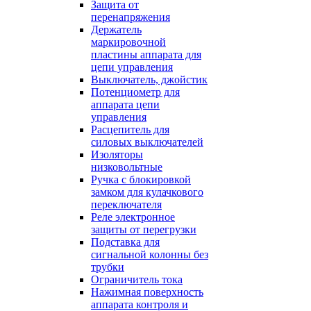
Защита от
перенапряжения
Держатель
маркировочной
пластины аппарата для
цепи управления
Выключатель, джойстик
Потенциометр для
аппарата цепи
управления
Расцепитель для
силовых выключателей
Изоляторы
низковольтные
Ручка с блокировкой
замком для кулачкового
переключателя
Реле электронное
защиты от перегрузки
Подставка для
сигнальной колонны без
трубки
Ограничитель тока
Нажимная поверхность
аппарата контроля и