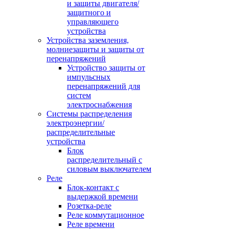
и защиты двигателя/
защитного и
управляющего
устройства
Устройства заземления,
молниезащиты и защиты от
перенапряжений
Устройство защиты от
импульсных
перенапряжений для
систем
электроснабжения
Системы распределения
электроэнергии/
распределительные
устройства
Блок
распределительный с
силовым выключателем
Реле
Блок-контакт с
выдержкой времени
Розетка-реле
Реле коммутационное
Реле времени