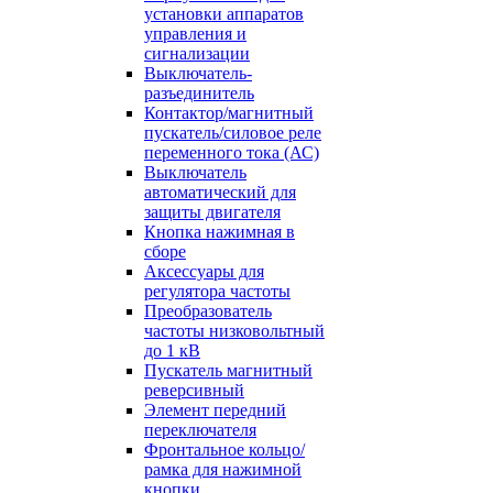
установки аппаратов
управления и
сигнализации
Выключатель-
разъединитель
Контактор/магнитный
пускатель/силовое реле
переменного тока (АС)
Выключатель
автоматический для
защиты двигателя
Кнопка нажимная в
сборе
Аксессуары для
регулятора частоты
Преобразователь
частоты низковольтный
до 1 кВ
Пускатель магнитный
реверсивный
Элемент передний
переключателя
Фронтальное кольцо/
рамка для нажимной
кнопки