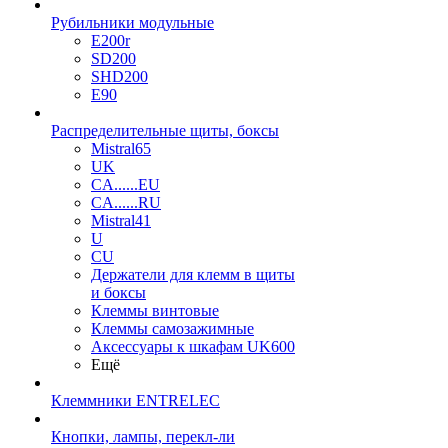
Рубильники модульные
E200r
SD200
SHD200
E90
Распределительные щиты, боксы
Mistral65
UK
CA......EU
CA......RU
Mistral41
U
CU
Держатели для клемм в щиты
и боксы
Клеммы винтовые
Клеммы самозажимные
Аксессуары к шкафам UK600
Ещё
Клеммники ENTRELEC
Кнопки, лампы, перекл-ли