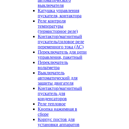
автоматического
выключателя
Катушка управления
пускателя, контактора
Реле контроля
температуры
(термисторное реле)
Контактор/магнитный
пускатель/силовое реле
переменного тока (АС)
Переключатель для цепи
управления, пакетный
Переключатель
вольтметра
Выключатель
автоматический для
защиты двигателя
Контактор/магнитный
пускатель для
конденсаторов
Реле тепловое
Кнопка нажимная в
сборе
Корпус постов для
установки аппаратов