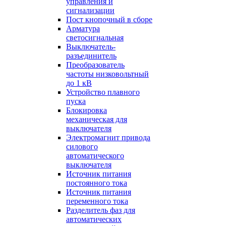
управления и
сигнализации
Пост кнопочный в сборе
Арматура
светосигнальная
Выключатель-
разъединитель
Преобразователь
частоты низковольтный
до 1 кВ
Устройство плавного
пуска
Блокировка
механическая для
выключателя
Электромагнит привода
силового
автоматического
выключателя
Источник питания
постоянного тока
Источник питания
переменного тока
Разделитель фаз для
автоматических