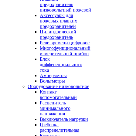
предохранитель
низковольтный ножевой
Аксессуары для
ножевых плавких
предохранителей
Цилиндрический
предохранитель
Реле времени цифровое
Многофункциональный
измерительный прибор
Блок
дифференциального
тока
Амперметры
Вольтметры
Оборудование низковольтное
Контакт
вспомогательный
Расцепитель
минимального
напряжения
Выключатель нагрузки
Гребенка
распределительная
Комплект