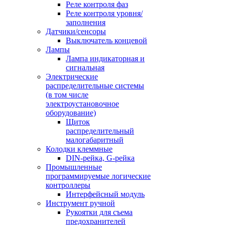
Реле контроля фаз
Реле контроля уровня/
заполнения
Датчики/сенсоры
Выключатель концевой
Лампы
Лампа индикаторная и
сигнальная
Электрические
распределительные системы
(в том числе
электроустановочное
оборудование)
Щиток
распределительный
малогабаритный
Колодки клеммные
DIN-рейка, G-рейка
Промышленные
программируемые логические
контроллеры
Интерфейсный модуль
Инструмент ручной
Рукоятки для съема
предохранителей