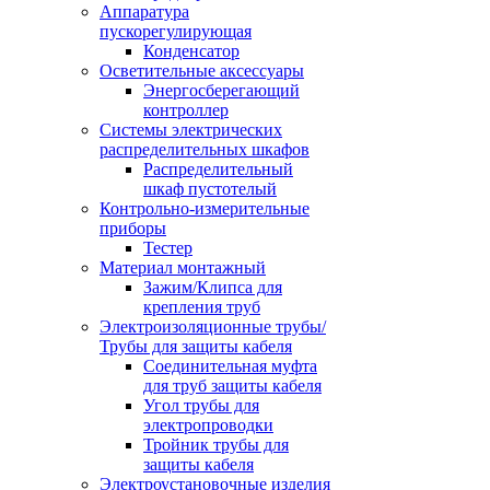
Аппаратура
пускорегулирующая
Конденсатор
Осветительные аксессуары
Энергосберегающий
контроллер
Системы электрических
распределительных шкафов
Распределительный
шкаф пустотелый
Контрольно-измерительные
приборы
Тестер
Материал монтажный
Зажим/Клипса для
крепления труб
Электроизоляционные трубы/
Трубы для защиты кабеля
Соединительная муфта
для труб защиты кабеля
Угол трубы для
электропроводки
Тройник трубы для
защиты кабеля
Электроустановочные изделия