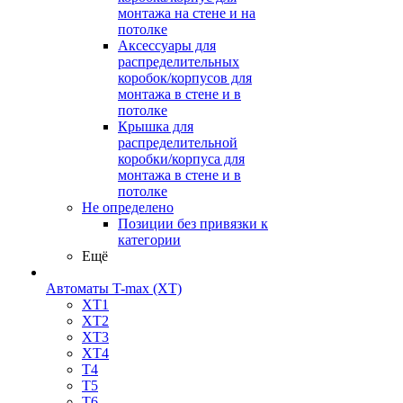
монтажа на стене и на
потолке
Аксессуары для
распределительных
коробок/корпусов для
монтажа в стене и в
потолке
Крышка для
распределительной
коробки/корпуса для
монтажа в стене и в
потолке
Не определено
Позиции без привязки к
категории
Ещё
Автоматы T-max (XT)
XT1
XT2
XT3
XT4
T4
T5
T6