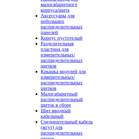
малогабаритного
корпуса/щита
Аксессуары для
небольших
распределительных
панелей
Корпус пустотелый
Разделительная
пластина для
измерительных/
распределительных
щитков
Крышка модулей для
измерительных/
распределительных
щитков
Малогабаритный
распределительный
щиток в сборе
Щит вводный
кабельный
Соединительный кабель
(жгут) для
распределительных
щитов