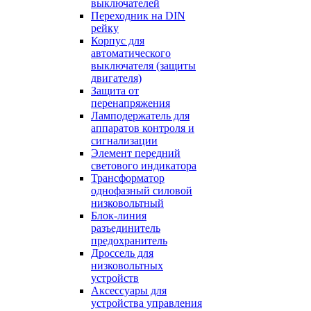
выключателей
Переходник на DIN
рейку
Корпус для
автоматического
выключателя (защиты
двигателя)
Защита от
перенапряжения
Ламподержатель для
аппаратов контроля и
сигнализации
Элемент передний
светового индикатора
Трансформатор
однофазный силовой
низковольтный
Блок-линия
разъединитель
предохранитель
Дроссель для
низковольтных
устройств
Аксессуары для
устройства управления