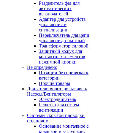
Разделитель фаз для
автоматических
выключателей
Адаптер для устройств
управления и
сигнализации
Переключатель для цепи
управления, пакетный
Трансформатор силовой
Защитный кожух для
контактных элементов
нажимной кнопки
Не определено
Позиции без привязки к
категории
Прочие товары
Двигатели ворот, рольставен/
Насосы/Вентиляторы
Электродвигатель
Решетка для систем
вентиляции
Системы скрытой проводки
под полом
Основание монтажное с
крышкой и заглушкой,