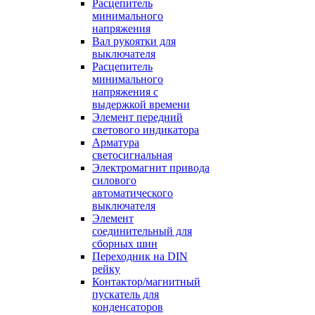
Расцепитель
минимального
напряжения
Вал рукоятки для
выключателя
Расцепитель
минимального
напряжения с
выдержкой времени
Элемент передний
светового индикатора
Арматура
светосигнальная
Электромагнит привода
силового
автоматического
выключателя
Элемент
соединительный для
сборных шин
Переходник на DIN
рейку
Контактор/магнитный
пускатель для
конденсаторов