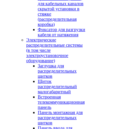
для кабельных каналов
скрытой установки в
стяжке
(распределительная
коробка)
Фиксатор для разгрузки
кабеля от натяжения
Электрические
распределительные системы
(в том числе
электроустановочное
оборудование)
Заглушка для
распределительных
щитков
Щиток
распределительный
малогабаритный
Встроенная
телекоммуникационная
панель
Панель монтажная для
распределительных
щитков
Панель ввода для