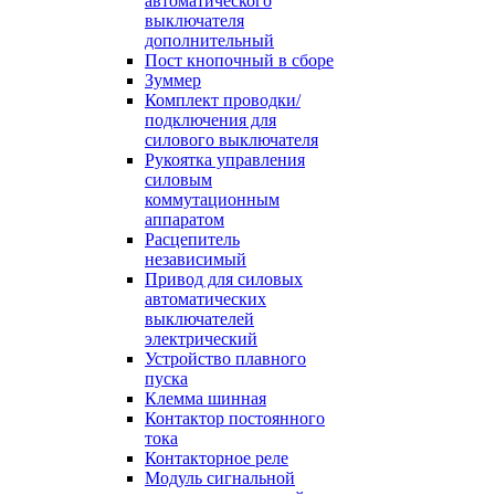
автоматического
выключателя
дополнительный
Пост кнопочный в сборе
Зуммер
Комплект проводки/
подключения для
силового выключателя
Рукоятка управления
силовым
коммутационным
аппаратом
Расцепитель
независимый
Привод для силовых
автоматических
выключателей
электрический
Устройство плавного
пуска
Клемма шинная
Контактор постоянного
тока
Контакторное реле
Модуль сигнальной