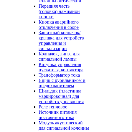
колонны оптический
Передняя часть
(головка) нажимной
кнопки
Кнопка аварийного
отключения в сборе
Защитный колпачок/
крышка для устройств
управления и
сигнализации
Колпачок, линза для
сигнальной лампы
Катушка управления
пускателя, контактора
Трансформатор тока
Ящик с рубильником и
предохранителем
Шильдик (пластинка
маркировочная) для
устройств управления
Реле тепловое
Источник питания
постоянного тока
Модуль акустический
для сигнальной колонны