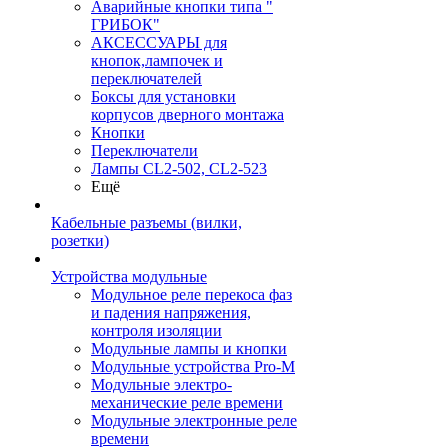
Аварийные кнопки типа "
ГРИБОК"
АКСЕССУАРЫ для
кнопок,лампочек и
переключателей
Боксы для установки
корпусов дверного монтажа
Кнопки
Переключатели
Лампы CL2-502, CL2-523
Ещё
Кабельные разъемы (вилки,
розетки)
Устройства модульные
Модульное реле перекоса фаз
и падения напряжения,
контроля изоляции
Модульные лампы и кнопки
Модульные устройства Pro-M
Модульные электро-
механические реле времени
Модульные электронные реле
времени