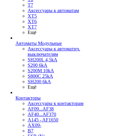
T7
Аксессуары к автоматам
XT5
XT6
XT7
Ещё
Автоматы Модульные
Аксессуары к автоматич.
выключателям
SH200L 4,5kA
S200 6kA
S200M 10kA
S800C 25kA
SH200 6kA
Ещё
Контакторы
Аксессуары к контакторам
AF09...AF38
AF40...AF370
A145 - AF1650
AX09-
B7