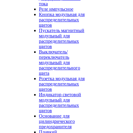
тока
Реле импульсное
Кнопка модульная для
распределительных
щитов
Пускатель магнитный
модульный для
распределительных
щитов
Выключатель/
переключатель
модульный для
распределительного
щита
Розетка модульная для
распределительных
щитов
Индикатор световой
модульный для
распределительных
щитов
Основание для
цилиндрического
предохранителя
Плавкий