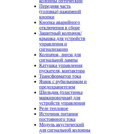
колонны оптический
Передняя часть
(головка) нажимной
кнопки
Кнопка аварийного
отключения в сборе
Защитный колпачок/
крышка для устройств
управления и
сигнализации
Колпачок, линза для
сигнальной лампы
Катушка управления
пускателя, контактора
Трансформатор тока
Ящик с рубильником и
предохранителем
Шильдик (пластинка
маркировочная) для
устройств управления
Реле тепловое
Источник питания
постоянного тока
Модуль акустический
для сигнальной колонны