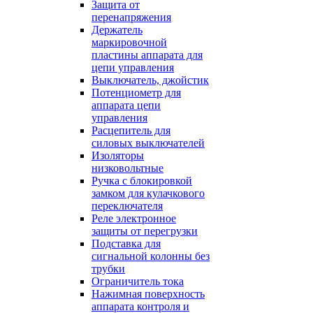
Защита от
перенапряжения
Держатель
маркировочной
пластины аппарата для
цепи управления
Выключатель, джойстик
Потенциометр для
аппарата цепи
управления
Расцепитель для
силовых выключателей
Изоляторы
низковольтные
Ручка с блокировкой
замком для кулачкового
переключателя
Реле электронное
защиты от перегрузки
Подставка для
сигнальной колонны без
трубки
Ограничитель тока
Нажимная поверхность
аппарата контроля и