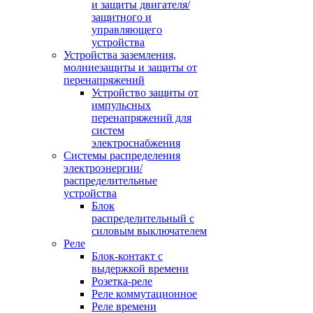
и защиты двигателя/
защитного и
управляющего
устройства
Устройства заземления,
молниезащиты и защиты от
перенапряжений
Устройство защиты от
импульсных
перенапряжений для
систем
электроснабжения
Системы распределения
электроэнергии/
распределительные
устройства
Блок
распределительный с
силовым выключателем
Реле
Блок-контакт с
выдержкой времени
Розетка-реле
Реле коммутационное
Реле времени