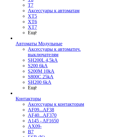
T7
Аксессуары к автоматам
XT5
XT6
XT7
Ещё
Автоматы Модульные
Аксессуары к автоматич.
выключателям
SH200L 4,5kA
S200 6kA
S200M 10kA
S800C 25kA
SH200 6kA
Ещё
Контакторы
Аксессуары к контакторам
AF09...AF38
AF40...AF370
A145 - AF1650
AX09-
B7