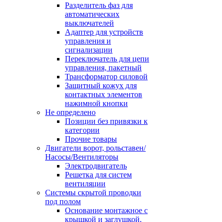
Разделитель фаз для
автоматических
выключателей
Адаптер для устройств
управления и
сигнализации
Переключатель для цепи
управления, пакетный
Трансформатор силовой
Защитный кожух для
контактных элементов
нажимной кнопки
Не определено
Позиции без привязки к
категории
Прочие товары
Двигатели ворот, рольставен/
Насосы/Вентиляторы
Электродвигатель
Решетка для систем
вентиляции
Системы скрытой проводки
под полом
Основание монтажное с
крышкой и заглушкой,