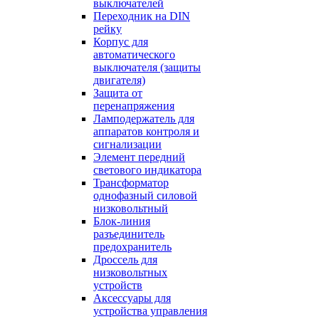
выключателей
Переходник на DIN
рейку
Корпус для
автоматического
выключателя (защиты
двигателя)
Защита от
перенапряжения
Ламподержатель для
аппаратов контроля и
сигнализации
Элемент передний
светового индикатора
Трансформатор
однофазный силовой
низковольтный
Блок-линия
разъединитель
предохранитель
Дроссель для
низковольтных
устройств
Аксессуары для
устройства управления