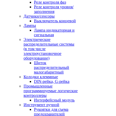
Реле контроля фаз
Реле контроля уровня/
заполнения
Датчики/сенсоры
Выключатель концевой
Лампы
Лампа индикаторная и
сигнальная
Электрические
распределительные системы
(в том числе
электроустановочное
оборудование)
Щиток
распределительный
малогабаритный
Колодки клеммные
DIN-рейка, G-рейка
Промышленные
программируемые логические
контроллеры
Интерфейсный модуль
Инструмент ручной
Рукоятки для съема
предохранителей