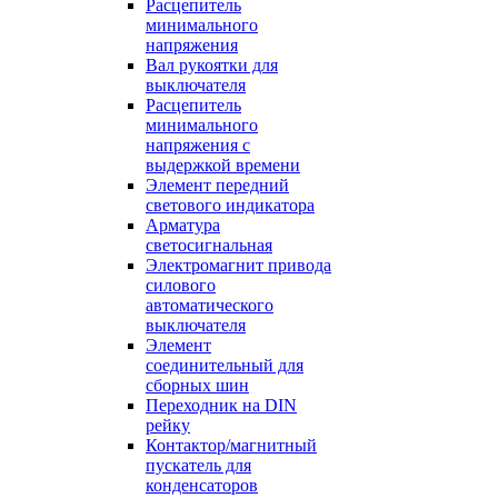
Расцепитель
минимального
напряжения
Вал рукоятки для
выключателя
Расцепитель
минимального
напряжения с
выдержкой времени
Элемент передний
светового индикатора
Арматура
светосигнальная
Электромагнит привода
силового
автоматического
выключателя
Элемент
соединительный для
сборных шин
Переходник на DIN
рейку
Контактор/магнитный
пускатель для
конденсаторов