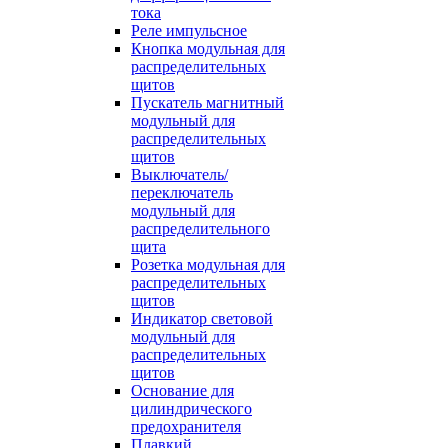
тока
Реле импульсное
Кнопка модульная для
распределительных
щитов
Пускатель магнитный
модульный для
распределительных
щитов
Выключатель/
переключатель
модульный для
распределительного
щита
Розетка модульная для
распределительных
щитов
Индикатор световой
модульный для
распределительных
щитов
Основание для
цилиндрического
предохранителя
Плавкий