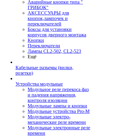
Аварийные кнопки типа "
ГРИБОК"
АКСЕССУАРЫ для
кнопок,лампочек и
переключателей
Боксы для установки
корпусов дверного монтажа
Кнопки
Переключатели
Лампы CL2-502, CL2-523
Ещё
Кабельные разъемы (вилки,
розетки)
Устройства модульные
Модульное реле перекоса фаз
и падения напряжения,
контроля изоляции
Модульные лампы и кнопки
Модульные устройства Pro-M
Модульные электро-
механические реле времени
Модульные электронные реле
времени