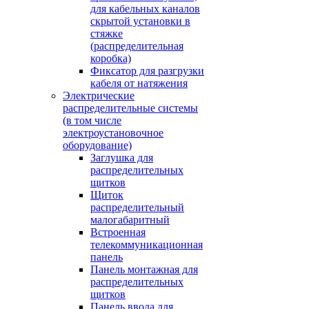
для кабельных каналов
скрытой установки в
стяжке
(распределительная
коробка)
Фиксатор для разгрузки
кабеля от натяжения
Электрические
распределительные системы
(в том числе
электроустановочное
оборудование)
Заглушка для
распределительных
щитков
Щиток
распределительный
малогабаритный
Встроенная
телекоммуникационная
панель
Панель монтажная для
распределительных
щитков
Панель ввода для