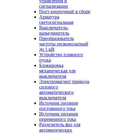
управления и
сигнализации
Пост кнопочный в сборе
Арматура
светосигнальная
Выключатель-
разъединитель
Преобразователь
частоты низковольтный
до 1 кВ
Устройство плавного
пуска
Блокировка
механическая для
выключателя
Электромагнит привода
силового
автоматического
выключателя
Источник питания
постоянного тока
Источник питания
переменного тока
Разделитель фаз для
автоматических