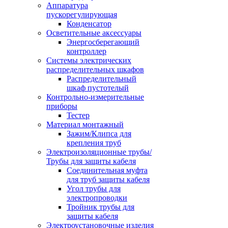
Аппаратура
пускорегулирующая
Конденсатор
Осветительные аксессуары
Энергосберегающий
контроллер
Системы электрических
распределительных шкафов
Распределительный
шкаф пустотелый
Контрольно-измерительные
приборы
Тестер
Материал монтажный
Зажим/Клипса для
крепления труб
Электроизоляционные трубы/
Трубы для защиты кабеля
Соединительная муфта
для труб защиты кабеля
Угол трубы для
электропроводки
Тройник трубы для
защиты кабеля
Электроустановочные изделия