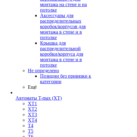
монтажа на стене и на
потолке
Аксессуары для
распределительных
коробок/корпусов для
монтажа в стене и в
потолке
Крышка для
распределительной
коробки/корпуса для
монтажа в стене и в
потолке
Не определено
Позиции без привязки к
категории
Ещё
Автоматы T-max (XT)
XT1
XT2
XT3
XT4
T4
T5
T6