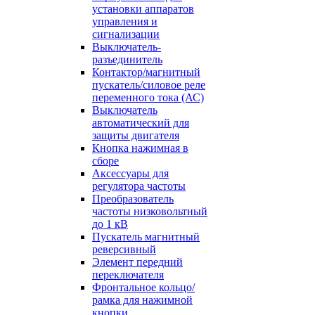
установки аппаратов
управления и
сигнализации
Выключатель-
разъединитель
Контактор/магнитный
пускатель/силовое реле
переменного тока (АС)
Выключатель
автоматический для
защиты двигателя
Кнопка нажимная в
сборе
Аксессуары для
регулятора частоты
Преобразователь
частоты низковольтный
до 1 кВ
Пускатель магнитный
реверсивный
Элемент передний
переключателя
Фронтальное кольцо/
рамка для нажимной
кнопки