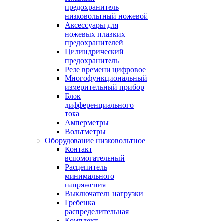
предохранитель
низковольтный ножевой
Аксессуары для
ножевых плавких
предохранителей
Цилиндрический
предохранитель
Реле времени цифровое
Многофункциональный
измерительный прибор
Блок
дифференциального
тока
Амперметры
Вольтметры
Оборудование низковольтное
Контакт
вспомогательный
Расцепитель
минимального
напряжения
Выключатель нагрузки
Гребенка
распределительная
Комплект