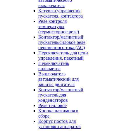
автоматического
выключателя
Катушка управления
пускателя, контактора
Реле контроля
температуры
(термисторное реле)
Контактор/магнитный
пускатель/силовое реле
переменного тока (АС)
Переключатель для цепи
управления, пакетный
Переключатель
вольтметра
Выключатель
автоматический для
защиты двигателя
Контактор/магнитный
пускатель для
конденсаторов
Реле тепловое
Кнопка нажимная в
сборе
Корпус постов для
установки аппаратов