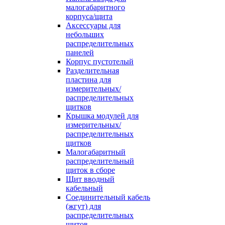
малогабаритного
корпуса/щита
Аксессуары для
небольших
распределительных
панелей
Корпус пустотелый
Разделительная
пластина для
измерительных/
распределительных
щитков
Крышка модулей для
измерительных/
распределительных
щитков
Малогабаритный
распределительный
щиток в сборе
Щит вводный
кабельный
Соединительный кабель
(жгут) для
распределительных
щитов