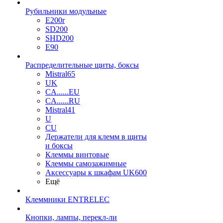
Рубильники модульные
E200r
SD200
SHD200
E90
Распределительные щиты, боксы
Mistral65
UK
CA......EU
CA......RU
Mistral41
U
CU
Держатели для клемм в щиты
и боксы
Клеммы винтовые
Клеммы самозажимные
Аксессуары к шкафам UK600
Ещё
Клеммники ENTRELEC
Кнопки, лампы, перекл-ли