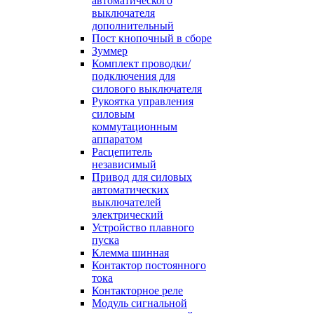
автоматического
выключателя
дополнительный
Пост кнопочный в сборе
Зуммер
Комплект проводки/
подключения для
силового выключателя
Рукоятка управления
силовым
коммутационным
аппаратом
Расцепитель
независимый
Привод для силовых
автоматических
выключателей
электрический
Устройство плавного
пуска
Клемма шинная
Контактор постоянного
тока
Контакторное реле
Модуль сигнальной