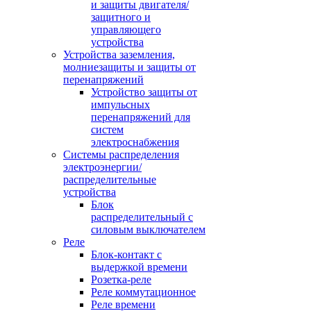
и защиты двигателя/
защитного и
управляющего
устройства
Устройства заземления,
молниезащиты и защиты от
перенапряжений
Устройство защиты от
импульсных
перенапряжений для
систем
электроснабжения
Системы распределения
электроэнергии/
распределительные
устройства
Блок
распределительный с
силовым выключателем
Реле
Блок-контакт с
выдержкой времени
Розетка-реле
Реле коммутационное
Реле времени