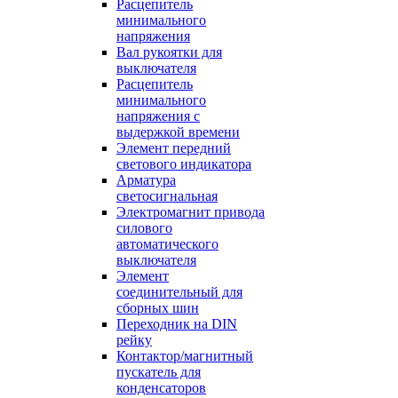
Расцепитель
минимального
напряжения
Вал рукоятки для
выключателя
Расцепитель
минимального
напряжения с
выдержкой времени
Элемент передний
светового индикатора
Арматура
светосигнальная
Электромагнит привода
силового
автоматического
выключателя
Элемент
соединительный для
сборных шин
Переходник на DIN
рейку
Контактор/магнитный
пускатель для
конденсаторов