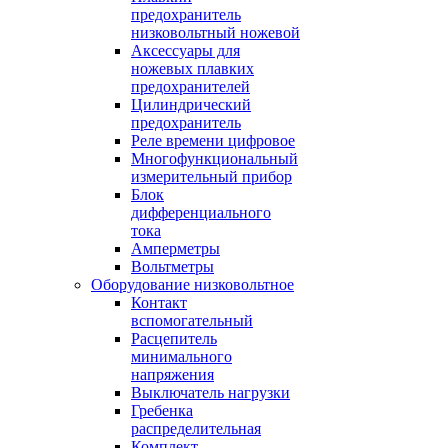
предохранитель
низковольтный ножевой
Аксессуары для
ножевых плавких
предохранителей
Цилиндрический
предохранитель
Реле времени цифровое
Многофункциональный
измерительный прибор
Блок
дифференциального
тока
Амперметры
Вольтметры
Оборудование низковольтное
Контакт
вспомогательный
Расцепитель
минимального
напряжения
Выключатель нагрузки
Гребенка
распределительная
Комплект