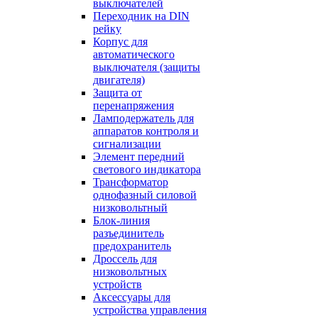
выключателей
Переходник на DIN
рейку
Корпус для
автоматического
выключателя (защиты
двигателя)
Защита от
перенапряжения
Ламподержатель для
аппаратов контроля и
сигнализации
Элемент передний
светового индикатора
Трансформатор
однофазный силовой
низковольтный
Блок-линия
разъединитель
предохранитель
Дроссель для
низковольтных
устройств
Аксессуары для
устройства управления