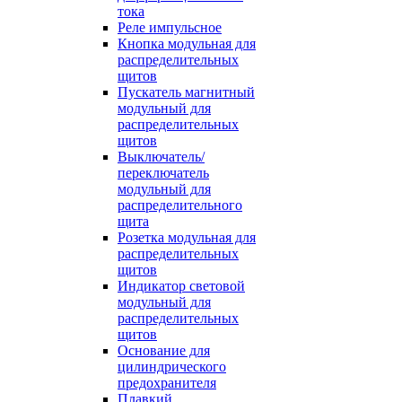
тока
Реле импульсное
Кнопка модульная для
распределительных
щитов
Пускатель магнитный
модульный для
распределительных
щитов
Выключатель/
переключатель
модульный для
распределительного
щита
Розетка модульная для
распределительных
щитов
Индикатор световой
модульный для
распределительных
щитов
Основание для
цилиндрического
предохранителя
Плавкий