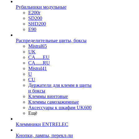
Рубильники модульные
E200r
SD200
SHD200
E90
Распределительные щиты, боксы
Mistral65
UK
CA......EU
CA......RU
Mistral41
U
CU
Держатели для клемм в щиты
и боксы
Клеммы винтовые
Клеммы самозажимные
Аксессуары к шкафам UK600
Ещё
Клеммники ENTRELEC
Кнопки, лампы, перекл-ли