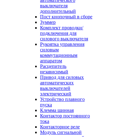
автоматического
выключателя
дополнительный
Пост кнопочный в сборе
Зуммер
Комплект проводки/
подключения для
силового выключателя
Рукоятка управления
силовым
коммутационным
аппаратом
Расцепитель
независимый
Привод для силовых
автоматических
выключателей
электрический
Устройство плавного
пуска
Клемма шинная
Контактор постоянного
тока
Контакторное реле
Модуль сигнальной