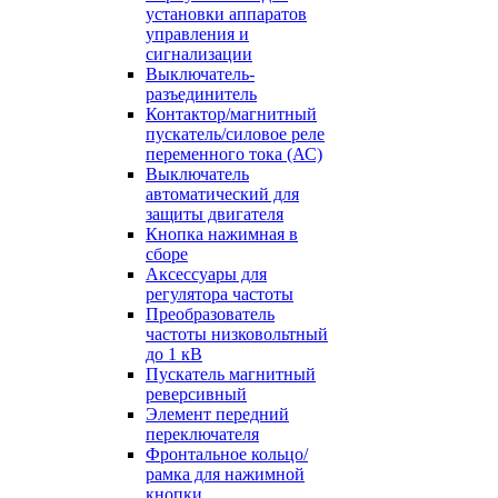
установки аппаратов
управления и
сигнализации
Выключатель-
разъединитель
Контактор/магнитный
пускатель/силовое реле
переменного тока (АС)
Выключатель
автоматический для
защиты двигателя
Кнопка нажимная в
сборе
Аксессуары для
регулятора частоты
Преобразователь
частоты низковольтный
до 1 кВ
Пускатель магнитный
реверсивный
Элемент передний
переключателя
Фронтальное кольцо/
рамка для нажимной
кнопки