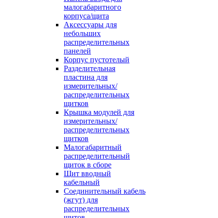
малогабаритного
корпуса/щита
Аксессуары для
небольших
распределительных
панелей
Корпус пустотелый
Разделительная
пластина для
измерительных/
распределительных
щитков
Крышка модулей для
измерительных/
распределительных
щитков
Малогабаритный
распределительный
щиток в сборе
Щит вводный
кабельный
Соединительный кабель
(жгут) для
распределительных
щитов