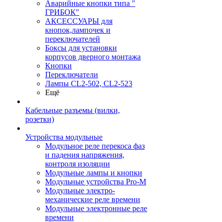
Аварийные кнопки типа "
ГРИБОК"
АКСЕССУАРЫ для
кнопок,лампочек и
переключателей
Боксы для установки
корпусов дверного монтажа
Кнопки
Переключатели
Лампы CL2-502, CL2-523
Ещё
Кабельные разъемы (вилки,
розетки)
Устройства модульные
Модульное реле перекоса фаз
и падения напряжения,
контроля изоляции
Модульные лампы и кнопки
Модульные устройства Pro-M
Модульные электро-
механические реле времени
Модульные электронные реле
времени