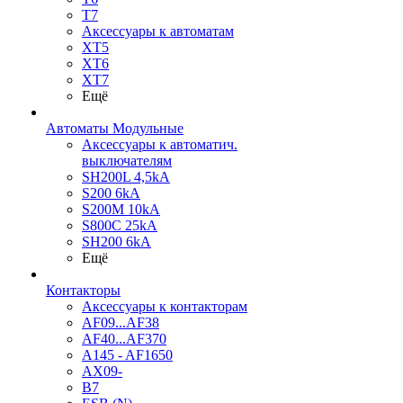
T7
Аксессуары к автоматам
XT5
XT6
XT7
Ещё
Автоматы Модульные
Аксессуары к автоматич.
выключателям
SH200L 4,5kA
S200 6kA
S200M 10kA
S800C 25kA
SH200 6kA
Ещё
Контакторы
Аксессуары к контакторам
AF09...AF38
AF40...AF370
A145 - AF1650
AX09-
B7