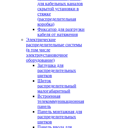
для кабельных каналов
скрытой установки в
стяжке
(распределительная
коробка)
Фиксатор для разгрузки
кабеля от натяжения
Электрические
распределительные системы
(в том числе
электроустановочное
оборудование)
Заглушка для
распределительных
щитков
Щиток
распределительный
малогабаритный
Встроенная
телекоммуникационная
панель
Панель монтажная для
распределительных
щитков
Панель ввода для