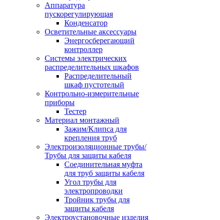
Аппаратура
пускорегулирующая
Конденсатор
Осветительные аксессуары
Энергосберегающий
контроллер
Системы электрических
распределительных шкафов
Распределительный
шкаф пустотелый
Контрольно-измерительные
приборы
Тестер
Материал монтажный
Зажим/Клипса для
крепления труб
Электроизоляционные трубы/
Трубы для защиты кабеля
Соединительная муфта
для труб защиты кабеля
Угол трубы для
электропроводки
Тройник трубы для
защиты кабеля
Электроустановочные изделия