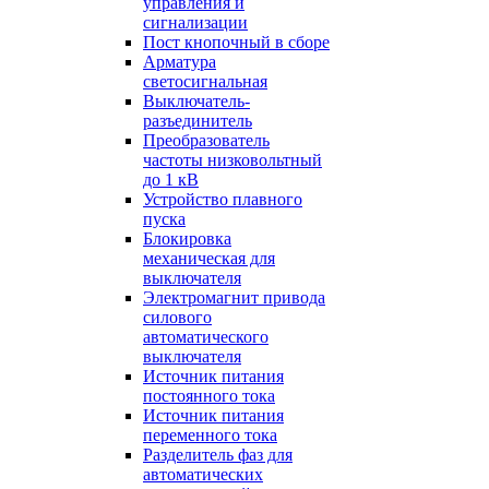
управления и
сигнализации
Пост кнопочный в сборе
Арматура
светосигнальная
Выключатель-
разъединитель
Преобразователь
частоты низковольтный
до 1 кВ
Устройство плавного
пуска
Блокировка
механическая для
выключателя
Электромагнит привода
силового
автоматического
выключателя
Источник питания
постоянного тока
Источник питания
переменного тока
Разделитель фаз для
автоматических