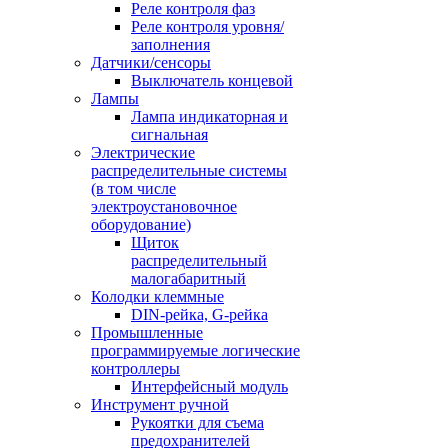
Реле контроля фаз
Реле контроля уровня/
заполнения
Датчики/сенсоры
Выключатель концевой
Лампы
Лампа индикаторная и
сигнальная
Электрические
распределительные системы
(в том числе
электроустановочное
оборудование)
Щиток
распределительный
малогабаритный
Колодки клеммные
DIN-рейка, G-рейка
Промышленные
программируемые логические
контроллеры
Интерфейсный модуль
Инструмент ручной
Рукоятки для съема
предохранителей