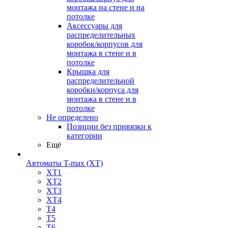
монтажа на стене и на
потолке
Аксессуары для
распределительных
коробок/корпусов для
монтажа в стене и в
потолке
Крышка для
распределительной
коробки/корпуса для
монтажа в стене и в
потолке
Не определено
Позиции без привязки к
категории
Ещё
Автоматы T-max (XT)
XT1
XT2
XT3
XT4
T4
T5
T6