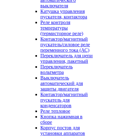
автоматического
выключателя
Катушка управления
пускателя, контактора
Реле контроля
температуры
(термисторное реле)
Контактор/магнитный
пускатель/силовое реле
переменного тока (АС)
Переключатель для цепи
управления, пакетный
Переключатель
вольтметра
Выключатель
автоматический для
защиты двигателя
Контактор/магнитный
пускатель для
конденсаторов
Реле тепловое
Кнопка нажимная в
сборе
Корпус постов для
установки аппаратов