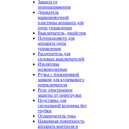
Защита от
перенапряжения
Держатель
маркировочной
пластины аппарата для
цепи управления
Выключатель, джойстик
Потенциометр для
аппарата цепи
управления
Расцепитель для
силовых выключателей
Изоляторы
низковольтные
Ручка с блокировкой
замком для кулачкового
переключателя
Реле электронное
защиты от перегрузки
Подставка для
сигнальной колонны без
трубки
Ограничитель тока
Нажимная поверхность
аппарата контроля и