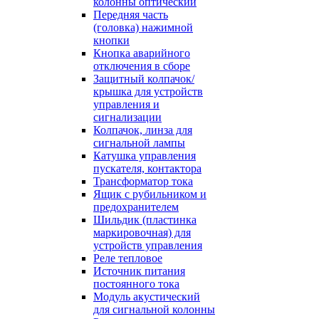
колонны оптический
Передняя часть
(головка) нажимной
кнопки
Кнопка аварийного
отключения в сборе
Защитный колпачок/
крышка для устройств
управления и
сигнализации
Колпачок, линза для
сигнальной лампы
Катушка управления
пускателя, контактора
Трансформатор тока
Ящик с рубильником и
предохранителем
Шильдик (пластинка
маркировочная) для
устройств управления
Реле тепловое
Источник питания
постоянного тока
Модуль акустический
для сигнальной колонны