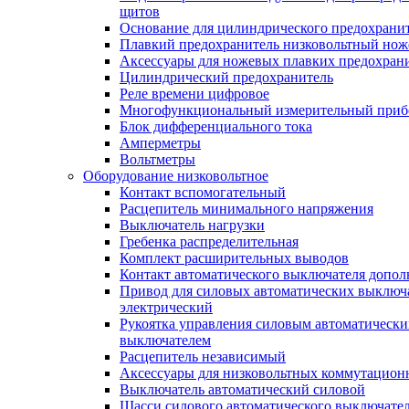
щитов
Основание для цилиндрического предохрани
Плавкий предохранитель низковольтный нож
Аксессуары для ножевых плавких предохран
Цилиндрический предохранитель
Реле времени цифровое
Многофункциональный измерительный приб
Блок дифференциального тока
Амперметры
Вольтметры
Оборудование низковольтное
Контакт вспомогательный
Расцепитель минимального напряжения
Выключатель нагрузки
Гребенка распределительная
Комплект расширительных выводов
Контакт автоматического выключателя допо
Привод для силовых автоматических выключ
электрический
Рукоятка управления силовым автоматическ
выключателем
Расцепитель независимый
Аксессуары для низковольтных коммутацион
Выключатель автоматический силовой
Шасси силового автоматического выключате