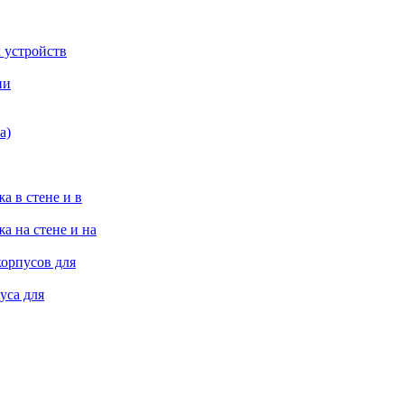
 устройств
ии
а)
а в стене и в
а на стене и на
корпусов для
уса для