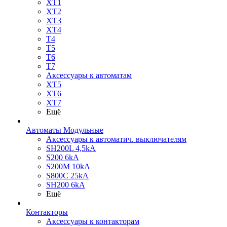
XT1
XT2
XT3
XT4
T4
T5
T6
T7
Аксессуары к автоматам
XT5
XT6
XT7
Ещё
Автоматы Модульные
Аксессуары к автоматич. выключателям
SH200L 4,5kA
S200 6kA
S200M 10kA
S800C 25kA
SH200 6kA
Ещё
Контакторы
Аксессуары к контакторам