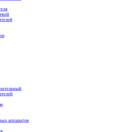
теля
евой
ителей
ор
лнительный
ателей
им
ных аппаратов
ля