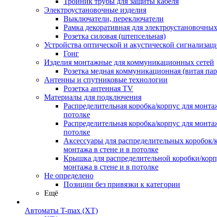
Тройник трубы для защиты кабеля
Электроустановочные изделия
Выключатели, переключатели
Рамка декоративная для электроустановочных
Розетка силовая (штепсельная)
Устройства оптической и акустической сигнализац
Гонг
Изделия монтажные для коммуникационных сетей
Розетка медная коммуникационная (витая пар
Антенны и спутниковые технологии
Розетка антенная TV
Материалы для подключения
Распределительная коробка/корпус для монтаж
потолке
Распределительная коробка/корпус для монтаж
потолке
Аксессуары для распределительных коробок/
монтажа в стене и в потолке
Крышка для распределительной коробки/корп
монтажа в стене и в потолке
Не определено
Позиции без привязки к категории
Ещё
Автоматы T-max (XT)