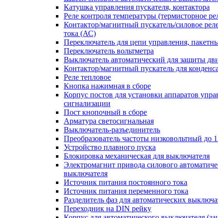
Катушка управления пускателя, контактора
Реле контроля температуры (термисторное ре
Контактор/магнитный пускатель/силовое рел
тока (АС)
Переключатель для цепи управления, пакетн
Переключатель вольтметра
Выключатель автоматический для защиты дви
Контактор/магнитный пускатель для конденс
Реле тепловое
Кнопка нажимная в сборе
Корпус постов для установки аппаратов упра
сигнализации
Пост кнопочный в сборе
Арматура светосигнальная
Выключатель-разъединитель
Преобразователь частоты низковольтный до 1
Устройство плавного пуска
Блокировка механическая для выключателя
Электромагнит привода силового автоматиче
выключателя
Источник питания постоянного тока
Источник питания переменного тока
Разделитель фаз для автоматических выключа
Переходник на DIN рейку
Корпус для автоматического выключателя (з