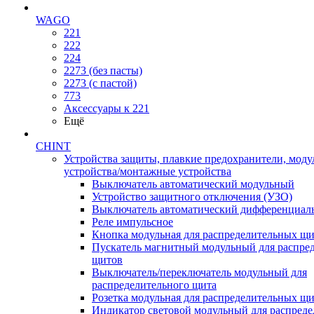
WAGO
221
222
224
2273 (без пасты)
2273 (с пастой)
773
Аксессуары к 221
Ещё
CHINT
Устройства защиты, плавкие предохранители, мод
устройства/монтажные устройства
Выключатель автоматический модульный
Устройство защитного отключения (УЗО)
Выключатель автоматический дифференциаль
Реле импульсное
Кнопка модульная для распределительных щ
Пускатель магнитный модульный для распре
щитов
Выключатель/переключатель модульный для
распределительного щита
Розетка модульная для распределительных щ
Индикатор световой модульный для распред