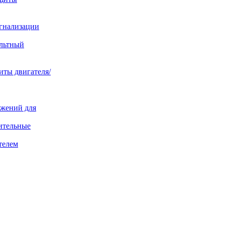
игнализации
ольтный
иты двигателя/
яжений для
ительные
телем