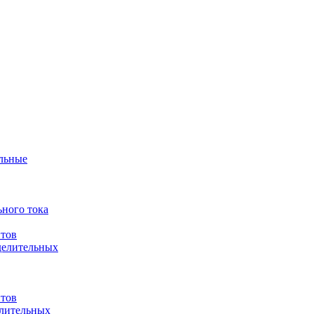
ульные
ного тока
итов
делительных
итов
елительных