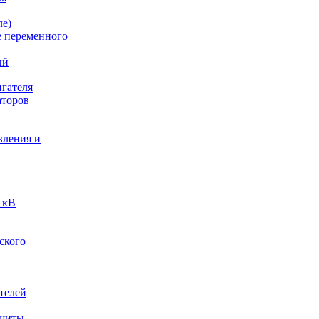
ле)
е переменного
ый
гателя
аторов
вления и
 кВ
ского
телей
ащиты