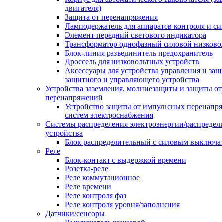
двигателя)
Защита от перенапряжения
Ламподержатель для аппаратов контроля и с
Элемент передний светового индикатора
Трансформатор однофазный силовой низков
Блок-линия разъединитель предохранитель
Дроссель для низковольтных устройств
Аксессуары для устройства управления и защ
защитного и управляющего устройства
Устройства заземления, молниезащиты и защиты от
перенапряжений
Устройство защиты от импульсных перенапр
систем электроснабжения
Системы распределения электроэнергии/распредел
устройства
Блок распределительный с силовым выключа
Реле
Блок-контакт с выдержкой времени
Розетка-реле
Реле коммутационное
Реле времени
Реле контроля фаз
Реле контроля уровня/заполнения
Датчики/сенсоры