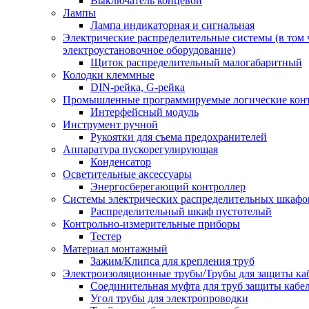
Выключатель концевой
Лампы
Лампа индикаторная и сигнальная
Электрические распределительные системы (в том 
электроустановочное оборудование)
Щиток распределительный малогабаритный
Колодки клеммные
DIN-рейка, G-рейка
Промышленные программируемые логические кон
Интерфейсный модуль
Инструмент ручной
Рукоятки для съема предохранителей
Аппаратура пускорегулирующая
Конденсатор
Осветительные аксессуары
Энергосберегающий контроллер
Системы электрических распределительных шкафо
Распределительный шкаф пустотелый
Контрольно-измерительные приборы
Тестер
Материал монтажный
Зажим/Клипса для крепления труб
Электроизоляционные трубы/Трубы для защиты ка
Соединительная муфта для труб защиты кабе
Угол трубы для электропроводки