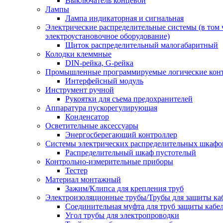
Выключатель концевой
Лампы
Лампа индикаторная и сигнальная
Электрические распределительные системы (в том 
электроустановочное оборудование)
Щиток распределительный малогабаритный
Колодки клеммные
DIN-рейка, G-рейка
Промышленные программируемые логические кон
Интерфейсный модуль
Инструмент ручной
Рукоятки для съема предохранителей
Аппаратура пускорегулирующая
Конденсатор
Осветительные аксессуары
Энергосберегающий контроллер
Системы электрических распределительных шкафо
Распределительный шкаф пустотелый
Контрольно-измерительные приборы
Тестер
Материал монтажный
Зажим/Клипса для крепления труб
Электроизоляционные трубы/Трубы для защиты ка
Соединительная муфта для труб защиты кабе
Угол трубы для электропроводки