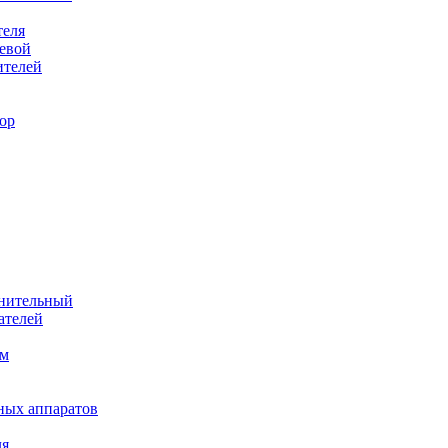
теля
евой
ителей
ор
лнительный
ателей
им
ных аппаратов
ля