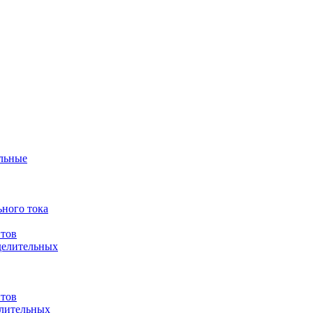
ульные
ного тока
итов
делительных
итов
елительных