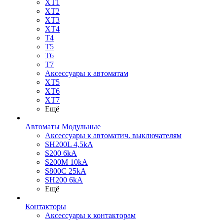
XT1
XT2
XT3
XT4
T4
T5
T6
T7
Аксессуары к автоматам
XT5
XT6
XT7
Ещё
Автоматы Модульные
Аксессуары к автоматич. выключателям
SH200L 4,5kA
S200 6kA
S200M 10kA
S800C 25kA
SH200 6kA
Ещё
Контакторы
Аксессуары к контакторам