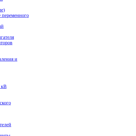
ле)
е переменного
ый
гателя
аторов
вления и
 кВ
ского
телей
ащиты