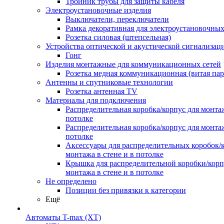
Тройник трубы для защиты кабеля
Электроустановочные изделия
Выключатели, переключатели
Рамка декоративная для электроустановочных
Розетка силовая (штепсельная)
Устройства оптической и акустической сигнализац
Гонг
Изделия монтажные для коммуникационных сетей
Розетка медная коммуникационная (витая пар
Антенны и спутниковые технологии
Розетка антенная TV
Материалы для подключения
Распределительная коробка/корпус для монтаж
потолке
Распределительная коробка/корпус для монтаж
потолке
Аксессуары для распределительных коробок/
монтажа в стене и в потолке
Крышка для распределительной коробки/корп
монтажа в стене и в потолке
Не определено
Позиции без привязки к категории
Ещё
Автоматы T-max (XT)