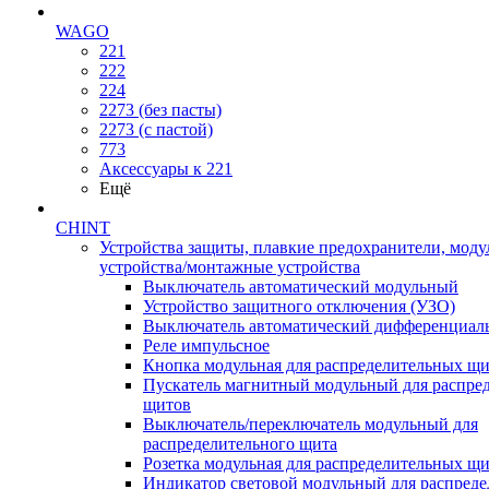
WAGO
221
222
224
2273 (без пасты)
2273 (с пастой)
773
Аксессуары к 221
Ещё
CHINT
Устройства защиты, плавкие предохранители, мод
устройства/монтажные устройства
Выключатель автоматический модульный
Устройство защитного отключения (УЗО)
Выключатель автоматический дифференциаль
Реле импульсное
Кнопка модульная для распределительных щ
Пускатель магнитный модульный для распре
щитов
Выключатель/переключатель модульный для
распределительного щита
Розетка модульная для распределительных щ
Индикатор световой модульный для распред