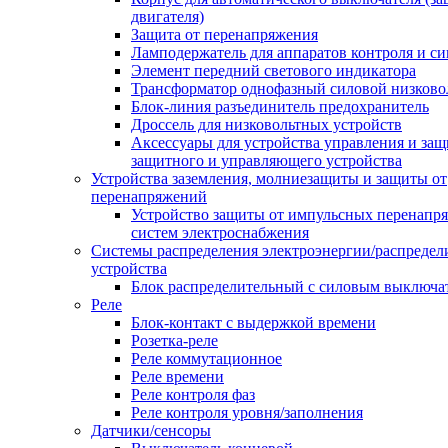
двигателя)
Защита от перенапряжения
Ламподержатель для аппаратов контроля и с
Элемент передний светового индикатора
Трансформатор однофазный силовой низков
Блок-линия разъединитель предохранитель
Дроссель для низковольтных устройств
Аксессуары для устройства управления и защ
защитного и управляющего устройства
Устройства заземления, молниезащиты и защиты от
перенапряжений
Устройство защиты от импульсных перенапр
систем электроснабжения
Системы распределения электроэнергии/распредел
устройства
Блок распределительный с силовым выключа
Реле
Блок-контакт с выдержкой времени
Розетка-реле
Реле коммутационное
Реле времени
Реле контроля фаз
Реле контроля уровня/заполнения
Датчики/сенсоры