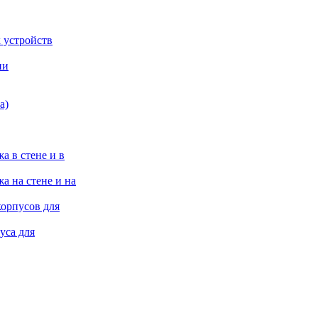
 устройств
ии
а)
а в стене и в
а на стене и на
корпусов для
уса для