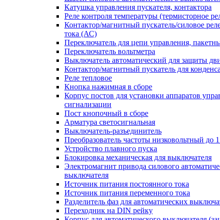
Катушка управления пускателя, контактора
Реле контроля температуры (термисторное ре
Контактор/магнитный пускатель/силовое рел
тока (АС)
Переключатель для цепи управления, пакетн
Переключатель вольтметра
Выключатель автоматический для защиты дви
Контактор/магнитный пускатель для конденс
Реле тепловое
Кнопка нажимная в сборе
Корпус постов для установки аппаратов упра
сигнализации
Пост кнопочный в сборе
Арматура светосигнальная
Выключатель-разъединитель
Преобразователь частоты низковольтный до 1
Устройство плавного пуска
Блокировка механическая для выключателя
Электромагнит привода силового автоматиче
выключателя
Источник питания постоянного тока
Источник питания переменного тока
Разделитель фаз для автоматических выключа
Переходник на DIN рейку
Корпус для автоматического выключателя (з