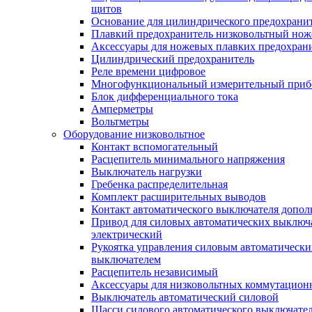
щитов
Основание для цилиндрического предохрани
Плавкий предохранитель низковольтный нож
Аксессуары для ножевых плавких предохран
Цилиндрический предохранитель
Реле времени цифровое
Многофункциональный измерительный приб
Блок дифференциального тока
Амперметры
Вольтметры
Оборудование низковольтное
Контакт вспомогательный
Расцепитель минимального напряжения
Выключатель нагрузки
Гребенка распределительная
Комплект расширительных выводов
Контакт автоматического выключателя допо
Привод для силовых автоматических выключ
электрический
Рукоятка управления силовым автоматическ
выключателем
Расцепитель независимый
Аксессуары для низковольтных коммутацион
Выключатель автоматический силовой
Шасси силового автоматического выключате