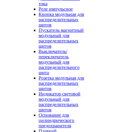
тока
Реле импульсное
Кнопка модульная для
распределительных
щитов
Пускатель магнитный
модульный для
распределительных
щитов
Выключатель/
переключатель
модульный для
распределительного
щита
Розетка модульная для
распределительных
щитов
Индикатор световой
модульный для
распределительных
щитов
Основание для
цилиндрического
предохранителя
Плавкий