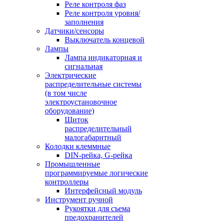
Реле контроля фаз
Реле контроля уровня/
заполнения
Датчики/сенсоры
Выключатель концевой
Лампы
Лампа индикаторная и
сигнальная
Электрические
распределительные системы
(в том числе
электроустановочное
оборудование)
Щиток
распределительный
малогабаритный
Колодки клеммные
DIN-рейка, G-рейка
Промышленные
программируемые логические
контроллеры
Интерфейсный модуль
Инструмент ручной
Рукоятки для съема
предохранителей