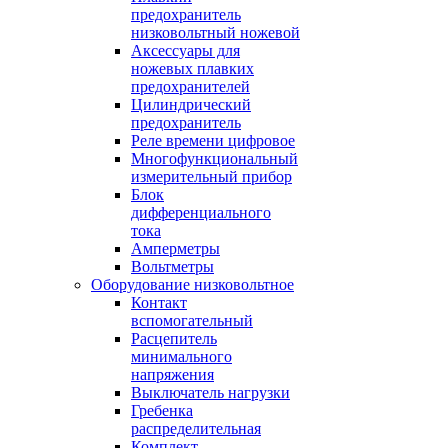
предохранитель
низковольтный ножевой
Аксессуары для
ножевых плавких
предохранителей
Цилиндрический
предохранитель
Реле времени цифровое
Многофункциональный
измерительный прибор
Блок
дифференциального
тока
Амперметры
Вольтметры
Оборудование низковольтное
Контакт
вспомогательный
Расцепитель
минимального
напряжения
Выключатель нагрузки
Гребенка
распределительная
Комплект