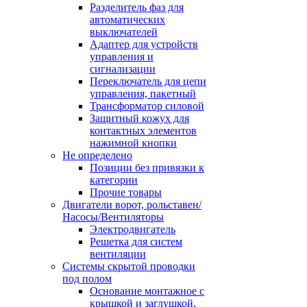
Разделитель фаз для
автоматических
выключателей
Адаптер для устройств
управления и
сигнализации
Переключатель для цепи
управления, пакетный
Трансформатор силовой
Защитный кожух для
контактных элементов
нажимной кнопки
Не определено
Позиции без привязки к
категории
Прочие товары
Двигатели ворот, рольставен/
Насосы/Вентиляторы
Электродвигатель
Решетка для систем
вентиляции
Системы скрытой проводки
под полом
Основание монтажное с
крышкой и заглушкой,