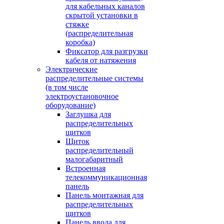
для кабельных каналов
скрытой установки в
стяжке
(распределительная
коробка)
Фиксатор для разгрузки
кабеля от натяжения
Электрические
распределительные системы
(в том числе
электроустановочное
оборудование)
Заглушка для
распределительных
щитков
Щиток
распределительный
малогабаритный
Встроенная
телекоммуникационная
панель
Панель монтажная для
распределительных
щитков
Панель ввода для