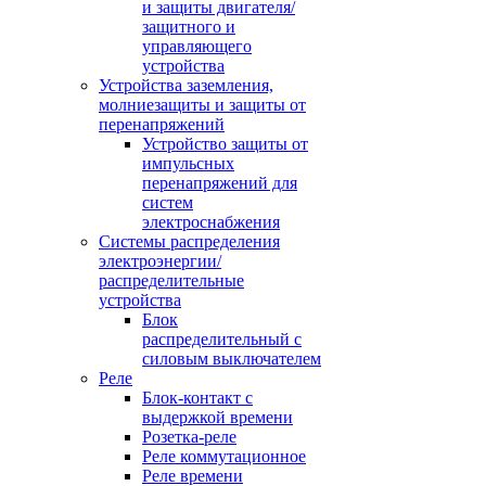
и защиты двигателя/
защитного и
управляющего
устройства
Устройства заземления,
молниезащиты и защиты от
перенапряжений
Устройство защиты от
импульсных
перенапряжений для
систем
электроснабжения
Системы распределения
электроэнергии/
распределительные
устройства
Блок
распределительный с
силовым выключателем
Реле
Блок-контакт с
выдержкой времени
Розетка-реле
Реле коммутационное
Реле времени