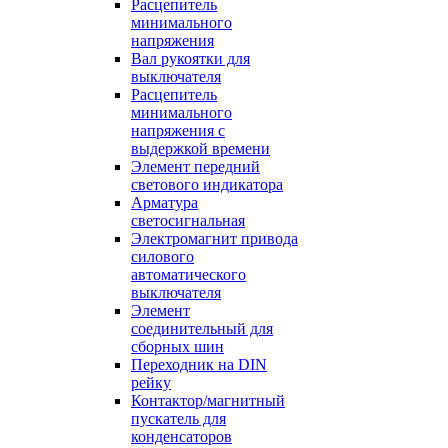
Расцепитель
минимального
напряжения
Вал рукоятки для
выключателя
Расцепитель
минимального
напряжения с
выдержкой времени
Элемент передний
светового индикатора
Арматура
светосигнальная
Электромагнит привода
силового
автоматического
выключателя
Элемент
соединительный для
сборных шин
Переходник на DIN
рейку
Контактор/магнитный
пускатель для
конденсаторов