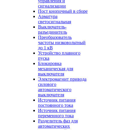
управления и
сигнализации
Пост кнопочный в сборе
Арматура
светосигнальная
Выключатель-
разъединитель
Преобразователь
частоты низковольтный
до 1 кВ
Устройство плавного
пуска
Блокировка
механическая для
выключателя
Электромагнит привода
силового
автоматического
выключателя
Источник питания
постоянного тока
Источник питания
переменного тока
Разделитель фаз для
автоматических