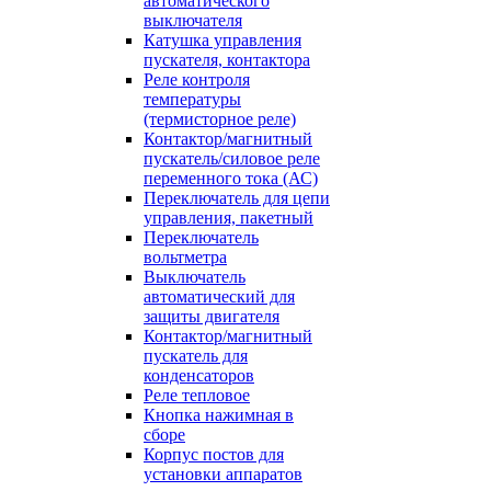
автоматического
выключателя
Катушка управления
пускателя, контактора
Реле контроля
температуры
(термисторное реле)
Контактор/магнитный
пускатель/силовое реле
переменного тока (АС)
Переключатель для цепи
управления, пакетный
Переключатель
вольтметра
Выключатель
автоматический для
защиты двигателя
Контактор/магнитный
пускатель для
конденсаторов
Реле тепловое
Кнопка нажимная в
сборе
Корпус постов для
установки аппаратов