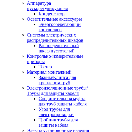
Аппаратура
пускорегулирующая
Конденсатор
Осветительные аксессуары
Энергосберегающий
контроллер
Системы электрических
распределительных шкафов
Распределительный
шкаф пустотелый
Контрольно-измерительные
приборы
Тестер
Материал монтажный
Зажим/Клипса для
крепления труб
Электроизоляционные трубы/
Трубы для защиты кабеля
Соединительная муфта
для труб защиты кабеля
Угол трубы для
электропроводки
Тройник трубы для
защиты кабеля
Электроустановочные изделия