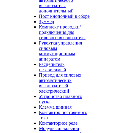
автоматического
выключателя
дополнительный
Пост кнопочный в сборе
Зуммер
Комплект проводки/
подключения для
силового выключателя
Рукоятка управления
силовым
коммутационным
аппаратом
Расцепитель
независимый
Привод для силовых
автоматических
выключателей
электрический
Устройство плавного
пуска
Клемма шинная
Контактор постоянного
тока
Контакторное реле
Модуль сигнальной