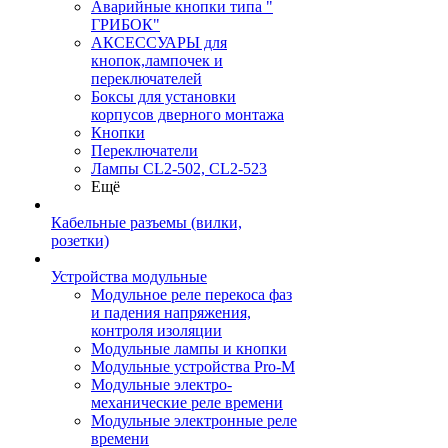
Аварийные кнопки типа "
ГРИБОК"
АКСЕССУАРЫ для
кнопок,лампочек и
переключателей
Боксы для установки
корпусов дверного монтажа
Кнопки
Переключатели
Лампы CL2-502, CL2-523
Ещё
Кабельные разъемы (вилки,
розетки)
Устройства модульные
Модульное реле перекоса фаз
и падения напряжения,
контроля изоляции
Модульные лампы и кнопки
Модульные устройства Pro-M
Модульные электро-
механические реле времени
Модульные электронные реле
времени