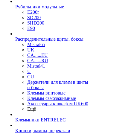
Рубильники модульные
E200r
SD200
SHD200
E90
Распределительные щиты, боксы
Mistral65
UK
CA......EU
CA......RU
Mistral41
U
CU
Держатели для клемм в щиты
и боксы
Клеммы винтовые
Клеммы самозажимные
Аксессуары к шкафам UK600
Ещё
Клеммники ENTRELEC
Кнопки, лампы, перекл-ли