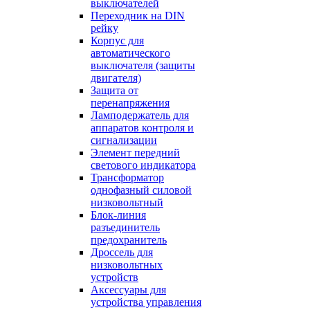
выключателей
Переходник на DIN
рейку
Корпус для
автоматического
выключателя (защиты
двигателя)
Защита от
перенапряжения
Ламподержатель для
аппаратов контроля и
сигнализации
Элемент передний
светового индикатора
Трансформатор
однофазный силовой
низковольтный
Блок-линия
разъединитель
предохранитель
Дроссель для
низковольтных
устройств
Аксессуары для
устройства управления