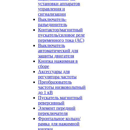
установки аппаратов
управления и
сигнализации
Выключатель-
разъединитель
Контактор/магнитный
пускатель/силовое реле
переменного тока (АС)
Выключатель
автоматический для
защиты двигателя
Кнопка нажимная в
сборе
Аксессуары для
регулятора частоты
Преобразователь
частоты низковольтный
до 1 кВ
Пускатель магнитный
реверсивный
Элемент передний
переключателя
Фронтальное кольцо/
рамка для нажимной
кнопки