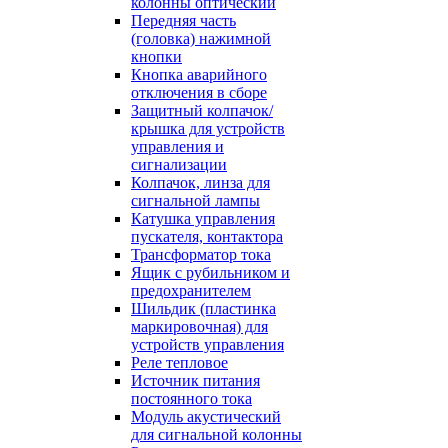
колонны оптический
Передняя часть
(головка) нажимной
кнопки
Кнопка аварийного
отключения в сборе
Защитный колпачок/
крышка для устройств
управления и
сигнализации
Колпачок, линза для
сигнальной лампы
Катушка управления
пускателя, контактора
Трансформатор тока
Ящик с рубильником и
предохранителем
Шильдик (пластинка
маркировочная) для
устройств управления
Реле тепловое
Источник питания
постоянного тока
Модуль акустический
для сигнальной колонны