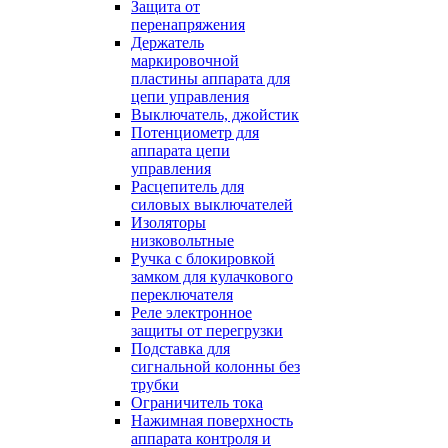
Защита от
перенапряжения
Держатель
маркировочной
пластины аппарата для
цепи управления
Выключатель, джойстик
Потенциометр для
аппарата цепи
управления
Расцепитель для
силовых выключателей
Изоляторы
низковольтные
Ручка с блокировкой
замком для кулачкового
переключателя
Реле электронное
защиты от перегрузки
Подставка для
сигнальной колонны без
трубки
Ограничитель тока
Нажимная поверхность
аппарата контроля и