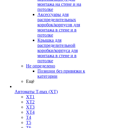
монтажа на стене и на
потолке
Аксессуары для
распределительных
коробок/корпусов для
монтажа в стене и в
потолке
Крышка для
распределительной
коробки/корпуса для
монтажа в стене и в
потолке
Не определено
Позиции без привязки к
категории
Ещё
Автоматы T-max (XT)
XT1
XT2
XT3
XT4
T4
T5
T6