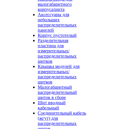
малогабаритного
корпуса/щита
Аксессуары для
небольших
распределительных
панелей
Корпус пустотелый
Разделительная
пластина для
измерительных/
распределительных
щитков
Крышка модулей для
измерительных/
распределительных
щитков
Малогабаритный
распределительный
щиток в сборе
Щит вводный
кабельный
Соединительный кабель
(жгут) для
распределительных
щитов