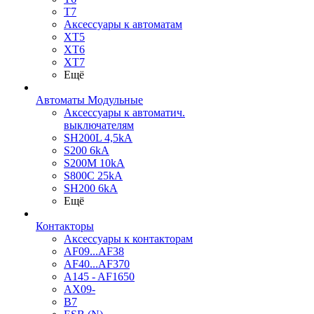
T7
Аксессуары к автоматам
XT5
XT6
XT7
Ещё
Автоматы Модульные
Аксессуары к автоматич.
выключателям
SH200L 4,5kA
S200 6kA
S200M 10kA
S800C 25kA
SH200 6kA
Ещё
Контакторы
Аксессуары к контакторам
AF09...AF38
AF40...AF370
A145 - AF1650
AX09-
B7