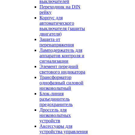
выключателей
Переходник на DIN
рейку
Корпус для
автоматического
выключателя (защиты
двигателя)
Защита от
перенапряжения
Ламподержатель для
аппаратов контроля и
сигнализации
Элемент передний
светового индикатора
Трансформатор
однофазный силовой
низковольтный
Блок-линия
разъединитель
предохранитель
Дроссель для
низковольтных
устройств
Аксессуары для
устройства управления