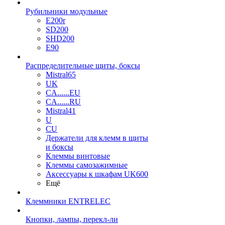
Рубильники модульные
E200r
SD200
SHD200
E90
Распределительные щиты, боксы
Mistral65
UK
CA......EU
CA......RU
Mistral41
U
CU
Держатели для клемм в щиты
и боксы
Клеммы винтовые
Клеммы самозажимные
Аксессуары к шкафам UK600
Ещё
Клеммники ENTRELEC
Кнопки, лампы, перекл-ли