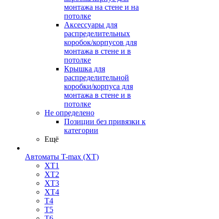
монтажа на стене и на
потолке
Аксессуары для
распределительных
коробок/корпусов для
монтажа в стене и в
потолке
Крышка для
распределительной
коробки/корпуса для
монтажа в стене и в
потолке
Не определено
Позиции без привязки к
категории
Ещё
Автоматы T-max (XT)
XT1
XT2
XT3
XT4
T4
T5
T6