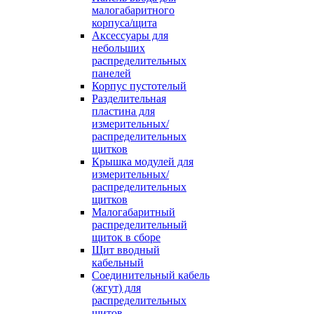
малогабаритного
корпуса/щита
Аксессуары для
небольших
распределительных
панелей
Корпус пустотелый
Разделительная
пластина для
измерительных/
распределительных
щитков
Крышка модулей для
измерительных/
распределительных
щитков
Малогабаритный
распределительный
щиток в сборе
Щит вводный
кабельный
Соединительный кабель
(жгут) для
распределительных
щитов