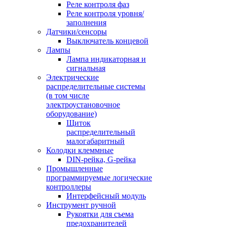
Реле контроля фаз
Реле контроля уровня/
заполнения
Датчики/сенсоры
Выключатель концевой
Лампы
Лампа индикаторная и
сигнальная
Электрические
распределительные системы
(в том числе
электроустановочное
оборудование)
Щиток
распределительный
малогабаритный
Колодки клеммные
DIN-рейка, G-рейка
Промышленные
программируемые логические
контроллеры
Интерфейсный модуль
Инструмент ручной
Рукоятки для съема
предохранителей