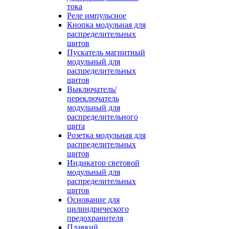
тока
Реле импульсное
Кнопка модульная для
распределительных
щитов
Пускатель магнитный
модульный для
распределительных
щитов
Выключатель/
переключатель
модульный для
распределительного
щита
Розетка модульная для
распределительных
щитов
Индикатор световой
модульный для
распределительных
щитов
Основание для
цилиндрического
предохранителя
Плавкий