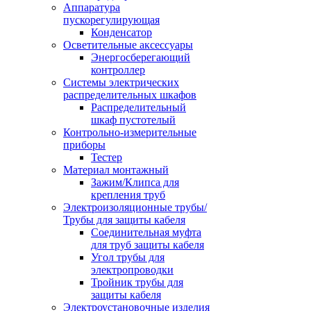
Аппаратура
пускорегулирующая
Конденсатор
Осветительные аксессуары
Энергосберегающий
контроллер
Системы электрических
распределительных шкафов
Распределительный
шкаф пустотелый
Контрольно-измерительные
приборы
Тестер
Материал монтажный
Зажим/Клипса для
крепления труб
Электроизоляционные трубы/
Трубы для защиты кабеля
Соединительная муфта
для труб защиты кабеля
Угол трубы для
электропроводки
Тройник трубы для
защиты кабеля
Электроустановочные изделия