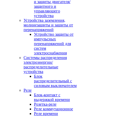
и защиты двигателя/
защитного и
управляющего
устройства
Устройства заземления,
молниезащиты и защиты от
перенапряжений
Устройство защиты от
импульсных
перенапряжений для
систем
электроснабжения
Системы распределения
электроэнергии/
распределительные
устройства
Блок
распределительный с
силовым выключателем
Реле
Блок-контакт с
выдержкой времени
Розетка-реле
Реле коммутационное
Реле времени