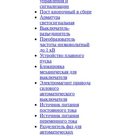
управления и
сигнализации
Пост кнопочный в сборе
Арматура
светосигнальная
Выключатель-
разъединитель
Преобразователь
частоты низковольтный
до 1 кВ
Устройство плавного
пуска
Блокировка
механическая для
выключателя
Электромагнит привода
силового
автоматического
выключателя
Источник питания
постоянного тока
Источник питания
переменного тока
Разделитель фаз для
автоматических