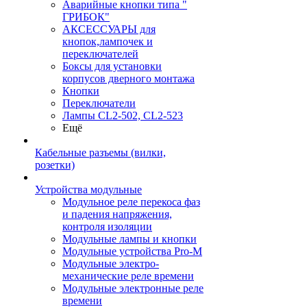
Аварийные кнопки типа "
ГРИБОК"
АКСЕССУАРЫ для
кнопок,лампочек и
переключателей
Боксы для установки
корпусов дверного монтажа
Кнопки
Переключатели
Лампы CL2-502, CL2-523
Ещё
Кабельные разъемы (вилки,
розетки)
Устройства модульные
Модульное реле перекоса фаз
и падения напряжения,
контроля изоляции
Модульные лампы и кнопки
Модульные устройства Pro-M
Модульные электро-
механические реле времени
Модульные электронные реле
времени