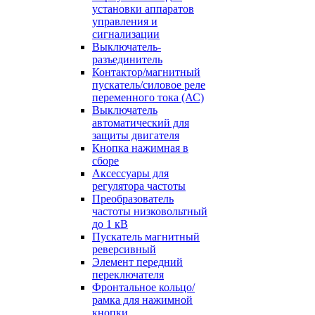
установки аппаратов
управления и
сигнализации
Выключатель-
разъединитель
Контактор/магнитный
пускатель/силовое реле
переменного тока (АС)
Выключатель
автоматический для
защиты двигателя
Кнопка нажимная в
сборе
Аксессуары для
регулятора частоты
Преобразователь
частоты низковольтный
до 1 кВ
Пускатель магнитный
реверсивный
Элемент передний
переключателя
Фронтальное кольцо/
рамка для нажимной
кнопки