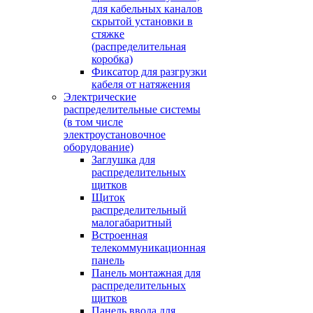
для кабельных каналов
скрытой установки в
стяжке
(распределительная
коробка)
Фиксатор для разгрузки
кабеля от натяжения
Электрические
распределительные системы
(в том числе
электроустановочное
оборудование)
Заглушка для
распределительных
щитков
Щиток
распределительный
малогабаритный
Встроенная
телекоммуникационная
панель
Панель монтажная для
распределительных
щитков
Панель ввода для