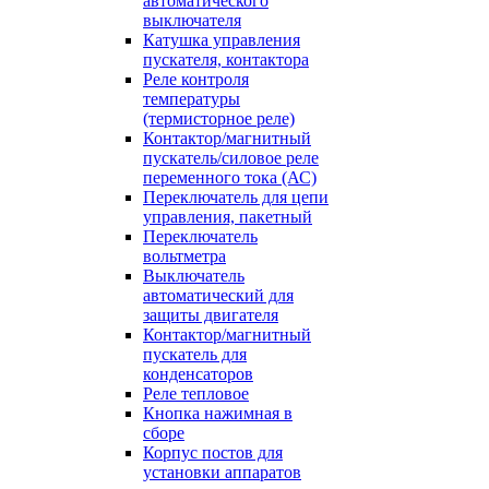
автоматического
выключателя
Катушка управления
пускателя, контактора
Реле контроля
температуры
(термисторное реле)
Контактор/магнитный
пускатель/силовое реле
переменного тока (АС)
Переключатель для цепи
управления, пакетный
Переключатель
вольтметра
Выключатель
автоматический для
защиты двигателя
Контактор/магнитный
пускатель для
конденсаторов
Реле тепловое
Кнопка нажимная в
сборе
Корпус постов для
установки аппаратов