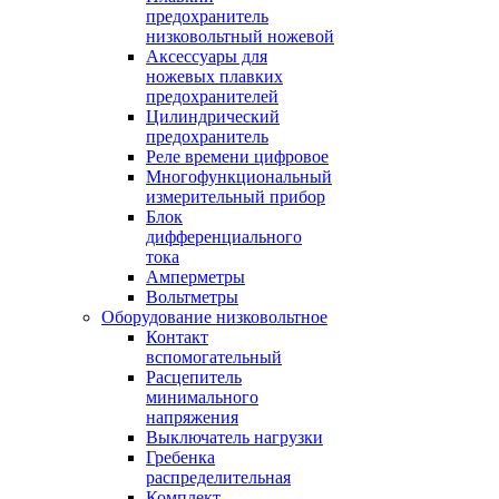
предохранитель
низковольтный ножевой
Аксессуары для
ножевых плавких
предохранителей
Цилиндрический
предохранитель
Реле времени цифровое
Многофункциональный
измерительный прибор
Блок
дифференциального
тока
Амперметры
Вольтметры
Оборудование низковольтное
Контакт
вспомогательный
Расцепитель
минимального
напряжения
Выключатель нагрузки
Гребенка
распределительная
Комплект