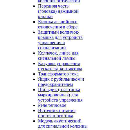
колонны оптический
Передняя часть
(головка) нажимной
кнопки
Кнопка аварийного
отключения в сборе
Защитный колпачок/
крышка для устройств
управления и
сигнализации
Колпачок, линза для
сигнальной лампы
Катушка управления
пускателя, контактора
Трансформатор тока
Ящик с рубильником и
предохранителем
Шильдик (пластинка
маркировочная) для
устройств управления
Реле тепловое
Источник питания
постоянного тока
Модуль акустический
для сигнальной колонны