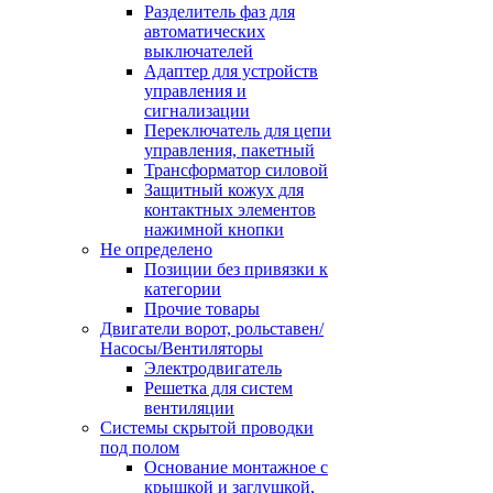
Разделитель фаз для
автоматических
выключателей
Адаптер для устройств
управления и
сигнализации
Переключатель для цепи
управления, пакетный
Трансформатор силовой
Защитный кожух для
контактных элементов
нажимной кнопки
Не определено
Позиции без привязки к
категории
Прочие товары
Двигатели ворот, рольставен/
Насосы/Вентиляторы
Электродвигатель
Решетка для систем
вентиляции
Системы скрытой проводки
под полом
Основание монтажное с
крышкой и заглушкой,