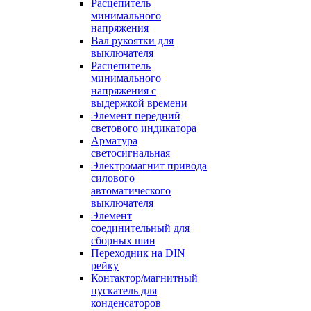
Расцепитель
минимального
напряжения
Вал рукоятки для
выключателя
Расцепитель
минимального
напряжения с
выдержкой времени
Элемент передний
светового индикатора
Арматура
светосигнальная
Электромагнит привода
силового
автоматического
выключателя
Элемент
соединительный для
сборных шин
Переходник на DIN
рейку
Контактор/магнитный
пускатель для
конденсаторов