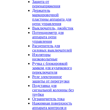
Защита от
перенапряжения
Держатель
маркировочной
пластины аппарата для
цепи управления
Выключатель, джойстик
Потенциометр для
аппарата цепи
управления
Расцепитель для
силовых выключателей
Изоляторы
низковольтные
Ручка с блокировкой
замком для кулачкового
переключателя
Реле электронное
защиты от перегрузки
Подставка для
сигнальной колонны без
трубки
Ограничитель тока
Нажимная поверхность
аппарата контроля и