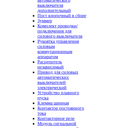
автоматического
выключателя
дополнительный
Пост кнопочный в сборе
Зуммер
Комплект проводки/
подключения для
силового выключателя
Рукоятка управления
силовым
коммутационным
аппаратом
Расцепитель
независимый
Привод для силовых
автоматических
выключателей
электрический
Устройство плавного
пуска
Клемма шинная
Контактор постоянного
тока
Контакторное реле
Модуль сигнальной