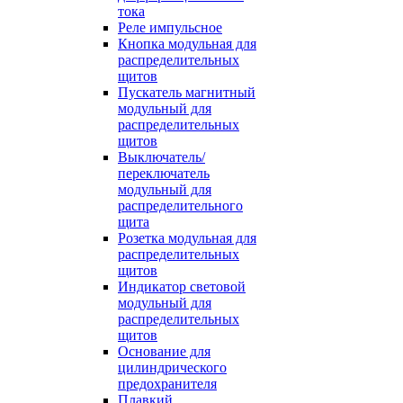
тока
Реле импульсное
Кнопка модульная для
распределительных
щитов
Пускатель магнитный
модульный для
распределительных
щитов
Выключатель/
переключатель
модульный для
распределительного
щита
Розетка модульная для
распределительных
щитов
Индикатор световой
модульный для
распределительных
щитов
Основание для
цилиндрического
предохранителя
Плавкий