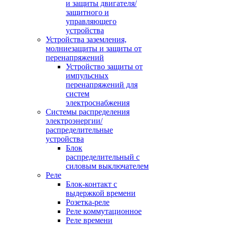
и защиты двигателя/
защитного и
управляющего
устройства
Устройства заземления,
молниезащиты и защиты от
перенапряжений
Устройство защиты от
импульсных
перенапряжений для
систем
электроснабжения
Системы распределения
электроэнергии/
распределительные
устройства
Блок
распределительный с
силовым выключателем
Реле
Блок-контакт с
выдержкой времени
Розетка-реле
Реле коммутационное
Реле времени