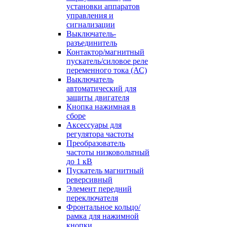
установки аппаратов
управления и
сигнализации
Выключатель-
разъединитель
Контактор/магнитный
пускатель/силовое реле
переменного тока (АС)
Выключатель
автоматический для
защиты двигателя
Кнопка нажимная в
сборе
Аксессуары для
регулятора частоты
Преобразователь
частоты низковольтный
до 1 кВ
Пускатель магнитный
реверсивный
Элемент передний
переключателя
Фронтальное кольцо/
рамка для нажимной
кнопки