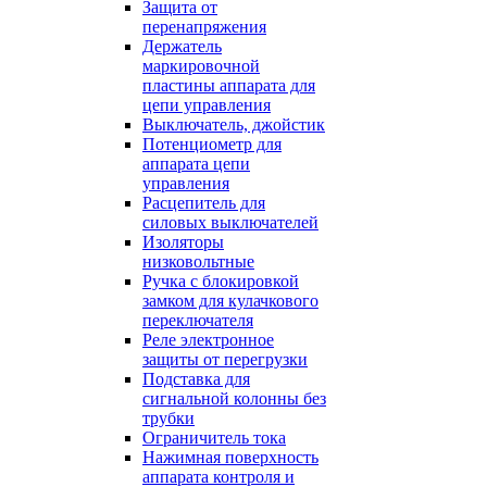
Защита от
перенапряжения
Держатель
маркировочной
пластины аппарата для
цепи управления
Выключатель, джойстик
Потенциометр для
аппарата цепи
управления
Расцепитель для
силовых выключателей
Изоляторы
низковольтные
Ручка с блокировкой
замком для кулачкового
переключателя
Реле электронное
защиты от перегрузки
Подставка для
сигнальной колонны без
трубки
Ограничитель тока
Нажимная поверхность
аппарата контроля и