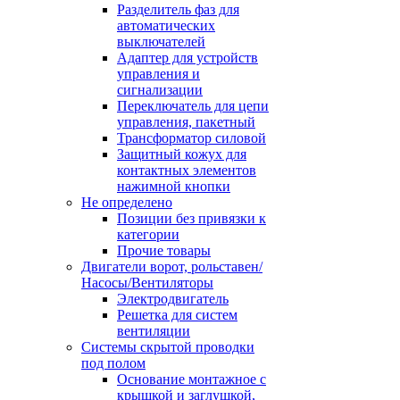
Разделитель фаз для
автоматических
выключателей
Адаптер для устройств
управления и
сигнализации
Переключатель для цепи
управления, пакетный
Трансформатор силовой
Защитный кожух для
контактных элементов
нажимной кнопки
Не определено
Позиции без привязки к
категории
Прочие товары
Двигатели ворот, рольставен/
Насосы/Вентиляторы
Электродвигатель
Решетка для систем
вентиляции
Системы скрытой проводки
под полом
Основание монтажное с
крышкой и заглушкой,