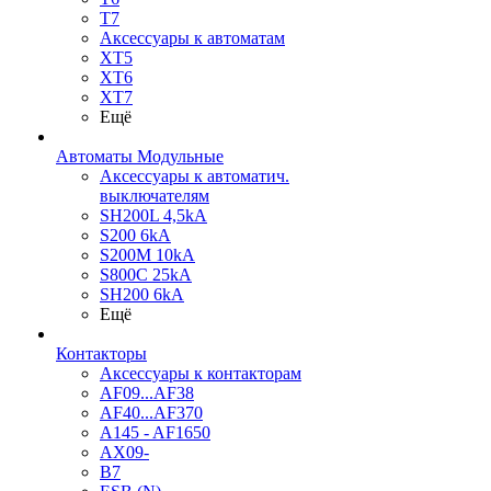
T7
Аксессуары к автоматам
XT5
XT6
XT7
Ещё
Автоматы Модульные
Аксессуары к автоматич.
выключателям
SH200L 4,5kA
S200 6kA
S200M 10kA
S800C 25kA
SH200 6kA
Ещё
Контакторы
Аксессуары к контакторам
AF09...AF38
AF40...AF370
A145 - AF1650
AX09-
B7