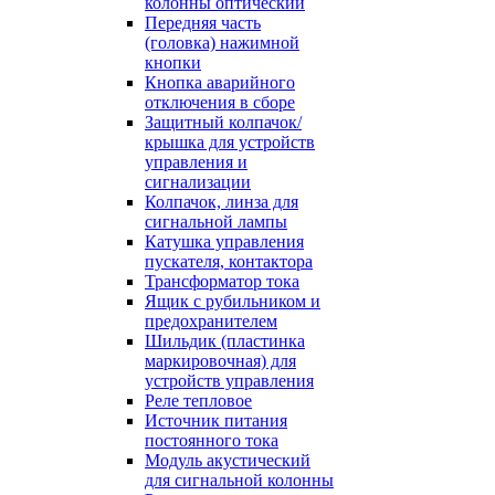
колонны оптический
Передняя часть
(головка) нажимной
кнопки
Кнопка аварийного
отключения в сборе
Защитный колпачок/
крышка для устройств
управления и
сигнализации
Колпачок, линза для
сигнальной лампы
Катушка управления
пускателя, контактора
Трансформатор тока
Ящик с рубильником и
предохранителем
Шильдик (пластинка
маркировочная) для
устройств управления
Реле тепловое
Источник питания
постоянного тока
Модуль акустический
для сигнальной колонны