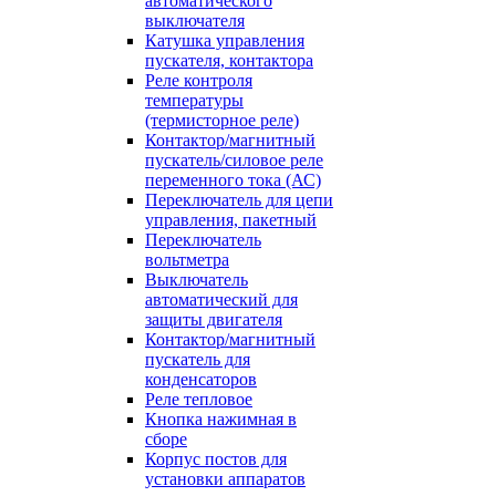
автоматического
выключателя
Катушка управления
пускателя, контактора
Реле контроля
температуры
(термисторное реле)
Контактор/магнитный
пускатель/силовое реле
переменного тока (АС)
Переключатель для цепи
управления, пакетный
Переключатель
вольтметра
Выключатель
автоматический для
защиты двигателя
Контактор/магнитный
пускатель для
конденсаторов
Реле тепловое
Кнопка нажимная в
сборе
Корпус постов для
установки аппаратов