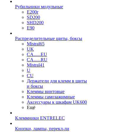
Рубильники модульные
E200r
SD200
SHD200
E90
Распределительные щиты, боксы
Mistral65
UK
CA......EU
CA......RU
Mistral41
U
CU
Держатели для клемм в щиты
и боксы
Клеммы винтовые
Клеммы самозажимные
Аксессуары к шкафам UK600
Ещё
Клеммники ENTRELEC
Кнопки, лампы, перекл-ли