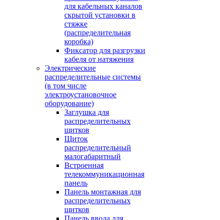
для кабельных каналов
скрытой установки в
стяжке
(распределительная
коробка)
Фиксатор для разгрузки
кабеля от натяжения
Электрические
распределительные системы
(в том числе
электроустановочное
оборудование)
Заглушка для
распределительных
щитков
Щиток
распределительный
малогабаритный
Встроенная
телекоммуникационная
панель
Панель монтажная для
распределительных
щитков
Панель ввода для