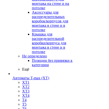
монтажа на стене и на
потолке
Аксессуары для
распределительных
коробок/корпусов для
монтажа в стене и в
потолке
Крышка для
распределительной
коробки/корпуса для
монтажа в стене и в
потолке
Не определено
Позиции без привязки к
категории
Ещё
Автоматы T-max (XT)
XT1
XT2
XT3
XT4
T4
T5
T6