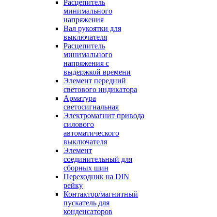
Расцепитель
минимального
напряжения
Вал рукоятки для
выключателя
Расцепитель
минимального
напряжения с
выдержкой времени
Элемент передний
светового индикатора
Арматура
светосигнальная
Электромагнит привода
силового
автоматического
выключателя
Элемент
соединительный для
сборных шин
Переходник на DIN
рейку
Контактор/магнитный
пускатель для
конденсаторов