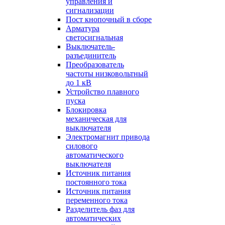
управления и
сигнализации
Пост кнопочный в сборе
Арматура
светосигнальная
Выключатель-
разъединитель
Преобразователь
частоты низковольтный
до 1 кВ
Устройство плавного
пуска
Блокировка
механическая для
выключателя
Электромагнит привода
силового
автоматического
выключателя
Источник питания
постоянного тока
Источник питания
переменного тока
Разделитель фаз для
автоматических