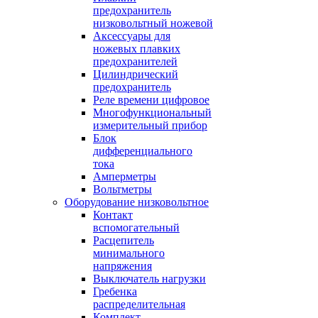
предохранитель
низковольтный ножевой
Аксессуары для
ножевых плавких
предохранителей
Цилиндрический
предохранитель
Реле времени цифровое
Многофункциональный
измерительный прибор
Блок
дифференциального
тока
Амперметры
Вольтметры
Оборудование низковольтное
Контакт
вспомогательный
Расцепитель
минимального
напряжения
Выключатель нагрузки
Гребенка
распределительная
Комплект