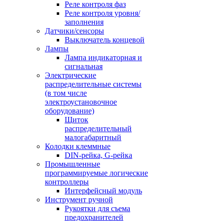
Реле контроля фаз
Реле контроля уровня/
заполнения
Датчики/сенсоры
Выключатель концевой
Лампы
Лампа индикаторная и
сигнальная
Электрические
распределительные системы
(в том числе
электроустановочное
оборудование)
Щиток
распределительный
малогабаритный
Колодки клеммные
DIN-рейка, G-рейка
Промышленные
программируемые логические
контроллеры
Интерфейсный модуль
Инструмент ручной
Рукоятки для съема
предохранителей