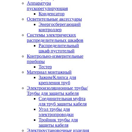
Аппаратура
пускорегулирующая
Конденсатор
Осветительные аксессуары
Энергосберегающий
контроллер
Системы электрических
распределительных шкафов
Распределительный
шкаф пустотелый
Контрольно-измерительные
приборы
Тестер
Материал монтажный
Зажим/Клипса для
крепления труб
Электроизоляционные трубы/
Трубы для защиты кабеля
Соединительная муфта
для труб защиты кабеля
Угол трубы для
электропроводки
Тройник трубы для
защиты кабеля
Электроустановочные изделия