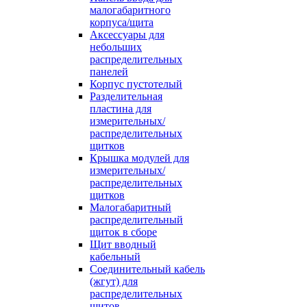
малогабаритного
корпуса/щита
Аксессуары для
небольших
распределительных
панелей
Корпус пустотелый
Разделительная
пластина для
измерительных/
распределительных
щитков
Крышка модулей для
измерительных/
распределительных
щитков
Малогабаритный
распределительный
щиток в сборе
Щит вводный
кабельный
Соединительный кабель
(жгут) для
распределительных
щитов