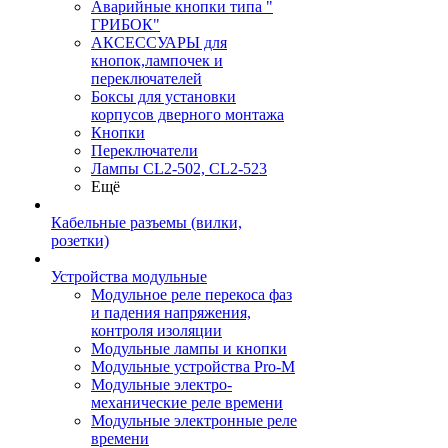
Аварийные кнопки типа "
ГРИБОК"
АКСЕССУАРЫ для
кнопок,лампочек и
переключателей
Боксы для установки
корпусов дверного монтажа
Кнопки
Переключатели
Лампы CL2-502, CL2-523
Ещё
Кабельные разъемы (вилки,
розетки)
Устройства модульные
Модульное реле перекоса фаз
и падения напряжения,
контроля изоляции
Модульные лампы и кнопки
Модульные устройства Pro-M
Модульные электро-
механические реле времени
Модульные электронные реле
времени