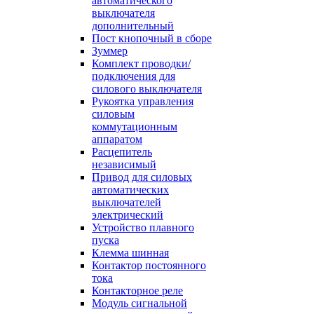
автоматического
выключателя
дополнительный
Пост кнопочный в сборе
Зуммер
Комплект проводки/
подключения для
силового выключателя
Рукоятка управления
силовым
коммутационным
аппаратом
Расцепитель
независимый
Привод для силовых
автоматических
выключателей
электрический
Устройство плавного
пуска
Клемма шинная
Контактор постоянного
тока
Контакторное реле
Модуль сигнальной