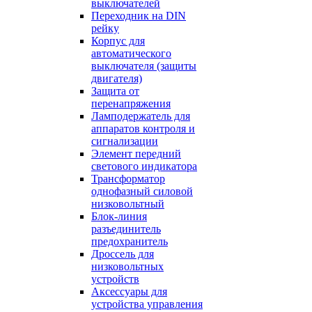
выключателей
Переходник на DIN
рейку
Корпус для
автоматического
выключателя (защиты
двигателя)
Защита от
перенапряжения
Ламподержатель для
аппаратов контроля и
сигнализации
Элемент передний
светового индикатора
Трансформатор
однофазный силовой
низковольтный
Блок-линия
разъединитель
предохранитель
Дроссель для
низковольтных
устройств
Аксессуары для
устройства управления