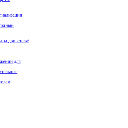
игнализации
ольтный
иты двигателя/
яжений для
ительные
телем