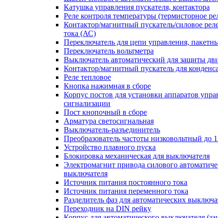
Катушка управления пускателя, контактора
Реле контроля температуры (термисторное ре
Контактор/магнитный пускатель/силовое рел
тока (АС)
Переключатель для цепи управления, пакетн
Переключатель вольтметра
Выключатель автоматический для защиты дви
Контактор/магнитный пускатель для конденс
Реле тепловое
Кнопка нажимная в сборе
Корпус постов для установки аппаратов упра
сигнализации
Пост кнопочный в сборе
Арматура светосигнальная
Выключатель-разъединитель
Преобразователь частоты низковольтный до 1
Устройство плавного пуска
Блокировка механическая для выключателя
Электромагнит привода силового автоматиче
выключателя
Источник питания постоянного тока
Источник питания переменного тока
Разделитель фаз для автоматических выключа
Переходник на DIN рейку
Корпус для автоматического выключателя (з