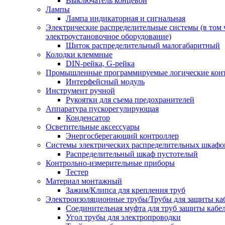
Выключатель концевой
Лампы
Лампа индикаторная и сигнальная
Электрические распределительные системы (в том 
электроустановочное оборудование)
Щиток распределительный малогабаритный
Колодки клеммные
DIN-рейка, G-рейка
Промышленные программируемые логические кон
Интерфейсный модуль
Инструмент ручной
Рукоятки для съема предохранителей
Аппаратура пускорегулирующая
Конденсатор
Осветительные аксессуары
Энергосберегающий контроллер
Системы электрических распределительных шкафо
Распределительный шкаф пустотелый
Контрольно-измерительные приборы
Тестер
Материал монтажный
Зажим/Клипса для крепления труб
Электроизоляционные трубы/Трубы для защиты ка
Соединительная муфта для труб защиты кабе
Угол трубы для электропроводки