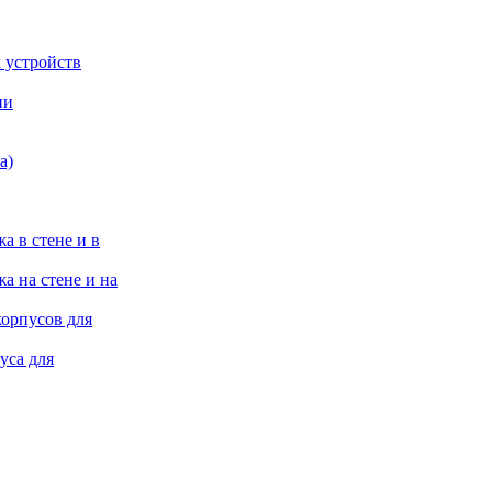
 устройств
ии
а)
а в стене и в
а на стене и на
корпусов для
уса для