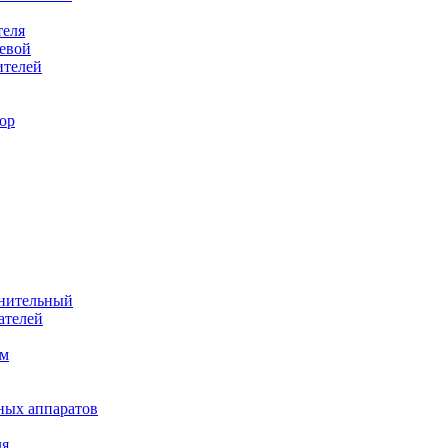
теля
евой
ителей
ор
лнительный
ателей
им
ных аппаратов
ля