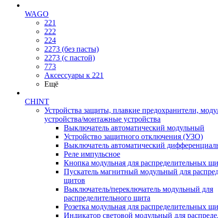
WAGO
221
222
224
2273 (без пасты)
2273 (с пастой)
773
Аксессуары к 221
Ещё
CHINT
Устройства защиты, плавкие предохранители, мод
устройства/монтажные устройства
Выключатель автоматический модульный
Устройство защитного отключения (УЗО)
Выключатель автоматический дифференциаль
Реле импульсное
Кнопка модульная для распределительных щ
Пускатель магнитный модульный для распре
щитов
Выключатель/переключатель модульный для
распределительного щита
Розетка модульная для распределительных щ
Индикатор световой модульный для распред