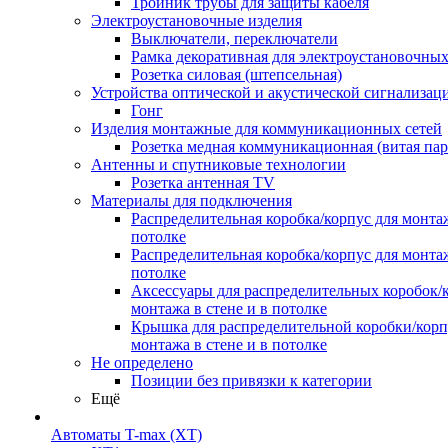
Тройник трубы для защиты кабеля
Электроустановочные изделия
Выключатели, переключатели
Рамка декоративная для электроустановочных
Розетка силовая (штепсельная)
Устройства оптической и акустической сигнализац
Гонг
Изделия монтажные для коммуникационных сетей
Розетка медная коммуникационная (витая пар
Антенны и спутниковые технологии
Розетка антенная TV
Материалы для подключения
Распределительная коробка/корпус для монтаж
потолке
Распределительная коробка/корпус для монтаж
потолке
Аксессуары для распределительных коробок/
монтажа в стене и в потолке
Крышка для распределительной коробки/корп
монтажа в стене и в потолке
Не определено
Позиции без привязки к категории
Ещё
Автоматы T-max (XT)