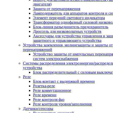
двигателя)
Защита от перенапряжения
Ламподержатель для аппаратов контроля и с
Элемент передний светового индикатора
Трансформатор однофазный силовой низков
Блок-линия разъединитель предохранитель
Дроссель для низковольтных устройств
Аксессуары для устройства управления и защ
защитного и управляющего устройства
Устройства заземления, молниезащиты и защиты от
перенапряжений
Устройство защиты от импульсных перенапр
систем электроснабжения
Системы распределения электроэнергии/распредел
устройства
Блок распределительный с силовым выключа
Реле
Блок-контакт с выдержкой времени
Розетка-реле
Реле коммутационное
Реле времени
Реле контроля фаз
Реле контроля уровня/заполнения
Датчики/сенсоры