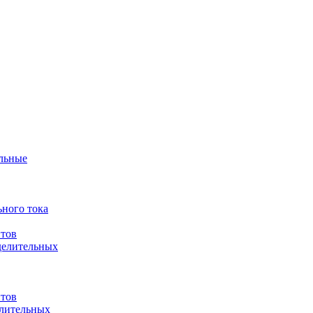
ульные
ного тока
итов
делительных
итов
елительных