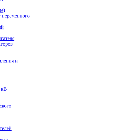
ле)
е переменного
ый
гателя
аторов
вления и
 кВ
ского
телей
ащиты