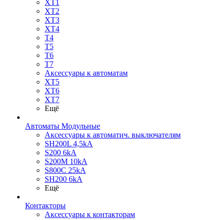
XT1
XT2
XT3
XT4
T4
T5
T6
T7
Аксессуары к автоматам
XT5
XT6
XT7
Ещё
Автоматы Модульные
Аксессуары к автоматич. выключателям
SH200L 4,5kA
S200 6kA
S200M 10kA
S800C 25kA
SH200 6kA
Ещё
Контакторы
Аксессуары к контакторам