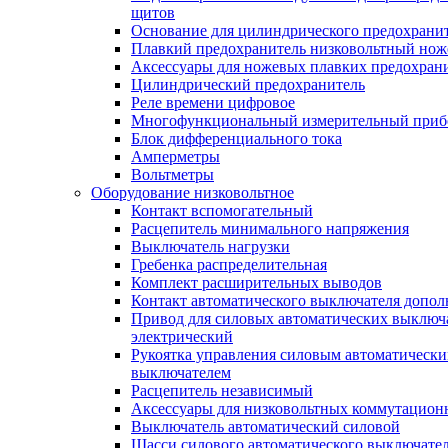
щитов
Основание для цилиндрического предохрани
Плавкий предохранитель низковольтный нож
Аксессуары для ножевых плавких предохран
Цилиндрический предохранитель
Реле времени цифровое
Многофункциональный измерительный приб
Блок дифференциального тока
Амперметры
Вольтметры
Оборудование низковольтное
Контакт вспомогательный
Расцепитель минимального напряжения
Выключатель нагрузки
Гребенка распределительная
Комплект расширительных выводов
Контакт автоматического выключателя допо
Привод для силовых автоматических выключ
электрический
Рукоятка управления силовым автоматическ
выключателем
Расцепитель независимый
Аксессуары для низковольтных коммутацион
Выключатель автоматический силовой
Шасси силового автоматического выключате