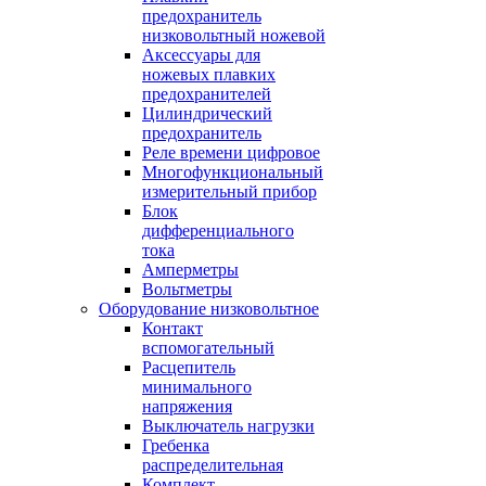
предохранитель
низковольтный ножевой
Аксессуары для
ножевых плавких
предохранителей
Цилиндрический
предохранитель
Реле времени цифровое
Многофункциональный
измерительный прибор
Блок
дифференциального
тока
Амперметры
Вольтметры
Оборудование низковольтное
Контакт
вспомогательный
Расцепитель
минимального
напряжения
Выключатель нагрузки
Гребенка
распределительная
Комплект