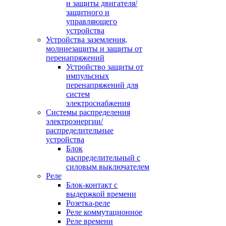
и защиты двигателя/
защитного и
управляющего
устройства
Устройства заземления,
молниезащиты и защиты от
перенапряжений
Устройство защиты от
импульсных
перенапряжений для
систем
электроснабжения
Системы распределения
электроэнергии/
распределительные
устройства
Блок
распределительный с
силовым выключателем
Реле
Блок-контакт с
выдержкой времени
Розетка-реле
Реле коммутационное
Реле времени