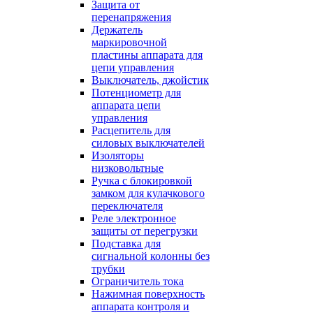
Защита от
перенапряжения
Держатель
маркировочной
пластины аппарата для
цепи управления
Выключатель, джойстик
Потенциометр для
аппарата цепи
управления
Расцепитель для
силовых выключателей
Изоляторы
низковольтные
Ручка с блокировкой
замком для кулачкового
переключателя
Реле электронное
защиты от перегрузки
Подставка для
сигнальной колонны без
трубки
Ограничитель тока
Нажимная поверхность
аппарата контроля и