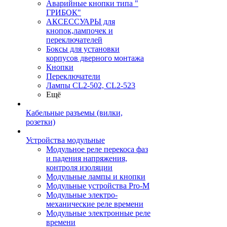
Аварийные кнопки типа "
ГРИБОК"
АКСЕССУАРЫ для
кнопок,лампочек и
переключателей
Боксы для установки
корпусов дверного монтажа
Кнопки
Переключатели
Лампы CL2-502, CL2-523
Ещё
Кабельные разъемы (вилки,
розетки)
Устройства модульные
Модульное реле перекоса фаз
и падения напряжения,
контроля изоляции
Модульные лампы и кнопки
Модульные устройства Pro-M
Модульные электро-
механические реле времени
Модульные электронные реле
времени