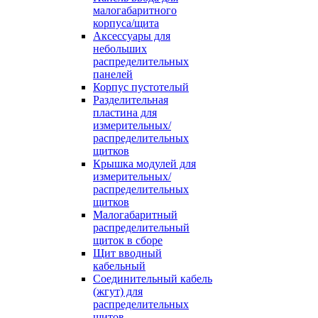
малогабаритного
корпуса/щита
Аксессуары для
небольших
распределительных
панелей
Корпус пустотелый
Разделительная
пластина для
измерительных/
распределительных
щитков
Крышка модулей для
измерительных/
распределительных
щитков
Малогабаритный
распределительный
щиток в сборе
Щит вводный
кабельный
Соединительный кабель
(жгут) для
распределительных
щитов