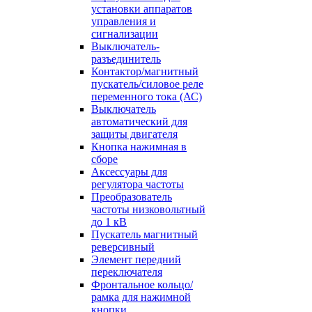
установки аппаратов
управления и
сигнализации
Выключатель-
разъединитель
Контактор/магнитный
пускатель/силовое реле
переменного тока (АС)
Выключатель
автоматический для
защиты двигателя
Кнопка нажимная в
сборе
Аксессуары для
регулятора частоты
Преобразователь
частоты низковольтный
до 1 кВ
Пускатель магнитный
реверсивный
Элемент передний
переключателя
Фронтальное кольцо/
рамка для нажимной
кнопки