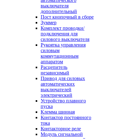
автоматического
выключателя
дополнительный
Пост кнопочный в сборе
Зуммер
Комплект проводки/
подключения для
силового выключателя
Рукоятка управления
силовым
коммутационным
аппаратом
Расцепитель
независимый
Привод для силовых
автоматических
выключателей
электрический
Устройство плавного
пуска
Клемма шинная
Контактор постоянного
тока
Контакторное реле
Модуль сигнальной