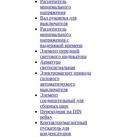
Расцепитель
минимального
напряжения
Вал рукоятки для
выключателя
Расцепитель
минимального
напряжения с
выдержкой времени
Элемент передний
светового индикатора
Арматура
светосигнальная
Электромагнит привода
силового
автоматического
выключателя
Элемент
соединительный для
сборных шин
Переходник на DIN
рейку
Контактор/магнитный
пускатель для
конденсаторов