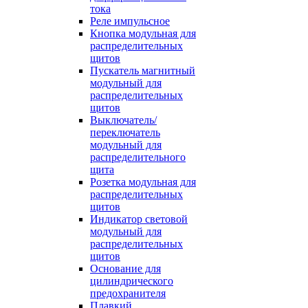
тока
Реле импульсное
Кнопка модульная для
распределительных
щитов
Пускатель магнитный
модульный для
распределительных
щитов
Выключатель/
переключатель
модульный для
распределительного
щита
Розетка модульная для
распределительных
щитов
Индикатор световой
модульный для
распределительных
щитов
Основание для
цилиндрического
предохранителя
Плавкий