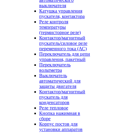
автоматического
выключателя
Катушка управления
пускателя, контактора
Реле контроля
температуры
(термисторное реле)
Контактор/магнитный
пускатель/силовое реле
переменного тока (АС)
Переключатель для цепи
управления, пакетный
Переключатель
вольтметра
Выключатель
автоматический для
защиты двигателя
Контактор/магнитный
пускатель для
конденсаторов
Реле тепловое
Кнопка нажимная в
сборе
Корпус постов для
установки аппаратов