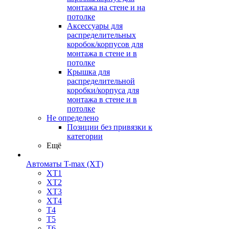
монтажа на стене и на
потолке
Аксессуары для
распределительных
коробок/корпусов для
монтажа в стене и в
потолке
Крышка для
распределительной
коробки/корпуса для
монтажа в стене и в
потолке
Не определено
Позиции без привязки к
категории
Ещё
Автоматы T-max (XT)
XT1
XT2
XT3
XT4
T4
T5
T6