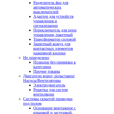
Разделитель фаз для
автоматических
выключателей
Адаптер для устройств
управления и
сигнализации
Переключатель для цепи
управления, пакетный
Трансформатор силовой
Защитный кожух для
контактных элементов
нажимной кнопки
Не определено
Позиции без привязки к
категории
Прочие товары
Двигатели ворот, рольставен/
Насосы/Вентиляторы
Электродвигатель
Решетка для систем
вентиляции
Системы скрытой проводки
под полом
Основание монтажное с
крышкой и заглушкой,