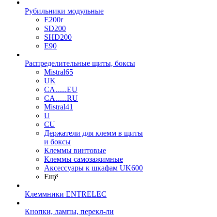
Рубильники модульные
E200r
SD200
SHD200
E90
Распределительные щиты, боксы
Mistral65
UK
CA......EU
CA......RU
Mistral41
U
CU
Держатели для клемм в щиты
и боксы
Клеммы винтовые
Клеммы самозажимные
Аксессуары к шкафам UK600
Ещё
Клеммники ENTRELEC
Кнопки, лампы, перекл-ли