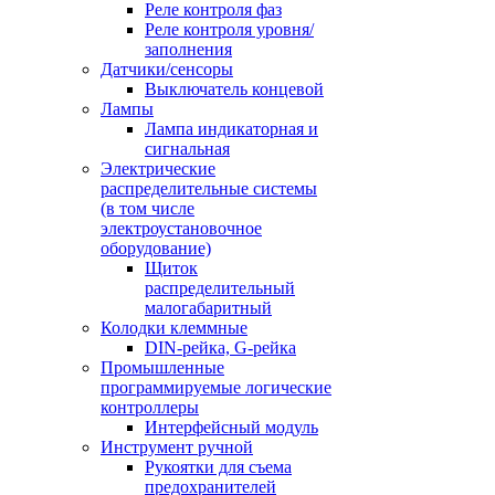
Реле контроля фаз
Реле контроля уровня/
заполнения
Датчики/сенсоры
Выключатель концевой
Лампы
Лампа индикаторная и
сигнальная
Электрические
распределительные системы
(в том числе
электроустановочное
оборудование)
Щиток
распределительный
малогабаритный
Колодки клеммные
DIN-рейка, G-рейка
Промышленные
программируемые логические
контроллеры
Интерфейсный модуль
Инструмент ручной
Рукоятки для съема
предохранителей