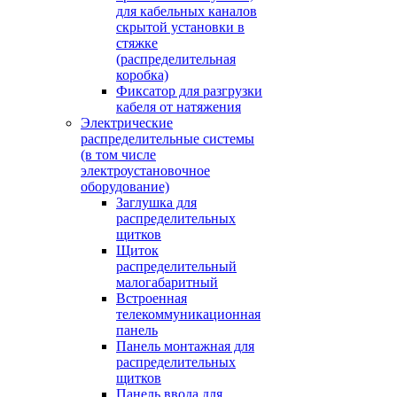
для кабельных каналов
скрытой установки в
стяжке
(распределительная
коробка)
Фиксатор для разгрузки
кабеля от натяжения
Электрические
распределительные системы
(в том числе
электроустановочное
оборудование)
Заглушка для
распределительных
щитков
Щиток
распределительный
малогабаритный
Встроенная
телекоммуникационная
панель
Панель монтажная для
распределительных
щитков
Панель ввода для