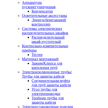
Аппаратура
пускорегулирующая
Конденсатор
Осветительные аксессуары
Энергосберегающий
контроллер
Системы электрических
распределительных шкафов
Распределительный
шкаф пустотелый
Контрольно-измерительные
приборы
Тестер
Материал монтажный
Зажим/Клипса для
крепления труб
Электроизоляционные трубы/
Трубы для защиты кабеля
Соединительная муфта
для труб защиты кабеля
Угол трубы для
электропроводки
Тройник трубы для
защиты кабеля
Электроустановочные изделия