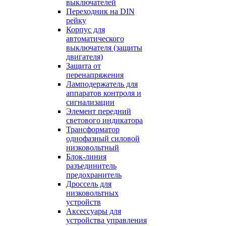
выключателей
Переходник на DIN
рейку
Корпус для
автоматического
выключателя (защиты
двигателя)
Защита от
перенапряжения
Ламподержатель для
аппаратов контроля и
сигнализации
Элемент передний
светового индикатора
Трансформатор
однофазный силовой
низковольтный
Блок-линия
разъединитель
предохранитель
Дроссель для
низковольтных
устройств
Аксессуары для
устройства управления