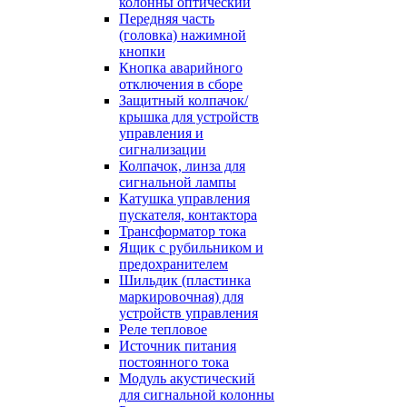
колонны оптический
Передняя часть
(головка) нажимной
кнопки
Кнопка аварийного
отключения в сборе
Защитный колпачок/
крышка для устройств
управления и
сигнализации
Колпачок, линза для
сигнальной лампы
Катушка управления
пускателя, контактора
Трансформатор тока
Ящик с рубильником и
предохранителем
Шильдик (пластинка
маркировочная) для
устройств управления
Реле тепловое
Источник питания
постоянного тока
Модуль акустический
для сигнальной колонны