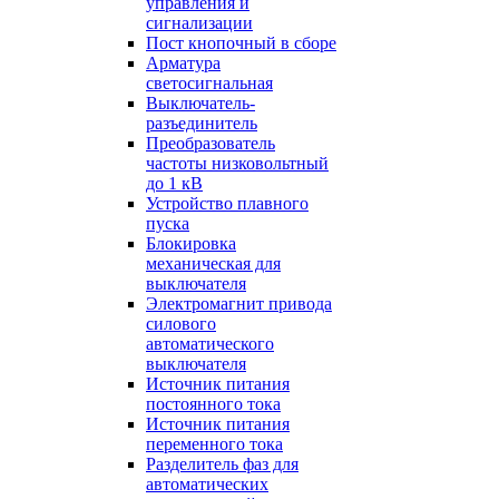
управления и
сигнализации
Пост кнопочный в сборе
Арматура
светосигнальная
Выключатель-
разъединитель
Преобразователь
частоты низковольтный
до 1 кВ
Устройство плавного
пуска
Блокировка
механическая для
выключателя
Электромагнит привода
силового
автоматического
выключателя
Источник питания
постоянного тока
Источник питания
переменного тока
Разделитель фаз для
автоматических