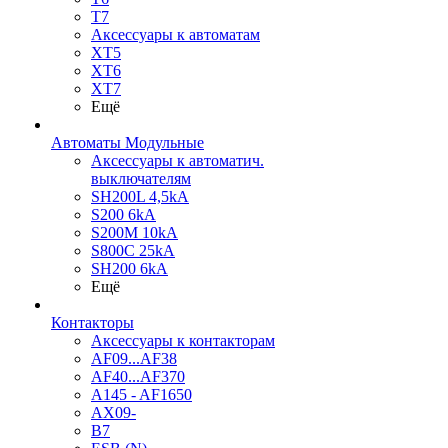
T7
Аксессуары к автоматам
XT5
XT6
XT7
Ещё
Автоматы Модульные
Аксессуары к автоматич.
выключателям
SH200L 4,5kA
S200 6kA
S200M 10kA
S800C 25kA
SH200 6kA
Ещё
Контакторы
Аксессуары к контакторам
AF09...AF38
AF40...AF370
A145 - AF1650
AX09-
B7