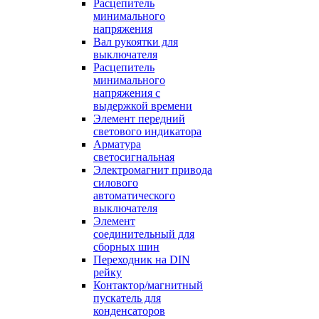
Расцепитель
минимального
напряжения
Вал рукоятки для
выключателя
Расцепитель
минимального
напряжения с
выдержкой времени
Элемент передний
светового индикатора
Арматура
светосигнальная
Электромагнит привода
силового
автоматического
выключателя
Элемент
соединительный для
сборных шин
Переходник на DIN
рейку
Контактор/магнитный
пускатель для
конденсаторов