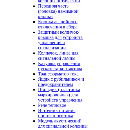
колонны оптический
Передняя часть
(головка) нажимной
кнопки
Кнопка аварийного
отключения в сборе
Защитный колпачок/
крышка для устройств
управления и
сигнализации
Колпачок, линза для
сигнальной лампы
Катушка управления
пускателя, контактора
Трансформатор тока
Ящик с рубильником и
предохранителем
Шильдик (пластинка
маркировочная) для
устройств управления
Реле тепловое
Источник питания
постоянного тока
Модуль акустический
для сигнальной колонны