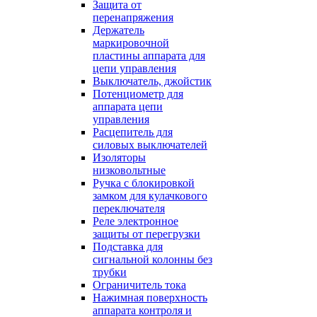
Защита от
перенапряжения
Держатель
маркировочной
пластины аппарата для
цепи управления
Выключатель, джойстик
Потенциометр для
аппарата цепи
управления
Расцепитель для
силовых выключателей
Изоляторы
низковольтные
Ручка с блокировкой
замком для кулачкового
переключателя
Реле электронное
защиты от перегрузки
Подставка для
сигнальной колонны без
трубки
Ограничитель тока
Нажимная поверхность
аппарата контроля и