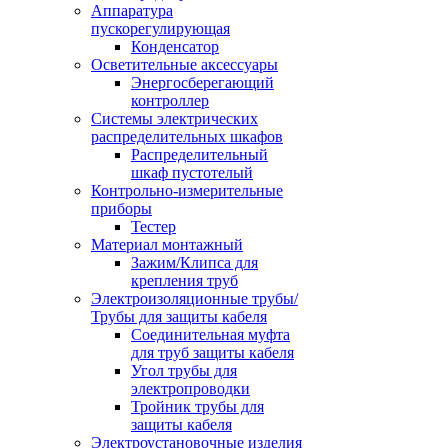
Аппаратура
пускорегулирующая
Конденсатор
Осветительные аксессуары
Энергосберегающий
контроллер
Системы электрических
распределительных шкафов
Распределительный
шкаф пустотелый
Контрольно-измерительные
приборы
Тестер
Материал монтажный
Зажим/Клипса для
крепления труб
Электроизоляционные трубы/
Трубы для защиты кабеля
Соединительная муфта
для труб защиты кабеля
Угол трубы для
электропроводки
Тройник трубы для
защиты кабеля
Электроустановочные изделия