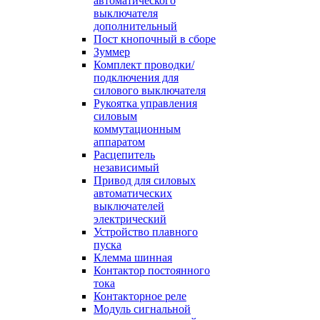
автоматического
выключателя
дополнительный
Пост кнопочный в сборе
Зуммер
Комплект проводки/
подключения для
силового выключателя
Рукоятка управления
силовым
коммутационным
аппаратом
Расцепитель
независимый
Привод для силовых
автоматических
выключателей
электрический
Устройство плавного
пуска
Клемма шинная
Контактор постоянного
тока
Контакторное реле
Модуль сигнальной