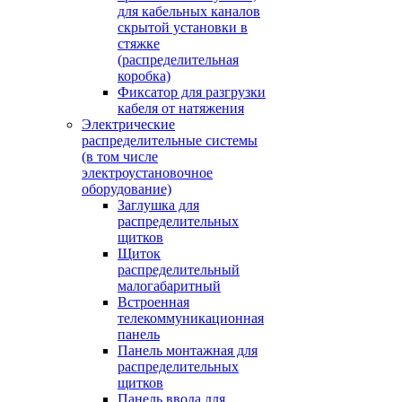
для кабельных каналов
скрытой установки в
стяжке
(распределительная
коробка)
Фиксатор для разгрузки
кабеля от натяжения
Электрические
распределительные системы
(в том числе
электроустановочное
оборудование)
Заглушка для
распределительных
щитков
Щиток
распределительный
малогабаритный
Встроенная
телекоммуникационная
панель
Панель монтажная для
распределительных
щитков
Панель ввода для