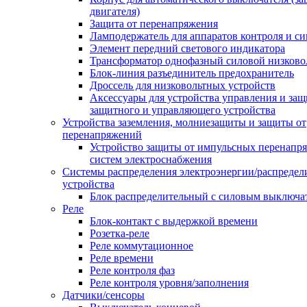
двигателя)
Защита от перенапряжения
Ламподержатель для аппаратов контроля и с
Элемент передний светового индикатора
Трансформатор однофазный силовой низков
Блок-линия разъединитель предохранитель
Дроссель для низковольтных устройств
Аксессуары для устройства управления и защ
защитного и управляющего устройства
Устройства заземления, молниезащиты и защиты от
перенапряжений
Устройство защиты от импульсных перенапр
систем электроснабжения
Системы распределения электроэнергии/распредел
устройства
Блок распределительный с силовым выключа
Реле
Блок-контакт с выдержкой времени
Розетка-реле
Реле коммутационное
Реле времени
Реле контроля фаз
Реле контроля уровня/заполнения
Датчики/сенсоры