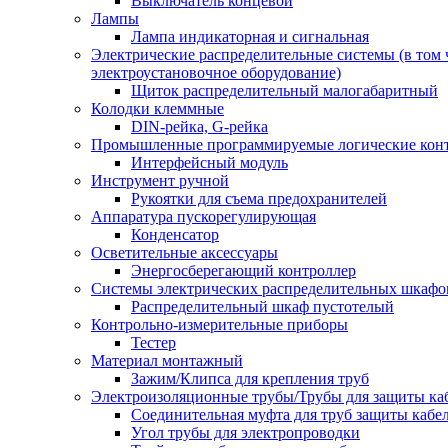
Выключатель концевой
Лампы
Лампа индикаторная и сигнальная
Электрические распределительные системы (в том 
электроустановочное оборудование)
Щиток распределительный малогабаритный
Колодки клеммные
DIN-рейка, G-рейка
Промышленные программируемые логические кон
Интерфейсный модуль
Инструмент ручной
Рукоятки для съема предохранителей
Аппаратура пускорегулирующая
Конденсатор
Осветительные аксессуары
Энергосберегающий контроллер
Системы электрических распределительных шкафо
Распределительный шкаф пустотелый
Контрольно-измерительные приборы
Тестер
Материал монтажный
Зажим/Клипса для крепления труб
Электроизоляционные трубы/Трубы для защиты ка
Соединительная муфта для труб защиты кабе
Угол трубы для электропроводки