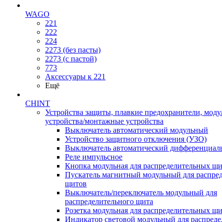
WAGO
221
222
224
2273 (без пасты)
2273 (с пастой)
773
Аксессуары к 221
Ещё
CHINT
Устройства защиты, плавкие предохранители, мод
устройства/монтажные устройства
Выключатель автоматический модульный
Устройство защитного отключения (УЗО)
Выключатель автоматический дифференциаль
Реле импульсное
Кнопка модульная для распределительных щ
Пускатель магнитный модульный для распре
щитов
Выключатель/переключатель модульный для
распределительного щита
Розетка модульная для распределительных щ
Индикатор световой модульный для распред