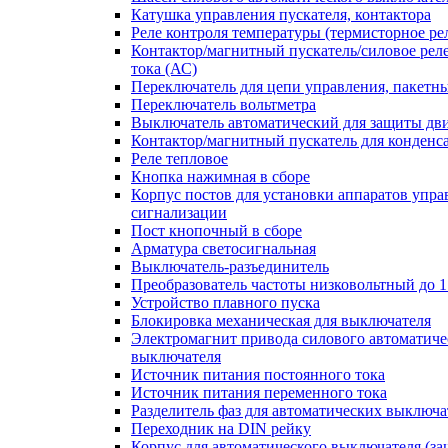
Катушка управления пускателя, контактора
Реле контроля температуры (термисторное ре
Контактор/магнитный пускатель/силовое рел
тока (АС)
Переключатель для цепи управления, пакетн
Переключатель вольтметра
Выключатель автоматический для защиты дви
Контактор/магнитный пускатель для конденс
Реле тепловое
Кнопка нажимная в сборе
Корпус постов для установки аппаратов упра
сигнализации
Пост кнопочный в сборе
Арматура светосигнальная
Выключатель-разъединитель
Преобразователь частоты низковольтный до 1
Устройство плавного пуска
Блокировка механическая для выключателя
Электромагнит привода силового автоматиче
выключателя
Источник питания постоянного тока
Источник питания переменного тока
Разделитель фаз для автоматических выключа
Переходник на DIN рейку
Корпус для автоматического выключателя (з