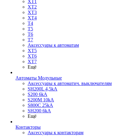
XT1
XT2
XT3
XT4
T4
T5
T6
T7
Аксессуары к автоматам
XT5
XT6
XT7
Ещё
Автоматы Модульные
Аксессуары к автоматич. выключателям
SH200L 4,5kA
S200 6kA
S200M 10kA
S800C 25kA
SH200 6kA
Ещё
Контакторы
Аксессуары к контакторам