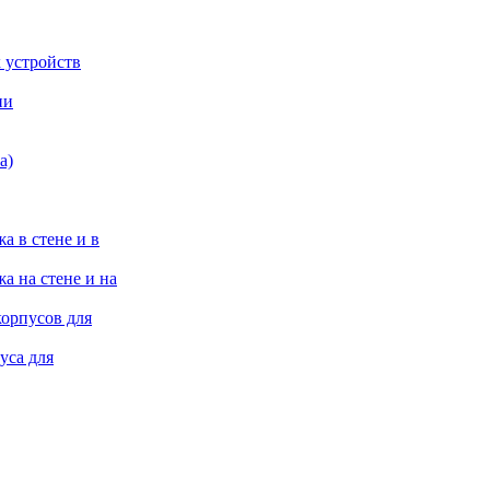
 устройств
ии
а)
а в стене и в
а на стене и на
корпусов для
уса для