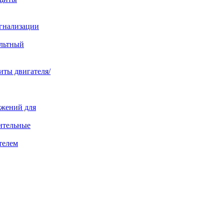
игнализации
ольтный
иты двигателя/
яжений для
ительные
телем