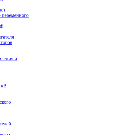
ле)
е переменного
ый
гателя
аторов
вления и
 кВ
ского
телей
ащиты