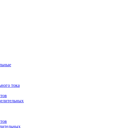
ульные
ного тока
итов
делительных
итов
елительных