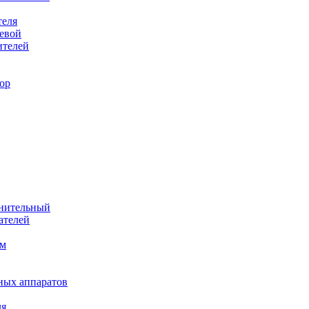
теля
евой
ителей
ор
лнительный
ателей
им
ных аппаратов
ля