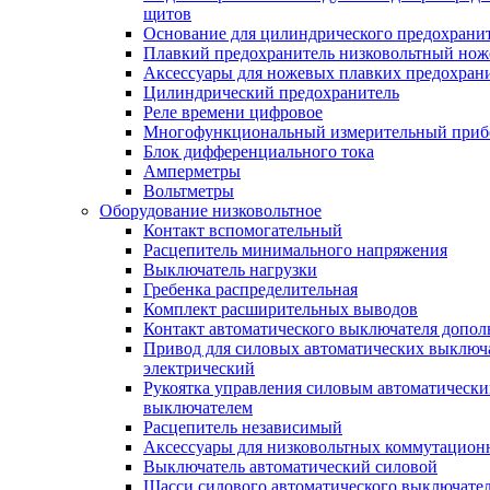
щитов
Основание для цилиндрического предохрани
Плавкий предохранитель низковольтный нож
Аксессуары для ножевых плавких предохран
Цилиндрический предохранитель
Реле времени цифровое
Многофункциональный измерительный приб
Блок дифференциального тока
Амперметры
Вольтметры
Оборудование низковольтное
Контакт вспомогательный
Расцепитель минимального напряжения
Выключатель нагрузки
Гребенка распределительная
Комплект расширительных выводов
Контакт автоматического выключателя допо
Привод для силовых автоматических выключ
электрический
Рукоятка управления силовым автоматическ
выключателем
Расцепитель независимый
Аксессуары для низковольтных коммутацион
Выключатель автоматический силовой
Шасси силового автоматического выключате