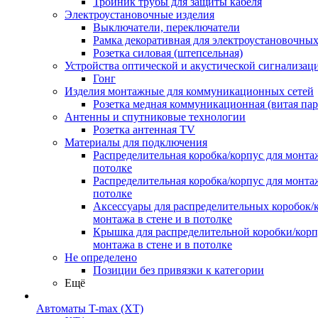
Тройник трубы для защиты кабеля
Электроустановочные изделия
Выключатели, переключатели
Рамка декоративная для электроустановочных
Розетка силовая (штепсельная)
Устройства оптической и акустической сигнализац
Гонг
Изделия монтажные для коммуникационных сетей
Розетка медная коммуникационная (витая пар
Антенны и спутниковые технологии
Розетка антенная TV
Материалы для подключения
Распределительная коробка/корпус для монтаж
потолке
Распределительная коробка/корпус для монтаж
потолке
Аксессуары для распределительных коробок/
монтажа в стене и в потолке
Крышка для распределительной коробки/корп
монтажа в стене и в потолке
Не определено
Позиции без привязки к категории
Ещё
Автоматы T-max (XT)