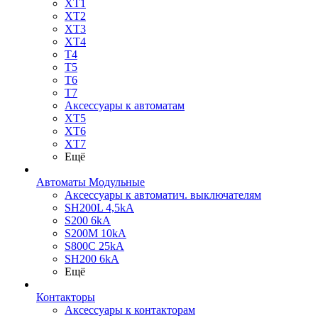
XT1
XT2
XT3
XT4
T4
T5
T6
T7
Аксессуары к автоматам
XT5
XT6
XT7
Ещё
Автоматы Модульные
Аксессуары к автоматич. выключателям
SH200L 4,5kA
S200 6kA
S200M 10kA
S800C 25kA
SH200 6kA
Ещё
Контакторы
Аксессуары к контакторам