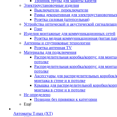
Тройник трубы для защиты кабеля
Электроустановочные изделия
Выключатели, переключатели
Рамка декоративная для электроустановочных
Розетка силовая (штепсельная)
Устройства оптической и акустической сигнализац
Гонг
Изделия монтажные для коммуникационных сетей
Розетка медная коммуникационная (витая пар
Антенны и спутниковые технологии
Розетка антенная TV
Материалы для подключения
Распределительная коробка/корпус для монтаж
потолке
Распределительная коробка/корпус для монтаж
потолке
Аксессуары для распределительных коробок/
монтажа в стене и в потолке
Крышка для распределительной коробки/корп
монтажа в стене и в потолке
Не определено
Позиции без привязки к категории
Ещё
Автоматы T-max (XT)