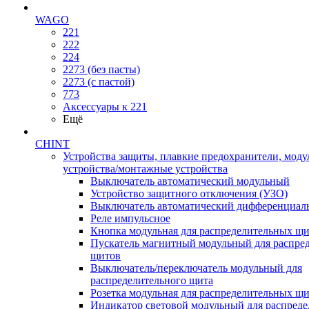
WAGO
221
222
224
2273 (без пасты)
2273 (с пастой)
773
Аксессуары к 221
Ещё
CHINT
Устройства защиты, плавкие предохранители, мод
устройства/монтажные устройства
Выключатель автоматический модульный
Устройство защитного отключения (УЗО)
Выключатель автоматический дифференциаль
Реле импульсное
Кнопка модульная для распределительных щ
Пускатель магнитный модульный для распре
щитов
Выключатель/переключатель модульный для
распределительного щита
Розетка модульная для распределительных щ
Индикатор световой модульный для распред