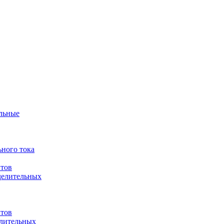
ульные
ного тока
итов
делительных
итов
елительных