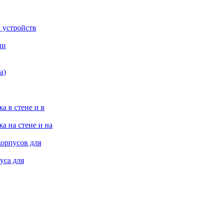
 устройств
ии
а)
а в стене и в
а на стене и на
корпусов для
уса для