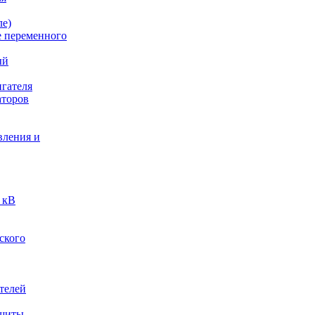
ле)
е переменного
ый
гателя
аторов
вления и
 кВ
ского
телей
ащиты