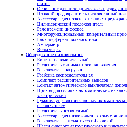
щитов
Основание для цилиндрического предохрани
Плавкий предохранитель низковольтный нож
Аксессуары для ножевых плавких предохран
Цилиндрический предохранитель
Реле времени цифровое
Многофункциональный измерительный приб
Блок дифференциального тока
Амперметры
Вольтметры
Оборудование низковольтное
Контакт вспомогательный
Расцепитель минимального напряжения
Выключатель нагрузки
Гребенка распределительная
Комплект расширительных выводов
Контакт автоматического выключателя допо
Привод для силовых автоматических выключ
электрический
Рукоятка управления силовым автоматическ
выключателем
Расцепитель независимый
Аксессуары для низковольтных коммутацион
Выключатель автоматический силовой
Шасси силового автоматического выключате