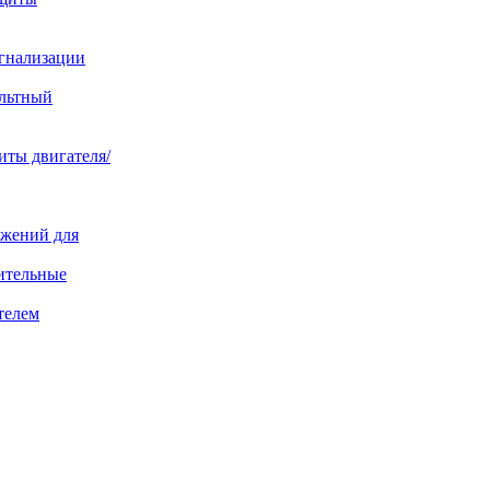
игнализации
ольтный
иты двигателя/
яжений для
ительные
телем