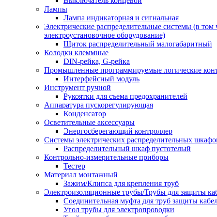
Выключатель концевой
Лампы
Лампа индикаторная и сигнальная
Электрические распределительные системы (в том 
электроустановочное оборудование)
Щиток распределительный малогабаритный
Колодки клеммные
DIN-рейка, G-рейка
Промышленные программируемые логические кон
Интерфейсный модуль
Инструмент ручной
Рукоятки для съема предохранителей
Аппаратура пускорегулирующая
Конденсатор
Осветительные аксессуары
Энергосберегающий контроллер
Системы электрических распределительных шкафо
Распределительный шкаф пустотелый
Контрольно-измерительные приборы
Тестер
Материал монтажный
Зажим/Клипса для крепления труб
Электроизоляционные трубы/Трубы для защиты ка
Соединительная муфта для труб защиты кабе
Угол трубы для электропроводки