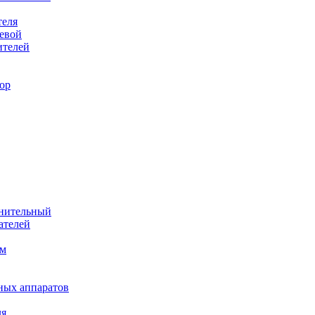
теля
евой
ителей
ор
лнительный
ателей
им
ных аппаратов
ля