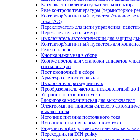
Катушка управления пускателя, контактора
Реле контроля температуры (термисторное ре
Контактор/магнитный пускатель/силовое рел
тока (АС)
Переключатель для цепи управления, пакетн
Переключатель вольтметра
Выключатель автоматический для защиты дви
Контактор/магнитный пускатель для конденс
Реле тепловое
Кнопка нажимная в сборе
Корпус постов для установки аппаратов упра
сигнализации
Пост кнопочный в сборе
Арматура светосигнальная
Выключатель-разъединитель
Преобразователь частоты низковольтный до 1
Устройство плавного пуска
Блокировка механическая для выключателя
Электромагнит привода силового автоматиче
выключателя
Источник питания постоянного тока
Источник питания переменного тока
Разделитель фаз для автоматических выключа
Переходник на DIN рейку
Корпус для автоматического выключателя (з