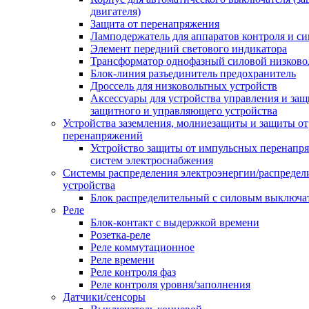
двигателя)
Защита от перенапряжения
Ламподержатель для аппаратов контроля и с
Элемент передний светового индикатора
Трансформатор однофазный силовой низков
Блок-линия разъединитель предохранитель
Дроссель для низковольтных устройств
Аксессуары для устройства управления и защ
защитного и управляющего устройства
Устройства заземления, молниезащиты и защиты от
перенапряжений
Устройство защиты от импульсных перенапр
систем электроснабжения
Системы распределения электроэнергии/распредел
устройства
Блок распределительный с силовым выключа
Реле
Блок-контакт с выдержкой времени
Розетка-реле
Реле коммутационное
Реле времени
Реле контроля фаз
Реле контроля уровня/заполнения
Датчики/сенсоры