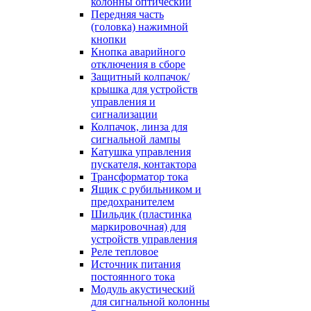
колонны оптический
Передняя часть
(головка) нажимной
кнопки
Кнопка аварийного
отключения в сборе
Защитный колпачок/
крышка для устройств
управления и
сигнализации
Колпачок, линза для
сигнальной лампы
Катушка управления
пускателя, контактора
Трансформатор тока
Ящик с рубильником и
предохранителем
Шильдик (пластинка
маркировочная) для
устройств управления
Реле тепловое
Источник питания
постоянного тока
Модуль акустический
для сигнальной колонны