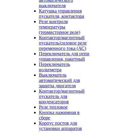
автоматического
выключателя
Катушка управления
пускателя, контактора
Реле контроля
температуры
(термисторное реле)
Контактор/магнитный
пускатель/силовое реле
переменного тока (АС)
Переключатель для цепи
управления, пакетный
Переключатель
вольтметра
Выключатель
автоматический для
защиты двигателя
Контактор/магнитный
пускатель для
конденсаторов
Реле тепловое
Кнопка нажимная в
сборе
Корпус постов для
установки аппаратов