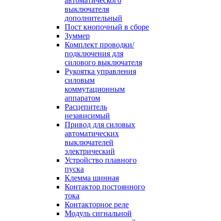
автоматического
выключателя
дополнительный
Пост кнопочный в сборе
Зуммер
Комплект проводки/
подключения для
силового выключателя
Рукоятка управления
силовым
коммутационным
аппаратом
Расцепитель
независимый
Привод для силовых
автоматических
выключателей
электрический
Устройство плавного
пуска
Клемма шинная
Контактор постоянного
тока
Контакторное реле
Модуль сигнальной