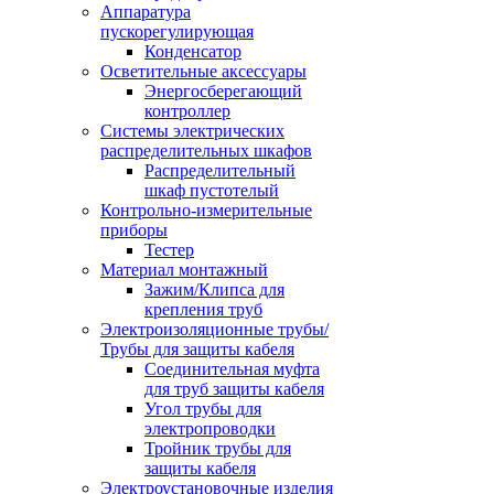
Аппаратура
пускорегулирующая
Конденсатор
Осветительные аксессуары
Энергосберегающий
контроллер
Системы электрических
распределительных шкафов
Распределительный
шкаф пустотелый
Контрольно-измерительные
приборы
Тестер
Материал монтажный
Зажим/Клипса для
крепления труб
Электроизоляционные трубы/
Трубы для защиты кабеля
Соединительная муфта
для труб защиты кабеля
Угол трубы для
электропроводки
Тройник трубы для
защиты кабеля
Электроустановочные изделия