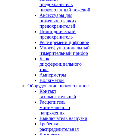
предохранитель
низковольтный ножевой
Аксессуары для
ножевых плавких
предохранителей
Цилиндрический
предохранитель
Реле времени цифровое
Многофункциональный
измерительный прибор
Блок
дифференциального
тока
Амперметры
Вольтметры
Оборудование низковольтное
Контакт
вспомогательный
Расцепитель
минимального
напряжения
Выключатель нагрузки
Гребенка
распределительная
Комплект