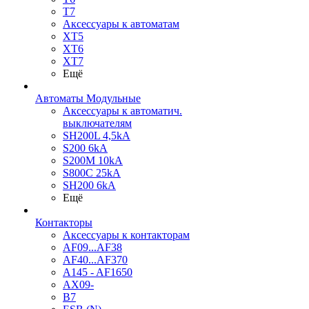
T7
Аксессуары к автоматам
XT5
XT6
XT7
Ещё
Автоматы Модульные
Аксессуары к автоматич.
выключателям
SH200L 4,5kA
S200 6kA
S200M 10kA
S800C 25kA
SH200 6kA
Ещё
Контакторы
Аксессуары к контакторам
AF09...AF38
AF40...AF370
A145 - AF1650
AX09-
B7