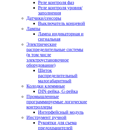
Реле контроля фаз
Реле контроля уровня/
заполнения
Датчики/сенсоры
Выключатель концевой
Лампы
Лампа индикаторная и
сигнальная
Электрические
распределительные системы
(в том числе
электроустановочное
оборудование)
Щиток
распределительный
малогабаритный
Колодки клеммные
DIN-рейка, G-рейка
Промышленные
программируемые логические
контроллеры
Интерфейсный модуль
Инструмент ручной
Рукоятки для съема
предохранителей