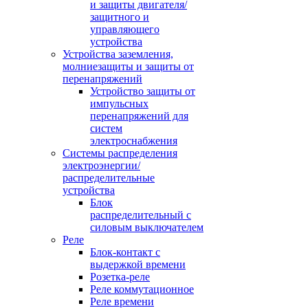
и защиты двигателя/
защитного и
управляющего
устройства
Устройства заземления,
молниезащиты и защиты от
перенапряжений
Устройство защиты от
импульсных
перенапряжений для
систем
электроснабжения
Системы распределения
электроэнергии/
распределительные
устройства
Блок
распределительный с
силовым выключателем
Реле
Блок-контакт с
выдержкой времени
Розетка-реле
Реле коммутационное
Реле времени