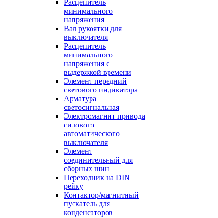
Расцепитель
минимального
напряжения
Вал рукоятки для
выключателя
Расцепитель
минимального
напряжения с
выдержкой времени
Элемент передний
светового индикатора
Арматура
светосигнальная
Электромагнит привода
силового
автоматического
выключателя
Элемент
соединительный для
сборных шин
Переходник на DIN
рейку
Контактор/магнитный
пускатель для
конденсаторов