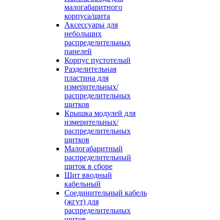
малогабаритного
корпуса/щита
Аксессуары для
небольших
распределительных
панелей
Корпус пустотелый
Разделительная
пластина для
измерительных/
распределительных
щитков
Крышка модулей для
измерительных/
распределительных
щитков
Малогабаритный
распределительный
щиток в сборе
Щит вводный
кабельный
Соединительный кабель
(жгут) для
распределительных
щитов