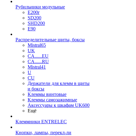
Рубильники модульные
E200r
SD200
SHD200
E90
Распределительные щиты, боксы
Mistral65
UK
CA......EU
CA......RU
Mistral41
U
CU
Держатели для клемм в щиты
и боксы
Клеммы винтовые
Клеммы самозажимные
Аксессуары к шкафам UK600
Ещё
Клеммники ENTRELEC
Кнопки, лампы, перекл-ли