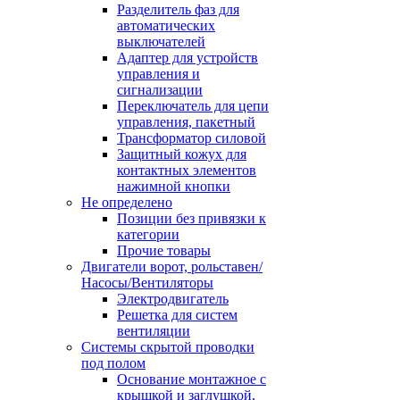
Разделитель фаз для
автоматических
выключателей
Адаптер для устройств
управления и
сигнализации
Переключатель для цепи
управления, пакетный
Трансформатор силовой
Защитный кожух для
контактных элементов
нажимной кнопки
Не определено
Позиции без привязки к
категории
Прочие товары
Двигатели ворот, рольставен/
Насосы/Вентиляторы
Электродвигатель
Решетка для систем
вентиляции
Системы скрытой проводки
под полом
Основание монтажное с
крышкой и заглушкой,