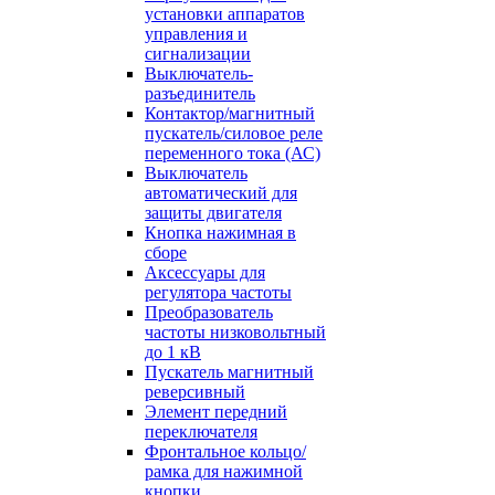
установки аппаратов
управления и
сигнализации
Выключатель-
разъединитель
Контактор/магнитный
пускатель/силовое реле
переменного тока (АС)
Выключатель
автоматический для
защиты двигателя
Кнопка нажимная в
сборе
Аксессуары для
регулятора частоты
Преобразователь
частоты низковольтный
до 1 кВ
Пускатель магнитный
реверсивный
Элемент передний
переключателя
Фронтальное кольцо/
рамка для нажимной
кнопки