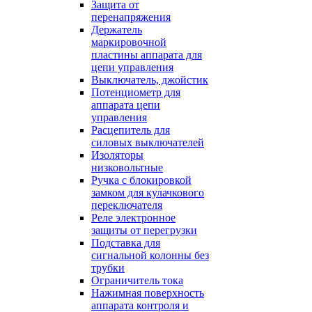
Защита от
перенапряжения
Держатель
маркировочной
пластины аппарата для
цепи управления
Выключатель, джойстик
Потенциометр для
аппарата цепи
управления
Расцепитель для
силовых выключателей
Изоляторы
низковольтные
Ручка с блокировкой
замком для кулачкового
переключателя
Реле электронное
защиты от перегрузки
Подставка для
сигнальной колонны без
трубки
Ограничитель тока
Нажимная поверхность
аппарата контроля и