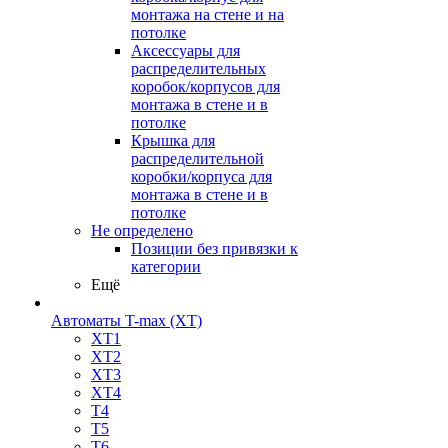
монтажа на стене и на
потолке
Аксессуары для
распределительных
коробок/корпусов для
монтажа в стене и в
потолке
Крышка для
распределительной
коробки/корпуса для
монтажа в стене и в
потолке
Не определено
Позиции без привязки к
категории
Ещё
Автоматы T-max (XT)
XT1
XT2
XT3
XT4
T4
T5
T6