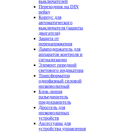
выключателей
Переходник на DIN
рейку
Корпус для
автоматического
выключателя (защиты
двигателя)
Защита от
перенапряжения
Ламподержатель для
аппаратов контроля и
сигнализации
Элемент передний
светового индикатора
Трансформатор
однофазный силовой
низковольтный
Блок-линия
разъединитель
предохранитель
Дроссель для
низковольтных
устройств
Аксессуары для
устройства управления