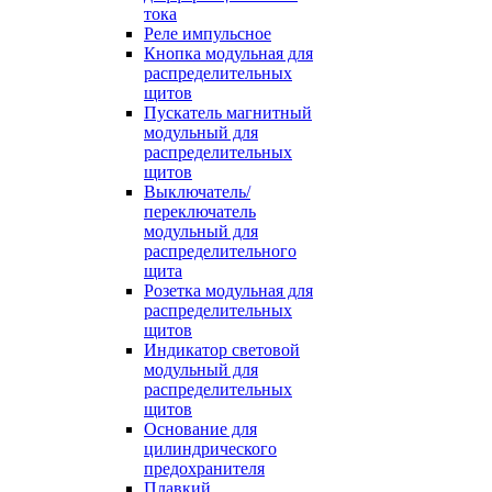
тока
Реле импульсное
Кнопка модульная для
распределительных
щитов
Пускатель магнитный
модульный для
распределительных
щитов
Выключатель/
переключатель
модульный для
распределительного
щита
Розетка модульная для
распределительных
щитов
Индикатор световой
модульный для
распределительных
щитов
Основание для
цилиндрического
предохранителя
Плавкий