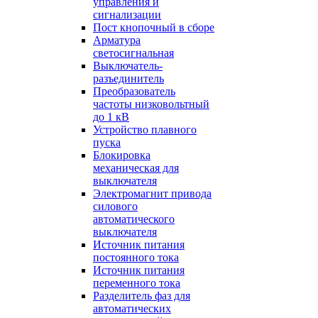
управления и
сигнализации
Пост кнопочный в сборе
Арматура
светосигнальная
Выключатель-
разъединитель
Преобразователь
частоты низковольтный
до 1 кВ
Устройство плавного
пуска
Блокировка
механическая для
выключателя
Электромагнит привода
силового
автоматического
выключателя
Источник питания
постоянного тока
Источник питания
переменного тока
Разделитель фаз для
автоматических