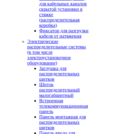
для кабельных каналов
скрытой установки в
стяжке
(распределительная
коробка)
Фиксатор для разгрузки
кабеля от натяжения
Электрические
распределительные системы
(в том числе
электроустановочное
оборудование)
Заглушка для
распределительных
щитков
Щиток
распределительный
малогабаритный
Встроенная
телекоммуникационная
панель
Панель монтажная для
распределительных
щитков
Панель ввода для