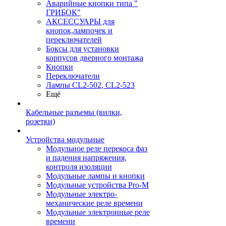
Аварийные кнопки типа "
ГРИБОК"
АКСЕССУАРЫ для
кнопок,лампочек и
переключателей
Боксы для установки
корпусов дверного монтажа
Кнопки
Переключатели
Лампы CL2-502, CL2-523
Ещё
Кабельные разъемы (вилки,
розетки)
Устройства модульные
Модульное реле перекоса фаз
и падения напряжения,
контроля изоляции
Модульные лампы и кнопки
Модульные устройства Pro-M
Модульные электро-
механические реле времени
Модульные электронные реле
времени