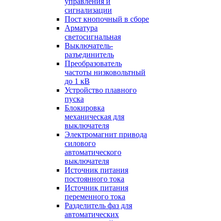
управления и
сигнализации
Пост кнопочный в сборе
Арматура
светосигнальная
Выключатель-
разъединитель
Преобразователь
частоты низковольтный
до 1 кВ
Устройство плавного
пуска
Блокировка
механическая для
выключателя
Электромагнит привода
силового
автоматического
выключателя
Источник питания
постоянного тока
Источник питания
переменного тока
Разделитель фаз для
автоматических