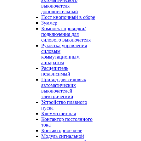
автоматического
выключателя
дополнительный
Пост кнопочный в сборе
Зуммер
Комплект проводки/
подключения для
силового выключателя
Рукоятка управления
силовым
коммутационным
аппаратом
Расцепитель
независимый
Привод для силовых
автоматических
выключателей
электрический
Устройство плавного
пуска
Клемма шинная
Контактор постоянного
тока
Контакторное реле
Модуль сигнальной