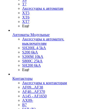
T7
Аксессуары к автоматам
XT5
XT6
XT7
Ещё
Автоматы Модульные
Аксессуары к автоматич.
выключателям
SH200L 4,5kA
S200 6kA
S200M 10kA
S800C 25kA
SH200 6kA
Ещё
Контакторы
Аксессуары к контакторам
AF09...AF38
AF40...AF370
A145 - AF1650
AX09-
B7