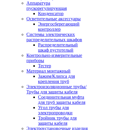
Аппаратура
пускорегулирующая
Конденсатор
Осветительные аксессуары
Энергосберегающий
контроллер
Системы электрических
распределительных шкафов
Распределительный
шкаф пустотелый
Контрольно-измерительные
приборы
Тестер
Материал монтажный
Зажим/Клипса для
крепления труб
Электроизоляционные трубы/
Трубы для защиты кабеля
Соединительная муфта
для труб защиты кабеля
Угол трубы для
электропроводки
Тройник трубы для
защиты кабеля
Электроустановочные изделия