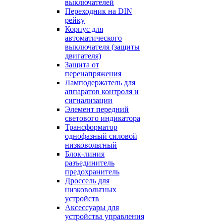
выключателей
Переходник на DIN
рейку
Корпус для
автоматического
выключателя (защиты
двигателя)
Защита от
перенапряжения
Ламподержатель для
аппаратов контроля и
сигнализации
Элемент передний
светового индикатора
Трансформатор
однофазный силовой
низковольтный
Блок-линия
разъединитель
предохранитель
Дроссель для
низковольтных
устройств
Аксессуары для
устройства управления