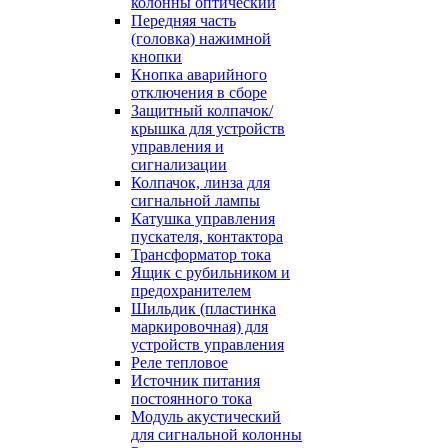
колонны оптический
Передняя часть
(головка) нажимной
кнопки
Кнопка аварийного
отключения в сборе
Защитный колпачок/
крышка для устройств
управления и
сигнализации
Колпачок, линза для
сигнальной лампы
Катушка управления
пускателя, контактора
Трансформатор тока
Ящик с рубильником и
предохранителем
Шильдик (пластинка
маркировочная) для
устройств управления
Реле тепловое
Источник питания
постоянного тока
Модуль акустический
для сигнальной колонны