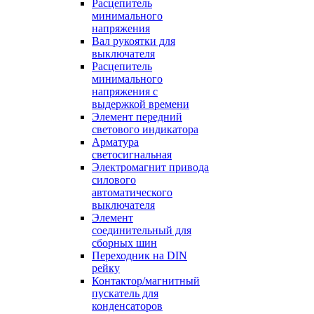
Расцепитель
минимального
напряжения
Вал рукоятки для
выключателя
Расцепитель
минимального
напряжения с
выдержкой времени
Элемент передний
светового индикатора
Арматура
светосигнальная
Электромагнит привода
силового
автоматического
выключателя
Элемент
соединительный для
сборных шин
Переходник на DIN
рейку
Контактор/магнитный
пускатель для
конденсаторов