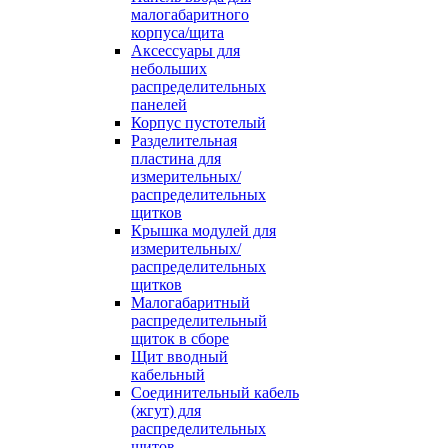
малогабаритного
корпуса/щита
Аксессуары для
небольших
распределительных
панелей
Корпус пустотелый
Разделительная
пластина для
измерительных/
распределительных
щитков
Крышка модулей для
измерительных/
распределительных
щитков
Малогабаритный
распределительный
щиток в сборе
Щит вводный
кабельный
Соединительный кабель
(жгут) для
распределительных
щитов