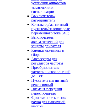
установки аппаратов
управления и
сигнализации
Выключатель-
разъединитель
Контактор/магнитный
пускатель/силовое реле
переменного тока (АС)
Выключатель
автоматический для
защиты двигателя
Кнопка нажимная в
сборе
Аксессуары для
регулятора частоты
Преобразователь
частоты низковольтный
до 1 кВ
Пускатель магнитный
реверсивный
Элемент передний
переключателя
Фронтальное кольцо/
рамка для нажимной
кнопки