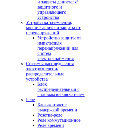
и защиты двигателя/
защитного и
управляющего
устройства
Устройства заземления,
молниезащиты и защиты от
перенапряжений
Устройство защиты от
импульсных
перенапряжений для
систем
электроснабжения
Системы распределения
электроэнергии/
распределительные
устройства
Блок
распределительный с
силовым выключателем
Реле
Блок-контакт с
выдержкой времени
Розетка-реле
Реле коммутационное
Реле времени