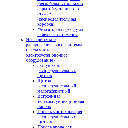
для кабельных каналов
скрытой установки в
стяжке
(распределительная
коробка)
Фиксатор для разгрузки
кабеля от натяжения
Электрические
распределительные системы
(в том числе
электроустановочное
оборудование)
Заглушка для
распределительных
щитков
Щиток
распределительный
малогабаритный
Встроенная
телекоммуникационная
панель
Панель монтажная для
распределительных
щитков
Панель ввода для