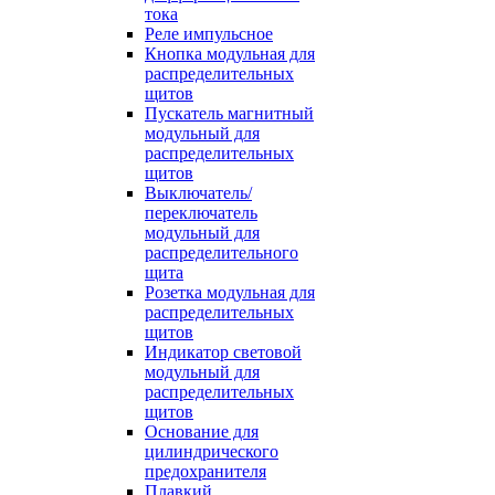
тока
Реле импульсное
Кнопка модульная для
распределительных
щитов
Пускатель магнитный
модульный для
распределительных
щитов
Выключатель/
переключатель
модульный для
распределительного
щита
Розетка модульная для
распределительных
щитов
Индикатор световой
модульный для
распределительных
щитов
Основание для
цилиндрического
предохранителя
Плавкий