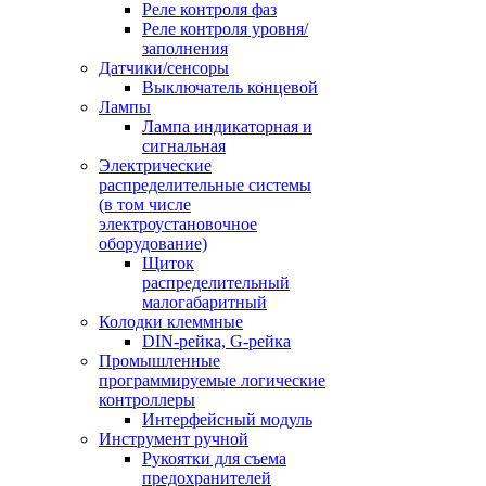
Реле контроля фаз
Реле контроля уровня/
заполнения
Датчики/сенсоры
Выключатель концевой
Лампы
Лампа индикаторная и
сигнальная
Электрические
распределительные системы
(в том числе
электроустановочное
оборудование)
Щиток
распределительный
малогабаритный
Колодки клеммные
DIN-рейка, G-рейка
Промышленные
программируемые логические
контроллеры
Интерфейсный модуль
Инструмент ручной
Рукоятки для съема
предохранителей