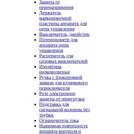
Защита от
перенапряжения
Держатель
маркировочной
пластины аппарата для
цепи управления
Выключатель, джойстик
Потенциометр для
аппарата цепи
управления
Расцепитель для
силовых выключателей
Изоляторы
низковольтные
Ручка с блокировкой
замком для кулачкового
переключателя
Реле электронное
защиты от перегрузки
Подставка для
сигнальной колонны без
трубки
Ограничитель тока
Нажимная поверхность
аппарата контроля и