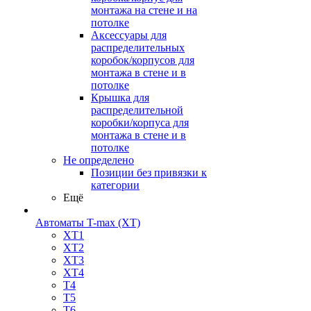
монтажа на стене и на
потолке
Аксессуары для
распределительных
коробок/корпусов для
монтажа в стене и в
потолке
Крышка для
распределительной
коробки/корпуса для
монтажа в стене и в
потолке
Не определено
Позиции без привязки к
категории
Ещё
Автоматы T-max (XT)
XT1
XT2
XT3
XT4
T4
T5
T6