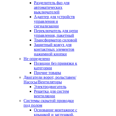
Разделитель фаз для
автоматических
выключателей
Адаптер для устройств
управления и
сигнализации
Переключатель для цепи
управления, пакетный
Трансформатор силовой
Защитный кожух для
контактных элементов
нажимной кнопки
Не определено
Позиции без привязки к
категории
Прочие товары
Двигатели ворот, рольставен/
Насосы/Вентиляторы
Электродвигатель
Решетка для систем
вентиляции
Системы скрытой проводки
под полом
Основание монтажное с
крышкой и заглушкой,