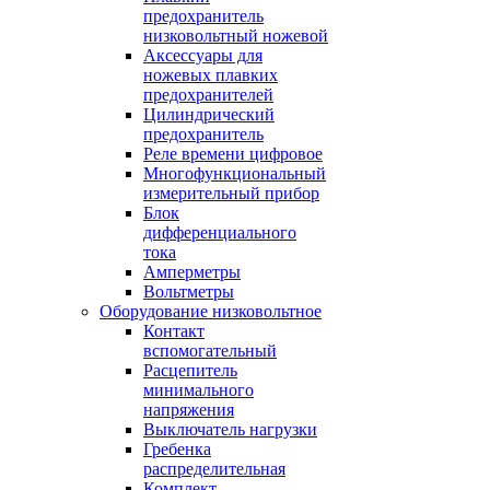
предохранитель
низковольтный ножевой
Аксессуары для
ножевых плавких
предохранителей
Цилиндрический
предохранитель
Реле времени цифровое
Многофункциональный
измерительный прибор
Блок
дифференциального
тока
Амперметры
Вольтметры
Оборудование низковольтное
Контакт
вспомогательный
Расцепитель
минимального
напряжения
Выключатель нагрузки
Гребенка
распределительная
Комплект