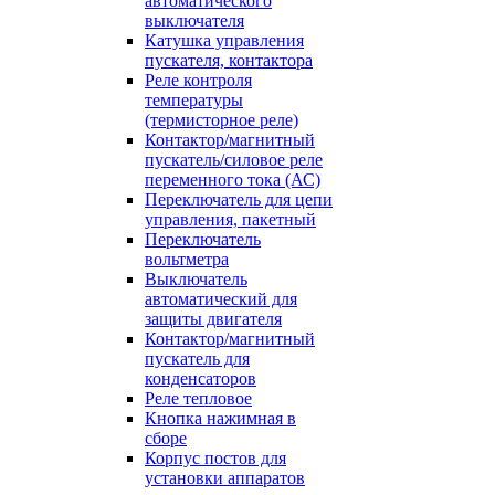
автоматического
выключателя
Катушка управления
пускателя, контактора
Реле контроля
температуры
(термисторное реле)
Контактор/магнитный
пускатель/силовое реле
переменного тока (АС)
Переключатель для цепи
управления, пакетный
Переключатель
вольтметра
Выключатель
автоматический для
защиты двигателя
Контактор/магнитный
пускатель для
конденсаторов
Реле тепловое
Кнопка нажимная в
сборе
Корпус постов для
установки аппаратов