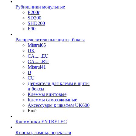
Рубильники модульные
E200r
SD200
SHD200
E90
Распределительные щиты, боксы
Mistral65
UK
CA......EU
CA......RU
Mistral41
U
CU
Держатели для клемм в щиты
и боксы
Клеммы винтовые
Клеммы самозажимные
Аксессуары к шкафам UK600
Ещё
Клеммники ENTRELEC
Кнопки, лампы, перекл-ли