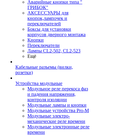
Аварийные кнопки типа "
ГРИБОК"
АКСЕССУАРЫ для
кнопок,лампочек и
переключателей
Боксы для установки
корпусов дверного монтажа
Кнопки
Переключатели
Лампы CL2-502, CL2-523
Ещё
Кабельные разъемы (вилки,
розетки)
Устройства модульные
Модульное реле перекоса фаз
и падения напряжения,
контроля изоляции
Модульные лампы и кнопки
Модульные устройства Pro-M
Модульные электро-
механические реле времени
Модульные электронные реле
времени