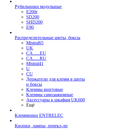
Рубильники модульные
E200r
SD200
SHD200
E90
Распределительные щиты, боксы
Mistral65
UK
CA......EU
CA......RU
Mistral41
U
CU
Держатели для клемм в щиты
и боксы
Клеммы винтовые
Клеммы самозажимные
Аксессуары к шкафам UK600
Ещё
Клеммники ENTRELEC
Кнопки, лампы, перекл-ли