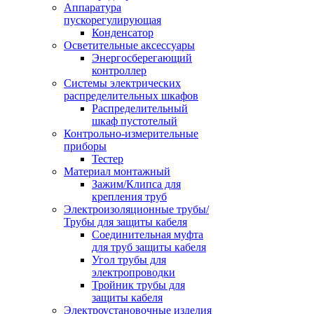
Аппаратура
пускорегулирующая
Конденсатор
Осветительные аксессуары
Энергосберегающий
контроллер
Системы электрических
распределительных шкафов
Распределительный
шкаф пустотелый
Контрольно-измерительные
приборы
Тестер
Материал монтажный
Зажим/Клипса для
крепления труб
Электроизоляционные трубы/
Трубы для защиты кабеля
Соединительная муфта
для труб защиты кабеля
Угол трубы для
электропроводки
Тройник трубы для
защиты кабеля
Электроустановочные изделия