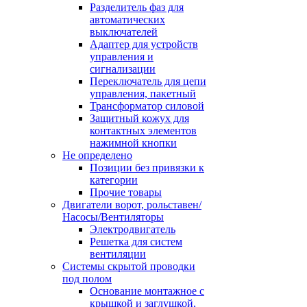
Разделитель фаз для
автоматических
выключателей
Адаптер для устройств
управления и
сигнализации
Переключатель для цепи
управления, пакетный
Трансформатор силовой
Защитный кожух для
контактных элементов
нажимной кнопки
Не определено
Позиции без привязки к
категории
Прочие товары
Двигатели ворот, рольставен/
Насосы/Вентиляторы
Электродвигатель
Решетка для систем
вентиляции
Системы скрытой проводки
под полом
Основание монтажное с
крышкой и заглушкой,