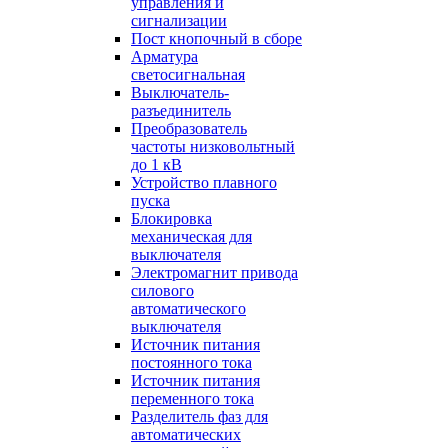
управления и
сигнализации
Пост кнопочный в сборе
Арматура
светосигнальная
Выключатель-
разъединитель
Преобразователь
частоты низковольтный
до 1 кВ
Устройство плавного
пуска
Блокировка
механическая для
выключателя
Электромагнит привода
силового
автоматического
выключателя
Источник питания
постоянного тока
Источник питания
переменного тока
Разделитель фаз для
автоматических