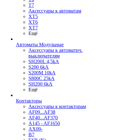
T7
Аксессуары к автоматам
XT5
XT6
XT7
Ещё
Автоматы Модульные
Аксессуары к автоматич.
выключателям
SH200L 4,5kA
S200 6kA
S200M 10kA
S800C 25kA
SH200 6kA
Ещё
Контакторы
Аксессуары к контакторам
AF09...AF38
AF40...AF370
A145 - AF1650
AX09-
B7