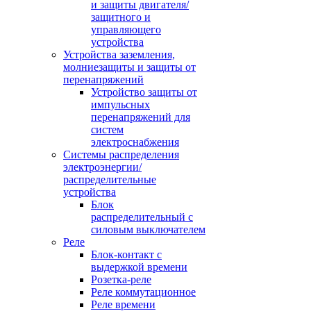
и защиты двигателя/
защитного и
управляющего
устройства
Устройства заземления,
молниезащиты и защиты от
перенапряжений
Устройство защиты от
импульсных
перенапряжений для
систем
электроснабжения
Системы распределения
электроэнергии/
распределительные
устройства
Блок
распределительный с
силовым выключателем
Реле
Блок-контакт с
выдержкой времени
Розетка-реле
Реле коммутационное
Реле времени