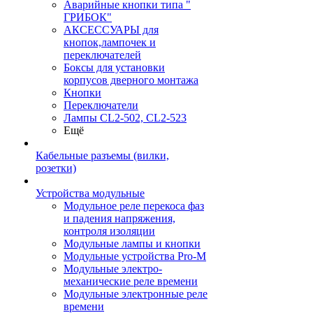
Аварийные кнопки типа "
ГРИБОК"
АКСЕССУАРЫ для
кнопок,лампочек и
переключателей
Боксы для установки
корпусов дверного монтажа
Кнопки
Переключатели
Лампы CL2-502, CL2-523
Ещё
Кабельные разъемы (вилки,
розетки)
Устройства модульные
Модульное реле перекоса фаз
и падения напряжения,
контроля изоляции
Модульные лампы и кнопки
Модульные устройства Pro-M
Модульные электро-
механические реле времени
Модульные электронные реле
времени