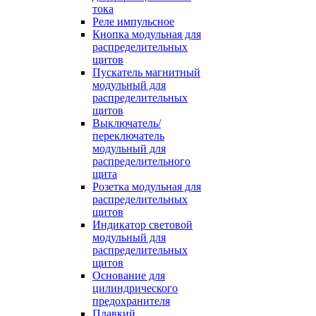
тока
Реле импульсное
Кнопка модульная для
распределительных
щитов
Пускатель магнитный
модульный для
распределительных
щитов
Выключатель/
переключатель
модульный для
распределительного
щита
Розетка модульная для
распределительных
щитов
Индикатор световой
модульный для
распределительных
щитов
Основание для
цилиндрического
предохранителя
Плавкий