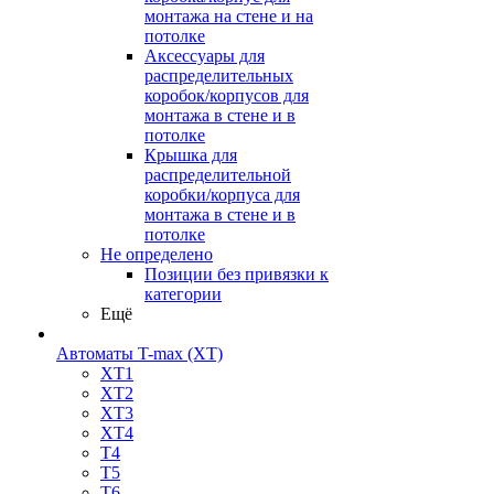
монтажа на стене и на
потолке
Аксессуары для
распределительных
коробок/корпусов для
монтажа в стене и в
потолке
Крышка для
распределительной
коробки/корпуса для
монтажа в стене и в
потолке
Не определено
Позиции без привязки к
категории
Ещё
Автоматы T-max (XT)
XT1
XT2
XT3
XT4
T4
T5
T6