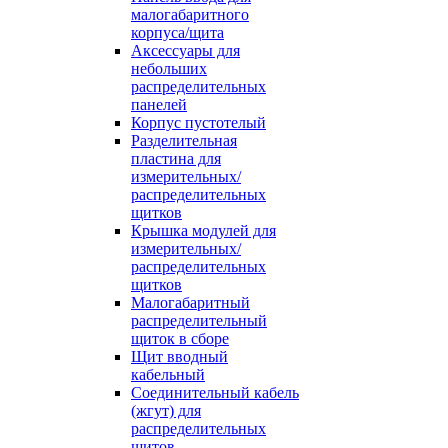
малогабаритного
корпуса/щита
Аксессуары для
небольших
распределительных
панелей
Корпус пустотелый
Разделительная
пластина для
измерительных/
распределительных
щитков
Крышка модулей для
измерительных/
распределительных
щитков
Малогабаритный
распределительный
щиток в сборе
Щит вводный
кабельный
Соединительный кабель
(жгут) для
распределительных
щитов