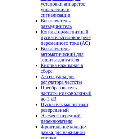
установки аппаратов
управления и
сигнализации
Выключатель-
разъединитель
Контактор/магнитный
пускатель/силовое реле
переменного тока (АС)
Выключатель
автоматический для
защиты двигателя
Кнопка нажимная в
сборе
Аксессуары для
регулятора частоты
Преобразователь
частоты низковольтный
до 1 кВ
Пускатель магнитный
реверсивный
Элемент передний
переключателя
Фронтальное кольцо/
рамка для нажимной
кнопки