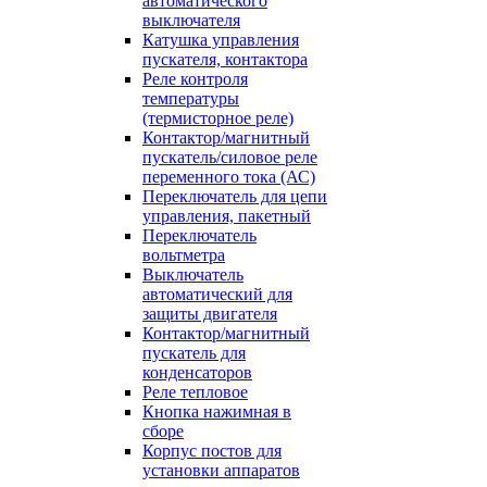
автоматического
выключателя
Катушка управления
пускателя, контактора
Реле контроля
температуры
(термисторное реле)
Контактор/магнитный
пускатель/силовое реле
переменного тока (АС)
Переключатель для цепи
управления, пакетный
Переключатель
вольтметра
Выключатель
автоматический для
защиты двигателя
Контактор/магнитный
пускатель для
конденсаторов
Реле тепловое
Кнопка нажимная в
сборе
Корпус постов для
установки аппаратов