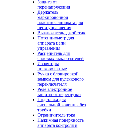
Защита от
перенапряжения
Держатель
маркировочной
пластины аппарата для
цепи управления
Выключатель, джойстик
Потенциометр для
аппарата цепи
управления
Расцепитель для
силовых выключателей
Изоляторы
низковольтные
Ручка с блокировкой
замком для кулачкового
переключателя
Реле электронное
защиты от перегрузки
Подставка для
сигнальной колонны без
трубки
Ограничитель тока
Нажимная поверхность
аппарата контроля и