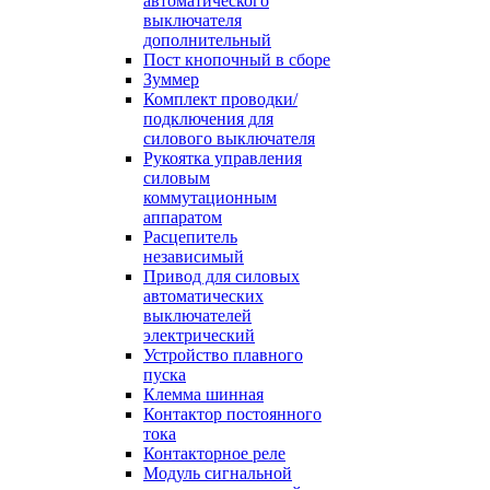
автоматического
выключателя
дополнительный
Пост кнопочный в сборе
Зуммер
Комплект проводки/
подключения для
силового выключателя
Рукоятка управления
силовым
коммутационным
аппаратом
Расцепитель
независимый
Привод для силовых
автоматических
выключателей
электрический
Устройство плавного
пуска
Клемма шинная
Контактор постоянного
тока
Контакторное реле
Модуль сигнальной