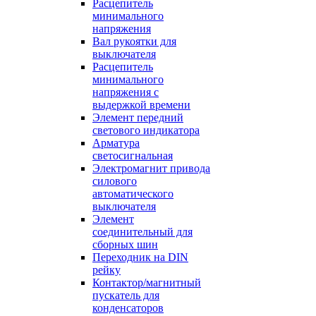
Расцепитель
минимального
напряжения
Вал рукоятки для
выключателя
Расцепитель
минимального
напряжения с
выдержкой времени
Элемент передний
светового индикатора
Арматура
светосигнальная
Электромагнит привода
силового
автоматического
выключателя
Элемент
соединительный для
сборных шин
Переходник на DIN
рейку
Контактор/магнитный
пускатель для
конденсаторов