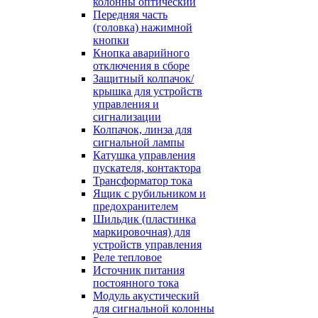
колонны оптический
Передняя часть
(головка) нажимной
кнопки
Кнопка аварийного
отключения в сборе
Защитный колпачок/
крышка для устройств
управления и
сигнализации
Колпачок, линза для
сигнальной лампы
Катушка управления
пускателя, контактора
Трансформатор тока
Ящик с рубильником и
предохранителем
Шильдик (пластинка
маркировочная) для
устройств управления
Реле тепловое
Источник питания
постоянного тока
Модуль акустический
для сигнальной колонны