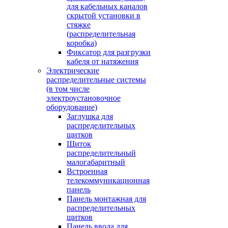
для кабельных каналов
скрытой установки в
стяжке
(распределительная
коробка)
Фиксатор для разгрузки
кабеля от натяжения
Электрические
распределительные системы
(в том числе
электроустановочное
оборудование)
Заглушка для
распределительных
щитков
Щиток
распределительный
малогабаритный
Встроенная
телекоммуникационная
панель
Панель монтажная для
распределительных
щитков
Панель ввода для