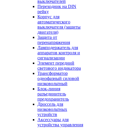
выключателей
Переходник на DIN
рейку
Корпус для
автоматического
выключателя (защиты
двигателя)
Защита от
перенапряжения
Ламподержатель для
аппаратов контроля и
сигнализации
Элемент передний
светового индикатора
Трансформатор
однофазный силовой
низковольтный
Блок-линия
разъединитель
предохранитель
Дроссель для
низковольтных
устройств
Аксессуары для
устройства управления