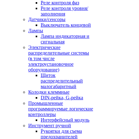
Реле контроля фаз
Реле контроля уровня/
заполнения
Датчики/сенсоры
Выключатель концевой
Лампы
Лампа индикаторная и
сигнальная
Электрические
распределительные системы
(в том числе
электроустановочное
оборудование)
Щиток
распределительный
малогабаритный
Колодки клеммные
DIN-рейка, G-рейка
Промышленные
программируемые логические
контроллеры
Интерфейсный модуль
Инструмент ручной
Рукоятки для съема
предохранителей