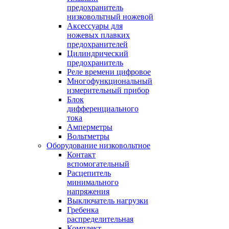
предохранитель
низковольтный ножевой
Аксессуары для
ножевых плавких
предохранителей
Цилиндрический
предохранитель
Реле времени цифровое
Многофункциональный
измерительный прибор
Блок
дифференциального
тока
Амперметры
Вольтметры
Оборудование низковольтное
Контакт
вспомогательный
Расцепитель
минимального
напряжения
Выключатель нагрузки
Гребенка
распределительная
Комплект