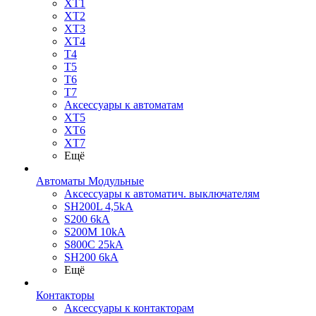
XT1
XT2
XT3
XT4
T4
T5
T6
T7
Аксессуары к автоматам
XT5
XT6
XT7
Ещё
Автоматы Модульные
Аксессуары к автоматич. выключателям
SH200L 4,5kA
S200 6kA
S200M 10kA
S800C 25kA
SH200 6kA
Ещё
Контакторы
Аксессуары к контакторам