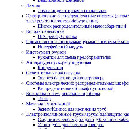
Выключатель концевой
Лампы
Лампа индикаторная и сигнальная
Электрические распределительные системы (в том 
электроустановочное оборудование)
Щиток распределительный малогабаритный
Колодки клеммные
DIN-рейка, G-рейка
Промышленные программируемые логические кон
Интерфейсный модуль
Инструмент ручной
Рукоятки для съема предохранителей
Аппаратура пускорегулирующая
Конденсатор
Осветительные аксессуары
Энергосберегающий контроллер
Системы электрических распределительных шкафо
Распределительный шкаф пустотелый
Контрольно-измерительные приборы
Тестер
Материал монтажный
Зажим/Клипса для крепления труб
Электроизоляционные трубы/Трубы для защиты ка
Соединительная муфта для труб защиты кабе
Угол трубы для электропроводки