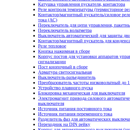
Катушка управления пускателя, контактора
Реле контроля температуры (термисторное ре
Контактор/магнитный пускатель/силовое рел
тока (АС)
Переключатель для цепи управления, пакетн
Переключатель вольтметра
Выключатель автоматический для защиты дви
Контактор/магнитный пускатель для конденс
Реле тепловое
Кнопка нажимная в сборе
Корпус постов для установки аппаратов упра
сигнализации
Пост кнопочный в сборе
Арматура светосигнальная
Выключатель-разъединитель
Преобразователь частоты низковольтный до 1
Устройство плавного пуска
Блокировка механическая для выключателя
Электромагнит привода силового автоматиче
выключателя
Источник питания постоянного тока
Источник питания переменного тока
Разделитель фаз для автоматических выключа
Переходник на DIN рейку
Корпус для автоматического выключателя (з