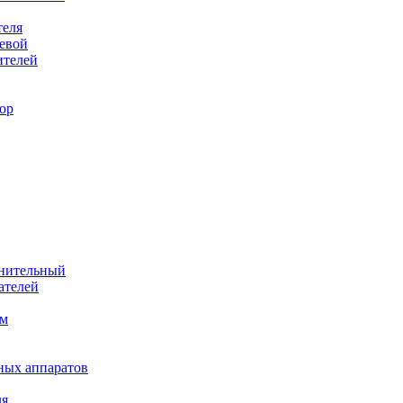
теля
евой
ителей
ор
лнительный
ателей
им
ных аппаратов
ля