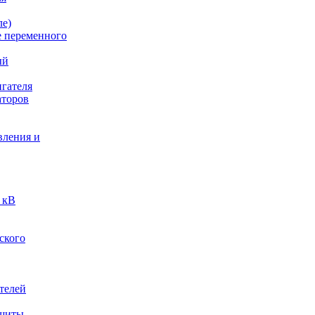
ле)
е переменного
ый
гателя
аторов
вления и
 кВ
ского
телей
ащиты