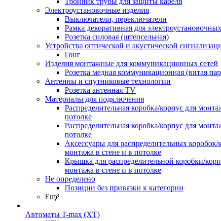
Тройник трубы для защиты кабеля
Электроустановочные изделия
Выключатели, переключатели
Рамка декоративная для электроустановочных
Розетка силовая (штепсельная)
Устройства оптической и акустической сигнализац
Гонг
Изделия монтажные для коммуникационных сетей
Розетка медная коммуникационная (витая пар
Антенны и спутниковые технологии
Розетка антенная TV
Материалы для подключения
Распределительная коробка/корпус для монтаж
потолке
Распределительная коробка/корпус для монтаж
потолке
Аксессуары для распределительных коробок/
монтажа в стене и в потолке
Крышка для распределительной коробки/корп
монтажа в стене и в потолке
Не определено
Позиции без привязки к категории
Ещё
Автоматы T-max (XT)