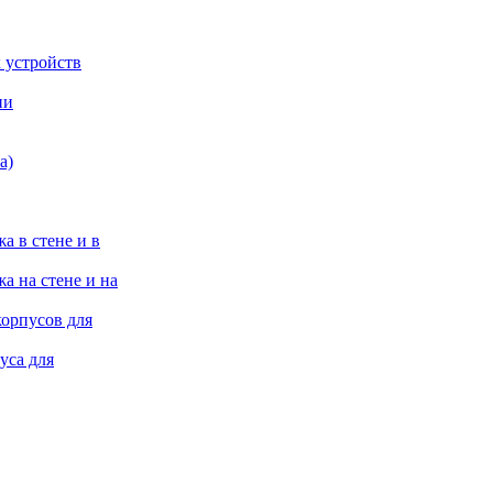
 устройств
ии
а)
а в стене и в
а на стене и на
корпусов для
уса для