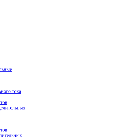
ульные
ного тока
итов
делительных
итов
елительных