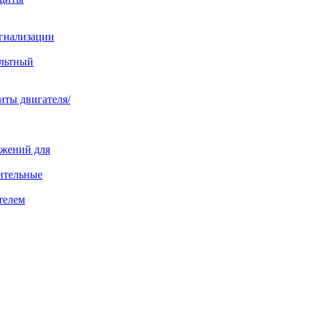
игнализации
ольтный
иты двигателя/
яжений для
ительные
телем