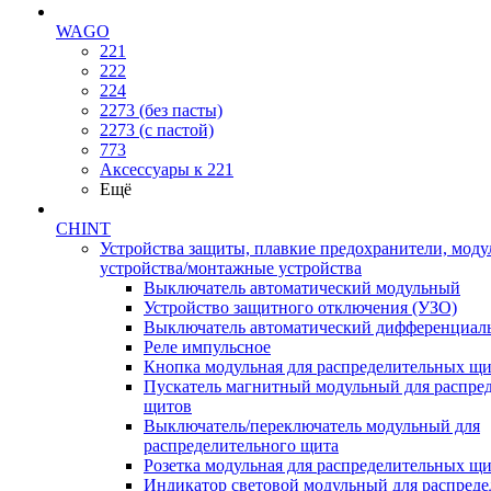
WAGO
221
222
224
2273 (без пасты)
2273 (с пастой)
773
Аксессуары к 221
Ещё
CHINT
Устройства защиты, плавкие предохранители, мод
устройства/монтажные устройства
Выключатель автоматический модульный
Устройство защитного отключения (УЗО)
Выключатель автоматический дифференциаль
Реле импульсное
Кнопка модульная для распределительных щ
Пускатель магнитный модульный для распре
щитов
Выключатель/переключатель модульный для
распределительного щита
Розетка модульная для распределительных щ
Индикатор световой модульный для распред