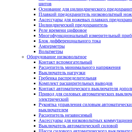
щитов
Основание для цилиндрического предохрани
Плавкий предохранитель низковольтный нож
Аксессуары для ножевых плавких предохран
Цилиндрический предохранитель
Реле времени цифровое
Многофункциональный измерительный приб
Блок дифференциального тока
Амперметры
Вольтметры
Оборудование низковольтное
Контакт вспомогательный
Расцепитель минимального напряжения
Выключатель нагрузки
Гребенка распределительная
Комплект расширительных выводов
Контакт автоматического выключателя допо
Привод для силовых автоматических выключ
электрический
Рукоятка управления силовым автоматическ
выключателем
Расцепитель независимый
Аксессуары для низковольтных коммутацион
Выключатель автоматический силовой
Шасси силового автоматического выключате