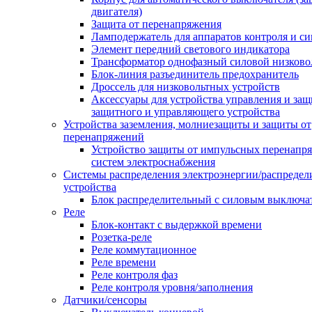
двигателя)
Защита от перенапряжения
Ламподержатель для аппаратов контроля и с
Элемент передний светового индикатора
Трансформатор однофазный силовой низков
Блок-линия разъединитель предохранитель
Дроссель для низковольтных устройств
Аксессуары для устройства управления и защ
защитного и управляющего устройства
Устройства заземления, молниезащиты и защиты от
перенапряжений
Устройство защиты от импульсных перенапр
систем электроснабжения
Системы распределения электроэнергии/распредел
устройства
Блок распределительный с силовым выключа
Реле
Блок-контакт с выдержкой времени
Розетка-реле
Реле коммутационное
Реле времени
Реле контроля фаз
Реле контроля уровня/заполнения
Датчики/сенсоры