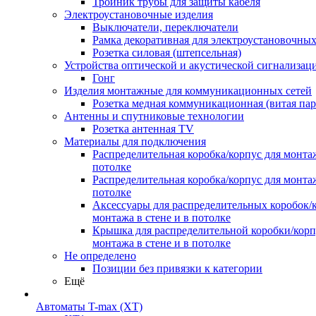
Тройник трубы для защиты кабеля
Электроустановочные изделия
Выключатели, переключатели
Рамка декоративная для электроустановочных
Розетка силовая (штепсельная)
Устройства оптической и акустической сигнализац
Гонг
Изделия монтажные для коммуникационных сетей
Розетка медная коммуникационная (витая пар
Антенны и спутниковые технологии
Розетка антенная TV
Материалы для подключения
Распределительная коробка/корпус для монтаж
потолке
Распределительная коробка/корпус для монтаж
потолке
Аксессуары для распределительных коробок/
монтажа в стене и в потолке
Крышка для распределительной коробки/корп
монтажа в стене и в потолке
Не определено
Позиции без привязки к категории
Ещё
Автоматы T-max (XT)