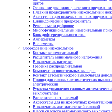
щитов
Основание для цилиндрического предохрани
Плавкий предохранитель низковольтный нож
Аксессуары для ножевых плавких предохран
Цилиндрический предохранитель
Реле времени цифровое
Многофункциональный измерительный приб
Блок дифференциального тока
Амперметры
Вольтметры
Оборудование низковольтное
Контакт вспомогательный
Расцепитель минимального напряжения
Выключатель нагрузки
Гребенка распределительная
Комплект расширительных выводов
Контакт автоматического выключателя допо
Привод для силовых автоматических выключ
электрический
Рукоятка управления силовым автоматическ
выключателем
Расцепитель независимый
Аксессуары для низковольтных коммутацион
Выключатель автоматический силовой
Шасси силового автоматического выключате