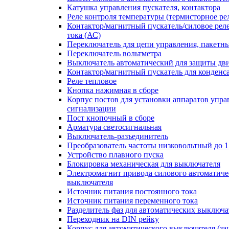
Катушка управления пускателя, контактора
Реле контроля температуры (термисторное ре
Контактор/магнитный пускатель/силовое рел
тока (АС)
Переключатель для цепи управления, пакетн
Переключатель вольтметра
Выключатель автоматический для защиты дви
Контактор/магнитный пускатель для конденс
Реле тепловое
Кнопка нажимная в сборе
Корпус постов для установки аппаратов упра
сигнализации
Пост кнопочный в сборе
Арматура светосигнальная
Выключатель-разъединитель
Преобразователь частоты низковольтный до 1
Устройство плавного пуска
Блокировка механическая для выключателя
Электромагнит привода силового автоматиче
выключателя
Источник питания постоянного тока
Источник питания переменного тока
Разделитель фаз для автоматических выключа
Переходник на DIN рейку
Корпус для автоматического выключателя (з