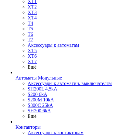
XT1
XT2
XT3
XT4
T4
T5
T6
T7
Аксессуары к автоматам
XT5
XT6
XT7
Ещё
Автоматы Модульные
Аксессуары к автоматич. выключателям
SH200L 4,5kA
S200 6kA
S200M 10kA
S800C 25kA
SH200 6kA
Ещё
Контакторы
Аксессуары к контакторам