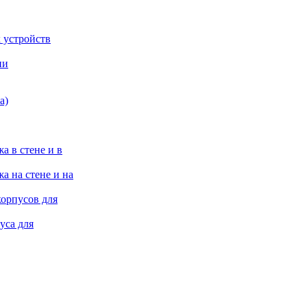
 устройств
ии
а)
а в стене и в
а на стене и на
корпусов для
уса для