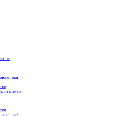
ульные
ного тока
итов
делительных
итов
елительных