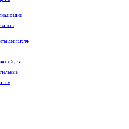
игнализации
ольтный
иты двигателя/
яжений для
ительные
телем