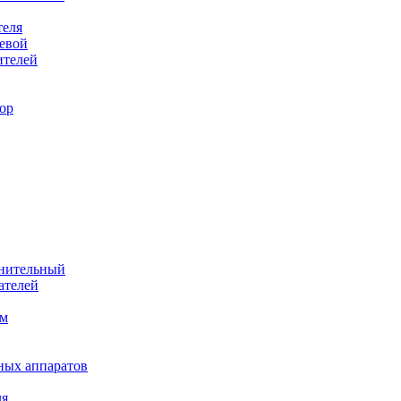
теля
евой
ителей
ор
лнительный
ателей
им
ных аппаратов
ля