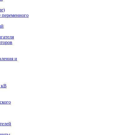
ле)
е переменного
ый
гателя
аторов
вления и
 кВ
ского
телей
ащиты