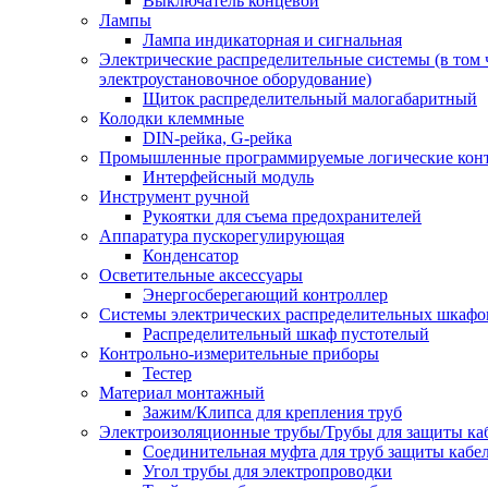
Выключатель концевой
Лампы
Лампа индикаторная и сигнальная
Электрические распределительные системы (в том 
электроустановочное оборудование)
Щиток распределительный малогабаритный
Колодки клеммные
DIN-рейка, G-рейка
Промышленные программируемые логические кон
Интерфейсный модуль
Инструмент ручной
Рукоятки для съема предохранителей
Аппаратура пускорегулирующая
Конденсатор
Осветительные аксессуары
Энергосберегающий контроллер
Системы электрических распределительных шкафо
Распределительный шкаф пустотелый
Контрольно-измерительные приборы
Тестер
Материал монтажный
Зажим/Клипса для крепления труб
Электроизоляционные трубы/Трубы для защиты ка
Соединительная муфта для труб защиты кабе
Угол трубы для электропроводки