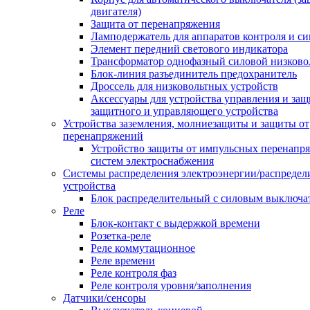
двигателя)
Защита от перенапряжения
Ламподержатель для аппаратов контроля и с
Элемент передний светового индикатора
Трансформатор однофазный силовой низков
Блок-линия разъединитель предохранитель
Дроссель для низковольтных устройств
Аксессуары для устройства управления и защ
защитного и управляющего устройства
Устройства заземления, молниезащиты и защиты от
перенапряжений
Устройство защиты от импульсных перенапр
систем электроснабжения
Системы распределения электроэнергии/распредел
устройства
Блок распределительный с силовым выключа
Реле
Блок-контакт с выдержкой времени
Розетка-реле
Реле коммутационное
Реле времени
Реле контроля фаз
Реле контроля уровня/заполнения
Датчики/сенсоры