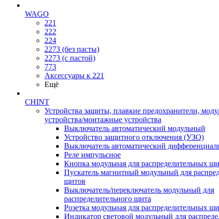
WAGO
221
222
224
2273 (без пасты)
2273 (с пастой)
773
Аксессуары к 221
Ещё
CHINT
Устройства защиты, плавкие предохранители, мод
устройства/монтажные устройства
Выключатель автоматический модульный
Устройство защитного отключения (УЗО)
Выключатель автоматический дифференциаль
Реле импульсное
Кнопка модульная для распределительных щ
Пускатель магнитный модульный для распре
щитов
Выключатель/переключатель модульный для
распределительного щита
Розетка модульная для распределительных щ
Индикатор световой модульный для распред