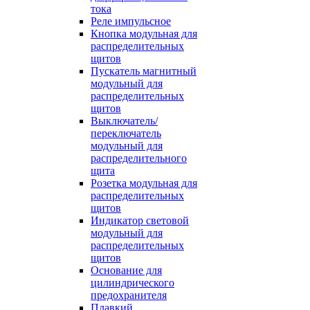
тока
Реле импульсное
Кнопка модульная для
распределительных
щитов
Пускатель магнитный
модульный для
распределительных
щитов
Выключатель/
переключатель
модульный для
распределительного
щита
Розетка модульная для
распределительных
щитов
Индикатор световой
модульный для
распределительных
щитов
Основание для
цилиндрического
предохранителя
Плавкий