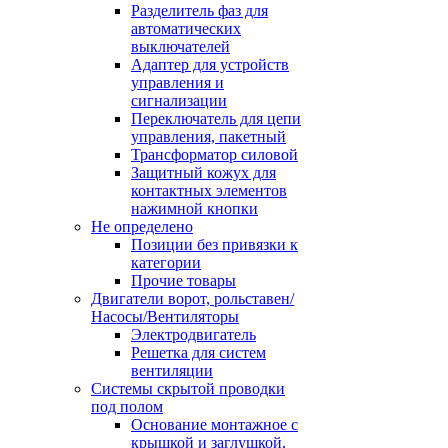
Разделитель фаз для
автоматических
выключателей
Адаптер для устройств
управления и
сигнализации
Переключатель для цепи
управления, пакетный
Трансформатор силовой
Защитный кожух для
контактных элементов
нажимной кнопки
Не определено
Позиции без привязки к
категории
Прочие товары
Двигатели ворот, рольставен/
Насосы/Вентиляторы
Электродвигатель
Решетка для систем
вентиляции
Системы скрытой проводки
под полом
Основание монтажное с
крышкой и заглушкой,