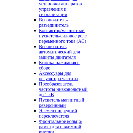
установки аппаратов
управления и
сигнализации
Выключатель-
разъединитель
Контактор/магнитный
пускатель/силовое реле
переменного тока (АС)
Выключатель
автоматический для
защиты двигателя
Кнопка нажимная в
сборе
Аксессуары для
регулятора частоты
Преобразователь
частоты низковольтный
до 1 кВ
Пускатель магнитный
реверсивный
Элемент передний
переключателя
Фронтальное кольцо/
рамка для нажимной
кнопки