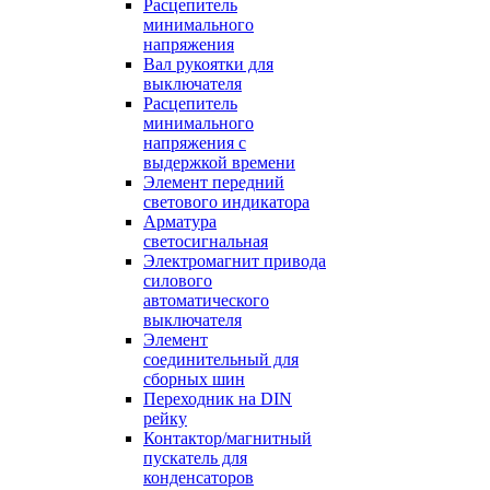
Расцепитель
минимального
напряжения
Вал рукоятки для
выключателя
Расцепитель
минимального
напряжения с
выдержкой времени
Элемент передний
светового индикатора
Арматура
светосигнальная
Электромагнит привода
силового
автоматического
выключателя
Элемент
соединительный для
сборных шин
Переходник на DIN
рейку
Контактор/магнитный
пускатель для
конденсаторов