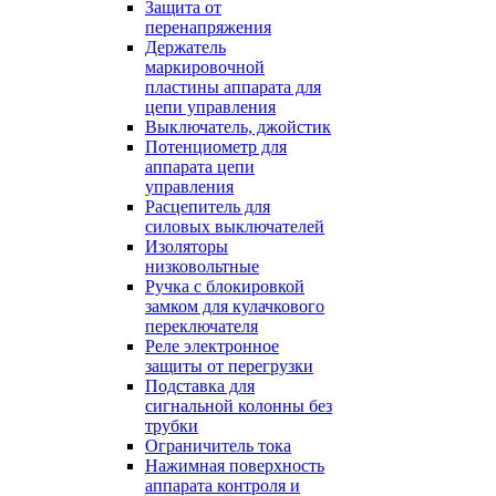
Защита от
перенапряжения
Держатель
маркировочной
пластины аппарата для
цепи управления
Выключатель, джойстик
Потенциометр для
аппарата цепи
управления
Расцепитель для
силовых выключателей
Изоляторы
низковольтные
Ручка с блокировкой
замком для кулачкового
переключателя
Реле электронное
защиты от перегрузки
Подставка для
сигнальной колонны без
трубки
Ограничитель тока
Нажимная поверхность
аппарата контроля и