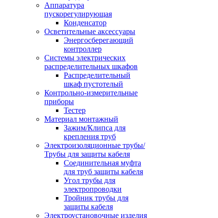
Аппаратура
пускорегулирующая
Конденсатор
Осветительные аксессуары
Энергосберегающий
контроллер
Системы электрических
распределительных шкафов
Распределительный
шкаф пустотелый
Контрольно-измерительные
приборы
Тестер
Материал монтажный
Зажим/Клипса для
крепления труб
Электроизоляционные трубы/
Трубы для защиты кабеля
Соединительная муфта
для труб защиты кабеля
Угол трубы для
электропроводки
Тройник трубы для
защиты кабеля
Электроустановочные изделия