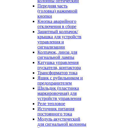
колонны оптический
Передняя часть
(головка) нажимной
кнопки
Кнопка аварийного
отключения в сборе
Защитный колпачок/
крышка для устройств
управления и
сигнализации
Колпачок, линза для
сигнальной лампы
Катушка управления
пускателя, контактора
Трансформатор тока
Ящик с рубильником и
предохранителем
Шильдик (пластинка
маркировочная) для
устройств управления
Реле тепловое
Источник питания
постоянного тока
Модуль акустический
для сигнальной колонны