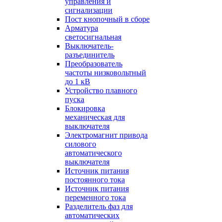
управления и
сигнализации
Пост кнопочный в сборе
Арматура
светосигнальная
Выключатель-
разъединитель
Преобразователь
частоты низковольтный
до 1 кВ
Устройство плавного
пуска
Блокировка
механическая для
выключателя
Электромагнит привода
силового
автоматического
выключателя
Источник питания
постоянного тока
Источник питания
переменного тока
Разделитель фаз для
автоматических