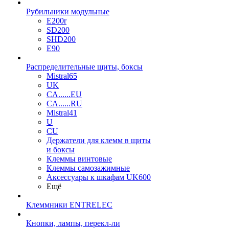
Рубильники модульные
E200r
SD200
SHD200
E90
Распределительные щиты, боксы
Mistral65
UK
CA......EU
CA......RU
Mistral41
U
CU
Держатели для клемм в щиты
и боксы
Клеммы винтовые
Клеммы самозажимные
Аксессуары к шкафам UK600
Ещё
Клеммники ENTRELEC
Кнопки, лампы, перекл-ли