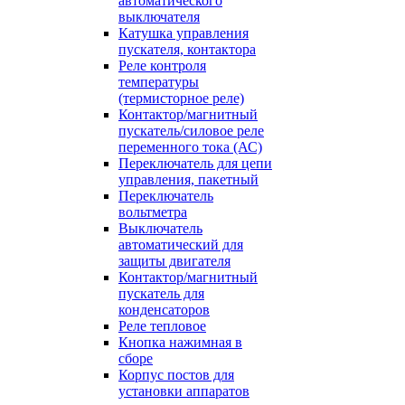
автоматического
выключателя
Катушка управления
пускателя, контактора
Реле контроля
температуры
(термисторное реле)
Контактор/магнитный
пускатель/силовое реле
переменного тока (АС)
Переключатель для цепи
управления, пакетный
Переключатель
вольтметра
Выключатель
автоматический для
защиты двигателя
Контактор/магнитный
пускатель для
конденсаторов
Реле тепловое
Кнопка нажимная в
сборе
Корпус постов для
установки аппаратов