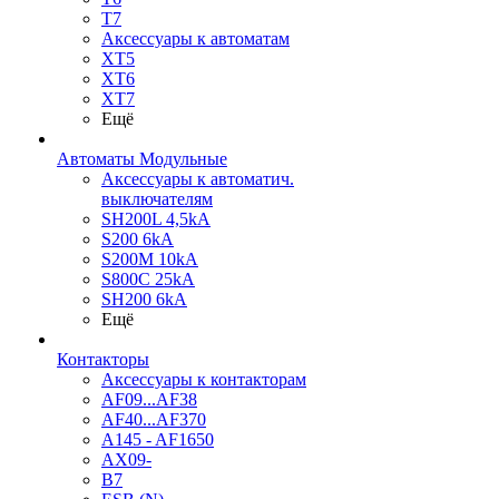
T7
Аксессуары к автоматам
XT5
XT6
XT7
Ещё
Автоматы Модульные
Аксессуары к автоматич.
выключателям
SH200L 4,5kA
S200 6kA
S200M 10kA
S800C 25kA
SH200 6kA
Ещё
Контакторы
Аксессуары к контакторам
AF09...AF38
AF40...AF370
A145 - AF1650
AX09-
B7