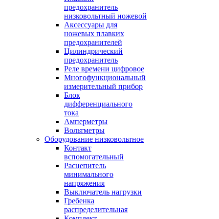
предохранитель
низковольтный ножевой
Аксессуары для
ножевых плавких
предохранителей
Цилиндрический
предохранитель
Реле времени цифровое
Многофункциональный
измерительный прибор
Блок
дифференциального
тока
Амперметры
Вольтметры
Оборудование низковольтное
Контакт
вспомогательный
Расцепитель
минимального
напряжения
Выключатель нагрузки
Гребенка
распределительная
Комплект