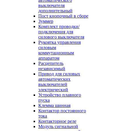
автоматического
выключателя
дополнительный
Пост кнопочный в сборе
Зуммер
Комплект проводки/
подключения для
силового выключателя
Рукоятка управления
силовым
коммутационным
аппаратом
Расцепитель
независимый
Привод для силовых
автоматических
выключателей
электрический
Устройство плавного
пуска
Клемма шинная
Контактор постоянного
тока
Контакторное реле
Модуль сигнальной