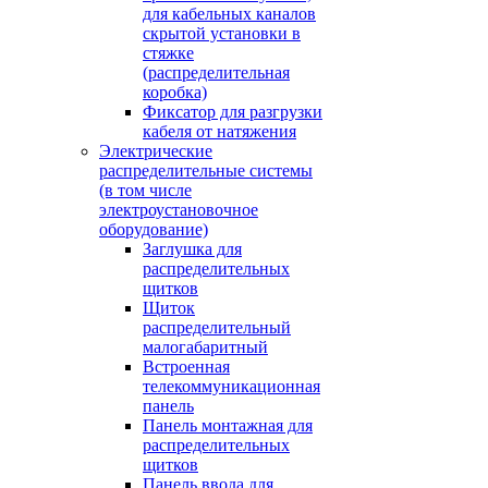
для кабельных каналов
скрытой установки в
стяжке
(распределительная
коробка)
Фиксатор для разгрузки
кабеля от натяжения
Электрические
распределительные системы
(в том числе
электроустановочное
оборудование)
Заглушка для
распределительных
щитков
Щиток
распределительный
малогабаритный
Встроенная
телекоммуникационная
панель
Панель монтажная для
распределительных
щитков
Панель ввода для