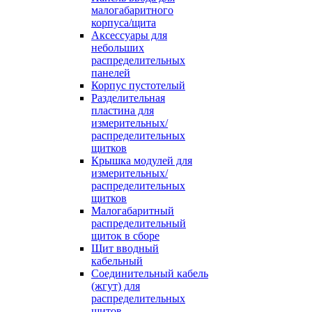
малогабаритного
корпуса/щита
Аксессуары для
небольших
распределительных
панелей
Корпус пустотелый
Разделительная
пластина для
измерительных/
распределительных
щитков
Крышка модулей для
измерительных/
распределительных
щитков
Малогабаритный
распределительный
щиток в сборе
Щит вводный
кабельный
Соединительный кабель
(жгут) для
распределительных
щитов