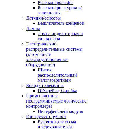
Реле контроля фаз
Реле контроля уровня/
заполнения
Датчики/сенсоры
Выключатель концевой
Лампы
Лампа индикаторная и
сигнальная
Электрические
распределительные системы
(в том числе
электроустановочное
оборудование)
Щиток
распределительный
малогабаритный
Колодки клеммные
DIN-рейка, G-рейка
Промышленные
программируемые логические
контроллеры
Интерфейсный модуль
Инструмент ручной
Рукоятки для съема
предохранителей