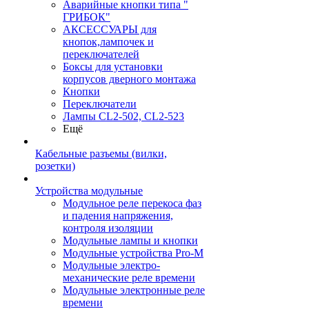
Аварийные кнопки типа "
ГРИБОК"
АКСЕССУАРЫ для
кнопок,лампочек и
переключателей
Боксы для установки
корпусов дверного монтажа
Кнопки
Переключатели
Лампы CL2-502, CL2-523
Ещё
Кабельные разъемы (вилки,
розетки)
Устройства модульные
Модульное реле перекоса фаз
и падения напряжения,
контроля изоляции
Модульные лампы и кнопки
Модульные устройства Pro-M
Модульные электро-
механические реле времени
Модульные электронные реле
времени