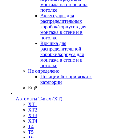
монтажа на стене и на
потолке
Аксессуары для
распределительных
коробок/корпусов для
монтажа в стене и в
потолке
Крышка для
распределительной
коробки/корпуса для
монтажа в стене и в
потолке
Не определено
Позиции без привязки к
категории
Ещё
Автоматы T-max (XT)
XT1
XT2
XT3
XT4
T4
T5
T6