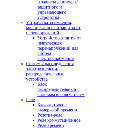
и защиты двигателя/
защитного и
управляющего
устройства
Устройства заземления,
молниезащиты и защиты от
перенапряжений
Устройство защиты от
импульсных
перенапряжений для
систем
электроснабжения
Системы распределения
электроэнергии/
распределительные
устройства
Блок
распределительный с
силовым выключателем
Реле
Блок-контакт с
выдержкой времени
Розетка-реле
Реле коммутационное
Реле времени