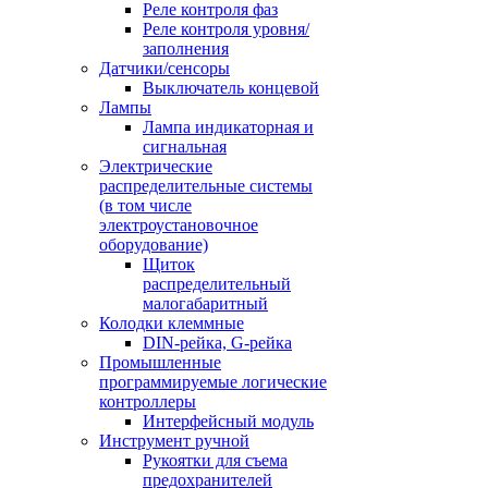
Реле контроля фаз
Реле контроля уровня/
заполнения
Датчики/сенсоры
Выключатель концевой
Лампы
Лампа индикаторная и
сигнальная
Электрические
распределительные системы
(в том числе
электроустановочное
оборудование)
Щиток
распределительный
малогабаритный
Колодки клеммные
DIN-рейка, G-рейка
Промышленные
программируемые логические
контроллеры
Интерфейсный модуль
Инструмент ручной
Рукоятки для съема
предохранителей