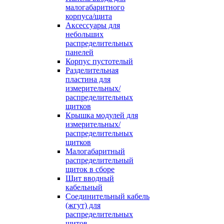
малогабаритного
корпуса/щита
Аксессуары для
небольших
распределительных
панелей
Корпус пустотелый
Разделительная
пластина для
измерительных/
распределительных
щитков
Крышка модулей для
измерительных/
распределительных
щитков
Малогабаритный
распределительный
щиток в сборе
Щит вводный
кабельный
Соединительный кабель
(жгут) для
распределительных
щитов