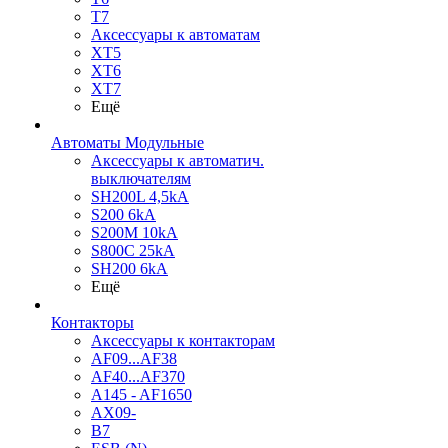
T7
Аксессуары к автоматам
XT5
XT6
XT7
Ещё
Автоматы Модульные
Аксессуары к автоматич.
выключателям
SH200L 4,5kA
S200 6kA
S200M 10kA
S800C 25kA
SH200 6kA
Ещё
Контакторы
Аксессуары к контакторам
AF09...AF38
AF40...AF370
A145 - AF1650
AX09-
B7