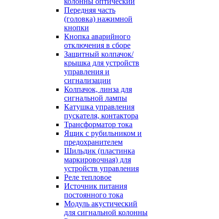
колонны оптический
Передняя часть
(головка) нажимной
кнопки
Кнопка аварийного
отключения в сборе
Защитный колпачок/
крышка для устройств
управления и
сигнализации
Колпачок, линза для
сигнальной лампы
Катушка управления
пускателя, контактора
Трансформатор тока
Ящик с рубильником и
предохранителем
Шильдик (пластинка
маркировочная) для
устройств управления
Реле тепловое
Источник питания
постоянного тока
Модуль акустический
для сигнальной колонны