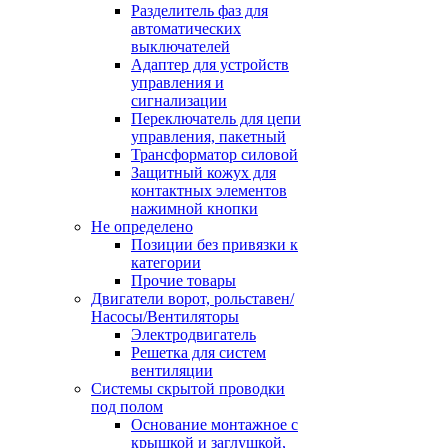
Разделитель фаз для
автоматических
выключателей
Адаптер для устройств
управления и
сигнализации
Переключатель для цепи
управления, пакетный
Трансформатор силовой
Защитный кожух для
контактных элементов
нажимной кнопки
Не определено
Позиции без привязки к
категории
Прочие товары
Двигатели ворот, рольставен/
Насосы/Вентиляторы
Электродвигатель
Решетка для систем
вентиляции
Системы скрытой проводки
под полом
Основание монтажное с
крышкой и заглушкой,