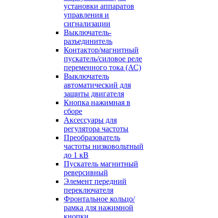
установки аппаратов
управления и
сигнализации
Выключатель-
разъединитель
Контактор/магнитный
пускатель/силовое реле
переменного тока (АС)
Выключатель
автоматический для
защиты двигателя
Кнопка нажимная в
сборе
Аксессуары для
регулятора частоты
Преобразователь
частоты низковольтный
до 1 кВ
Пускатель магнитный
реверсивный
Элемент передний
переключателя
Фронтальное кольцо/
рамка для нажимной
кнопки