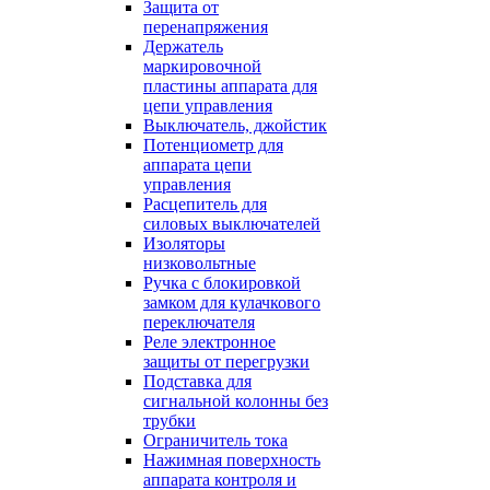
Защита от
перенапряжения
Держатель
маркировочной
пластины аппарата для
цепи управления
Выключатель, джойстик
Потенциометр для
аппарата цепи
управления
Расцепитель для
силовых выключателей
Изоляторы
низковольтные
Ручка с блокировкой
замком для кулачкового
переключателя
Реле электронное
защиты от перегрузки
Подставка для
сигнальной колонны без
трубки
Ограничитель тока
Нажимная поверхность
аппарата контроля и