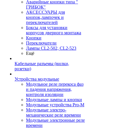
Аварийные кнопки типа "
ГРИБОК"
АКСЕССУАРЫ для
кнопок,лампочек и
переключателей
Боксы для установки
корпусов дверного монтажа
Кнопки
Переключатели
Лампы CL2-502, CL2-523
Ещё
Кабельные разъемы (вилки,
розетки)
Устройства модульные
Модульное реле перекоса фаз
и падения напряжения,
контроля изоляции
Модульные лампы и кнопки
Модульные устройства Pro-M
Модульные электро-
механические реле времени
Модульные электронные реле
времени