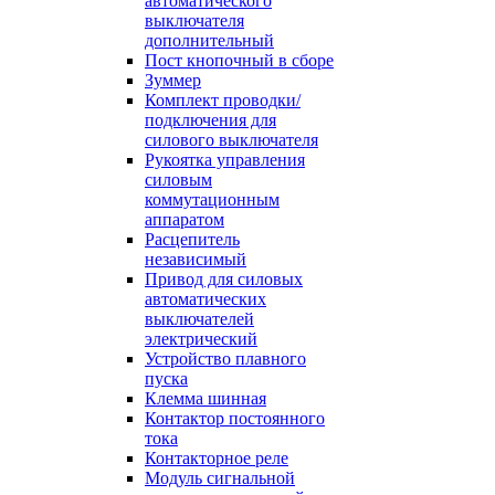
автоматического
выключателя
дополнительный
Пост кнопочный в сборе
Зуммер
Комплект проводки/
подключения для
силового выключателя
Рукоятка управления
силовым
коммутационным
аппаратом
Расцепитель
независимый
Привод для силовых
автоматических
выключателей
электрический
Устройство плавного
пуска
Клемма шинная
Контактор постоянного
тока
Контакторное реле
Модуль сигнальной