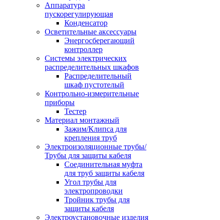
Аппаратура
пускорегулирующая
Конденсатор
Осветительные аксессуары
Энергосберегающий
контроллер
Системы электрических
распределительных шкафов
Распределительный
шкаф пустотелый
Контрольно-измерительные
приборы
Тестер
Материал монтажный
Зажим/Клипса для
крепления труб
Электроизоляционные трубы/
Трубы для защиты кабеля
Соединительная муфта
для труб защиты кабеля
Угол трубы для
электропроводки
Тройник трубы для
защиты кабеля
Электроустановочные изделия