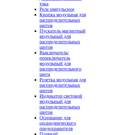
тока
Реле импульсное
Кнопка модульная для
распределительных
щитов
Пускатель магнитный
модульный для
распределительных
щитов
Выключатель/
переключатель
модульный для
распределительного
щита
Розетка модульная для
распределительных
щитов
Индикатор световой
модульный для
распределительных
щитов
Основание для
цилиндрического
предохранителя
Плавкий