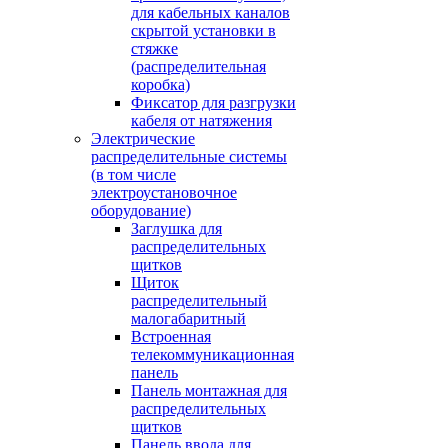
для кабельных каналов
скрытой установки в
стяжке
(распределительная
коробка)
Фиксатор для разгрузки
кабеля от натяжения
Электрические
распределительные системы
(в том числе
электроустановочное
оборудование)
Заглушка для
распределительных
щитков
Щиток
распределительный
малогабаритный
Встроенная
телекоммуникационная
панель
Панель монтажная для
распределительных
щитков
Панель ввода для