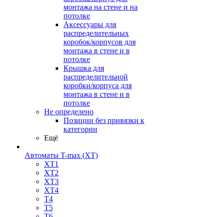
монтажа на стене и на
потолке
Аксессуары для
распределительных
коробок/корпусов для
монтажа в стене и в
потолке
Крышка для
распределительной
коробки/корпуса для
монтажа в стене и в
потолке
Не определено
Позиции без привязки к
категории
Ещё
Автоматы T-max (XT)
XT1
XT2
XT3
XT4
T4
T5
T6