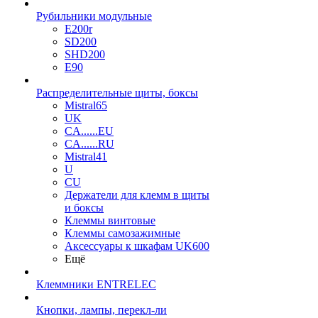
Рубильники модульные
E200r
SD200
SHD200
E90
Распределительные щиты, боксы
Mistral65
UK
CA......EU
CA......RU
Mistral41
U
CU
Держатели для клемм в щиты
и боксы
Клеммы винтовые
Клеммы самозажимные
Аксессуары к шкафам UK600
Ещё
Клеммники ENTRELEC
Кнопки, лампы, перекл-ли