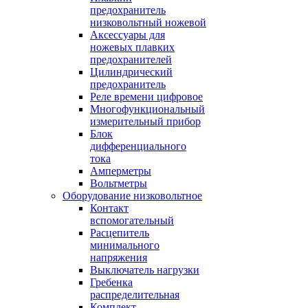
предохранитель
низковольтный ножевой
Аксессуары для
ножевых плавких
предохранителей
Цилиндрический
предохранитель
Реле времени цифровое
Многофункциональный
измерительный прибор
Блок
дифференциального
тока
Амперметры
Вольтметры
Оборудование низковольтное
Контакт
вспомогательный
Расцепитель
минимального
напряжения
Выключатель нагрузки
Гребенка
распределительная
Комплект