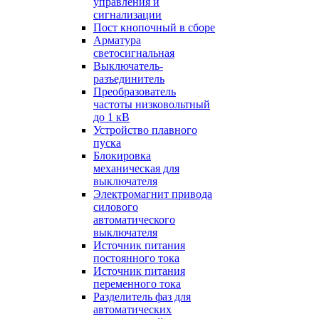
управления и
сигнализации
Пост кнопочный в сборе
Арматура
светосигнальная
Выключатель-
разъединитель
Преобразователь
частоты низковольтный
до 1 кВ
Устройство плавного
пуска
Блокировка
механическая для
выключателя
Электромагнит привода
силового
автоматического
выключателя
Источник питания
постоянного тока
Источник питания
переменного тока
Разделитель фаз для
автоматических