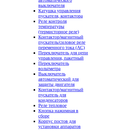
автоматического
выключателя
Катушка управления
пускателя, контактора
Реле контроля
температуры
(термисторное реле)
Контактор/магнитный
пускатель/силовое реле
переменного тока (АС)
Переключатель для цепи
управления, пакетный
Переключатель
вольтметра
Выключатель
автоматический для
защиты двигателя
Контактор/магнитный
пускатель для
конденсаторов
Реле тепловое
Кнопка нажимная в
сборе
Корпус постов для
установки аппаратов