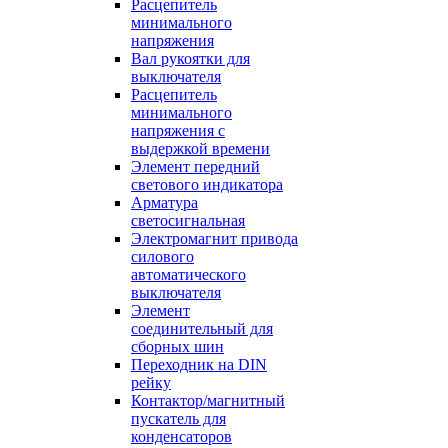
Расцепитель
минимального
напряжения
Вал рукоятки для
выключателя
Расцепитель
минимального
напряжения с
выдержкой времени
Элемент передний
светового индикатора
Арматура
светосигнальная
Электромагнит привода
силового
автоматического
выключателя
Элемент
соединительный для
сборных шин
Переходник на DIN
рейку
Контактор/магнитный
пускатель для
конденсаторов