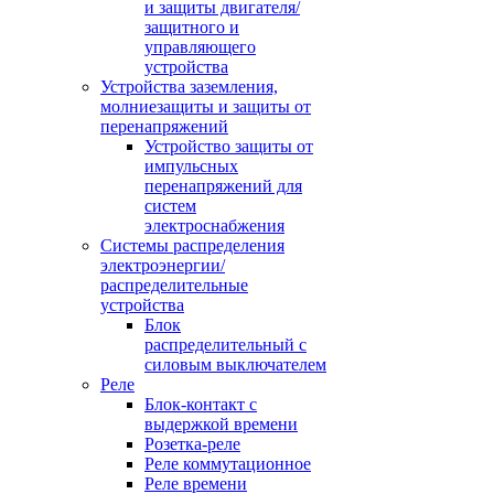
и защиты двигателя/
защитного и
управляющего
устройства
Устройства заземления,
молниезащиты и защиты от
перенапряжений
Устройство защиты от
импульсных
перенапряжений для
систем
электроснабжения
Системы распределения
электроэнергии/
распределительные
устройства
Блок
распределительный с
силовым выключателем
Реле
Блок-контакт с
выдержкой времени
Розетка-реле
Реле коммутационное
Реле времени