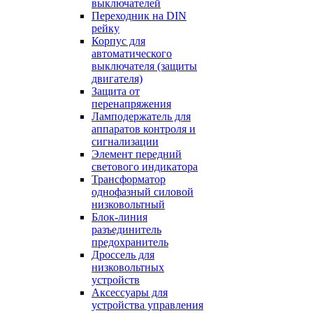
выключателей
Переходник на DIN
рейку
Корпус для
автоматического
выключателя (защиты
двигателя)
Защита от
перенапряжения
Ламподержатель для
аппаратов контроля и
сигнализации
Элемент передний
светового индикатора
Трансформатор
однофазный силовой
низковольтный
Блок-линия
разъединитель
предохранитель
Дроссель для
низковольтных
устройств
Аксессуары для
устройства управления