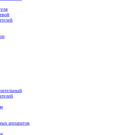
теля
евой
ителей
ор
лнительный
ателей
им
ных аппаратов
ля