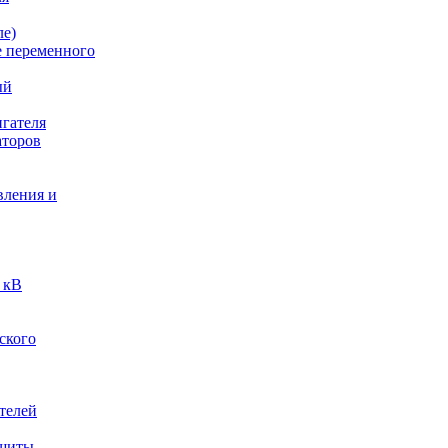
ле)
е переменного
ый
гателя
аторов
вления и
 кВ
ского
телей
ащиты