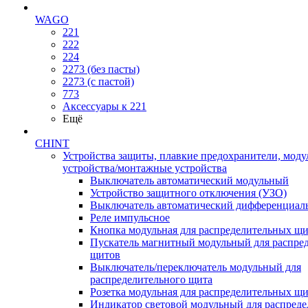
WAGO
221
222
224
2273 (без пасты)
2273 (с пастой)
773
Аксессуары к 221
Ещё
CHINT
Устройства защиты, плавкие предохранители, мод
устройства/монтажные устройства
Выключатель автоматический модульный
Устройство защитного отключения (УЗО)
Выключатель автоматический дифференциаль
Реле импульсное
Кнопка модульная для распределительных щ
Пускатель магнитный модульный для распре
щитов
Выключатель/переключатель модульный для
распределительного щита
Розетка модульная для распределительных щ
Индикатор световой модульный для распред