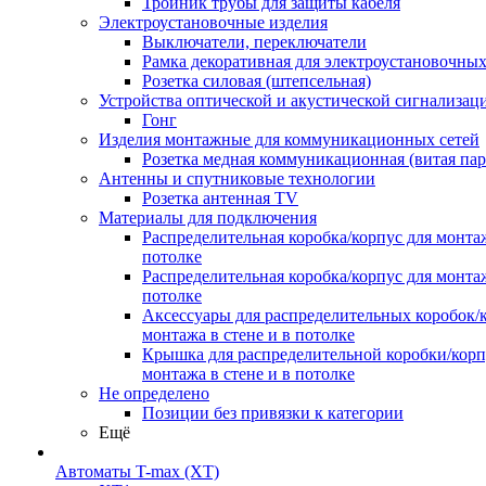
Тройник трубы для защиты кабеля
Электроустановочные изделия
Выключатели, переключатели
Рамка декоративная для электроустановочных
Розетка силовая (штепсельная)
Устройства оптической и акустической сигнализац
Гонг
Изделия монтажные для коммуникационных сетей
Розетка медная коммуникационная (витая пар
Антенны и спутниковые технологии
Розетка антенная TV
Материалы для подключения
Распределительная коробка/корпус для монтаж
потолке
Распределительная коробка/корпус для монтаж
потолке
Аксессуары для распределительных коробок/
монтажа в стене и в потолке
Крышка для распределительной коробки/корп
монтажа в стене и в потолке
Не определено
Позиции без привязки к категории
Ещё
Автоматы T-max (XT)