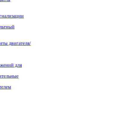
игнализации
ольтный
иты двигателя/
яжений для
ительные
телем