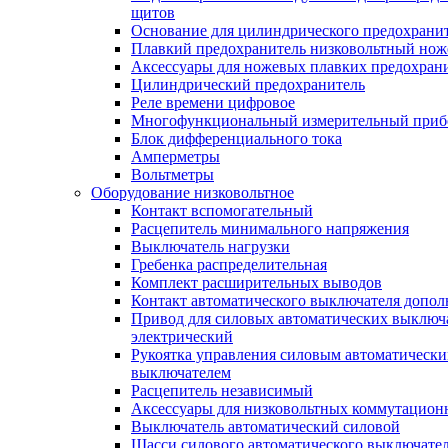
щитов
Основание для цилиндрического предохрани
Плавкий предохранитель низковольтный нож
Аксессуары для ножевых плавких предохран
Цилиндрический предохранитель
Реле времени цифровое
Многофункциональный измерительный приб
Блок дифференциального тока
Амперметры
Вольтметры
Оборудование низковольтное
Контакт вспомогательный
Расцепитель минимального напряжения
Выключатель нагрузки
Гребенка распределительная
Комплект расширительных выводов
Контакт автоматического выключателя допо
Привод для силовых автоматических выключ
электрический
Рукоятка управления силовым автоматическ
выключателем
Расцепитель независимый
Аксессуары для низковольтных коммутацион
Выключатель автоматический силовой
Шасси силового автоматического выключате