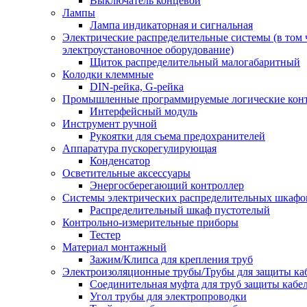
Выключатель концевой
Лампы
Лампа индикаторная и сигнальная
Электрические распределительные системы (в том 
электроустановочное оборудование)
Щиток распределительный малогабаритный
Колодки клеммные
DIN-рейка, G-рейка
Промышленные программируемые логические кон
Интерфейсный модуль
Инструмент ручной
Рукоятки для съема предохранителей
Аппаратура пускорегулирующая
Конденсатор
Осветительные аксессуары
Энергосберегающий контроллер
Системы электрических распределительных шкафо
Распределительный шкаф пустотелый
Контрольно-измерительные приборы
Тестер
Материал монтажный
Зажим/Клипса для крепления труб
Электроизоляционные трубы/Трубы для защиты ка
Соединительная муфта для труб защиты кабе
Угол трубы для электропроводки