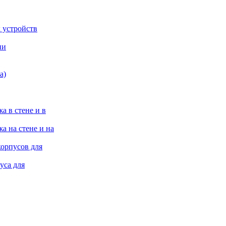
 устройств
ии
а)
а в стене и в
а на стене и на
корпусов для
уса для