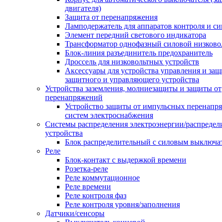
двигателя)
Защита от перенапряжения
Ламподержатель для аппаратов контроля и с
Элемент передний светового индикатора
Трансформатор однофазный силовой низков
Блок-линия разъединитель предохранитель
Дроссель для низковольтных устройств
Аксессуары для устройства управления и защ
защитного и управляющего устройства
Устройства заземления, молниезащиты и защиты от
перенапряжений
Устройство защиты от импульсных перенапр
систем электроснабжения
Системы распределения электроэнергии/распредел
устройства
Блок распределительный с силовым выключа
Реле
Блок-контакт с выдержкой времени
Розетка-реле
Реле коммутационное
Реле времени
Реле контроля фаз
Реле контроля уровня/заполнения
Датчики/сенсоры