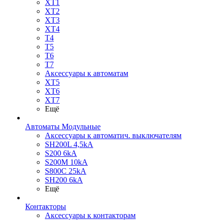
XT1
XT2
XT3
XT4
T4
T5
T6
T7
Аксессуары к автоматам
XT5
XT6
XT7
Ещё
Автоматы Модульные
Аксессуары к автоматич. выключателям
SH200L 4,5kA
S200 6kA
S200M 10kA
S800C 25kA
SH200 6kA
Ещё
Контакторы
Аксессуары к контакторам