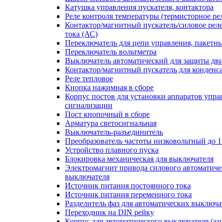
Катушка управления пускателя, контактора
Реле контроля температуры (термисторное ре
Контактор/магнитный пускатель/силовое рел
тока (АС)
Переключатель для цепи управления, пакетн
Переключатель вольтметра
Выключатель автоматический для защиты дви
Контактор/магнитный пускатель для конденс
Реле тепловое
Кнопка нажимная в сборе
Корпус постов для установки аппаратов упра
сигнализации
Пост кнопочный в сборе
Арматура светосигнальная
Выключатель-разъединитель
Преобразователь частоты низковольтный до 1
Устройство плавного пуска
Блокировка механическая для выключателя
Электромагнит привода силового автоматиче
выключателя
Источник питания постоянного тока
Источник питания переменного тока
Разделитель фаз для автоматических выключа
Переходник на DIN рейку
Корпус для автоматического выключателя (з