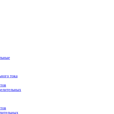
ульные
ного тока
итов
делительных
итов
елительных