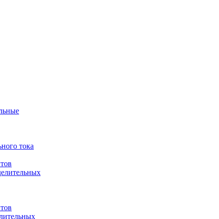
ульные
ного тока
итов
делительных
итов
елительных