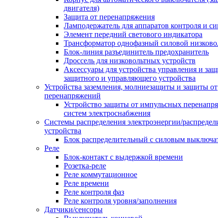
двигателя)
Защита от перенапряжения
Ламподержатель для аппаратов контроля и с
Элемент передний светового индикатора
Трансформатор однофазный силовой низков
Блок-линия разъединитель предохранитель
Дроссель для низковольтных устройств
Аксессуары для устройства управления и защ
защитного и управляющего устройства
Устройства заземления, молниезащиты и защиты от
перенапряжений
Устройство защиты от импульсных перенапр
систем электроснабжения
Системы распределения электроэнергии/распредел
устройства
Блок распределительный с силовым выключа
Реле
Блок-контакт с выдержкой времени
Розетка-реле
Реле коммутационное
Реле времени
Реле контроля фаз
Реле контроля уровня/заполнения
Датчики/сенсоры