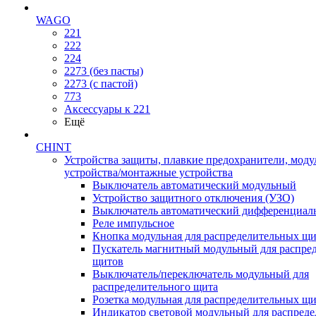
WAGO
221
222
224
2273 (без пасты)
2273 (с пастой)
773
Аксессуары к 221
Ещё
CHINT
Устройства защиты, плавкие предохранители, мод
устройства/монтажные устройства
Выключатель автоматический модульный
Устройство защитного отключения (УЗО)
Выключатель автоматический дифференциаль
Реле импульсное
Кнопка модульная для распределительных щ
Пускатель магнитный модульный для распре
щитов
Выключатель/переключатель модульный для
распределительного щита
Розетка модульная для распределительных щ
Индикатор световой модульный для распред