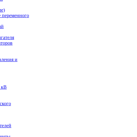
ле)
е переменного
ый
гателя
аторов
вления и
 кВ
ского
телей
ащиты