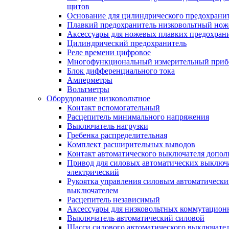
щитов
Основание для цилиндрического предохрани
Плавкий предохранитель низковольтный нож
Аксессуары для ножевых плавких предохран
Цилиндрический предохранитель
Реле времени цифровое
Многофункциональный измерительный приб
Блок дифференциального тока
Амперметры
Вольтметры
Оборудование низковольтное
Контакт вспомогательный
Расцепитель минимального напряжения
Выключатель нагрузки
Гребенка распределительная
Комплект расширительных выводов
Контакт автоматического выключателя допо
Привод для силовых автоматических выключ
электрический
Рукоятка управления силовым автоматическ
выключателем
Расцепитель независимый
Аксессуары для низковольтных коммутацион
Выключатель автоматический силовой
Шасси силового автоматического выключате