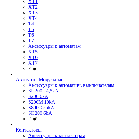
XT1
XT2
XT3
XT4
T4
T5
T6
T7
Аксессуары к автоматам
XT5
XT6
XT7
Ещё
Автоматы Модульные
Аксессуары к автоматич. выключателям
SH200L 4,5kA
S200 6kA
S200M 10kA
S800C 25kA
SH200 6kA
Ещё
Контакторы
Аксессуары к контакторам