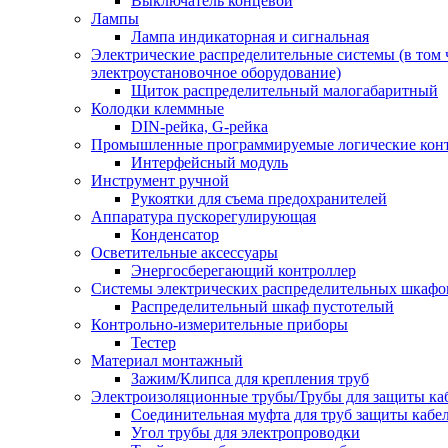
Выключатель концевой
Лампы
Лампа индикаторная и сигнальная
Электрические распределительные системы (в том 
электроустановочное оборудование)
Щиток распределительный малогабаритный
Колодки клеммные
DIN-рейка, G-рейка
Промышленные программируемые логические кон
Интерфейсный модуль
Инструмент ручной
Рукоятки для съема предохранителей
Аппаратура пускорегулирующая
Конденсатор
Осветительные аксессуары
Энергосберегающий контроллер
Системы электрических распределительных шкафо
Распределительный шкаф пустотелый
Контрольно-измерительные приборы
Тестер
Материал монтажный
Зажим/Клипса для крепления труб
Электроизоляционные трубы/Трубы для защиты ка
Соединительная муфта для труб защиты кабе
Угол трубы для электропроводки