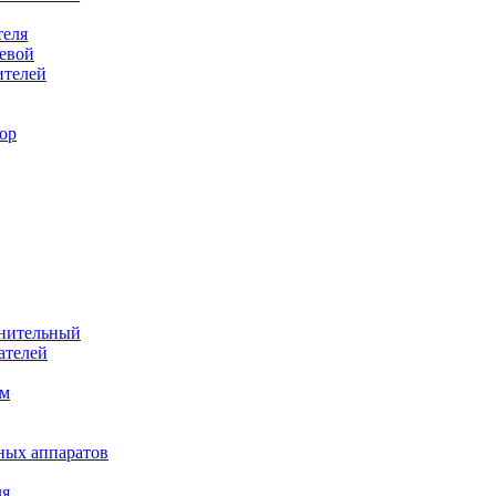
теля
евой
ителей
ор
лнительный
ателей
им
ных аппаратов
ля