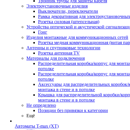
Тройник трубы для защиты кабеля
Электроустановочные изделия
Выключатели, переключатели
Рамка декоративная для электроустановочных
Розетка силовая (штепсельная)
Устройства оптической и акустической сигнализац
Гонг
Изделия монтажные для коммуникационных сетей
Розетка медная коммуникационная (витая пар
Антенны и спутниковые технологии
Розетка антенная TV
Материалы для подключения
Распределительная коробка/корпус для монтаж
потолке
Распределительная коробка/корпус для монтаж
потолке
Аксессуары для распределительных коробок/
монтажа в стене и в потолке
Крышка для распределительной коробки/корп
монтажа в стене и в потолке
Не определено
Позиции без привязки к категории
Ещё
Автоматы T-max (XT)