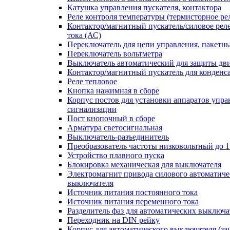
Катушка управления пускателя, контактора
Реле контроля температуры (термисторное ре
Контактор/магнитный пускатель/силовое рел
тока (АС)
Переключатель для цепи управления, пакетн
Переключатель вольтметра
Выключатель автоматический для защиты дви
Контактор/магнитный пускатель для конденс
Реле тепловое
Кнопка нажимная в сборе
Корпус постов для установки аппаратов упра
сигнализации
Пост кнопочный в сборе
Арматура светосигнальная
Выключатель-разъединитель
Преобразователь частоты низковольтный до 1
Устройство плавного пуска
Блокировка механическая для выключателя
Электромагнит привода силового автоматиче
выключателя
Источник питания постоянного тока
Источник питания переменного тока
Разделитель фаз для автоматических выключа
Переходник на DIN рейку
Корпус для автоматического выключателя (з