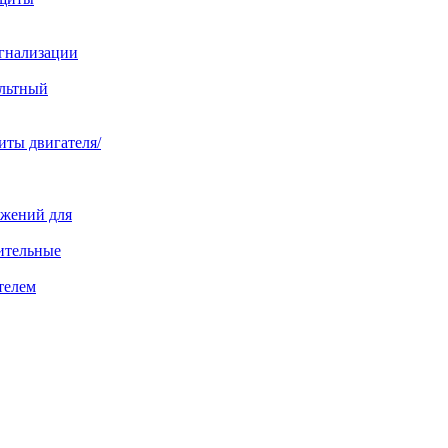
игнализации
ольтный
иты двигателя/
яжений для
ительные
телем