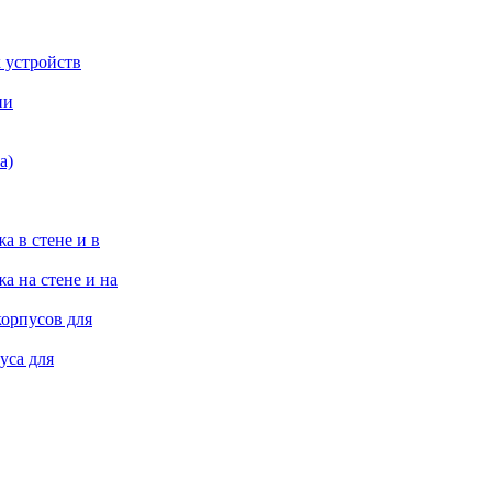
 устройств
ии
а)
а в стене и в
а на стене и на
корпусов для
уса для