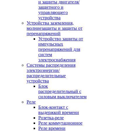
и защиты двигателя/
защитного и
управляющего
устройства
Устройства заземления,
молниезащиты и защиты от
перенапряжений
Устройство защиты от
импульсных
перенапряжений для
систем
электроснабжения
Системы распределения
электроэнергии/
распределительные
устройства
Блок
распределительный с
силовым выключателем
Реле
Блок-контакт с
выдержкой времени
Розетка-реле
Реле коммутационное
Реле времени