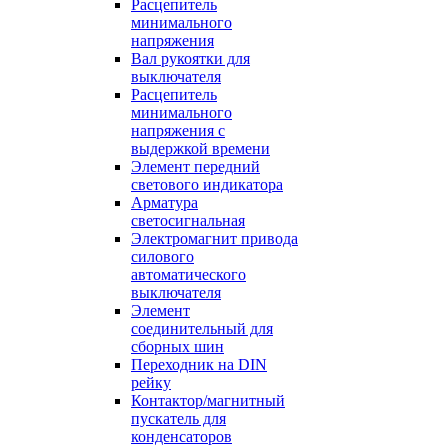
Расцепитель
минимального
напряжения
Вал рукоятки для
выключателя
Расцепитель
минимального
напряжения с
выдержкой времени
Элемент передний
светового индикатора
Арматура
светосигнальная
Электромагнит привода
силового
автоматического
выключателя
Элемент
соединительный для
сборных шин
Переходник на DIN
рейку
Контактор/магнитный
пускатель для
конденсаторов