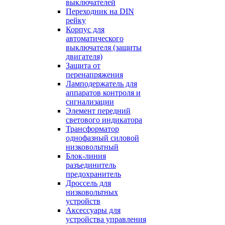
выключателей
Переходник на DIN
рейку
Корпус для
автоматического
выключателя (защиты
двигателя)
Защита от
перенапряжения
Ламподержатель для
аппаратов контроля и
сигнализации
Элемент передний
светового индикатора
Трансформатор
однофазный силовой
низковольтный
Блок-линия
разъединитель
предохранитель
Дроссель для
низковольтных
устройств
Аксессуары для
устройства управления