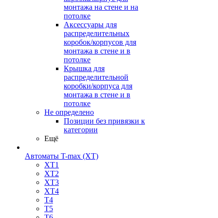
монтажа на стене и на
потолке
Аксессуары для
распределительных
коробок/корпусов для
монтажа в стене и в
потолке
Крышка для
распределительной
коробки/корпуса для
монтажа в стене и в
потолке
Не определено
Позиции без привязки к
категории
Ещё
Автоматы T-max (XT)
XT1
XT2
XT3
XT4
T4
T5
T6