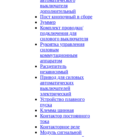
автоматического
выключателя
дополнительный
Пост кнопочный в сборе
Зуммер
Комплект проводки/
подключения для
силового выключателя
Рукоятка управления
силовым
коммутационным
аппаратом
Расцепитель
независимый
Привод для силовых
автоматических
выключателей
электрический
Устройство плавного
пуска
Клемма шинная
Контактор постоянного
тока
Контакторное реле
Модуль сигнальной