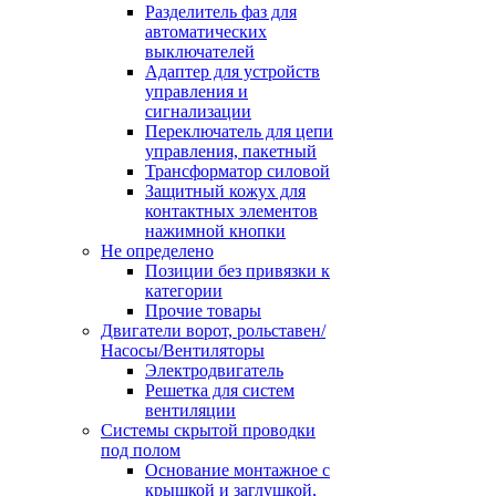
Разделитель фаз для
автоматических
выключателей
Адаптер для устройств
управления и
сигнализации
Переключатель для цепи
управления, пакетный
Трансформатор силовой
Защитный кожух для
контактных элементов
нажимной кнопки
Не определено
Позиции без привязки к
категории
Прочие товары
Двигатели ворот, рольставен/
Насосы/Вентиляторы
Электродвигатель
Решетка для систем
вентиляции
Системы скрытой проводки
под полом
Основание монтажное с
крышкой и заглушкой,