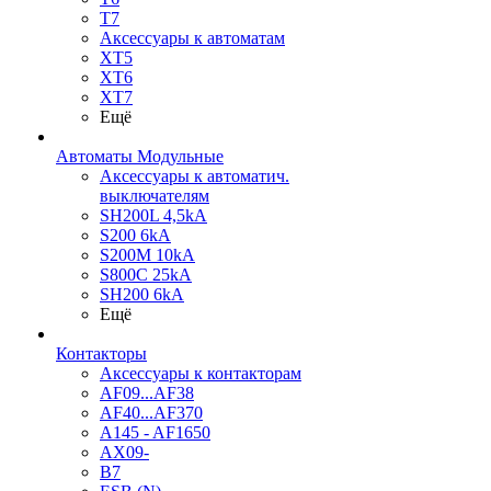
T7
Аксессуары к автоматам
XT5
XT6
XT7
Ещё
Автоматы Модульные
Аксессуары к автоматич.
выключателям
SH200L 4,5kA
S200 6kA
S200M 10kA
S800C 25kA
SH200 6kA
Ещё
Контакторы
Аксессуары к контакторам
AF09...AF38
AF40...AF370
A145 - AF1650
AX09-
B7