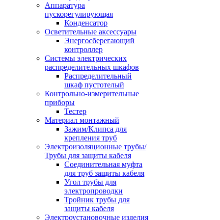
Аппаратура
пускорегулирующая
Конденсатор
Осветительные аксессуары
Энергосберегающий
контроллер
Системы электрических
распределительных шкафов
Распределительный
шкаф пустотелый
Контрольно-измерительные
приборы
Тестер
Материал монтажный
Зажим/Клипса для
крепления труб
Электроизоляционные трубы/
Трубы для защиты кабеля
Соединительная муфта
для труб защиты кабеля
Угол трубы для
электропроводки
Тройник трубы для
защиты кабеля
Электроустановочные изделия