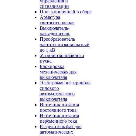
управления и
сигнализации
Пост кнопочный в сборе
Арматура
светосигнальная
Выключатель-
разъединитель
Преобразователь
частоты низковольтный
до 1 кВ
Устройство плавного
пуска
Блокировка
механическая для
выключателя
Электромагнит привода
силового
автоматического
выключателя
Источник питания
постоянного тока
Источник питания
переменного тока
Разделитель фаз для
автоматических