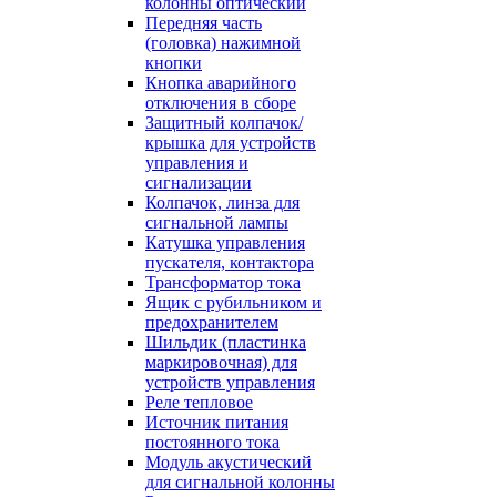
колонны оптический
Передняя часть
(головка) нажимной
кнопки
Кнопка аварийного
отключения в сборе
Защитный колпачок/
крышка для устройств
управления и
сигнализации
Колпачок, линза для
сигнальной лампы
Катушка управления
пускателя, контактора
Трансформатор тока
Ящик с рубильником и
предохранителем
Шильдик (пластинка
маркировочная) для
устройств управления
Реле тепловое
Источник питания
постоянного тока
Модуль акустический
для сигнальной колонны