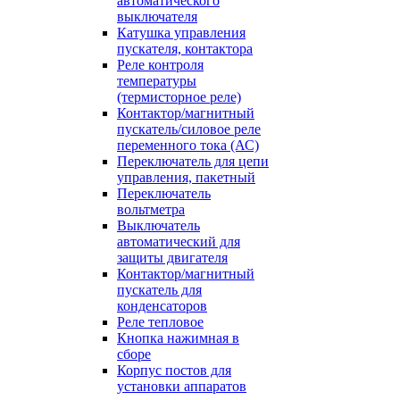
автоматического
выключателя
Катушка управления
пускателя, контактора
Реле контроля
температуры
(термисторное реле)
Контактор/магнитный
пускатель/силовое реле
переменного тока (АС)
Переключатель для цепи
управления, пакетный
Переключатель
вольтметра
Выключатель
автоматический для
защиты двигателя
Контактор/магнитный
пускатель для
конденсаторов
Реле тепловое
Кнопка нажимная в
сборе
Корпус постов для
установки аппаратов