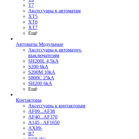
T7
Аксессуары к автоматам
XT5
XT6
XT7
Ещё
Автоматы Модульные
Аксессуары к автоматич.
выключателям
SH200L 4,5kA
S200 6kA
S200M 10kA
S800C 25kA
SH200 6kA
Ещё
Контакторы
Аксессуары к контакторам
AF09...AF38
AF40...AF370
A145 - AF1650
AX09-
B7