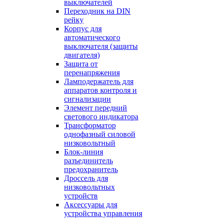
выключателей
Переходник на DIN
рейку
Корпус для
автоматического
выключателя (защиты
двигателя)
Защита от
перенапряжения
Ламподержатель для
аппаратов контроля и
сигнализации
Элемент передний
светового индикатора
Трансформатор
однофазный силовой
низковольтный
Блок-линия
разъединитель
предохранитель
Дроссель для
низковольтных
устройств
Аксессуары для
устройства управления