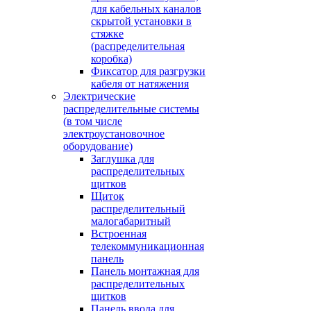
для кабельных каналов
скрытой установки в
стяжке
(распределительная
коробка)
Фиксатор для разгрузки
кабеля от натяжения
Электрические
распределительные системы
(в том числе
электроустановочное
оборудование)
Заглушка для
распределительных
щитков
Щиток
распределительный
малогабаритный
Встроенная
телекоммуникационная
панель
Панель монтажная для
распределительных
щитков
Панель ввода для