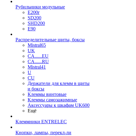
Рубильники модульные
E200r
SD200
SHD200
E90
Распределительные щиты, боксы
Mistral65
UK
CA......EU
CA......RU
Mistral41
U
CU
Держатели для клемм в щиты
и боксы
Клеммы винтовые
Клеммы самозажимные
Аксессуары к шкафам UK600
Ещё
Клеммники ENTRELEC
Кнопки, лампы, перекл-ли