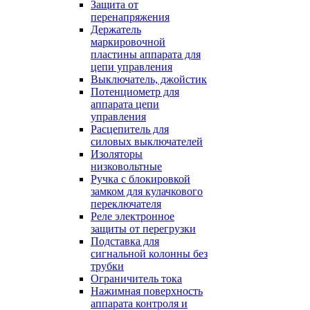
Защита от
перенапряжения
Держатель
маркировочной
пластины аппарата для
цепи управления
Выключатель, джойстик
Потенциометр для
аппарата цепи
управления
Расцепитель для
силовых выключателей
Изоляторы
низковольтные
Ручка с блокировкой
замком для кулачкового
переключателя
Реле электронное
защиты от перегрузки
Подставка для
сигнальной колонны без
трубки
Ограничитель тока
Нажимная поверхность
аппарата контроля и