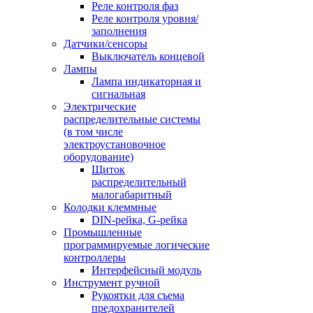
Реле контроля фаз
Реле контроля уровня/
заполнения
Датчики/сенсоры
Выключатель концевой
Лампы
Лампа индикаторная и
сигнальная
Электрические
распределительные системы
(в том числе
электроустановочное
оборудование)
Щиток
распределительный
малогабаритный
Колодки клеммные
DIN-рейка, G-рейка
Промышленные
программируемые логические
контроллеры
Интерфейсный модуль
Инструмент ручной
Рукоятки для съема
предохранителей