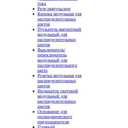
тока
Реле импульсное
Кнопка модульная для
распределительных
щитов
Пускатель магнитный
модульный для
распределительных
щитов
Выключатель/
переключатель
модульный для
распределительного
щита
Розетка модульная для
распределительных
щитов
Индикатор световой
модульный для
распределительных
щитов
Основание для
цилиндрического
предохранителя
Плавкий