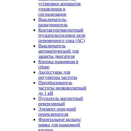
установки аппаратов
управления и
сигнализации
Выключатель-
разъединитель
Контактор/магнитный
пускатель/силовое реле
переменного тока (АС)
Выключатель
автоматический для
защиты двигателя
Кнопка нажимная в
сборе
Аксессуары для
регулятора частоты
Преобразователь
частоты низковольтный
до 1 кВ
Пускатель магнитный
реверсивный
Элемент передний
переключателя
Фронтальное кольцо/
рамка для нажимной
кнопки