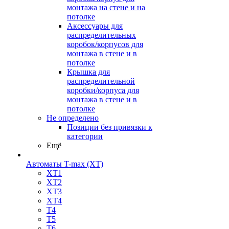
монтажа на стене и на
потолке
Аксессуары для
распределительных
коробок/корпусов для
монтажа в стене и в
потолке
Крышка для
распределительной
коробки/корпуса для
монтажа в стене и в
потолке
Не определено
Позиции без привязки к
категории
Ещё
Автоматы T-max (XT)
XT1
XT2
XT3
XT4
T4
T5
T6