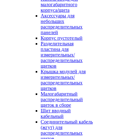
малогабаритного
корпуса/щита
Аксессуары для
небольших
распределительных
панелей
Корпус пустотелый
Разделительная
пластина для
измерительных/
распределительных
щитков
Крышка модулей для
измерительных/
распределительных
щитков
Малогабаритный
распределительный
щиток в сборе
Щит вводный
кабельный
Соединительный кабель
(жгут) для
распределительных
щитов