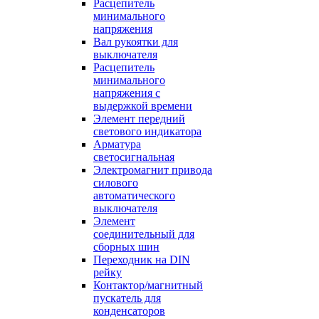
Расцепитель
минимального
напряжения
Вал рукоятки для
выключателя
Расцепитель
минимального
напряжения с
выдержкой времени
Элемент передний
светового индикатора
Арматура
светосигнальная
Электромагнит привода
силового
автоматического
выключателя
Элемент
соединительный для
сборных шин
Переходник на DIN
рейку
Контактор/магнитный
пускатель для
конденсаторов