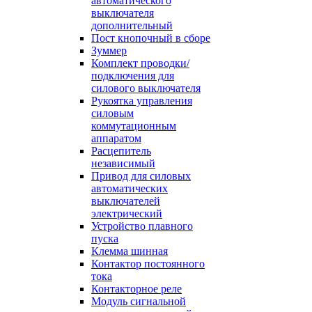
автоматического
выключателя
дополнительный
Пост кнопочный в сборе
Зуммер
Комплект проводки/
подключения для
силового выключателя
Рукоятка управления
силовым
коммутационным
аппаратом
Расцепитель
независимый
Привод для силовых
автоматических
выключателей
электрический
Устройство плавного
пуска
Клемма шинная
Контактор постоянного
тока
Контакторное реле
Модуль сигнальной