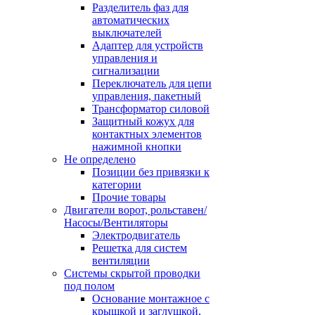
Разделитель фаз для
автоматических
выключателей
Адаптер для устройств
управления и
сигнализации
Переключатель для цепи
управления, пакетный
Трансформатор силовой
Защитный кожух для
контактных элементов
нажимной кнопки
Не определено
Позиции без привязки к
категории
Прочие товары
Двигатели ворот, рольставен/
Насосы/Вентиляторы
Электродвигатель
Решетка для систем
вентиляции
Системы скрытой проводки
под полом
Основание монтажное с
крышкой и заглушкой,