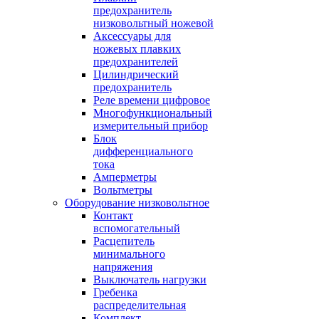
предохранитель
низковольтный ножевой
Аксессуары для
ножевых плавких
предохранителей
Цилиндрический
предохранитель
Реле времени цифровое
Многофункциональный
измерительный прибор
Блок
дифференциального
тока
Амперметры
Вольтметры
Оборудование низковольтное
Контакт
вспомогательный
Расцепитель
минимального
напряжения
Выключатель нагрузки
Гребенка
распределительная
Комплект