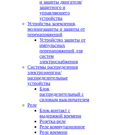
и защиты двигателя/
защитного и
управляющего
устройства
Устройства заземления,
молниезащиты и защиты от
перенапряжений
Устройство защиты от
импульсных
перенапряжений для
систем
электроснабжения
Системы распределения
электроэнергии/
распределительные
устройства
Блок
распределительный с
силовым выключателем
Реле
Блок-контакт с
выдержкой времени
Розетка-реле
Реле коммутационное
Реле времени