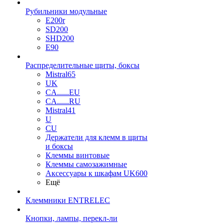
Рубильники модульные
E200r
SD200
SHD200
E90
Распределительные щиты, боксы
Mistral65
UK
CA......EU
CA......RU
Mistral41
U
CU
Держатели для клемм в щиты
и боксы
Клеммы винтовые
Клеммы самозажимные
Аксессуары к шкафам UK600
Ещё
Клеммники ENTRELEC
Кнопки, лампы, перекл-ли