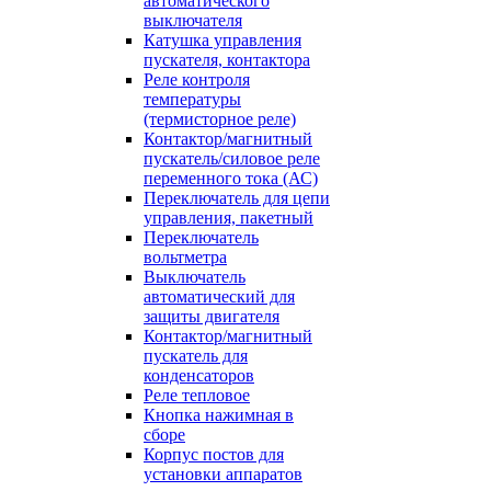
автоматического
выключателя
Катушка управления
пускателя, контактора
Реле контроля
температуры
(термисторное реле)
Контактор/магнитный
пускатель/силовое реле
переменного тока (АС)
Переключатель для цепи
управления, пакетный
Переключатель
вольтметра
Выключатель
автоматический для
защиты двигателя
Контактор/магнитный
пускатель для
конденсаторов
Реле тепловое
Кнопка нажимная в
сборе
Корпус постов для
установки аппаратов