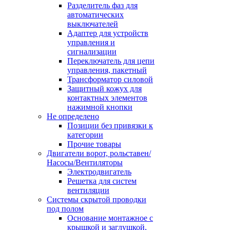
Разделитель фаз для
автоматических
выключателей
Адаптер для устройств
управления и
сигнализации
Переключатель для цепи
управления, пакетный
Трансформатор силовой
Защитный кожух для
контактных элементов
нажимной кнопки
Не определено
Позиции без привязки к
категории
Прочие товары
Двигатели ворот, рольставен/
Насосы/Вентиляторы
Электродвигатель
Решетка для систем
вентиляции
Системы скрытой проводки
под полом
Основание монтажное с
крышкой и заглушкой,