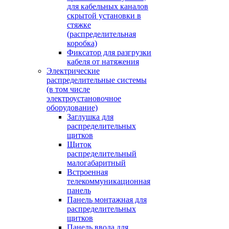
для кабельных каналов
скрытой установки в
стяжке
(распределительная
коробка)
Фиксатор для разгрузки
кабеля от натяжения
Электрические
распределительные системы
(в том числе
электроустановочное
оборудование)
Заглушка для
распределительных
щитков
Щиток
распределительный
малогабаритный
Встроенная
телекоммуникационная
панель
Панель монтажная для
распределительных
щитков
Панель ввода для