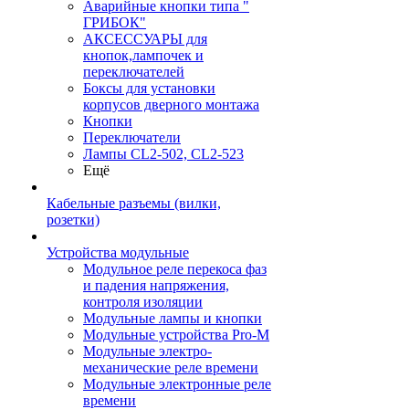
Аварийные кнопки типа "
ГРИБОК"
АКСЕССУАРЫ для
кнопок,лампочек и
переключателей
Боксы для установки
корпусов дверного монтажа
Кнопки
Переключатели
Лампы CL2-502, CL2-523
Ещё
Кабельные разъемы (вилки,
розетки)
Устройства модульные
Модульное реле перекоса фаз
и падения напряжения,
контроля изоляции
Модульные лампы и кнопки
Модульные устройства Pro-M
Модульные электро-
механические реле времени
Модульные электронные реле
времени