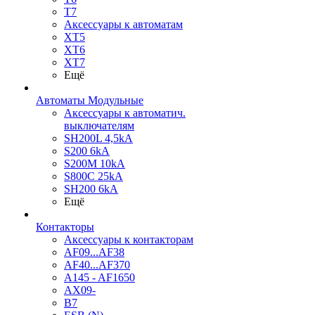
T7
Аксессуары к автоматам
XT5
XT6
XT7
Ещё
Автоматы Модульные
Аксессуары к автоматич.
выключателям
SH200L 4,5kA
S200 6kA
S200M 10kA
S800C 25kA
SH200 6kA
Ещё
Контакторы
Аксессуары к контакторам
AF09...AF38
AF40...AF370
A145 - AF1650
AX09-
B7