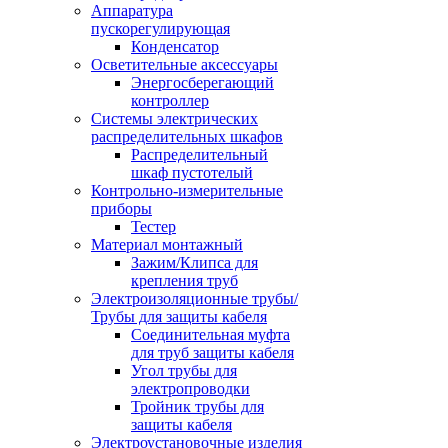
Аппаратура
пускорегулирующая
Конденсатор
Осветительные аксессуары
Энергосберегающий
контроллер
Системы электрических
распределительных шкафов
Распределительный
шкаф пустотелый
Контрольно-измерительные
приборы
Тестер
Материал монтажный
Зажим/Клипса для
крепления труб
Электроизоляционные трубы/
Трубы для защиты кабеля
Соединительная муфта
для труб защиты кабеля
Угол трубы для
электропроводки
Тройник трубы для
защиты кабеля
Электроустановочные изделия