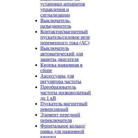
установки аппаратов
управления и
сигнализации
Выключатель-
разъединитель
Контактор/магнитный
пускатель/силовое реле
переменного тока (АС)
Выключатель
автоматический для
защиты двигателя
Кнопка нажимная в
сборе
Аксессуары для
регулятора частоты
Преобразователь
частоты низковольтный
до 1 кВ
Пускатель магнитный
реверсивный
Элемент передний
переключателя
Фронтальное кольцо/
рамка для нажимной
кнопки