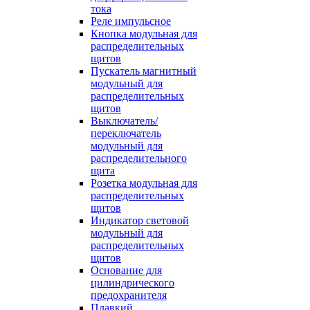
тока
Реле импульсное
Кнопка модульная для
распределительных
щитов
Пускатель магнитный
модульный для
распределительных
щитов
Выключатель/
переключатель
модульный для
распределительного
щита
Розетка модульная для
распределительных
щитов
Индикатор световой
модульный для
распределительных
щитов
Основание для
цилиндрического
предохранителя
Плавкий