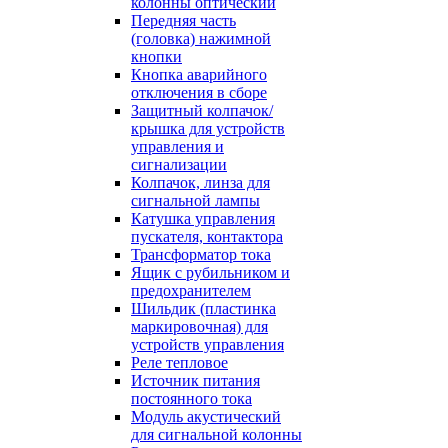
колонны оптический
Передняя часть
(головка) нажимной
кнопки
Кнопка аварийного
отключения в сборе
Защитный колпачок/
крышка для устройств
управления и
сигнализации
Колпачок, линза для
сигнальной лампы
Катушка управления
пускателя, контактора
Трансформатор тока
Ящик с рубильником и
предохранителем
Шильдик (пластинка
маркировочная) для
устройств управления
Реле тепловое
Источник питания
постоянного тока
Модуль акустический
для сигнальной колонны