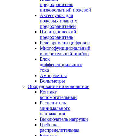
предохранитель
низковольтный ножевой
Аксессуары для
ножевых плавких
предохранителей
Цилиндрический
предохранитель
Реле времени цифровое
Многофункциональный
измерительный прибор
Блок
дифференциального
тока
Амперметры
Вольтметры
Оборудование низковольтное
Контакт
вспомогательный
Расцепитель
минимального
напряжения
Выключатель нагрузки
Гребенка
распределительная
Комплект