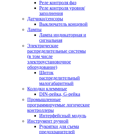
Реле контроля фаз
Реле контроля уровня/
заполнения
Датчики/сенсоры
Выключатель концевой
Лампы
Лампа индикаторная и
сигнальная
Электрические
распределительные системы
(в том числе
электроустановочное
оборудование)
Щиток
распределительный
малогабаритный
Колодки клеммные
DIN-рейка, G-рейка
Промышленные
программируемые логические
контроллеры
Интерфейсный модуль
Инструмент ручной
Рукоятки для съема
предохранителей