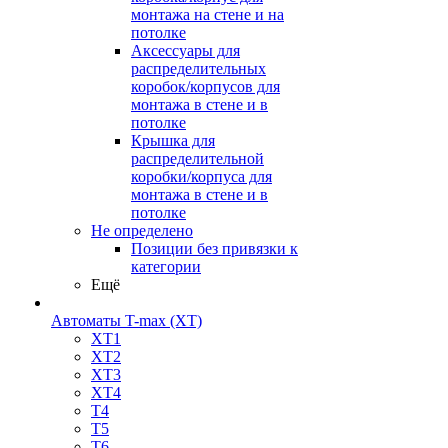
монтажа на стене и на
потолке
Аксессуары для
распределительных
коробок/корпусов для
монтажа в стене и в
потолке
Крышка для
распределительной
коробки/корпуса для
монтажа в стене и в
потолке
Не определено
Позиции без привязки к
категории
Ещё
Автоматы T-max (XT)
XT1
XT2
XT3
XT4
T4
T5
T6