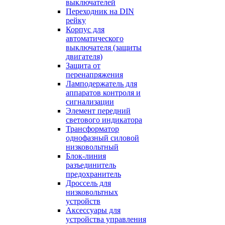
выключателей
Переходник на DIN
рейку
Корпус для
автоматического
выключателя (защиты
двигателя)
Защита от
перенапряжения
Ламподержатель для
аппаратов контроля и
сигнализации
Элемент передний
светового индикатора
Трансформатор
однофазный силовой
низковольтный
Блок-линия
разъединитель
предохранитель
Дроссель для
низковольтных
устройств
Аксессуары для
устройства управления