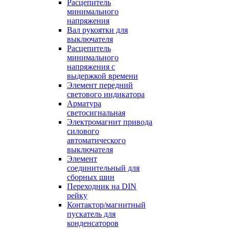
Расцепитель
минимального
напряжения
Вал рукоятки для
выключателя
Расцепитель
минимального
напряжения с
выдержкой времени
Элемент передний
светового индикатора
Арматура
светосигнальная
Электромагнит привода
силового
автоматического
выключателя
Элемент
соединительный для
сборных шин
Переходник на DIN
рейку
Контактор/магнитный
пускатель для
конденсаторов