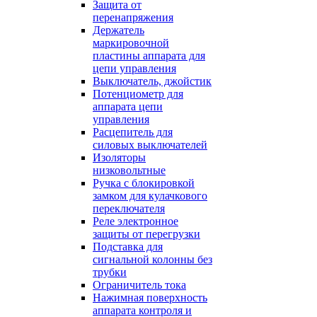
Защита от
перенапряжения
Держатель
маркировочной
пластины аппарата для
цепи управления
Выключатель, джойстик
Потенциометр для
аппарата цепи
управления
Расцепитель для
силовых выключателей
Изоляторы
низковольтные
Ручка с блокировкой
замком для кулачкового
переключателя
Реле электронное
защиты от перегрузки
Подставка для
сигнальной колонны без
трубки
Ограничитель тока
Нажимная поверхность
аппарата контроля и