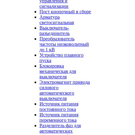
управления и
сигнализации
Пост кнопочный в сборе
Арматура
светосигнальная
Выключатель-
разъединитель
Преобразователь
частоты низковольтный
до 1 кВ
Устройство плавного
пуска
Блокировка
механическая для
выключателя
Электромагнит привода
силового
автоматического
выключателя
Источник питания
постоянного тока
Источник питания
переменного тока
Разделитель фаз для
автоматических