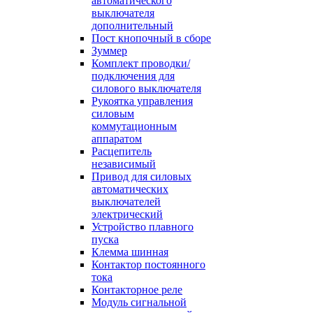
автоматического
выключателя
дополнительный
Пост кнопочный в сборе
Зуммер
Комплект проводки/
подключения для
силового выключателя
Рукоятка управления
силовым
коммутационным
аппаратом
Расцепитель
независимый
Привод для силовых
автоматических
выключателей
электрический
Устройство плавного
пуска
Клемма шинная
Контактор постоянного
тока
Контакторное реле
Модуль сигнальной