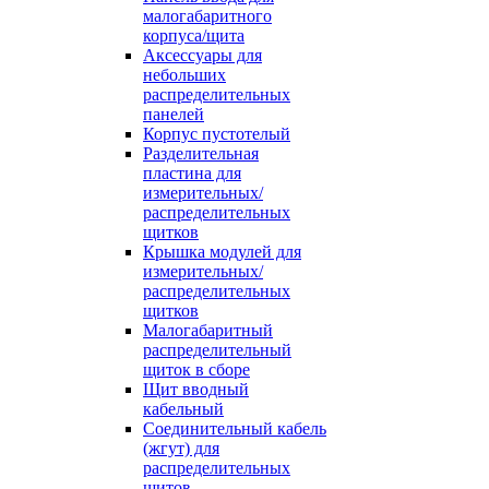
малогабаритного
корпуса/щита
Аксессуары для
небольших
распределительных
панелей
Корпус пустотелый
Разделительная
пластина для
измерительных/
распределительных
щитков
Крышка модулей для
измерительных/
распределительных
щитков
Малогабаритный
распределительный
щиток в сборе
Щит вводный
кабельный
Соединительный кабель
(жгут) для
распределительных
щитов