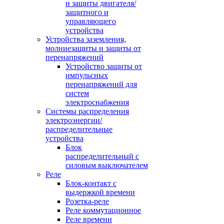
и защиты двигателя/
защитного и
управляющего
устройства
Устройства заземления,
молниезащиты и защиты от
перенапряжений
Устройство защиты от
импульсных
перенапряжений для
систем
электроснабжения
Системы распределения
электроэнергии/
распределительные
устройства
Блок
распределительный с
силовым выключателем
Реле
Блок-контакт с
выдержкой времени
Розетка-реле
Реле коммутационное
Реле времени