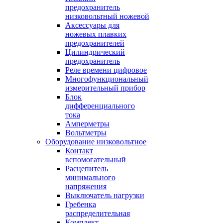
предохранитель
низковольтный ножевой
Аксессуары для
ножевых плавких
предохранителей
Цилиндрический
предохранитель
Реле времени цифровое
Многофункциональный
измерительный прибор
Блок
дифференциального
тока
Амперметры
Вольтметры
Оборудование низковольтное
Контакт
вспомогательный
Расцепитель
минимального
напряжения
Выключатель нагрузки
Гребенка
распределительная
Комплект