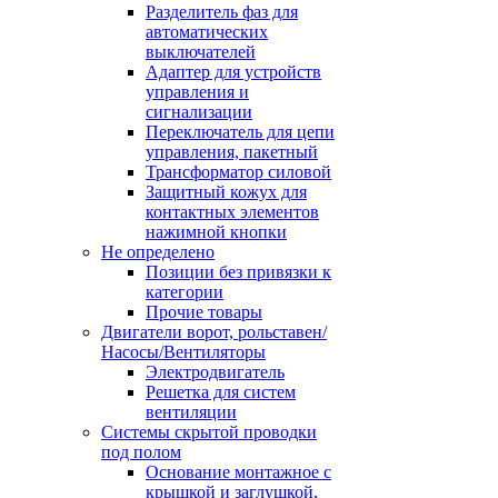
Разделитель фаз для
автоматических
выключателей
Адаптер для устройств
управления и
сигнализации
Переключатель для цепи
управления, пакетный
Трансформатор силовой
Защитный кожух для
контактных элементов
нажимной кнопки
Не определено
Позиции без привязки к
категории
Прочие товары
Двигатели ворот, рольставен/
Насосы/Вентиляторы
Электродвигатель
Решетка для систем
вентиляции
Системы скрытой проводки
под полом
Основание монтажное с
крышкой и заглушкой,