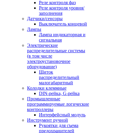
Реле контроля фаз
Реле контроля уровня/
заполнения
Датчики/сенсоры
Выключатель концевой
Лампы
Лампа индикаторная и
сигнальная
Электрические
распределительные системы
(в том числе
электроустановочное
оборудование)
Щиток
распределительный
малогабаритный
Колодки клеммные
DIN-рейка, G-рейка
Промышленные
программируемые логические
контроллеры
Интерфейсный модуль
Инструмент ручной
Рукоятки для съема
предохранителей