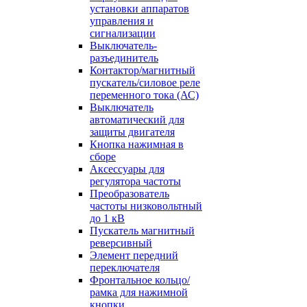
установки аппаратов
управления и
сигнализации
Выключатель-
разъединитель
Контактор/магнитный
пускатель/силовое реле
переменного тока (АС)
Выключатель
автоматический для
защиты двигателя
Кнопка нажимная в
сборе
Аксессуары для
регулятора частоты
Преобразователь
частоты низковольтный
до 1 кВ
Пускатель магнитный
реверсивный
Элемент передний
переключателя
Фронтальное кольцо/
рамка для нажимной
кнопки