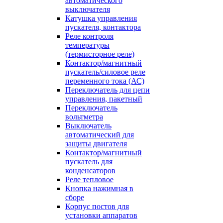
автоматического
выключателя
Катушка управления
пускателя, контактора
Реле контроля
температуры
(термисторное реле)
Контактор/магнитный
пускатель/силовое реле
переменного тока (АС)
Переключатель для цепи
управления, пакетный
Переключатель
вольтметра
Выключатель
автоматический для
защиты двигателя
Контактор/магнитный
пускатель для
конденсаторов
Реле тепловое
Кнопка нажимная в
сборе
Корпус постов для
установки аппаратов