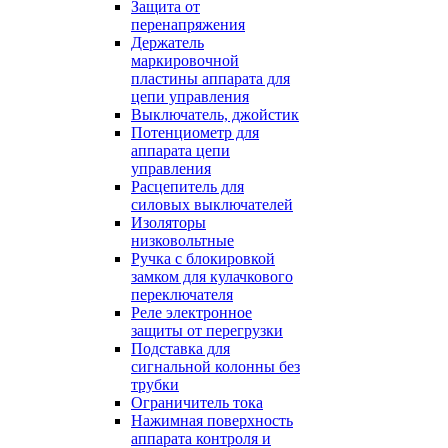
Защита от
перенапряжения
Держатель
маркировочной
пластины аппарата для
цепи управления
Выключатель, джойстик
Потенциометр для
аппарата цепи
управления
Расцепитель для
силовых выключателей
Изоляторы
низковольтные
Ручка с блокировкой
замком для кулачкового
переключателя
Реле электронное
защиты от перегрузки
Подставка для
сигнальной колонны без
трубки
Ограничитель тока
Нажимная поверхность
аппарата контроля и