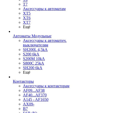
T7
Аксессуары к автоматам
XT5
XT6
XT7
Ещё
Автоматы Модульные
Аксессуары к автоматич.
выключателям
SH200L 4,5kA
S200 6kA
S200M 10kA
S800C 25kA
SH200 6kA
Ещё
Контакторы
Аксессуары к контакторам
AF09...AF38
AF40...AF370
A145 - AF1650
AX09-
B7