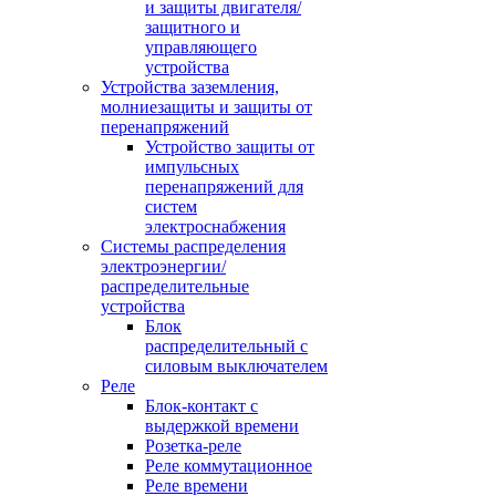
и защиты двигателя/
защитного и
управляющего
устройства
Устройства заземления,
молниезащиты и защиты от
перенапряжений
Устройство защиты от
импульсных
перенапряжений для
систем
электроснабжения
Системы распределения
электроэнергии/
распределительные
устройства
Блок
распределительный с
силовым выключателем
Реле
Блок-контакт с
выдержкой времени
Розетка-реле
Реле коммутационное
Реле времени