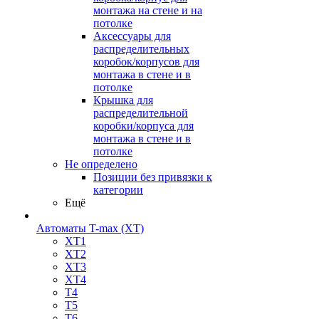
монтажа на стене и на
потолке
Аксессуары для
распределительных
коробок/корпусов для
монтажа в стене и в
потолке
Крышка для
распределительной
коробки/корпуса для
монтажа в стене и в
потолке
Не определено
Позиции без привязки к
категории
Ещё
Автоматы T-max (XT)
XT1
XT2
XT3
XT4
T4
T5
T6