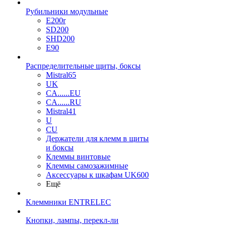
Рубильники модульные
E200r
SD200
SHD200
E90
Распределительные щиты, боксы
Mistral65
UK
CA......EU
CA......RU
Mistral41
U
CU
Держатели для клемм в щиты
и боксы
Клеммы винтовые
Клеммы самозажимные
Аксессуары к шкафам UK600
Ещё
Клеммники ENTRELEC
Кнопки, лампы, перекл-ли