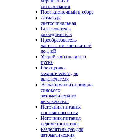
управления и
сигнализации
Пост кнопочный в сборе
Арматура
светосигнальная
Выключатель-
разъединитель
Преобразователь
частоты низковольтный
до 1 кВ
Устройство плавного
пуска
Блокировка
механическая для
выключателя
Электромагнит привода
силового
автоматического
выключателя
Источник питания
постоянного тока
Источник питания
переменного тока
Разделитель фаз для
автоматических