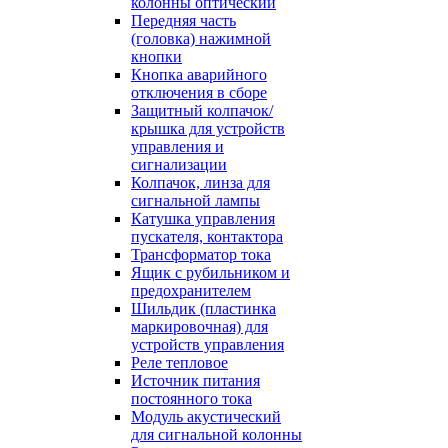
колонны оптический
Передняя часть
(головка) нажимной
кнопки
Кнопка аварийного
отключения в сборе
Защитный колпачок/
крышка для устройств
управления и
сигнализации
Колпачок, линза для
сигнальной лампы
Катушка управления
пускателя, контактора
Трансформатор тока
Ящик с рубильником и
предохранителем
Шильдик (пластинка
маркировочная) для
устройств управления
Реле тепловое
Источник питания
постоянного тока
Модуль акустический
для сигнальной колонны