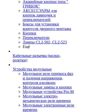
Аварийные кнопки типа "
ГРИБОК"
АКСЕССУАРЫ для
кнопок,лампочек и
переключателей
Боксы для установки
корпусов дверного монтажа
Кнопки
Переключатели
Лампы CL2-502, CL2-523
Ещё
Кабельные разъемы (вилки,
розетки)
Устройства модульные
Модульное реле перекоса фаз
и падения напряжения,
контроля изоляции
Модульные лампы и кнопки
Модульные устройства Pro-M
Модульные электро-
механические реле времени
Модульные электронные реле
времени