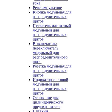
тока
Реле импульсное
Кнопка модульная для
распределительных
щитов
Пускатель магнитный
модульный для
распределительных
щитов
Выключатель/
переключатель
модульный для
распределительного
щита
Розетка модульная для
распределительных
щитов
Индикатор световой
модульный для
распределительных
щитов
Основание для
цилиндрического
предохранителя
Плавкий