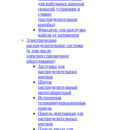
для кабельных каналов
скрытой установки в
стяжке
(распределительная
коробка)
Фиксатор для разгрузки
кабеля от натяжения
Электрические
распределительные системы
(в том числе
электроустановочное
оборудование)
Заглушка для
распределительных
щитков
Щиток
распределительный
малогабаритный
Встроенная
телекоммуникационная
панель
Панель монтажная для
распределительных
щитков
Панель ввода для