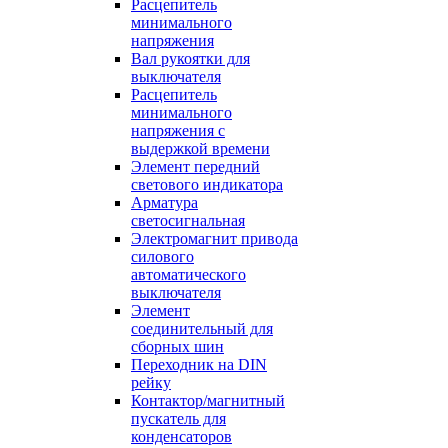
Расцепитель
минимального
напряжения
Вал рукоятки для
выключателя
Расцепитель
минимального
напряжения с
выдержкой времени
Элемент передний
светового индикатора
Арматура
светосигнальная
Электромагнит привода
силового
автоматического
выключателя
Элемент
соединительный для
сборных шин
Переходник на DIN
рейку
Контактор/магнитный
пускатель для
конденсаторов