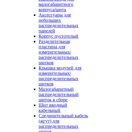
малогабаритного
корпуса/щита
Аксессуары для
небольших
распределительных
панелей
Корпус пустотелый
Разделительная
пластина для
измерительных/
распределительных
щитков
Крышка модулей для
измерительных/
распределительных
щитков
Малогабаритный
распределительный
щиток в сборе
Щит вводный
кабельный
Соединительный кабель
(жгут) для
распределительных
щитов