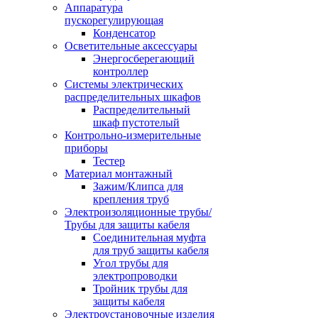
Аппаратура
пускорегулирующая
Конденсатор
Осветительные аксессуары
Энергосберегающий
контроллер
Системы электрических
распределительных шкафов
Распределительный
шкаф пустотелый
Контрольно-измерительные
приборы
Тестер
Материал монтажный
Зажим/Клипса для
крепления труб
Электроизоляционные трубы/
Трубы для защиты кабеля
Соединительная муфта
для труб защиты кабеля
Угол трубы для
электропроводки
Тройник трубы для
защиты кабеля
Электроустановочные изделия