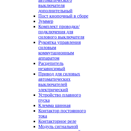
автоматического
выключателя
дополнительный
Пост кнопочный в сборе
Зуммер
Комплект проводки/
подключения для
силового выключателя
Рукоятка управления
силовым
коммутационным
аппаратом
Расцепитель
независимый
Привод для силовых
автоматических
выключателей
электрический
Устройство плавного
пуска
Клемма шинная
Контактор постоянного
тока
Контакторное реле
Модуль сигнальной