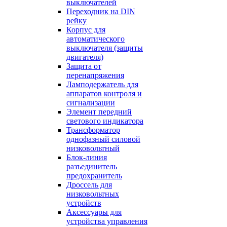
выключателей
Переходник на DIN
рейку
Корпус для
автоматического
выключателя (защиты
двигателя)
Защита от
перенапряжения
Ламподержатель для
аппаратов контроля и
сигнализации
Элемент передний
светового индикатора
Трансформатор
однофазный силовой
низковольтный
Блок-линия
разъединитель
предохранитель
Дроссель для
низковольтных
устройств
Аксессуары для
устройства управления