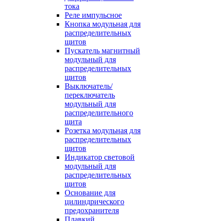
тока
Реле импульсное
Кнопка модульная для
распределительных
щитов
Пускатель магнитный
модульный для
распределительных
щитов
Выключатель/
переключатель
модульный для
распределительного
щита
Розетка модульная для
распределительных
щитов
Индикатор световой
модульный для
распределительных
щитов
Основание для
цилиндрического
предохранителя
Плавкий