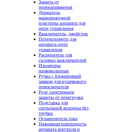
Защита от
перенапряжения
Держатель
маркировочной
пластины аппарата для
цепи управления
Выключатель, джойстик
Потенциометр для
аппарата цепи
управления
Расцепитель для
силовых выключателей
Изоляторы
низковольтные
Ручка с блокировкой
замком для кулачкового
переключателя
Реле электронное
защиты от перегрузки
Подставка для
сигнальной колонны без
трубки
Ограничитель тока
Нажимная поверхность
аппарата контроля и