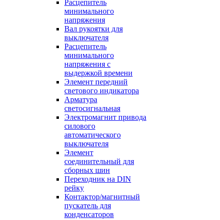
Расцепитель
минимального
напряжения
Вал рукоятки для
выключателя
Расцепитель
минимального
напряжения с
выдержкой времени
Элемент передний
светового индикатора
Арматура
светосигнальная
Электромагнит привода
силового
автоматического
выключателя
Элемент
соединительный для
сборных шин
Переходник на DIN
рейку
Контактор/магнитный
пускатель для
конденсаторов