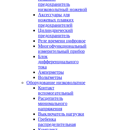
предохранитель
низковольтный ножевой
Аксессуары для
ножевых плавких
предохранителей
Цилиндрический
предохранитель
Реле времени цифровое
Многофункциональный
измерительный прибор
Блок
дифференциального
тока
Амперметры
Вольтметры
Оборудование низковольтное
Контакт
вспомогательный
Расцепитель
минимального
напряжения
Выключатель нагрузки
Гребенка
распределительная
Комплект