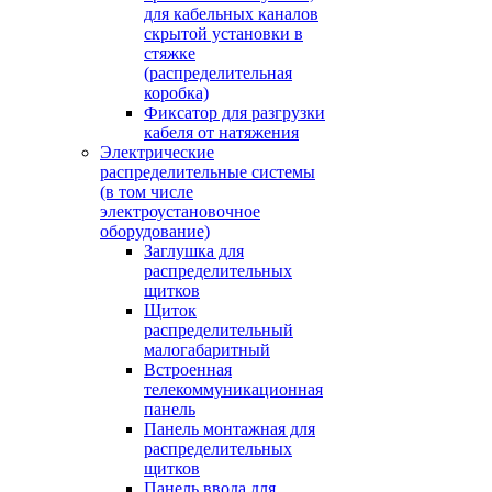
для кабельных каналов
скрытой установки в
стяжке
(распределительная
коробка)
Фиксатор для разгрузки
кабеля от натяжения
Электрические
распределительные системы
(в том числе
электроустановочное
оборудование)
Заглушка для
распределительных
щитков
Щиток
распределительный
малогабаритный
Встроенная
телекоммуникационная
панель
Панель монтажная для
распределительных
щитков
Панель ввода для