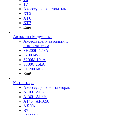
T7
Аксессуары к автоматам
XT5
XT6
XT7
Ещё
Автоматы Модульные
Аксессуары к автоматич.
выключателям
SH200L 4,5kA
S200 6kA
S200M 10kA
S800C 25kA
SH200 6kA
Ещё
Контакторы
Аксессуары к контакторам
AF09...AF38
AF40...AF370
A145 - AF1650
AX09-
B7