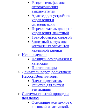
Разделитель фаз для
автоматических
выключателей
Адаптер для устройств
управления и
сигнализации
Переключатель для цепи
управления, пакетный
Трансформатор силовой
Защитный кожух для
контактных элементов
нажимной кнопки
Не определено
Позиции без привязки к
категории
Прочие товары
Двигатели ворот, рольставен/
Насосы/Вентиляторы
Электродвигатель
Решетка для систем
вентиляции
Системы скрытой проводки
под полом
Основание монтажное с
крышкой и заглушкой,