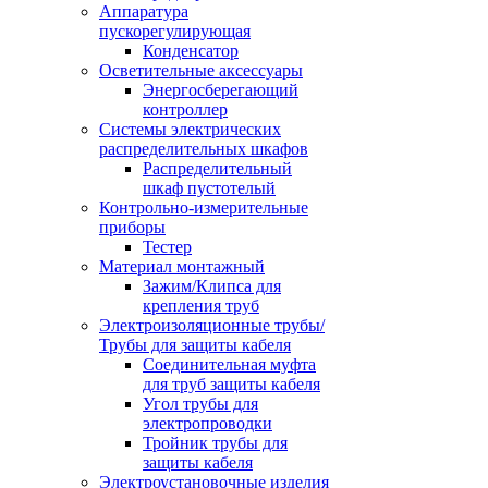
Аппаратура
пускорегулирующая
Конденсатор
Осветительные аксессуары
Энергосберегающий
контроллер
Системы электрических
распределительных шкафов
Распределительный
шкаф пустотелый
Контрольно-измерительные
приборы
Тестер
Материал монтажный
Зажим/Клипса для
крепления труб
Электроизоляционные трубы/
Трубы для защиты кабеля
Соединительная муфта
для труб защиты кабеля
Угол трубы для
электропроводки
Тройник трубы для
защиты кабеля
Электроустановочные изделия