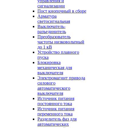
управления и
сигнализации
Пост кнопочный в сборе
Арматура
светосигнальная
Выключатель-
разъединитель
Преобразователь
частоты низковольтный
до 1 кВ
Устройство плавного
пуска
Блокировка
механическая для
выключателя
Электромагнит привода
силового
автоматического
выключателя
Источник питания
постоянного тока
Источник питания
переменного тока
Разделитель фаз для
автоматических