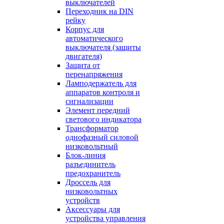
выключателей
Переходник на DIN
рейку
Корпус для
автоматического
выключателя (защиты
двигателя)
Защита от
перенапряжения
Ламподержатель для
аппаратов контроля и
сигнализации
Элемент передний
светового индикатора
Трансформатор
однофазный силовой
низковольтный
Блок-линия
разъединитель
предохранитель
Дроссель для
низковольтных
устройств
Аксессуары для
устройства управления