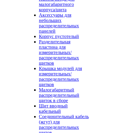
малогабаритного
корпуса/щита
Аксессуары для
небольших
распределительных
панелей
Корпус пустотелый
Разделительная
пластина для
измерительных/
распределительных
щитков
Крышка модулей для
измерительных/
распределительных
щитков
Малогабаритный
распределительный
щиток в сборе
Щит вводный
кабельный
Соединительный кабель
(жгут) для
распределительных
щитов