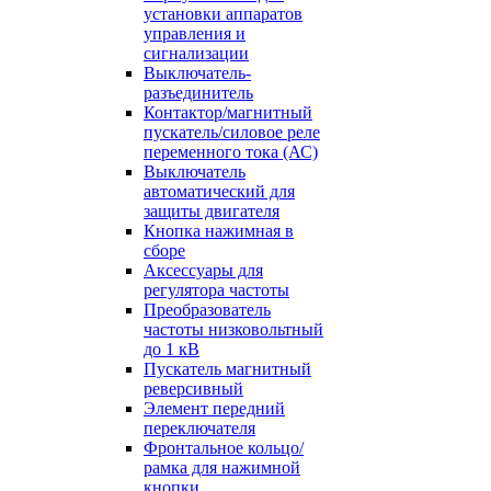
установки аппаратов
управления и
сигнализации
Выключатель-
разъединитель
Контактор/магнитный
пускатель/силовое реле
переменного тока (АС)
Выключатель
автоматический для
защиты двигателя
Кнопка нажимная в
сборе
Аксессуары для
регулятора частоты
Преобразователь
частоты низковольтный
до 1 кВ
Пускатель магнитный
реверсивный
Элемент передний
переключателя
Фронтальное кольцо/
рамка для нажимной
кнопки