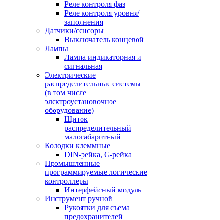
Реле контроля фаз
Реле контроля уровня/
заполнения
Датчики/сенсоры
Выключатель концевой
Лампы
Лампа индикаторная и
сигнальная
Электрические
распределительные системы
(в том числе
электроустановочное
оборудование)
Щиток
распределительный
малогабаритный
Колодки клеммные
DIN-рейка, G-рейка
Промышленные
программируемые логические
контроллеры
Интерфейсный модуль
Инструмент ручной
Рукоятки для съема
предохранителей