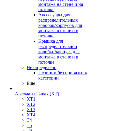
монтажа на стене и на
потолке
Аксессуары для
распределительных
коробок/корпусов для
монтажа в стене и в
потолке
Крышка для
распределительной
коробки/корпуса для
монтажа в стене и в
потолке
Не определено
Позиции без привязки к
категории
Ещё
Автоматы T-max (XT)
XT1
XT2
XT3
XT4
T4
T5
T6