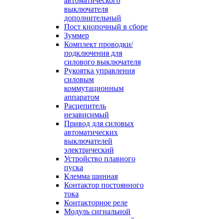
автоматического
выключателя
дополнительный
Пост кнопочный в сборе
Зуммер
Комплект проводки/
подключения для
силового выключателя
Рукоятка управления
силовым
коммутационным
аппаратом
Расцепитель
независимый
Привод для силовых
автоматических
выключателей
электрический
Устройство плавного
пуска
Клемма шинная
Контактор постоянного
тока
Контакторное реле
Модуль сигнальной