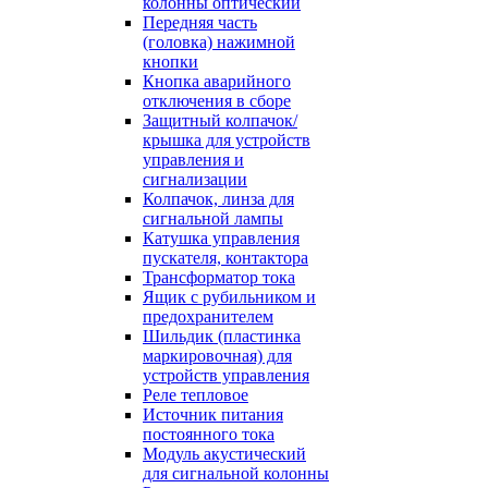
колонны оптический
Передняя часть
(головка) нажимной
кнопки
Кнопка аварийного
отключения в сборе
Защитный колпачок/
крышка для устройств
управления и
сигнализации
Колпачок, линза для
сигнальной лампы
Катушка управления
пускателя, контактора
Трансформатор тока
Ящик с рубильником и
предохранителем
Шильдик (пластинка
маркировочная) для
устройств управления
Реле тепловое
Источник питания
постоянного тока
Модуль акустический
для сигнальной колонны