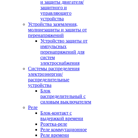
и защиты двигателя/
защитного и
управляющего
устройства
Устройства заземления,
молниезащиты и защиты от
перенапряжений
Устройство защиты от
импульсных
перенапряжений для
систем
электроснабжения
Системы распределения
электроэнергии/
распределительные
устройства
Блок
распределительный с
силовым выключателем
Реле
Блок-контакт с
выдержкой времени
Розетка-реле
Реле коммутационное
Реле времени