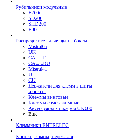
Рубильники модульные
E200r
SD200
SHD200
E90
Распределительные щиты, боксы
Mistral65
UK
CA......EU
CA......RU
Mistral41
U
CU
Держатели для клемм в щиты
и боксы
Клеммы винтовые
Клеммы самозажимные
Аксессуары к шкафам UK600
Ещё
Клеммники ENTRELEC
Кнопки, лампы, перекл-ли