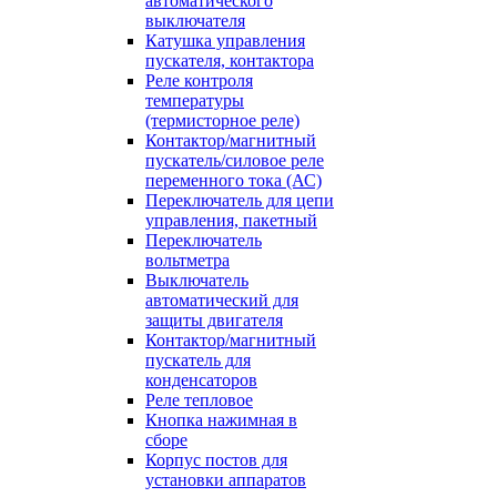
автоматического
выключателя
Катушка управления
пускателя, контактора
Реле контроля
температуры
(термисторное реле)
Контактор/магнитный
пускатель/силовое реле
переменного тока (АС)
Переключатель для цепи
управления, пакетный
Переключатель
вольтметра
Выключатель
автоматический для
защиты двигателя
Контактор/магнитный
пускатель для
конденсаторов
Реле тепловое
Кнопка нажимная в
сборе
Корпус постов для
установки аппаратов