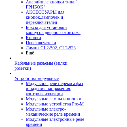
Аварийные кнопки типа "
ГРИБОК"
АКСЕССУАРЫ для
кнопок,лампочек и
переключателей
Боксы для установки
корпусов дверного монтажа
Кнопки
Переключатели
Лампы CL2-502, CL2-523
Ещё
Кабельные разъемы (вилки,
розетки)
Устройства модульные
Модульное реле перекоса фаз
и падения напряжения,
контроля изоляции
Модульные лампы и кнопки
Модульные устройства Pro-M
Модульные электро-
механические реле времени
Модульные электронные реле
времени